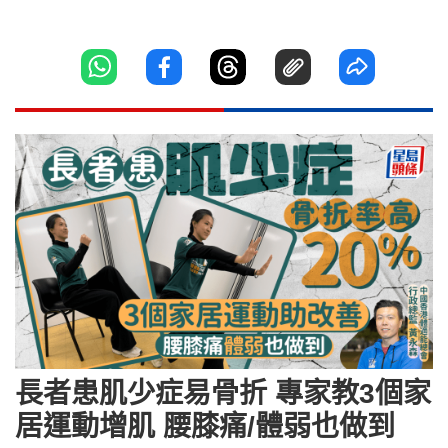
長者患肌少症易骨折 專家教3個家
居運動增肌 腰膝痛/體弱也做到