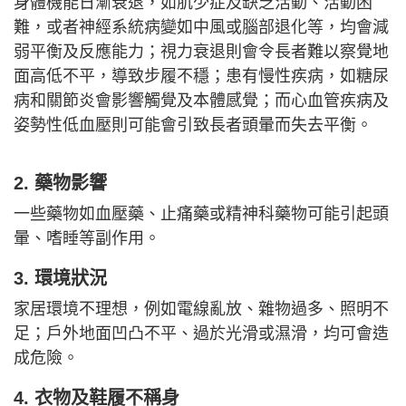
身體機能日漸衰退，如肌少症及缺乏活動、活動困
難，或者神經系統病變如中風或腦部退化等，均會減
弱平衡及反應能力；視力衰退則會令長者難以察覺地
面高低不平，導致步履不穩；患有慢性疾病，如糖尿
病和關節炎會影響觸覺及本體感覺；而心血管疾病及
姿勢性低血壓則可能會引致長者頭暈而失去平衡。
2. 藥物影響
一些藥物如血壓藥、止痛藥或精神科藥物可能引起頭
暈、嗜睡等副作用。
3. 環境狀況
家居環境不理想，例如電線亂放、雜物過多、照明不
足；戶外地面凹凸不平、過於光滑或濕滑，均可會造
成危險。
4. 衣物及鞋履不稱身