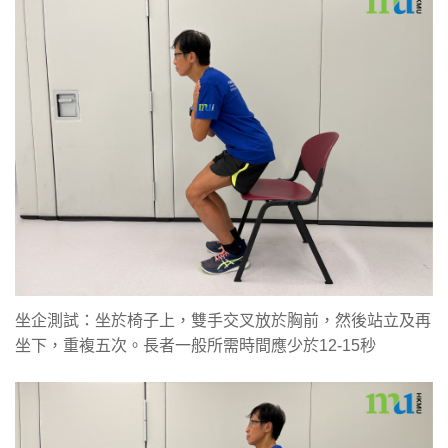
坐企測試：坐於椅子上，雙手交叉放於胸前，然後站立及再
坐下，重複五次。長者一般所需時間應少於12-15秒