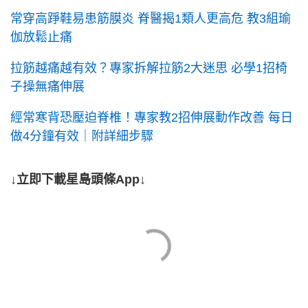
常穿高踭鞋易患筋膜炎 脊醫揭1類人更高危 教3組瑜
伽放鬆止痛
拉筋越痛越有效？專家拆解拉筋2大迷思 必學1招椅
子操無痛伸展
經常寒背恐壓迫脊椎！專家教2招伸展動作改善 每日
做4分鐘有效｜附詳細步驟
↓立即下載星島頭條App↓