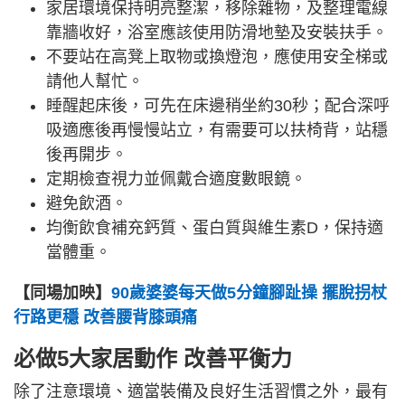
家居環境保持明亮整潔，移除雜物，及整理電線
靠牆收好，浴室應該使用防滑地墊及安裝扶手。
不要站在高凳上取物或換燈泡，應使用安全梯或
請他人幫忙。
睡醒起床後，可先在床邊稍坐約30秒；配合深呼
吸適應後再慢慢站立，有需要可以扶椅背，站穩
後再開步。
定期檢查視力並佩戴合適度數眼鏡。
避免飲酒。
均衡飲食補充鈣質、蛋白質與維生素D，保持適
當體重。
【同場加映】
90歲婆婆每天做5分鐘腳趾操 擺脫拐杖
行路更穩 改善腰背膝頭痛
必做5大家居動作 改善平衡力
除了注意環境、適當裝備及良好生活習慣之外，最有