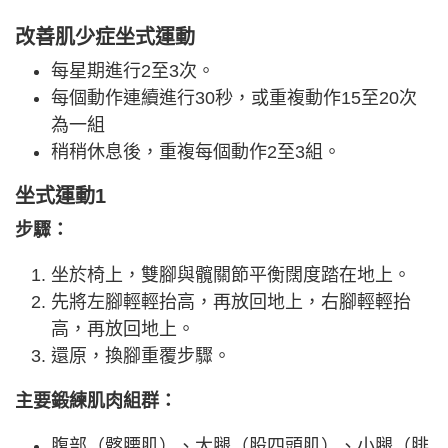
改善肌少症坐式運動
每星期進行2至3次。
每個動作連續進行30秒，或重複動作15至20次
為一組
稍稍休息後，重複每個動作2至3組。
坐式運動1
步驟：
坐於椅上，雙腳與髖關節平衡闊度踏在地上。
先將左腳輕輕抬高，再放回地上，右腳輕輕抬
高，再放回地上。
還原，換腳重覆步驟。
主要鍛練肌肉組群：
腹部（髂腰肌）、大腿（股四頭肌）、小腿（腓