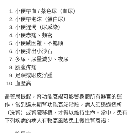
小便帶血 / 茶色尿（血尿）
小便帶泡沫（蛋白尿）
小便混濁（尿感染）
小便赤痛、頻密
小便感困難、不暢順
小便排出小沙石
多尿、尿量減少、夜尿
腰腹疼痛
足踝或眼皮浮腫
血壓高
醫管局提醒，腎功能衰竭可影響身體所有器官的運
作，當到達末期腎功能衰竭階段，病人須透過透析
（洗腎）或腎臟移植，才得以維持生命。當中，患有
下列疾病的病人有較高風險患上慢性腎衰竭：