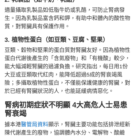
適量攝取乳製品如低脂牛奶或乳酪，可防止腎病發
生。因為乳製品富含鈣和鉀，有助中和體內的酸性物
質，對腎臟具有保護作用。
3. 植物性蛋白（如豆類、豆腐、堅果）
豆類、穀物和堅果的蛋白質對腎臟友好。因為植物性
蛋白代謝後產生的「含氮廢物」和「有機酸」較少，
能大幅減輕腎臟的過濾負擔。研究指出，每日用1份
大豆或豆類取代紅肉，能降低超過5成的腎衰竭風
險；多攝取植物性蛋白，不僅能保護健康的腎臟，對
於已經有腎臟狀況的人，也能延緩病情惡化。
腎病初期症狀不明顯 4大高危人士易患
腎衰竭
據本港
醫管局資料
顯示，腎臟主要功能包括排泄經新
陳代謝產生的廢物，協調體內水分、電解物、酸鹼