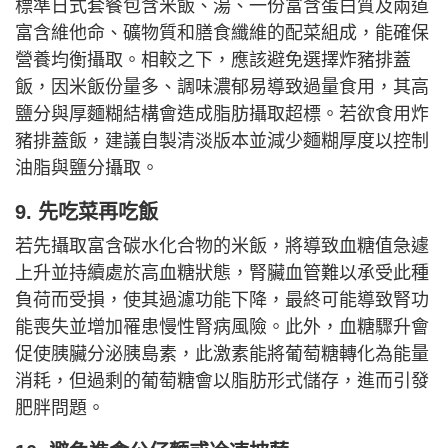
標準日式套餐包含米飯、湯、一份富含蛋白質及兩道
富含維他命、礦物質和膳食纖維的配菜組成，能確保
營養均衡攝取。相較之下，應該避免選擇炸豬排蓋
飯，因米飯份量多、調味濃郁易導致過量食用，其高
鹽分與厚麵糊結構會造成脂肪攝取超標。若欲食用炸
豬排蓋飯，建議自製清淡版本並減少麵糊厚度以控制
油脂與鹽分攝取。
9. 先吃菜再吃飯
若先攝取富含碳水化合物的米飯，將導致血糖值急遽
上升並持續處於高血糖狀態，腎臟血管難以承受此種
負荷而受損，使其過濾功能下降，最終可能導致腎功
能喪失並增加罹患慢性腎病風險。此外，血糖驟升會
促使胰臟分泌胰島素，此激素能將葡萄糖轉化為能量
消耗，但過剩的葡萄糖會以脂肪形式儲存，進而引發
肥胖問題。