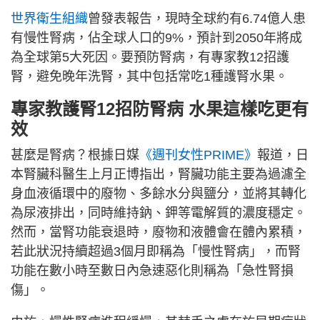
世界衛生組織
曾發表報告，現時全球約有6.74億人患
有慢性腎病，佔全球人口的9%，預計到2050年將成
為全球第5大死因。要預防腎病，有專家教12招護
腎，避免晚年洗腎，其中包括常吃1種護腎水果。
專家教護腎12招防腎病 水果這樣吃更有
效
甚麼是腎病？根據日媒
《週刊女性PRIME》
報道，日
本腎臟科醫生上月正博指出，腎臟功能主要為過濾全
身血液循環中的廢物、多餘水分與鹽分，並將其轉化
為尿液排出，同時維持鈉、鉀等電解質的濃度穩定。
然而，當腎功能衰退時，廢物和液體會在體內累積，
若此狀況持續超過3個月即稱為「慢性腎病」，而腎
功能在數小時至數日內急速惡化則稱為「急性腎損
傷」。