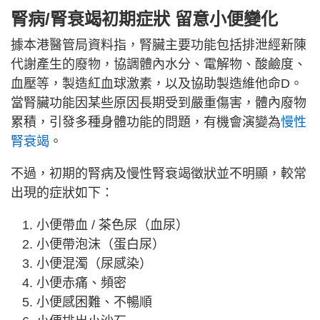
腎病/腎衰竭初期症狀 留意小便變化
據本港醫管局資料指，腎臟主要功能包括排泄經新陳
代謝產生的廢物，協調體內水分、電解物、酸鹼度、
血壓等，製造紅血球激素，以及協助製造維他命D。
當腎臟功能因某些原因長期受到嚴重傷害，體內廢物
累積，引發多種身體功能的問題，有機會演變為
慢性
腎衰竭
。
不過，初期的腎病及慢性腎衰竭徵狀並不明顯，較常
出現的症狀如下：
小便帶血 / 茶色尿（血尿）
小便帶泡沫（蛋白尿）
小便混濁（尿感染）
小便赤痛、頻密
小便感困難、不暢順