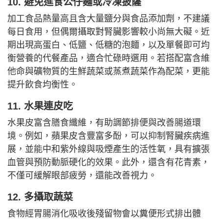
10. 避免進食公仔麵或冷凍披薩
加工食品熱量高且含大量鹽分與食品添加劑，不建議
每日食用，但偶爾攝取對腎臟影響較小尚無大礙。近
期出現高蛋白、低鹽、低糖的泡麵，以及單餐即可均
衡營養的代餐產品，適合忙碌時選用。若搭配富含維
他命與礦物質的生鮮蔬菜或蒸煮蔬菜作為配菜，更能
提升飲食均衡性。
11. 水果連皮吃
水果皮富含膳食纖維，有助調節排便與改善腸道環
境。例如，蘋果皮含豐富多酚，可以抑制腎臟疾病進
展，並能中和紫外線與吸煙產生的活性氧，具有擴張
血管與預防動脈硬化的效果。此外，還含有花青素，
不僅可緩解眼部疲勞，還能改善視力。
12. 多攝取蔬菜
食物經胃腸消化吸收後殘留物會以糞便形式排出體