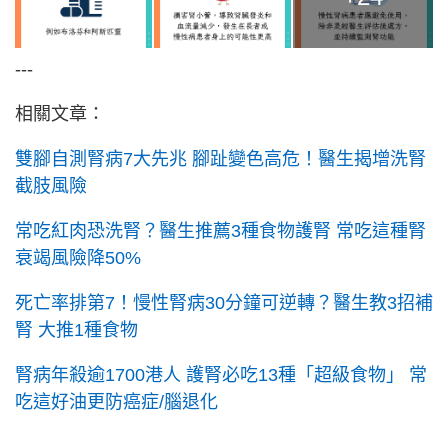
---
相關文章：
雙腳自測腎病7大先兆 腳趾變色高危！醫生揭增洗腎
截肢風險
常吃紅肉恐洗腎？醫生推薦3種食物護腎 常吃這種腎
衰竭風險降50%
死亡率排第7！慢性腎病30分鐘可逆轉？醫生教3招補
腎 大推1種食物
腎病年殺逾1700港人 護腎必吃13種「超級食物」 常
吃這好油更防癌症/腦退化