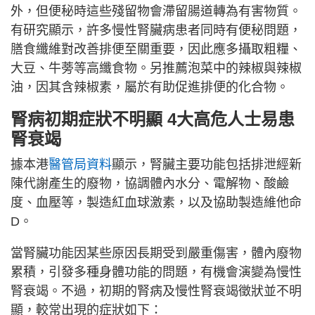
外，但便秘時這些殘留物會滯留腸道轉為有害物質。
有研究顯示，許多慢性腎臟病患者同時有便秘問題，
膳食纖維對改善排便至關重要，因此應多攝取粗糧、
大豆、牛蒡等高纖食物。另推薦泡菜中的辣椒與辣椒
油，因其含辣椒素，屬於有助促進排便的化合物。
腎病初期症狀不明顯 4大高危人士易患
腎衰竭
據本港
醫管局資料
顯示，腎臟主要功能包括排泄經新
陳代謝產生的廢物，協調體內水分、電解物、酸鹼
度、血壓等，製造紅血球激素，以及協助製造維他命
D。
當腎臟功能因某些原因長期受到嚴重傷害，體內廢物
累積，引發多種身體功能的問題，有機會演變為慢性
腎衰竭。不過，初期的腎病及慢性腎衰竭徵狀並不明
顯，較常出現的症狀如下：