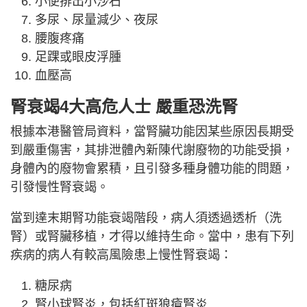
小便排出小沙石
多尿、尿量減少、夜尿
腰腹疼痛
足踝或眼皮浮腫
血壓高
腎衰竭4大高危人士 嚴重恐洗腎
根據本港醫管局資料，當腎臟功能因某些原因長期受
到嚴重傷害，其排泄體內新陳代謝廢物的功能受損，
身體內的廢物會累積，且引發多種身體功能的問題，
引發慢性腎衰竭。
當到達末期腎功能衰竭階段，病人須透過透析（洗
腎）或腎臟移植，才得以維持生命。當中，患有下列
疾病的病人有較高風險患上慢性腎衰竭：
糖尿病
腎小球腎炎，包括紅斑狼瘡腎炎