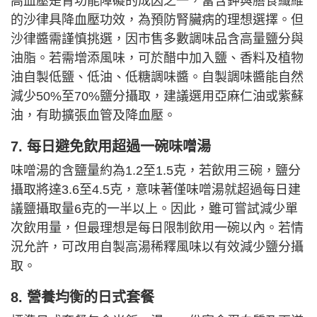
高血壓是腎功能障礙的成因之一，富含鉀與膳食纖維
的沙律具降血壓功效，為預防腎臟病的理想選擇。但
沙律醬需謹慎挑選，因市售多數調味品含高量鹽分與
油脂。若需增添風味，可於醋中加入鹽、香料及植物
油自製低鹽、低油、低糖調味醬。自製調味醬能自然
減少50%至70%鹽分攝取，建議選用亞麻仁油或紫蘇
油，有助擴張血管及降血壓。
7. 每日避免飲用超過一碗味噌湯
味噌湯的含鹽量約為1.2至1.5克，若飲用三碗，鹽分
攝取將達3.6至4.5克，意味著僅味噌湯就超過每日建
議鹽攝取量6克的一半以上。因此，雖可嘗試減少單
次飲用量，但最理想是每日限制飲用一碗以內。若情
況允許，可改用自製高湯稀釋風味以有效減少鹽分攝
取。
8. 營養均衡的日式套餐