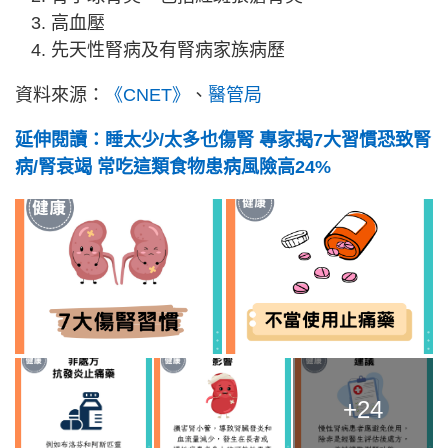
高血壓
先天性腎病及有腎病家族病歷
資料來源：
《CNET》
、
醫管局
延伸閱讀：睡太少/太多也傷腎 專家揭7大習慣恐致腎
病/腎衰竭 常吃這類食物患病風險高24%
+24