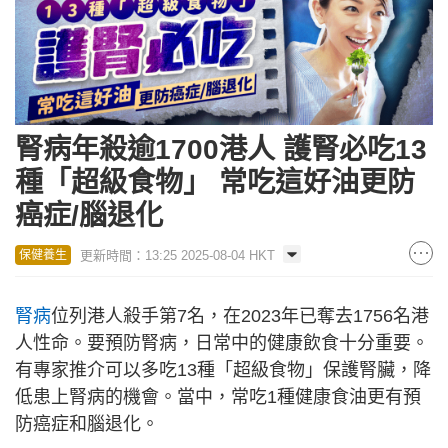
腎病年殺逾1700港人 護腎必吃13
種「超級食物」 常吃這好油更防
癌症/腦退化
更新時間：13:25 2025-08-04 HKT
保健養生
腎病
位列港人殺手第7名，在2023年已奪去1756名港
人性命。要預防腎病，日常中的健康飲食十分重要。
有專家推介可以多吃13種「超級食物」保護腎臟，降
低患上腎病的機會。當中，常吃1種健康食油更有預
防癌症和腦退化。