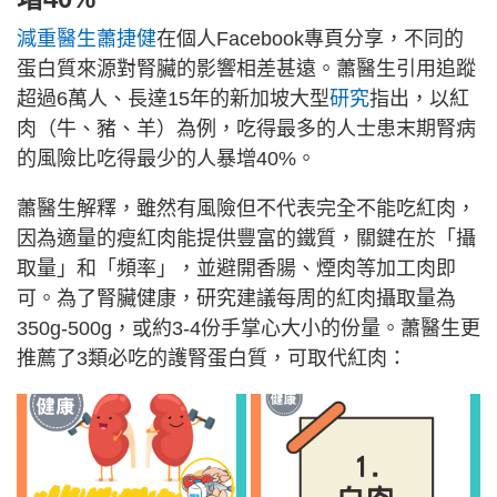
減重醫生蕭捷健
在個人Facebook專頁分享，不同的
蛋白質來源對腎臟的影響相差甚遠。蕭醫生引用追蹤
超過6萬人、長達15年的新加坡大型
研究
指出，以紅
肉（牛、豬、羊）為例，吃得最多的人士患末期腎病
的風險比吃得最少的人暴增40%。
蕭醫生解釋，雖然有風險但不代表完全不能吃紅肉，
因為適量的瘦紅肉能提供豐富的鐵質，關鍵在於「攝
取量」和「頻率」，並避開香腸、煙肉等加工肉即
可。為了腎臟健康，研究建議每周的紅肉攝取量為
350g-500g，或約3-4份手掌心大小的份量。蕭醫生更
推薦了3類必吃的護腎蛋白質，可取代紅肉：