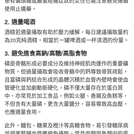
患有偏頭痛或嚴重經痛症狀的女性也需注意避免連續
使用止痛藥。
2. 適量喝酒
酒精若適量攝取有助於壓力緩解，每日建議攝取量約
為20克純酒精，相當於一罐啤酒或一杯清酒的份量。
3. 避免進食高鈉/高糖/高脂食物
磷是骨骼形成必要成分及維持神經肌肉運作的重要礦
物質，但過量攝取會吸收骨骼中的鈣導致骨質疏鬆，
且當磷與鈣結合形成的晶體沉積於血管內壁時會使血
管硬化並加劇動脈硬化。磷不僅大量存在於蛋白質
中，亦常見於加工食品，例如火腿、香腸及魚糕等，
不但含有大量磷，更含大量鹽分，容易導致高血壓，
也應適量食用。
此外，麵包、糖果及橙汁等高糖食物，易引發糖尿病
並損害腎臟血管應避免攝取。常見肉類與魚類中的蛋