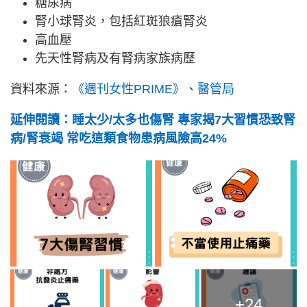
糖尿病
腎小球腎炎，包括紅斑狼瘡腎炎
高血壓
先天性腎病及有腎病家族病歷
資料來源：
《週刊女性PRIME》
、
醫管局
延伸閱讀：睡太少/太多也傷腎 專家揭7大習慣恐致腎
病/腎衰竭 常吃這類食物患病風險高24%
+24