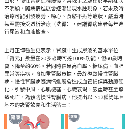
由於，慢性腎病進程緩慢，其棘手之處在於早期症狀
不明顯，隨病情進展會逐漸出現水腫現象，若未及時
治療可能引發疲勞、噁心、食慾不振等症狀，嚴重時
甚至需接受透析治療（洗腎），建議腎病患者每年進
行尿液和血液檢查。
上月正博醫生更表示，腎臟中生成尿液的基本單位
「腎元」數量在20多歲時可達100%功能，但60歲時
會下降至約60%。若同時罹患高血壓、糖尿病、血脂
異常等疾病，將加重腎臟負擔，最終導致慢性腎臟
病。慢性腎臟病隨病情進展會造成血管損傷與動脈硬
化，引發中風、心肌梗塞、心臟衰竭，嚴重時甚至導
致死亡。為預防慢性腎臟病，他提出以下12種簡單且
基本的護腎飲食和生活貼士：