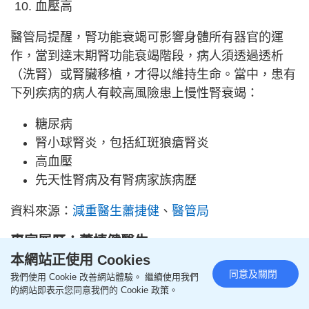
血壓高
醫管局提醒，腎功能衰竭可影響身體所有器官的運
作，當到達末期腎功能衰竭階段，病人須透過透析
（洗腎）或腎臟移植，才得以維持生命。當中，患有
下列疾病的病人有較高風險患上慢性腎衰竭：
糖尿病
腎小球腎炎，包括紅斑狼瘡腎炎
高血壓
先天性腎病及有腎病家族病歷
資料來源：
減重醫生蕭捷健
、
醫管局
專家履歷：蕭捷健醫生
本網站正使用 Cookies
國立陽明大學醫學士，現為三樹金鶯診所體重管理主
同意及關閉
我們使用 Cookie 改善網站體驗。 繼續使用我們
治醫生，曾獲美國運動醫學會健身教練講師（ACSM-
的網站即表示您同意我們的 Cookie 政策。
CPT Instructor）、國際運動營養學會運動營養專家