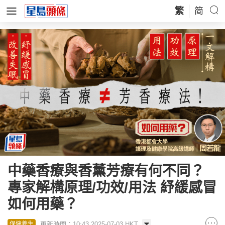
繁
简
中藥香療與香薰芳療有何不同？
專家解構原理/功效/用法 紓緩感冒
如何用藥？
更新時間：10:43 2025-07-03 HKT
保健養生