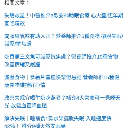
相關文章：
失眠救星！中醫推介3款安神助眠食療 心火盛/更年期
宜吃這款
聞蘋果氣味有助入睡？營養師推介5種食物 擺脫失眠/
減壓/抗焦慮
吃香蕉三文魚可減壓抗焦慮？營養師推介10種食物
改善情緒又護腦
減壓食物｜食薯片雪糕快樂但易肥 營養師推15種健
康食物維持好心情
改善失眠宜喝牛奶吃燕麥？補充4大營養可一覺睡天
光 放鬆血管降血壓
解決失眠｜睡前食1款水果擺脫失眠 入睡速度快
42％！ 推介9種天然安眠藥