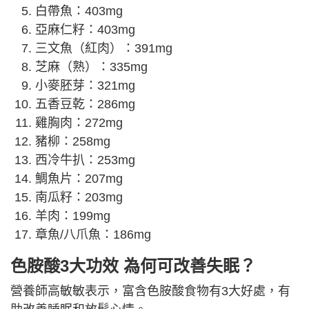
白帶魚：403mg
亞麻仁籽：403mg
三文魚（紅肉）：391mg
芝麻（熟）：335mg
小麥胚芽：321mg
五香豆乾：286mg
雞胸肉：272mg
豬柳：258mg
西冷牛扒：253mg
鯛魚片：207mg
南瓜籽：203mg
羊肉：199mg
章魚/八爪魚：186mg
色胺酸3大功效 為何可改善失眠？
營養師高敏敏表示，富含色胺酸食物有3大好處，有