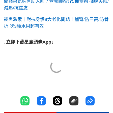
聞蘋果氣味有助入睡？營養師推介5種食物 擺脫失眠/
減壓/抗焦慮
褪黑激素｜對抗身體9大老化問題！補腎/防三高/防骨
折 吃3種水果超有效
↓立即下載星島頭條App↓