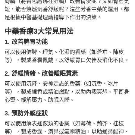
縛臍（將香包縛綁在肚臍）改善情況呢？又如腎虛氣
短，能否燒燃沉香舒緩呢？這些芳香中藥的運用，都
是根據中醫基礎理論指導下作出的決策。
中藥香療3大常見用法
1. 改善脾胃功能
可以使用健脾、理氣、化濕的香藥（如蒼朮、陳皮
等），製成香囊佩戴，以舒緩胃口欠佳及消化不良。
2. 舒緩情緒、改善睡眠質素
可以使用沉降、安神定志的香藥（如沉香、冰片
等），製成線香或精油燃點，以助內觀冥想、平衡身
心靈、緩解壓力、助眠入睡。
3. 預防外感症狀
可以使用解表通竅類的香藥（如薄荷、荊芥、桂枝
等），製成香囊、滴鼻或氣霧精油，以助通鼻醒神、