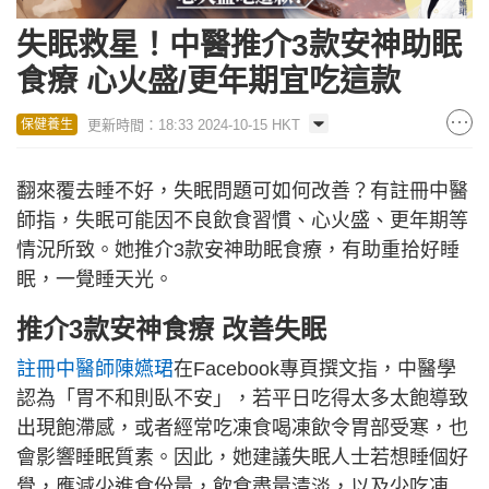
失眠救星！中醫推介3款安神助眠
食療 心火盛/更年期宜吃這款
更新時間：18:33 2024-10-15 HKT
保健養生
翻來覆去睡不好，失眠問題可如何改善？有註冊中醫
師指，失眠可能因不良飲食習慣、心火盛、更年期等
情況所致。她推介3款安神助眠食療，有助重拾好睡
眠，一覺睡天光。
推介3款安神食療 改善失眠
註冊中醫師陳嬿珺
在Facebook專頁撰文指，中醫學
認為「胃不和則臥不安」，若平日吃得太多太飽導致
出現飽滯感，或者經常吃凍食喝凍飲令胃部受寒，也
會影響睡眠質素。因此，她建議失眠人士若想睡個好
覺，應減少進食份量，飲食盡量清淡，以及少吃凍