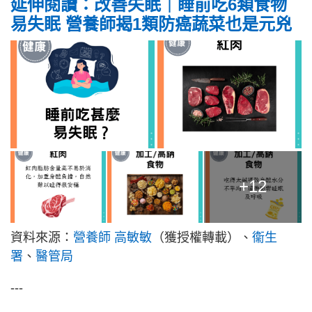
延伸閱讀：
改善失眠｜睡前吃6類食物
易失眠 營養師揭1類防癌蔬菜也是元兇
+12
資料來源：
營養師 高敏敏
（獲授權轉載）、
衞生
署
、
醫管局
---