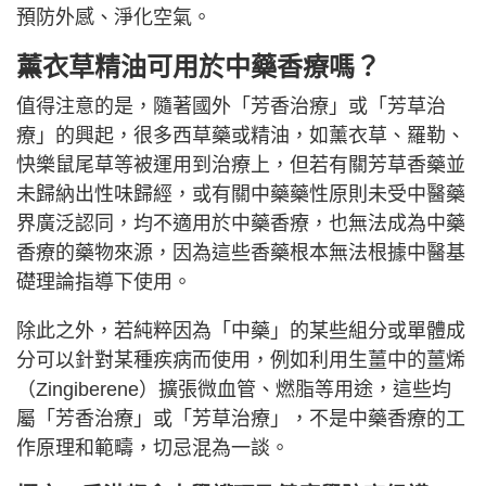
預防外感、淨化空氣。
薰衣草精油可用於中藥香療嗎？
值得注意的是，隨著國外「芳香治療」或「芳草治
療」的興起，很多西草藥或精油，如薰衣草、羅勒、
快樂鼠尾草等被運用到治療上，但若有關芳草香藥並
未歸納出性味歸經，或有關中藥藥性原則未受中醫藥
界廣泛認同，均不適用於中藥香療，也無法成為中藥
香療的藥物來源，因為這些香藥根本無法根據中醫基
礎理論指導下使用。
除此之外，若純粹因為「中藥」的某些組分或單體成
分可以針對某種疾病而使用，例如利用生薑中的薑烯
（Zingiberene）擴張微血管、燃脂等用途，這些均
屬「芳香治療」或「芳草治療」，不是中藥香療的工
作原理和範疇，切忌混為一談。