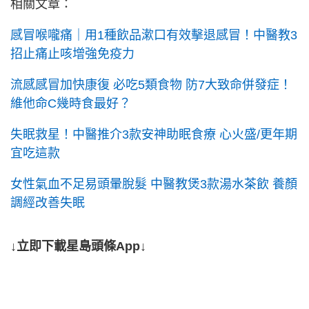
相關文章：
感冒喉嚨痛｜用1種飲品漱口有效擊退感冒！中醫教3
招止痛止咳增強免疫力
流感感冒加快康復 必吃5類食物 防7大致命併發症！
維他命C幾時食最好？
失眠救星！中醫推介3款安神助眠食療 心火盛/更年期
宜吃這款
女性氣血不足易頭暈脫髮 中醫教煲3款湯水茶飲 養顏
調經改善失眠
↓立即下載星島頭條App↓