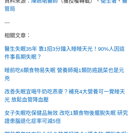
資料來源：
陳嬿珺醫師
（獲授權轉載）、
衞生署
、
醫
管局
---
相關文章：
醫生失眠35年 靠1招3分鐘入睡睡天光！90%人因這
件事長期失眠？
睡前吃6類食物易失眠 營養師揭1類防癌蔬菜也是元
兇
改善失眠宜喝牛奶吃燕麥？補充4大營養可一覺睡天
光 放鬆血管降血壓
女子失眠吃保健品無效 改吃1類食物後擺脫失眠 研究
證患腦退化症率可減5倍