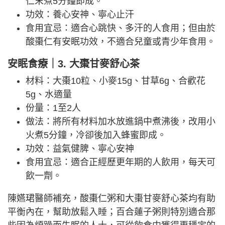
仁末煮5分鐘即成。
功效：養心安神、寧心止汗
食用宜忌：適合心跳快、多汗的人食用；但由於
酸棗仁有安眠功效，不適合兒童或青少年食用。
安眠食療｜3. 大棗甘麥舒心茶
材料：大棗10粒、小麥15g、甘草6g、合歡花
5g、水適量
份量：1至2人
做法：將所有材料加水放進鍋中煮沸後，改用小
火煮5分鐘，冷卻後加入蜂蜜即成。
功效：益氣健脾、寧心安神
食用宜忌：適合正經歷更年期的人飲用，每天可
飲一劑。
陳嬿珺醫師補充，酸棗仁粥和大棗甘麥舒心茶均有助
平衡內在，幫助放鬆入睡；百合蓮子粥則特別適合那