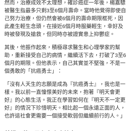
然而，治療成效不太理想，確診癌症一年後，楊嘉驃
被醫生指最多只剩3至6個月壽命。當時他覺得即使自
己努力治療，但仍然會被6個月的壽命期限框死，因
此產生輕生念頭，在接近6個月時服藥輕生，幸好及
時被發現及搶救，但同時亦被證實患上抑鬱症。
其後，他振作起來，積極尋求醫生和心理學家的幫
助，重新接受自己的病情，繼續活下去，打破了3至6
個月的期限。但他表示，自己其實並不堅強，不是一
個勇敢的「抗癌勇士」：
「沒有人天生的志願是成為『抗癌勇士』，我也是一
樣。我以前一直憧憬美好的未來，抱著『明天會更
好』的心態生活。我正在學習如何在『明天不一定更
好』的情況下珍惜明天。相比起一個永遠正面的人，
也許這社會更需要一個接受軟弱但繼續前行的人。」