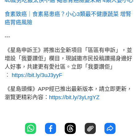
40歲男吃飯太快不適 揭患胃癌險變末期 4類人要小心
食素致癌｜食素易患癌？小心3類最不健康蔬菜 增腎
癌胃癌風險
---
《星島申訴王》將推出全新項目「區區有申訴」，並
增設「我要讚佢」欄目，現誠邀市民投稿讚揚身邊好
人好事，共建更有愛社區。立即「我要讚佢」
︰
https://bit.ly/3uJ3yyF
《星島頭條》APP經已推出最新版本，請立即更新，
瀏覽更精彩內容：
https://bit.ly/3yLrgYZ