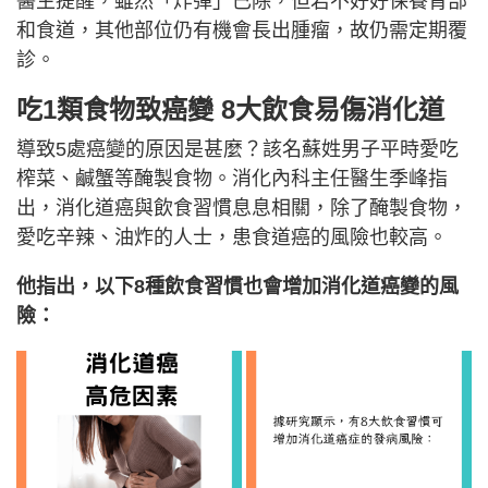
醫生提醒，雖然「炸彈」已除，但若不好好保養胃部
和食道，其他部位仍有機會長出腫瘤，故仍需定期覆
診。
吃1類食物致癌變 8大飲食易傷消化道
導致5處癌變的原因是甚麼？該名蘇姓男子平時愛吃
榨菜、鹹蟹等醃製食物。消化內科主任醫生季峰指
出，消化道癌與飲食習慣息息相關，除了醃製食物，
愛吃辛辣、油炸的人士，患食道癌的風險也較高。
他指出，以下8種飲食習慣也會增加消化道癌變的風
險：