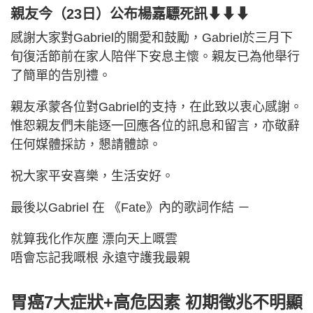
親友今（23日）公布
楊嘉驃
死訊⬇⬇⬇
感謝大家對Gabriel的關愛和鼓勵，Gabriel於三月下
旬復活節前在家人陪伴下安息主懷。親友已為他舉行
了簡單的告別禮。
親友承蒙各位對Gabriel的支持，在此致以衷心感謝。
惟恕親友們未能逐一回應各位的訊息和留言，亦敬辭
任何媒體採訪，懇請體諒。
祝大家平安喜樂，生活安好。
最後以Gabriel 在 《Fate》內的歌詞作結 －
就算我化作灰塵 漂向天上嘅雲
唔會忘記我嘅根 永遠守護我最親
胃癌7大症狀+高危因素 初期徵兆不明顯