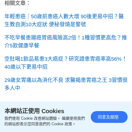
相關文章：
年輕患癌｜50歲前患癌人數大增 90後更易中招？醫
生教自測10大症狀 便秘發燒是警號
不吃早餐患腸癌胃癌風險高2倍！1種習慣更高危？推
介5款健康早餐
空肚喝1飲品易患3大癌症？研究證患胃癌率高56%！
40歲以下更易中招
29歲女胃痛以為消化不良 求醫揭患胃癌之王 3習慣很
多人中
---
本網站正使用 Cookies
由即日起至5月27日，參加《星島申訴王》「港人置
同意及關閉
我們使用 Cookie 改善網站體驗。 繼續使用我們
業意向」問卷調查，即有機會贏走香港迪士尼樂園門
的網站即表示您同意我們的 Cookie 政策。
票2張或SMARTECH智能煮食鍋！