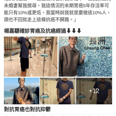
未婚妻幫我搜尋，我這情況的末期胃癌5年存活率可
能只有10%或更低，我當時說我就是要做這10%人，
頭也不回就走上這條抗癌不歸路。」
楊嘉驃確診胃癌及抗癌經過⬇⬇⬇
+12
對抗胃癌也對抗抑鬱