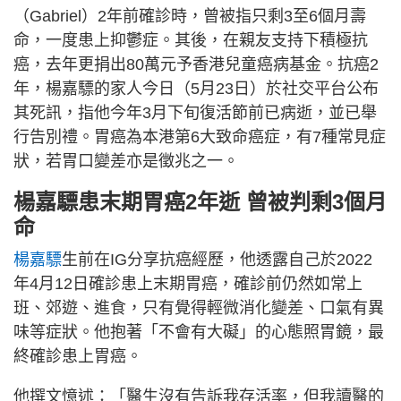
（Gabriel）2年前確診時，曾被指只剩3至6個月壽
命，一度患上抑鬱症。其後，在親友支持下積極抗
癌，去年更捐出80萬元予香港兒童癌病基金。抗癌2
年，楊嘉驃的家人今日（5月23日）於社交平台公布
其死訊，指他今年3月下旬復活節前已病逝，並已舉
行告別禮。胃癌為本港第6大致命癌症，有7種常見症
狀，若胃口變差亦是徵兆之一。
楊嘉驃患末期胃癌2年逝 曾被判剩3個月
命
楊嘉驃
生前在IG分享抗癌經歷，他透露自己於2022
年4月12日確診患上末期胃癌，確診前仍然如常上
班、郊遊、進食，只有覺得輕微消化變差、口氣有異
味等症狀。他抱著「不會有大礙」的心態照胃鏡，最
終確診患上胃癌。
他撰文憶述：「醫生沒有告訴我存活率，但我讀醫的