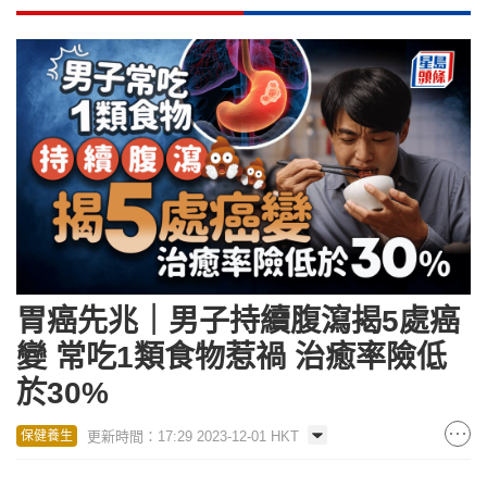
胃癌先兆｜男子持續腹瀉揭5處癌
變 常吃1類食物惹禍 治癒率險低
於30%
更新時間：17:29 2023-12-01 HKT
保健養生