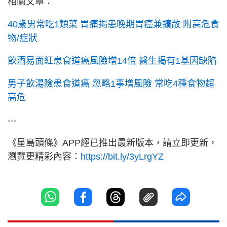
相關文章：
40歲男常吃1類菜 胃痛揭患晚期胃癌兼擴散 附高危食
物/症狀
飲酒易面紅患食道癌風險增14倍 醫生揭有1基因缺陷
男子飲湯險患食道癌 忽略1事增風險 常吃4種食物超
高危
---
《星島頭條》APP經已推出最新版本，請立即更新，
瀏覽更精彩內容：
https://bit.ly/3yLrgYZ