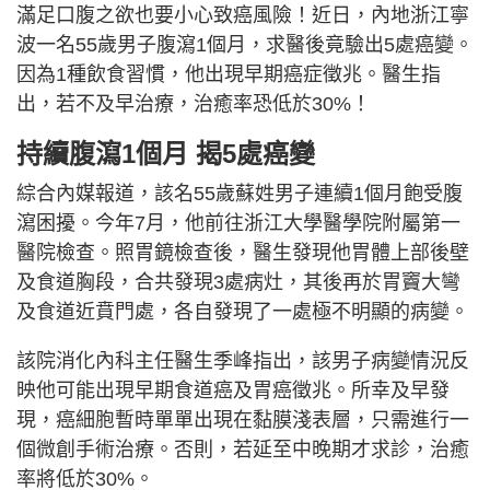
滿足口腹之欲也要小心致癌風險！近日，內地浙江寧
波一名55歲男子腹瀉1個月，求醫後竟驗出5處癌變。
因為1種飲食習慣，他出現早期癌症徵兆。醫生指
出，若不及早治療，治癒率恐低於30%！
持續腹瀉1個月 揭
5處癌變
綜合內媒報道，該名55歲蘇姓男子連續1個月飽受腹
瀉困擾。今年7月，他前往浙江大學醫學院附屬第一
醫院檢查。照胃鏡檢查後，醫生發現他胃體上部後壁
及食道胸段，合共發現3處病灶，其後再於胃竇大彎
及食道近賁門處，各自發現了一處極不明顯的病變。
該院消化內科主任醫生季峰指出，該男子病變情況反
映他可能出現早期食道癌及胃癌徵兆。所幸及早發
現，癌細胞暫時單單出現在黏膜淺表層，只需進行一
個微創手術治療。否則，若延至中晚期才求診，治癒
率將低於30%。