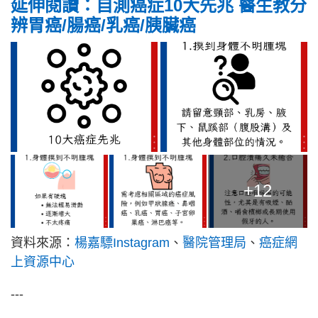
延伸閱讀：自測癌症10大先兆 醫生教分
辨胃癌/腸癌/乳癌/胰臟癌
+12
資料來源：
楊嘉驃Instagram
、
醫院管理局
、
癌症網
上資源中心
---