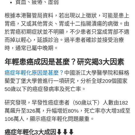
貧血、疲倦、虛弱
根據本港醫管局資料，若出現以上徵狀，可能是患上
胃癌，又或其他胃炎、胃或十二指腸潰瘍的病徵。由
於胃癌初期症狀並不明顯，不少患者只當成胃部不適
而掉以輕心，延誤診治。過半患者確診並接受治療
時，通常已屬中晚期。
年輕患癌成因是甚麼？研究揭3大因素
癌症年輕化原因是甚麼？
中國浙江大學醫學院和蘇格
蘭愛丁堡大學曾進行一項研究，分析全球209個國家
50歲以下的癌症發病率及死亡率。
研究發現，早發性癌症患者（50歲以下）人數由182
萬飆升至326萬，升幅增近80%，死亡率亦大增3成至
106萬人，顯示癌症年輕化問題嚴重。
癌症年輕化3大成因⬇⬇⬇