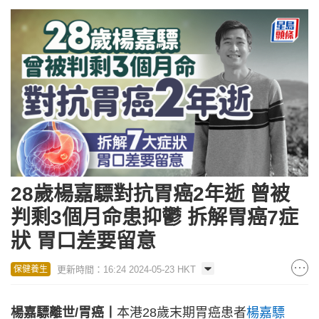
28歲楊嘉驃對抗胃癌2年逝 曾被
判剩3個月命患抑鬱 拆解胃癌7症
狀 胃口差要留意
更新時間：16:24 2024-05-23 HKT
保健養生
楊嘉驃離世/胃癌丨
本港28歲末期胃癌患者
楊嘉驃