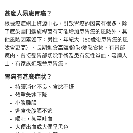
甚麼人易患胃癌？
根據癌症網上資源中心，引致胃癌的因素有很多，除
了感染幽門螺旋桿菌有可能增加患胃癌的風險外，其
他風險因素如下：男性、年紀大（50歲後患胃癌的風
險會更高）、長期進食高鹽/醃製/燻製食物、有胃部
瘜肉、曾接受胃部切除手術及患有惡性貧血、吸煙人
士、有家族近親曾患胃癌。
胃癌有甚麼症狀？
持續消化不良、食慾不振
體重急速下降
小腹腫脹
進食後腹脹不適
嘔吐，甚至吐血
大便出血或大便呈黑色