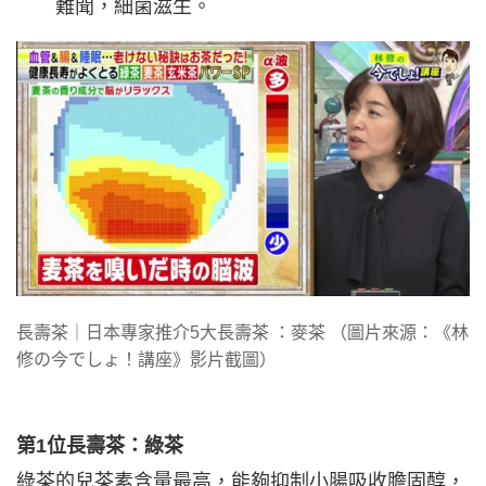
難聞，細菌滋生。
長壽茶｜日本專家推介5大長壽茶 ：麥茶 （圖片來源：《林
修の今でしょ！講座》影片截圖）
第1位長壽茶：綠茶
綠茶的兒茶素含量最高，能夠抑制小腸吸收膽固醇，