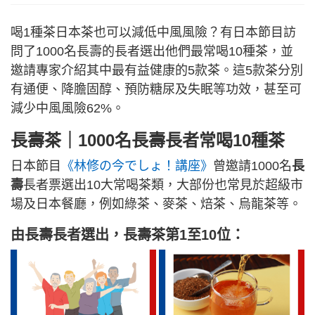
喝1種茶日本茶也可以減低中風風險？有日本節目訪
問了1000名長壽的長者選出他們最常喝10種茶，並
邀請專家介紹其中最有益健康的5款茶。這5款茶分別
有通便、降膽固醇、預防糖尿及失眠等功效，甚至可
減少中風風險62%。
長壽茶｜1000名長壽長者常喝10種茶
日本節目
《林修の今でしょ！講座》
曾邀請1000名
長
壽
長者票選出10大常喝茶類，大部份也常見於超級市
場及日本餐廳，例如綠茶、麥茶、焙茶、烏龍茶等。
由長壽長者選出，長壽茶第1至10位：