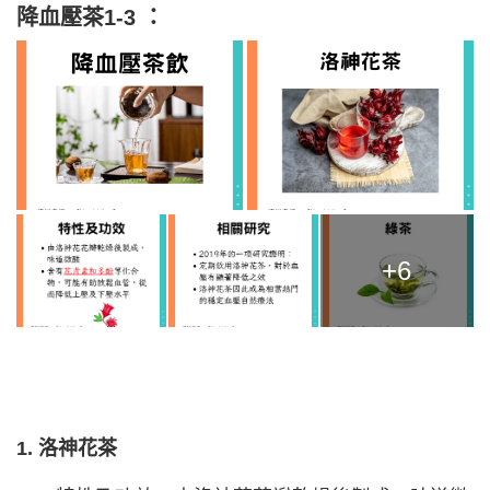
降血壓茶1-3 ：
+6
1. 洛神花茶