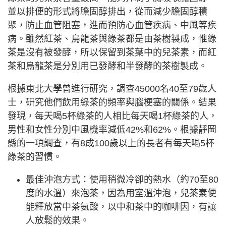
並以排便的形式將膽固醇排出，從而減少膽固醇積
聚，防止血管阻塞，進而預防心血管疾病、中風等疾
病。雖然紅茶、烏龍茶與綠茶都是由茶樹製成，惟綠
茶是沒有被發酵，所以保留到茶葉中的兒茶素，而紅
茶和烏龍茶是分別用已發酵和半發酵的茶樹製成。
根據東北大學曾進行研究，調查45000名40至79歲人
士，研究他們飲用綠茶的頻率與腦梗塞的關係。結果
發現，每天喝5杯綠茶的人相比每天喝1杯綠茶的人，
男性和女性分別中風機率減低42%和62%。根據靜岡
縣的一項調查，有8成100歲以上的長者有每天喝5杯
綠茶的習慣。
最佳沖泡方式：使用稍微冷卻的熱水（約70至80
度的水溫）來泡茶，因為用室溫沖泡，兒茶素便
能釋放當中茶氨酸，以中和茶中的咖啡因，有讓
人放鬆的效果。