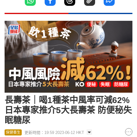
長壽茶｜喝1種茶中風率可減62%
日本專家推介5大長壽茶 防便秘失
眠糖尿
更新時間：19:59 2023-06-12 HKT
保健養生