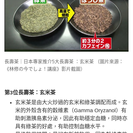
長壽茶｜日本專家推介5大長壽茶 ：玄米茶 （圖片來源：
《林修の今でしょ！講座》影片截圖）
第3位長壽茶：玄米茶
玄米茶是由大火炒過的玄米和綠茶調配而成。玄
米的外殼含有的穀維素（Gamma Oryzanol）有
助刺激胰島素分泌，因此有助穩定血糖，同時亦
具有綠茶的好處，有助控制血糖水平。