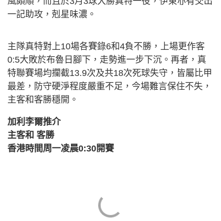
風頗順，而且於3月3球大勝真特一役，伊東亦有交出
一記助攻，剋星味濃。
主隊真特對上10場各賽錄6和4負不勝，上場更作客
0:5大敗於布魯日腳下，走勢進一步下沉。再者，真
特聯賽場均攔截13.9次及共18次死球失守，皆屬比甲
最差，防守硬淨程度嚴重不足，今場難言保住不失，
主客和客勝穩開。
加利李爾推介
主客和 客勝
香港時間周一凌晨0:30開賽