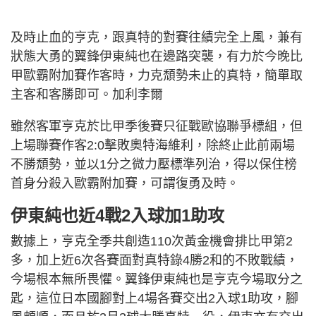
及時止血的亨克，跟真特的對賽往績完全上風，兼有
狀態大勇的翼鋒伊東純也在邊路突襲，有力於今晚比
甲歐霸附加賽作客時，力克頹勢未止的真特，簡單取
主客和客勝即可。加利李爾
雖然客軍亨克於比甲季後賽只征戰歐協聯爭標組，但
上場聯賽作客2:0擊敗奧特海維利，除終止此前兩場
不勝頹勢，並以1分之微力壓標準列治，得以保住榜
首身分殺入歐霸附加賽，可謂復勇及時。
伊東純也近4戰2入球加1助攻
數據上，亨克全季共創造110次黃金機會排比甲第2
多，加上近6次各賽面對真特錄4勝2和的不敗戰績，
今場根本無所畏懼。翼鋒伊東純也是亨克今場取分之
匙，這位日本國腳對上4場各賽交出2入球1助攻，腳