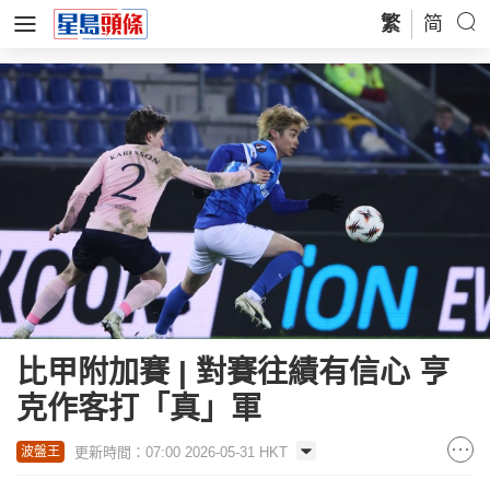
繁
简
比甲附加賽 | 對賽往績有信心 亨
克作客打「真」軍
更新時間：07:00 2026-05-31 HKT
波盤王