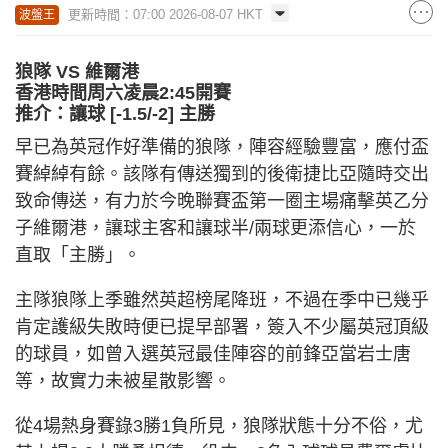
更新時間：07:00 2026-08-07 HKT
波盤王
狼隊 VS 維爾港
香港時間周六凌晨2:45開賽
推介：讓球 [-1.5/-2] 主勝
早已為英冠作好準備的狼隊，陣容經驗豐富，應付盃
賽綽綽有餘。該隊有傳送獨到的後衛捷比亞隨時交出
致命傳送，有力於今晚聯賽盃第一圈主場痛擊英乙分
子維爾港，讓球主客和讓球半/兩球更添信心，一於
直取「主勝」。
主隊狼隊上季雖然英超榜尾降班，不過在季中已幾乎
肯定護級失敗時便已提早部署，簽入不少屬英冠頂級
的球員，如曾入選英冠最佳陣容的前鋒亞當岩士唐
等，故實力未被星散影響。
從4場熱身賽錄3勝1負所見，狼隊狀態十分不俗，尤