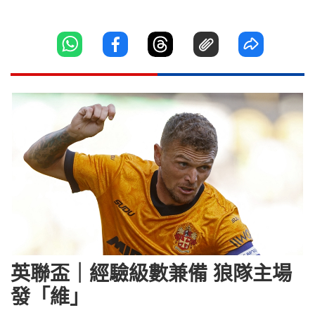
英聯盃｜經驗級數兼備 狼隊主場
發「維」