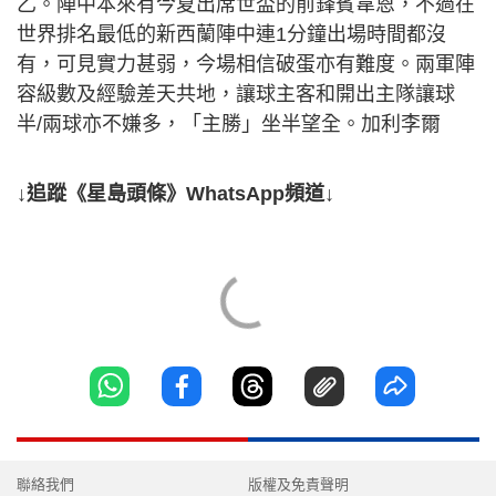
乙。陣中本來有今夏出席世盃的前鋒賓韋恩，不過在
世界排名最低的新西蘭陣中連1分鐘出場時間都沒
有，可見實力甚弱，今場相信破蛋亦有難度。兩軍陣
容級數及經驗差天共地，讓球主客和開出主隊讓球
半/兩球亦不嫌多，「主勝」坐半望全。加利李爾
↓追蹤《星島頭條》WhatsApp頻道↓
聯絡我們
版權及免責聲明