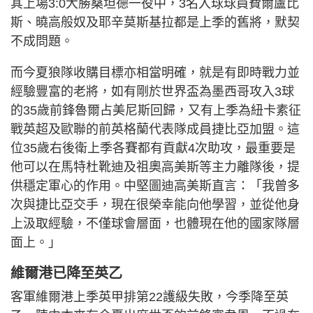
其上場3:0大勝桑坦德一役中，3名入球球員費爾盧比
斯、曉高般奴及耶辛莫斯基拉都是上季的舊將，默契
不成問題。
而今夏狼隊收購目標亦相當明確，就是有即時戰力並
經驗豐富的老將，如有剛於世界盃為墨西哥攻入3球
的35歲前鋒魯爾占美尼斯回歸，又有上季為紐卡素征
戰英超及歐聯的前英格蘭代表隊成員捷比亞加盟。這
位35歲右後衛上季各賽都有貢獻4次助攻，最重要是
他可以在馬特杜靴迪及祖奧高美斯等主力離隊後，提
供穩定軍心的作用。中堅圖迪高美斯直言：「我曾多
次與捷比亞交手，現在很榮幸能向他學習，並從他身
上汲取經驗，不僅球會層面，也體現在他的國家隊層
面上。」
維爾港已降至英乙
客軍維爾港上季英甲排第22護級失敗，今季降至英