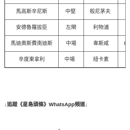
馬高斯辛尼斯
中堅
般尼茅夫
安德魯羅拔臣
左閘
利物浦
馬迪奧斯費南迪斯
中場
韋斯咸
8
辛度東拿利
中場
紐卡素
↓追蹤《星島頭條》WhatsApp頻道↓