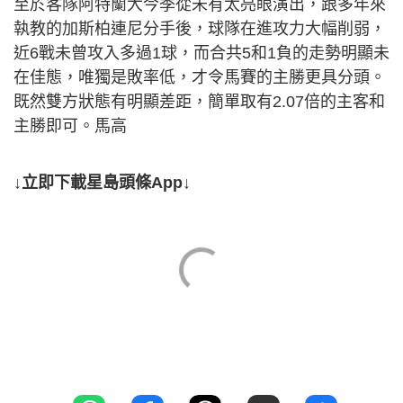
至於客隊阿特蘭大今季從未有太亮眼演出，跟多年來
執教的加斯柏連尼分手後，球隊在進攻力大幅削弱，
近6戰未曾攻入多過1球，而合共5和1負的走勢明顯未
在佳態，唯獨是敗率低，才令馬賽的主勝更具分頭。
既然雙方狀態有明顯差距，簡單取有2.07倍的主客和
主勝即可。馬高
↓立即下載星島頭條App↓