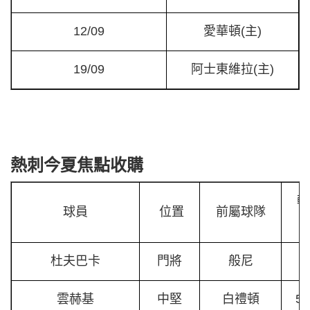
12/09
愛華頓(主)
19/09
阿士東維拉(主)
熱刺今夏焦點收購
轉
球員
位置
前屬球隊
杜夫巴卡
門將
般尼
雲赫基
中堅
白禮頓
5