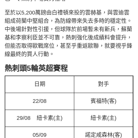
至於以5,200萬鎊由白禮頓來投的雲赫基，與雲迪雲
組成荷蘭中堅組合，為防線帶來失去多時的穩定性。
中後場針對性引援，但球隊於前場暫未有新兵，蘇蘭
基和李察利臣並不可靠，熱刺強化後成績料會提升，
但能否取得歐戰席位，甚至乎重返歐聯，就要視乎鋒
線最終的買人行動。
熱刺頭5輪英超賽程
日期
對手
22/08
賓福特(客)
29/08 紐卡素(主)
紐卡素(主)
05/09
諾定咸森林(客)