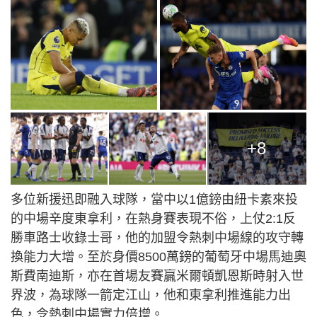
+8
多位新援迅即融入球隊，當中以1億鎊由紐卡素來投
的中場辛度東拿利，在熱身賽表現不俗，上仗2:1反
勝車路士收錄士哥，他的加盟令熱刺中場線的攻守轉
換能力大增。至於身價8500萬鎊的葡萄牙中場馬迪奧
斯費南迪斯，亦在首場友賽贏米爾頓凱恩斯時射入世
界波，為球隊一箭定江山，他和東拿利推進能力出
色，令熱刺中場實力倍增。