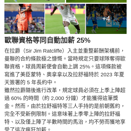
+4
歐聯資格等同自動加薪 25%
在拉爵（Sir Jim Ratcliffe）入主並重整薪酬架構前，
曼聯的合約條款極之慷慨。當時規定只要球隊奪得歐
聯資格，球員周薪便會自動上調 25%。這項條款被
寫進了美臣蒙特、奧拿拿以及拉舒福特於 2023 年夏
天簽署的 5 年長約中。
雖然拉爵隨後進行改革，規定球員必須在上季上陣超
過 60% 的時間（約 2,000 分鐘）才能獲得這筆獎
金。然而，由於拉舒福特等三人手持的是前朝舊約，
完全不受新例限制。這意味著上季零上陣的拉舒福
特、以及僅上陣了半數時間的馬治，均不勞而獲地享
受了這次瘋狂加薪。