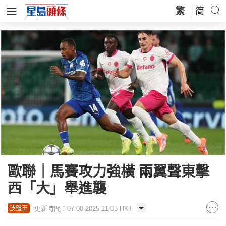
繁
简
歐聯｜馬賽攻力強橫 兩翼聲東擊
西「大」舉進襲
更新時間：07:00 2025-11-05 HKT
波盤王