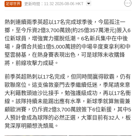
更新時間：11:32 2026-08-06 HKT
足球世界
熱刺連續兩季英超以17名完成球季後，今屆孤注一
擲，至今斥資2億3,700萬鎊(約25億357萬港元)簽入6
位新球員，增強實力擺脫低潮。6名新兵集中在中後
場，身價合共逾1億5,000萬鎊的中場辛度東拿利和中
堅雲赫基，在熱身賽表現出色，可是球隊未收購鋒
將，前線攻擊力成疑。
前季英超熱刺以17名完成，但同時間贏得歐霸，仍有
歐聯席位。這支倫敦豪門去季繼續低迷，季尾請來意
大利籍教頭迪沙比接手，勉強護級成功，再以17名衝
線。該隊持續未能踢出應有水準，新球季就算無需兼
顧歐洲賽，仍斥資2億3,700萬鎊簽下6位新援，其中5
人預計會成為球隊的必然正選，大軍目前有32人，板
凳深厚明顯想洗頹風。