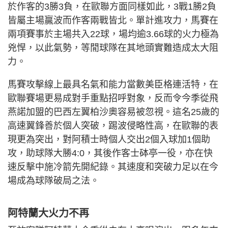
於作客的3勝3負，在歐聯方面同樣如此，3戰1勝2負
皆屬主場贏波而作客兩戰皆北。單計進攻力，馬賽在
兩項賽事於主場共入22球，場均逾3.66球的火力極為
兇悍，以此氣勢，等閒球隊在其地頭實難造成太大阻
力。
馬賽攻擊線上最具名氣和能力當數美臣格連活特，在
歐聯賽場更易成對手重點招呼對象，反而令今季從飛
燕諾加盟的巴西左翼柏沙奧容易被忽視。這名25歲的
高速翼鋒善於個人突破，踢波侵略性高，在歐聯的表
現更為突出，對阿積士時個人交出2個入球加1個助
攻，助球隊大勝4:0，其後作客士砵亭一役，亦在快
速反擊中施冷箭先開紀錄。其速度和突破力足以在今
場成為球隊破局之法。
阿特蘭大火力不再