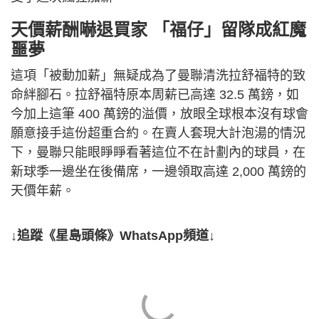
天價薪酬嚇退買家 「福仔」留隊成紅魔
噩夢
這項「被動加薪」無疑成為了曼聯清洗拉舒福特的致
命絆腳石。拉舒福特原本周薪已高達 32.5 萬鎊，如
今加上這筆 400 萬鎊的溢價，放眼全球根本沒有球會
願意接手這份超重合約。在賣人套現大計泡湯的情況
下，曼聯只能眼睜睜看著這位不在計劃內的球員，在
新球季一邊坐在後備席，一邊領取高達 2,000 萬鎊的
天價年薪。
↓追蹤《星島頭條》WhatsApp頻道↓