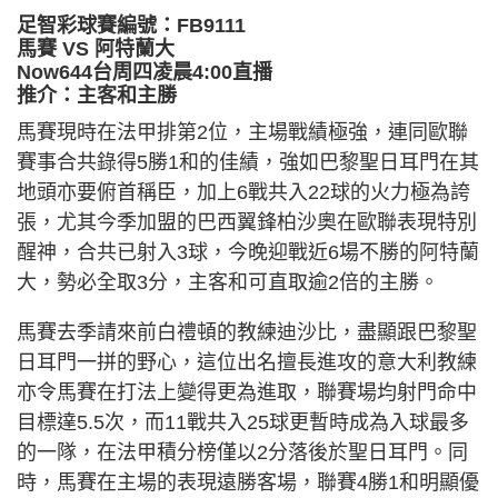
足智彩球賽編號：FB9111
馬賽 VS 阿特蘭大
Now644台周四凌晨4:00直播
推介：主客和主勝
馬賽現時在法甲排第2位，主場戰績極強，連同歐聯
賽事合共錄得5勝1和的佳績，強如巴黎聖日耳門在其
地頭亦要俯首稱臣，加上6戰共入22球的火力極為誇
張，尤其今季加盟的巴西翼鋒柏沙奧在歐聯表現特別
醒神，合共已射入3球，今晚迎戰近6場不勝的阿特蘭
大，勢必全取3分，主客和可直取逾2倍的主勝。
馬賽去季請來前白禮頓的教練迪沙比，盡顯跟巴黎聖
日耳門一拼的野心，這位出名擅長進攻的意大利教練
亦令馬賽在打法上變得更為進取，聯賽場均射門命中
目標達5.5次，而11戰共入25球更暫時成為入球最多
的一隊，在法甲積分榜僅以2分落後於聖日耳門。同
時，馬賽在主場的表現遠勝客場，聯賽4勝1和明顯優