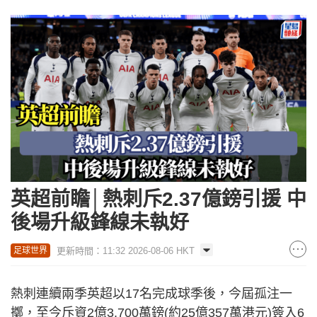
英超前瞻│熱刺斥2.37億鎊引援 中
後場升級鋒線未執好
更新時間：11:32 2026-08-06 HKT
足球世界
熱刺連續兩季英超以17名完成球季後，今屆孤注一
擲，至今斥資2億3,700萬鎊(約25億357萬港元)簽入6