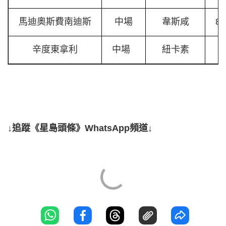
馬迪奧斯費南迪斯
中場
韋斯咸
8
辛度東拿利
中場
紐卡素
↓追蹤《星島頭條》WhatsApp頻道↓