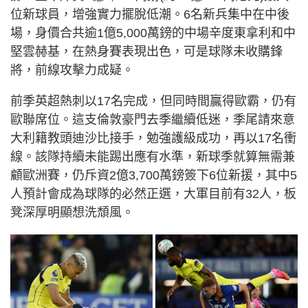
位新球員，增強實力擺脫低潮。6名新兵集中在中後
場，身價合共逾1億5,000萬鎊的中場辛度東拿利和中
堅雲赫基，在熱身賽表現出色，可是球隊未收購鋒
將，前線攻擊力成疑。
前季英超熱刺以17名完成，但同時間贏得歐霸，仍有
歐聯席位。這支倫敦豪門去季繼續低迷，季尾請來意
大利籍教頭迪沙比接手，勉強護級成功，再以17名衝
線。該隊持續未能踢出應有水準，新球季就算無需兼
顧歐洲賽，仍斥資2億3,700萬鎊簽下6位新援，其中5
人預計會成為球隊的必然正選，大軍目前有32人，板
凳深厚明顯想洗頹風。