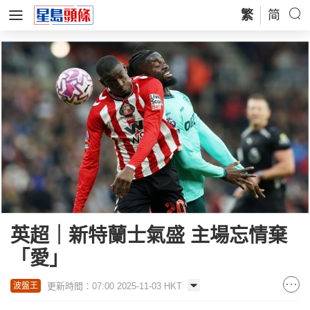
繁
简
英超｜新特蘭士氣盛 主場忘情棄
「愛」
更新時間：07:00 2025-11-03 HKT
波盤王