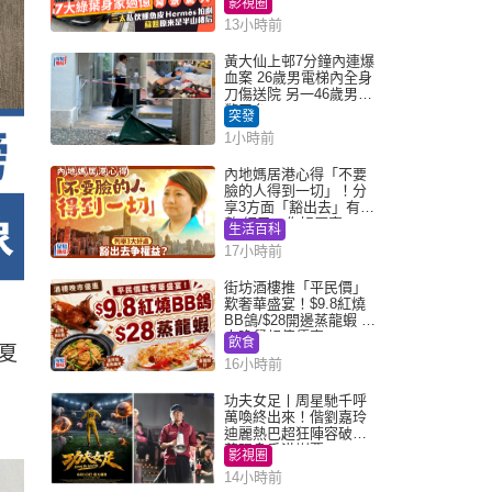
影視圈
13小時前
黃大仙上邨7分鐘內連爆
血案 26歲男電梯內全身
刀傷送院 另一46歲男倒
斃平台
突發
1小時前
內地媽居港心得「不要
臉的人得到一切」！分
享3方面「豁出去」有著
數 網民：你好厲害
生活百科
17小時前
街坊酒樓推「平民價」
歎奢華盛宴！$9.8紅燒
BB鴿/$28開邊蒸龍蝦 3
大晚餐超值優惠
飲食
夏
16小時前
功夫女足丨周星馳千呼
萬喚終出來！偕劉嘉玲
迪麗熱巴超狂陣容破天
荒現身香港謝票
影視圈
14小時前