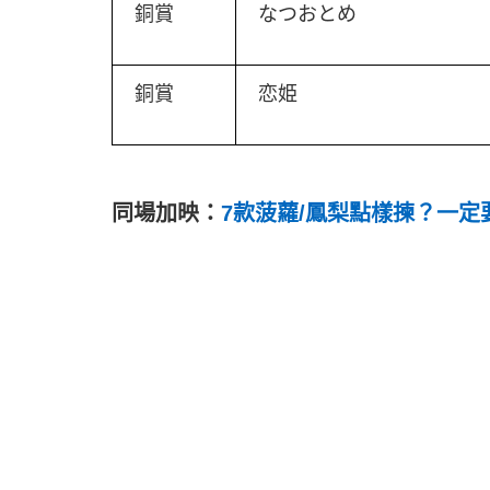
銅賞
なつおとめ
銅賞
恋姫
同場加映：
7款菠蘿/鳳梨點樣揀？一定