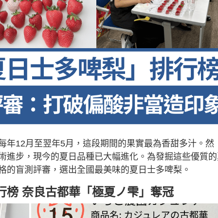
每年12月至翌年5月，這段期間的果實最為香甜多汁。然
術進步，現今的夏日品種已大幅進化。為發掘這些優質的
格的盲測評審，選出全國最美味的夏日士多啤梨。
行榜 奈良古都華「極夏ノ雫」奪冠