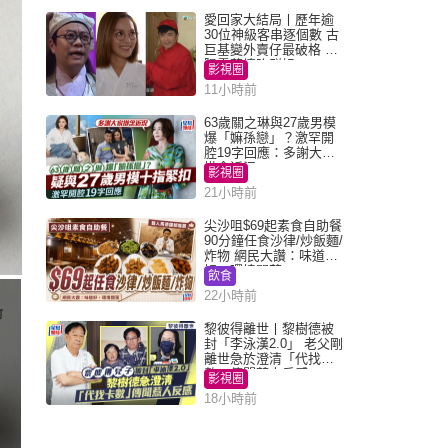
愛回家大結局丨歷年逾
30位神級客串逐個數 古
巨基變外賣仔最破格 歐
陽震華情陷群姐
影視圈
11小時前
63歲關之琳與27歲男模
爆「嫲孫戀」？激罕開
腔19字回應：多謝大家
掛念近況
影視圈
21小時前
尖沙咀$69起素食自助餐
90分鐘任食沙律/炒飯麵/
炸物 網民大讚：味道
好，環境闊落
飲食
22小時前
黎彼得離世丨黎樹德被
封「李泳漢2.0」 老父剛
離世急於澄清「代找卡
數」傳聞惹人反感
影視圈
18小時前