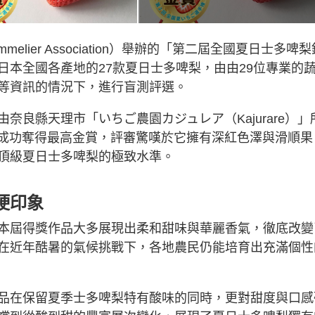
ommelier Association）舉辦的「第二屆全國夏日士多啤
日本全國各產地的27款夏日士多啤梨，由由29位專業的
等資訊的情況下，進行盲測評選。
良縣天理市「いちご農園カジュレア（Kajurare）」
成功奪得最高金賞，評審驚嘆於它擁有深紅色澤與滑順果
頂級夏日士多啤梨的極致水準。
硬印象
本屆得獎作品大多展現出柔和甜味與華麗香氣，徹底改變
在近年酷暑的氣候挑戰下，各地農民仍能培育出充滿個性
品在保留夏季士多啤梨特有酸味的同時，更對甜度與口感