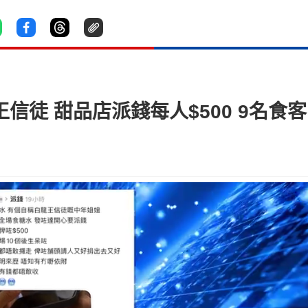
王信徒 甜品店派錢每人$500 9名