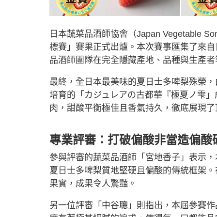
日本蔬菜品酒師協會（Japan Vegetable S
標賽」賽果正式出爐。本次賽事匯集了來自
品酒師團隊在完全隱藏產地、品種與生產者
最終，全日本最美味的夏日士多啤梨殊榮，由奈
培育的「カジュレアの古都華『極夏ノ雫」
肉，甜酸平衡極佳且香氣持久，徹底展現了
專業評審：打破偏酸非當造偏酸
參與評審的蔬菜品酒師「宮地香子」表示，
夏日士多啤梨質地堅硬且偏酸的傳統框架。
果實，成果令人驚豔。
另一位評審「中谷聰」則指出，本屆參賽作