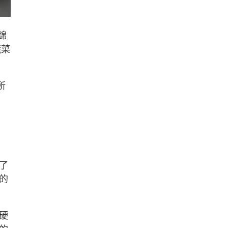
梨錦
蔬菜
所
了
的
硬