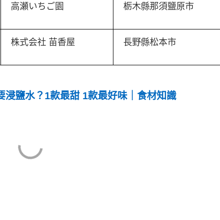
高瀬いちご園
栃木縣那須鹽原市
株式会社 苗香屋
長野縣松本市
要浸鹽水？1款最甜 1款最好味｜食材知識