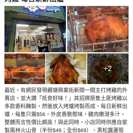
+2
最近，有網民發現觀塘興業街新開一間主打烤雞的外
賣店，並大讚「抵食好味！」其招牌原隻土匪烤雞以
多款香料醃製，然後放入烤爐烤製而成，每日新鮮出
爐，每隻只需$56，外皮香脆惹味，雞肉嫩滑多汁，
整體而言性價比頗高！與此同時，小店同時供應自家
製風林火山骨（半份$49；全份$69）、黑松露蘆筍