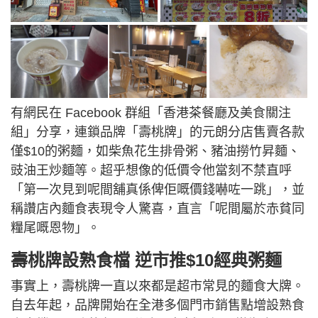
有網民在 Facebook 群組「香港茶餐廳及美食關注
組」分享，連鎖品牌「壽桃牌」的元朗分店售賣各款
僅$10的粥麵，如柴魚花生排骨粥、豬油撈竹昇麵、
豉油王炒麵等。超乎想像的低價令他當刻不禁直呼
「第一次見到呢間舖真係俾佢嘅價錢嚇咗一跳」，並
稱讚店內麵食表現令人驚喜，直言「呢間屬於赤貧同
糧尾嘅恩物」。
壽桃牌設熟食檔 逆市推$10經典粥麵
事實上，壽桃牌一直以來都是超市常見的麵食大牌。
自去年起，品牌開始在全港多個門市銷售點增設熟食