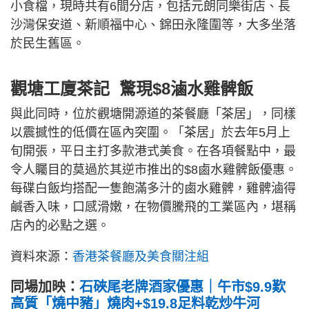
小食檔，現時共有6間分店，包括元朗同樂街店、長
沙灣保安道、新順福中心、錦田永隆圍等，大多坐落
於民生舊區。
觀塘工廈茶記 驚現$8滷水雞髀飯
與此同時，位於觀塘開源道的茶餐廳「茶居」，同樣
以震撼性的低價在區內突圍。「茶居」於去年5月上
旬開張，平日主打多款港式美食。在各項餐點中，最
令人矚目的莫過於其逆市推出的$8鹵水雞髀飯優惠。
每碟白飯均搭配一隻飽滿多汁的鹵水雞髀，雞髀滷得
鹹香入味，口感滑嫩，在物價騰飛的工業區內，堪稱
店內的必點之選。
資料來源：
香港茶餐廳及美食關注組
同場加映：
石硤尾老牌酒家優惠｜午市$9.9歎
高質「燒中豬」燒肉+$19.8足料乾炒牛河