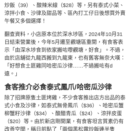
炒飯（39）、酸辣米線（$28）等，另有泰式小菜、
涼拌小食、沙律及甜品等、區內打工仔日後想買外賣
午餐又多個選擇！
翻查資料，小店原本位於深水埗區，2024年10月31
日結束營業後，今年5月遷至觀塘區重開，有食客表
示「由深水埗食到依家搬咗嚟觀塘，好食」。不過，
由於店舖從九龍西搬到九龍東，也有舊客無奈大嘆：
「好想食土匪雞同哈密瓜沙律……不過搬咗有d
遠。」
食客推介必食泰式鳳爪/哈密瓜沙律
除了招牌原隻土匪烤雞，不少食客推出店方出品的泰
式小食及沙律，如泰式無骨鳳爪（$36）、哈密瓜蟹
柳蟹籽沙律（$34）、酸醋青瓜（$24）、涼拌皮蛋
（$20）等。由於新店剛開業，有食客坦言質素仍有
改善空間，稱日前點了「兩個黑松露炒飯連半隻