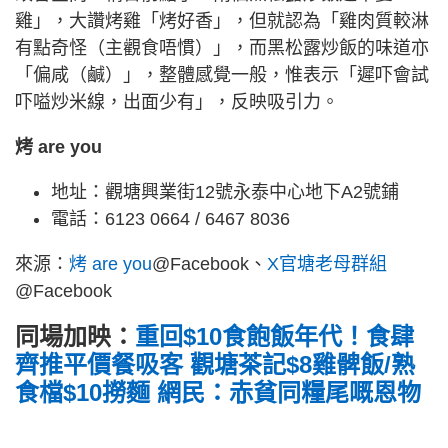
雞」，大讚烤雞「烤好香」，但就認為「雞肉質較淋
有點奇怪（主觀食唔慣）」，而黑松露炒飯的味道亦
「偏咸（鹹）」，整體感覺一般，惟表示「遲吓會試
吓嗌炒米線，出面少有」，反映吸引力。
烤 are you
地址：觀塘興業街12號永泰中心地下A2號鋪
電話：6123 0664 / 6467 8036
來源：
烤 are you
@Facebook、
X官塘老母群組
@Facebook
同場加映：
重回$10食飽飯年代！食肆
齊推平價餐吸客 觀塘茶記$8雞髀飯/熟
食檔$10撈麵 網民：赤貧同糧尾嘅恩物