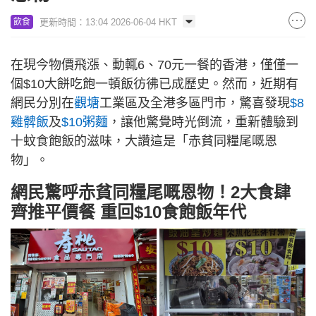
更新時間：13:04 2026-06-04 HKT
飲食
在現今物價飛漲、動輒6、70元一餐的香港，僅僅一
個$10大餅吃飽一頓飯彷彿已成歷史。然而，近期有
網民分別在
觀塘
工業區及全港多區門市，驚喜發現
$8
雞髀飯
及
$10粥麵
，讓他驚覺時光倒流，重新體驗到
十蚊食飽飯的滋味，大讚這是「赤貧同糧尾嘅恩
物」。
網民驚呼赤貧同糧尾嘅恩物！2大食肆
齊推平價餐 重回$10食飽飯年代