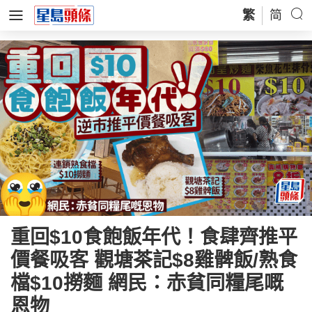
繁
简
重回$10食飽飯年代！食肆齊推平
價餐吸客 觀塘茶記$8雞髀飯/熟食
檔$10撈麵 網民：赤貧同糧尾嘅
恩物