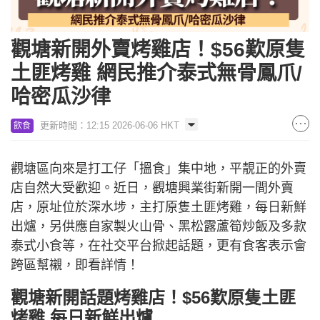
觀塘新開外賣烤雞店！$56歎原隻
土匪烤雞 網民推介泰式無骨鳳爪/
哈密瓜沙律
更新時間：12:15 2026-06-06 HKT
飲食
觀塘區向來是打工仔「搵食」集中地，平靚正的外賣
店自然大受歡迎。近日，觀塘興業街新開一間外賣
店，原址位於深水埗，主打原隻土匪烤雞，每日新鮮
出爐，另供應自家製火山骨、黑松露蘆筍炒飯及多款
泰式小食等，在社交平台掀起話題，更有食客表示會
跨區幫襯，即看詳情！
觀塘新開話題烤雞店！$56歎原隻土匪
烤雞 每日新鮮出爐