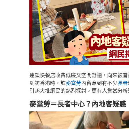
連鎖快餐店收費低廉又空間舒適，向來被普
到訪香港時，於
麥當勞
內留意到有不少
長者
引起大批網民的熱烈探討，更有人嘗試分析
麥當勞＝長者中心？內地客疑惑