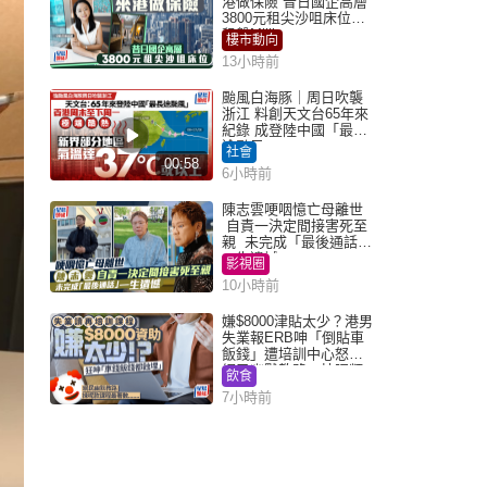
港做保險 昔日國企高層
3800元租尖沙咀床位｜
租盤Million
樓市動向
13小時前
颱風白海豚｜周日吹襲
浙江 料創天文台65年來
紀錄 成登陸中國「最長
途颱風」
社會
00:58
6小時前
陳志雲哽咽憶亡母離世
自責一決定間接害死至
親 未完成「最後通話」
一生遺憾
影視圈
10小時前
嫌$8000津貼太少？港男
失業報ERB呻「倒貼車
飯錢」遭培訓中心怒轟
網民幽默教路：揀呢類
飲食
課程唔會蝕...
7小時前