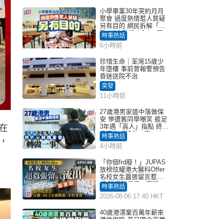
小學畢業30年突約月月
聚會 過度熱情惹人質疑
另有目的 網民拆解「扮
熟」4大動機｜Juicy叮
時事熱話
6小時前
珍惜生命｜荃灣15歲少
年墮樓 事前曾報警預告
昏迷送院不治
突發
11小時前
27歲港男家道中落做保
安 慘遭舊同學嘲笑 捱足
3年遇「高人」指點 終辭
在
職宣告「轉做一事」｜
時事熱話
，
Juicy叮
4小時前
「你個frd廢！」JUPAS
放榜炫耀港大醫科Offer
名校女生囂張留言惹眾
怒 醫學院澄清：宣稱
時事熱話
「40.5分獲錄取」不符事
2026-08-06 17:40 HKT
實｜Juicy叮
40歲港漂棄百萬年薪來