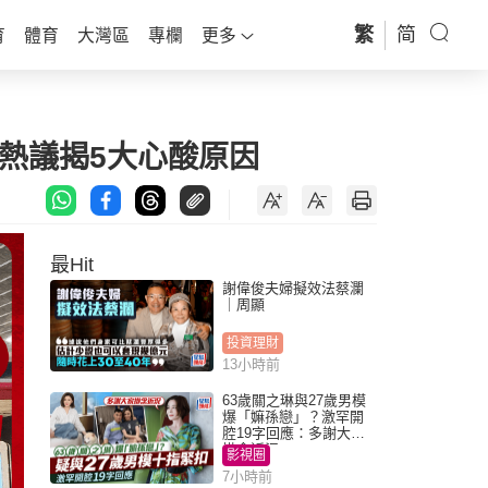
繁
简
育
體育
大灣區
專欄
更多
熱議揭5大心酸原因
最Hit
謝偉俊夫婦擬效法蔡瀾
｜周顯
投資理財
13小時前
63歲關之琳與27歲男模
爆「嫲孫戀」？激罕開
腔19字回應：多謝大家
掛念近況
影視圈
7小時前