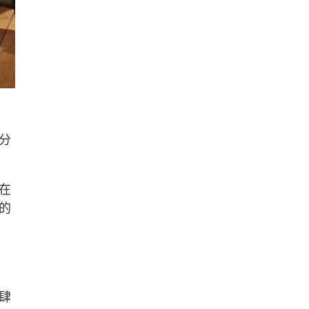
分
在
的
肆