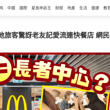
時
中國
國際
星島申訴王
財經
地產
生活
健康
教
地旅客驚訝老友記愛流連快餐店 網民