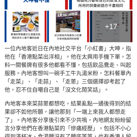
+17
一位內地客近日在內地社交平台「小紅書」大呻，指
他在「香港點菜出洋相」。他在太興用手機下單，怎
料一開餐牌有很多他都看不懂，包括飲品鴦走、叫起
服務。內地客想叫一碗手工牛丸湯米粉，怎料餐單內
「走菜」、「走蒜」、「走蔥」三個選擇卻考起了
他，忍不住自嘲自己是「沒文化鬧笑話」。
內地客本來菜蒜蔥都想吃，結果亂點一通後得到的結
果卻不如他所願，讓他那刻「一端上來我人都想走
了」。內地客分享後引來不少共嗚，內地網友紛紛留
言分享他們在香港點菜的「慘痛經歷」，包括不小心
得到滿杯冰、食湯麵沒有了麵底等等，也有香港人留