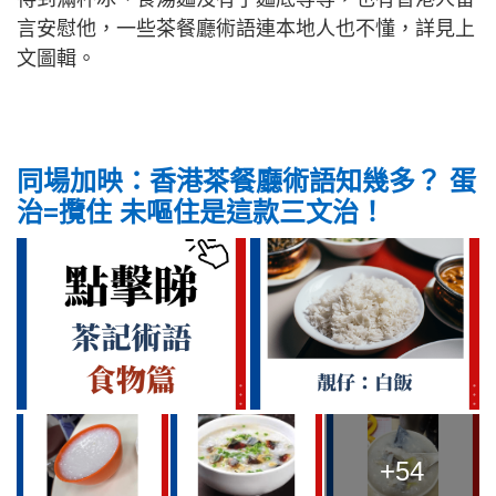
言安慰他，一些茶餐廳術語連本地人也不懂，詳見上
文圖輯。
同場加映：香港茶餐廳術語知幾多？ 蛋
治=攬住 未嘔住是這款三文治！
+54