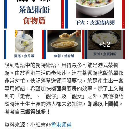
+52
說到粵語中的獨特術語，用得最多可能是港式茶餐
廳。由於香港生活節奏急速，連在茶餐廳吃飯落單都
非常匆忙，伙記落單送餐手腳要快，於是產生出一套
專用術語，希望加快樓面與廚房的效率。除了上文提
到的「走青」、「靚仔」及「靚女」之外，其他術語
隨時連土生土長的港人都未必知道，
即睇以上圖輯，
考考自己識得幾多！
資料來源：小紅書@
香港师弟