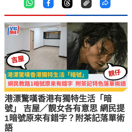
港漂驚嘆香港有獨特生活「暗
號」 吉屋／靚女各有意思 網民提
1暗號原來有錯字？附茶記落單術
語