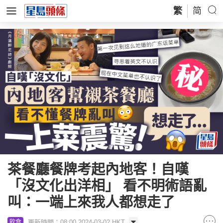
繁
简
茶餐廳餐牌考起內地客！自嘆
「沒文化出洋相」 看不明術語亂
叫：一端上來我人都想走了
更新時間：08:00 2024-03-02 HKT
飲食