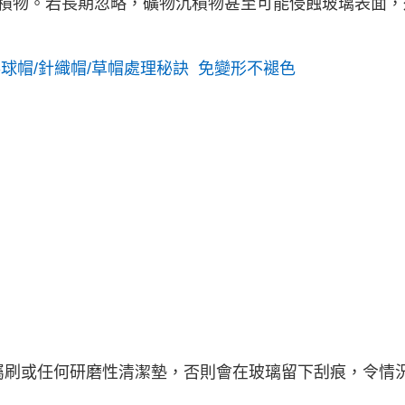
積物。若長期忽略，礦物沉積物甚至可能侵蝕玻璃表面，
球帽/針織帽/草帽處理秘訣 免變形不褪色
鋼絲絨、金屬刷或任何研磨性清潔墊，否則會在玻璃留下刮痕，令情