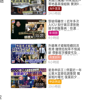
造
夫婦22萬購750呎兩房戶
零地基直接組裝 實測9個
月激讚
海外置業
14小時前
黎彼得離世丨近年多次
入ICU 契仔黃宗澤曾施
援手助醫重病：佢瀟灑
一生唔想大家唔開心
影視圈
01:23
4小時前
外籍專才據報陸續回流
香港 鍾情低稅率不惜減
薪 帶動寫字樓豪宅及學
位競爭「香港已重現生
商業創科
機」
6小時前
星島申訴王 | 停業近一年
尖東大富豪低調重開 獨
家相片曝光 復業前夕被
淋油「贈慶」
申訴熱話
02:52
10小時前
況