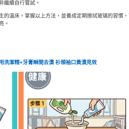
非繼續自行嘗試。
生的溫床。掌握以上方法，並養成定期擦拭玻璃的習慣，
亮。
用洗潔精+牙膏瞬間去漬 衫領袖口黃漬見效