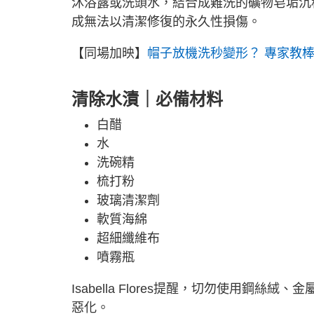
沐浴露或洗頭水，結合成難洗的礦物皂垢沉
成無法以清潔修復的永久性損傷。
【同場加映】
帽子放機洗秒變形？ 專家教棒
清除水漬｜必備材料
白醋
水
洗碗精
梳打粉
玻璃清潔劑
軟質海綿
超細纖維布
噴霧瓶
Isabella Flores提醒，切勿使用
惡化。