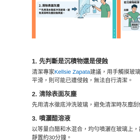
1. 先判斷是沉積物還是侵蝕
清潔專家
Kellsie Zapata
建議，用手觸摸玻
平滑，則可能已遭侵蝕，無法自行清潔。
2. 清除表面灰塵
先用清水徹底沖洗玻璃，避免清潔時灰塵刮
3. 噴灑醋溶液
以等量白醋和水混合，均勻噴灑在玻璃上，
靜置約30分鐘。