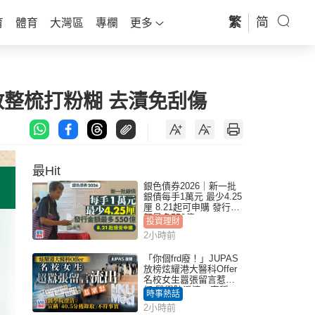
繁
简
育
體育
大灣區
專欄
更多
教整梳打粉糊 去漬免刮傷
最Hit
銀色債券2026｜新一批
銀債每手1萬元 最少4.25
厘 8.21起可申購 發行金
額最多550億
投資理財
2小時前
「你個frd廢！」JUPAS
放榜炫耀港大醫科Offer
名校女生囂張留言惹眾
怒 醫學院澄清：宣稱
時事熱話
「40.5分獲錄取」不符事
2小時前
實｜Juicy叮