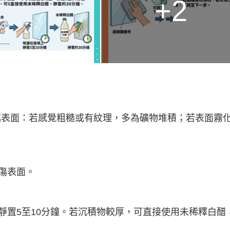
+2
璃表面：若感覺粗糙或有紋理，多為礦物堆積；若表面霧
傷表面。
靜置5至10分鐘。若沉積物較厚，可直接使用未稀釋白醋