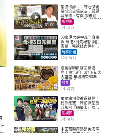
黎彼得離世丨許冠傑親
撰悼念文憶故友：感恩
音樂路上有你 黎彼德曾
直認唔夾合作7年終拆夥
影視圈
01:00
8小時前
33歲港男突中風半身癱
瘓 母拖3日先報警 網民
震驚：執返條命係神蹟
自爆2個惡習｜Juicy叮
時事熱話
12小時前
檀島咖啡餅店回歸港
島！預告新店8月下旬太
古重開 年初結束80年歷
史灣仔總店
飲食
4小時前
眾星痛別黎彼得離世！
乾孫熊寶一周前探望竟
成永別「細龍太」陳思
圻淚憶唉吔男朋友
影視圈
物
6小時前
上
中國預製屋熱銷美澳墨