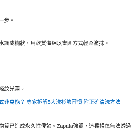
一步。
水調成糊狀，用軟質海綿以畫圓方式輕柔塗抹。
條紋光澤。
式非萬能？ 專家拆解5大洗衫壞習慣 附正確清洗方法
質已造成永久性侵蝕。Zapata強調，這種損傷無法透