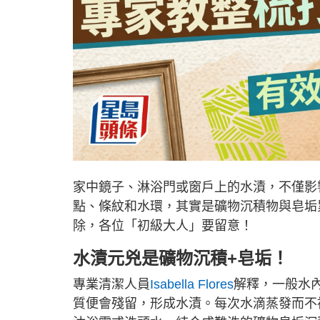
家中鏡子、淋浴門或窗戶上的水漬，不僅影
點、條紋和水環，其實是礦物沉積物與皂垢
除，各位「初級大人」要留意！
水漬元兇是礦物沉積+
皂垢
！
專業清潔人員
Isabella Flores
解釋，一般水
質便會殘留，形成水漬。每次水滴蒸發而不