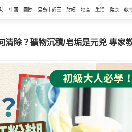
時
中國
國際
星島申訴王
財經
地產
生活
健康
教
清除？礦物沉積/皂垢是元兇 專家