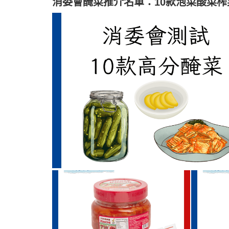
消委會醃菜推介名單：10款泡菜酸菜榨菜