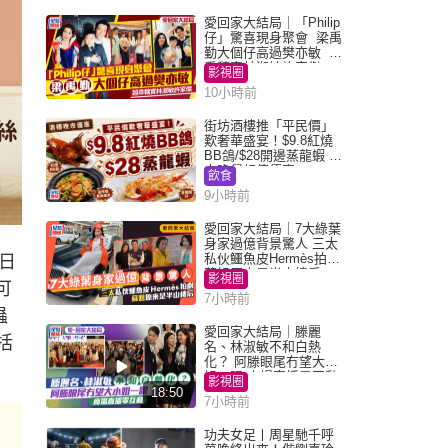
愛回家大結局｜「Philip
仔」驚喜現身聚會 梁禹
勤大個仔高過樊亦敏 超
乖黐實林淑敏許家傑
影視圈
10小時前
街坊酒樓推「平民價」
歎奢華盛宴！$9.8紅燒
BB鴿/$28開邊蒸龍蝦 3
大晚餐超值優惠
飲食
9小時前
愛回家大結局｜7大綠葉
身家過億背景驚人 三太
私伙鱷魚皮Hermès拍劇
日
蘇姐原來是半山樓后
影視圈
可
7小時前
蟲
愛回家大結局｜滕麗
括
名、林淑敏不和白熱
化？ 阿滕眼尾冇望大小
姐一眼 商場直播零互動
影視圈
18:50
7小時前
功夫女足丨周星馳千呼