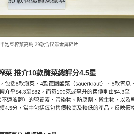
半泡菜榨菜高鈉 29款含昆蟲金屬碎片
菜 推介10款醃菜總評分4.5星
括8款泡菜、4款德國酸菜（sauerkraut）、5款青瓜
乎$4.3至$82，而每100克或毫升的售價則由$4.3至
分（不連液體）的營養素、污染物、防腐劑、微生物，以及
獲4.5分，當中包括每包售價較高及較低的產品，反映價