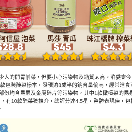
少人的開胃前菜，但要小心污染物及鈉質太高。消委會今
0款包裝醃菜樣本，發現逾8成半的鈉含量偏高，經常進食
部份均含昆蟲及金屬碎片等污染物，其中1款橄欖菜的昆
中，有10款醃菜獲推介，總評分達4.5星，整體表現佳，包
。