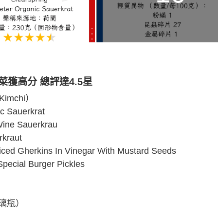
獲高分 總評達4.5星
imchi）
 Sauerkrat
e Sauerkrau
kraut
Gherkins In Vinegar With Mustard Seeds
l Burger Pickles
璃瓶）