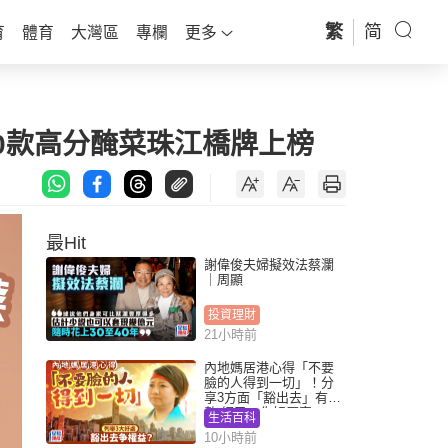
繁
简
育
體育
大灣區
專欄
更多
10款高分醃菜珠江橋牌上榜
最Hit
謝偉俊夫婦擬效法蔡瀾
｜周顯
投資理財
21小時前
內地媽居港心得「不要
臉的人得到一切」！分
享3方面「豁出去」有著
數 網民：你好厲害
生活百科
10小時前