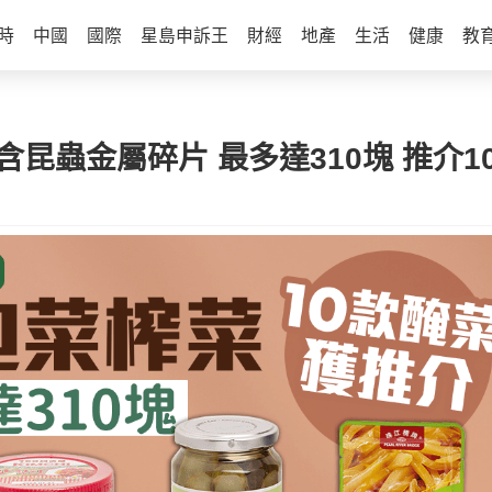
時
中國
國際
星島申訴王
財經
地產
生活
健康
教
含昆蟲金屬碎片 最多達310塊 推介