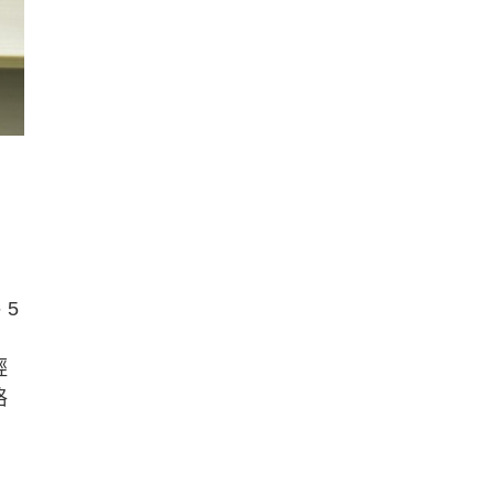
、5
輕
格