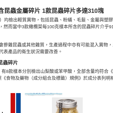
含昆蟲金屬碎片 1款昆蟲碎片多達310塊
款）均檢出輕質異物，包括昆蟲、粉蟎、毛髮、金屬與塑
然而當中3款橄欖菜每100克樣本所含的昆蟲碎片介乎9
會摻雜昆蟲或其他雜質，生產過程中亦有可能混入異物，
代表產品的衛生狀況需要改善。
昆蟲碎片
，有8款樣本分別檢出山梨酸或苯甲酸，全部含量均符合
照《食物及藥物（成分組合及標籤）規例》於成分表列明