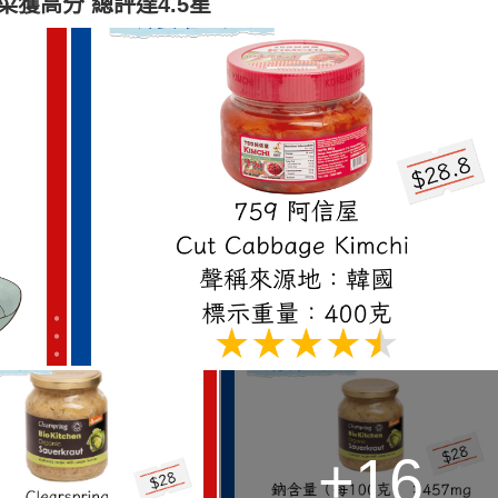
獲高分 總評達4.5星
+16