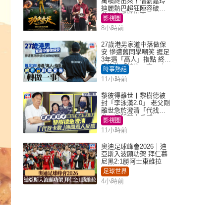
萬喚終出來！偕劉嘉玲
迪麗熱巴超狂陣容破天
荒現身香港謝票
影視圈
8小時前
27歲港男家道中落做保
安 慘遭舊同學嘲笑 捱足
3年遇「高人」指點 終辭
職宣告「轉做一事」｜
時事熱話
Juicy叮
11小時前
黎彼得離世丨黎樹德被
封「李泳漢2.0」 老父剛
離世急於澄清「代找卡
數」傳聞惹人反感
影視圈
11小時前
奧迪足球峰會2026｜迪
亞斯入波顯功架 拜仁慕
尼黑2:1勝阿士東維拉
足球世界
4小時前