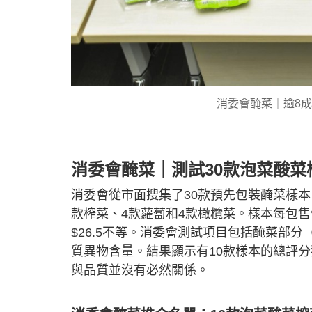
消委會醃菜｜逾8成
消委會醃菜｜測試30款泡菜酸菜榨
消委會從市面搜集了30款預先包裝醃菜樣本，包
款榨菜、4款蘿蔔和4款橄欖菜。樣本每包售價介
$26.5不等。消委會測試項目包括醃菜部
質異物含量。結果顯示有10款樣本的總評分
與品質並沒有必然關係。