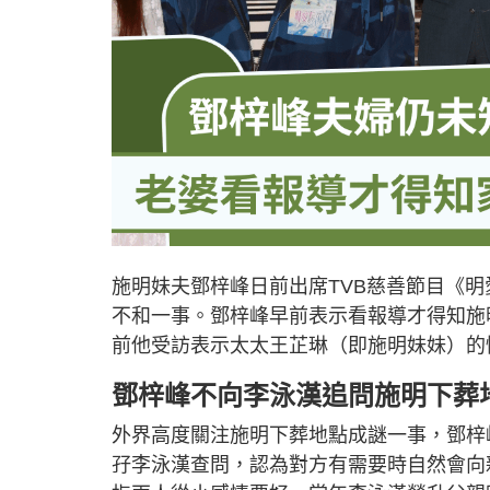
施明妹夫鄧梓峰日前出席TVB慈善節目《
不和一事。鄧梓峰早前表示看報導才得知施
前他受訪表示太太王芷琳（即施明妹妹）的
鄧梓峰不向李泳漢追問施明下葬
外界高度關注施明下葬地點成謎一事，鄧梓
孖李泳漢查問，認為對方有需要時自然會向