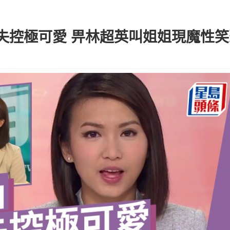
失控極可愛 畀林超英叫姐姐現魔性笑