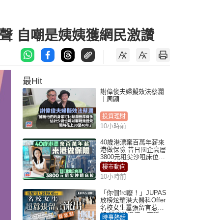
聲 自嘲是姨姨獲網民激讚
最Hit
謝偉俊夫婦擬效法蔡瀾
｜周顯
投資理財
10小時前
40歲港漂棄百萬年薪來
港做保險 昔日國企高層
3800元租尖沙咀床位｜
租盤Million
樓市動向
10小時前
「你個frd廢！」JUPAS
放榜炫耀港大醫科Offer
名校女生囂張留言惹眾
怒 醫學院澄清：宣稱
時事熱話