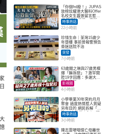
「你個frd廢！」JUPAS
放榜炫耀港大醫科Offer
名校女生囂張留言惹眾
怒 醫學院澄清：宣稱
時事熱話
「40.5分獲錄取」不符事
22小時前
實｜Juicy叮
珍惜生命｜荃灣15歲少
年墮樓 事前曾報警預告
昏迷送院不治
突發
7小時前
63歲關之琳與27歲男模
爆「嫲孫戀」？激罕開
腔19字回應：多謝大家
家
掛念近況
影視圈
日
4小時前
小學畢業30年突約月月
聚會 過度熱情惹人質疑
另有目的 網民拆解「扮
熟」4大動機｜Juicy叮
時事熱話
大
3小時前
憶
陳志雲哽咽憶亡母離世