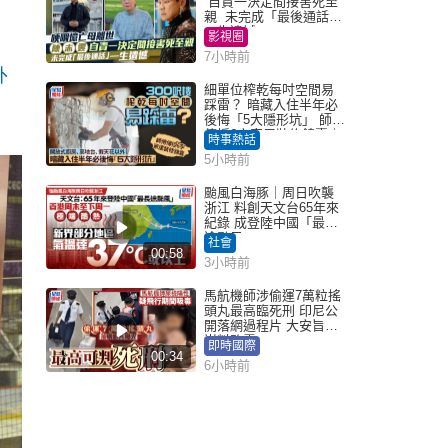
自責一決定間接害死至
親 未完成「最後通話」
一生遺憾
影視圈
7小時前
外
細單位榨乾每吋空間易
踩雷？ 暗藏入住半年必
後悔「5大隱形坑」 師傅
傳授6字家居裝修錦囊｜
時事熱話
Juicy叮
5小時前
颱風白海豚｜周日吹襲
浙江 料創天文台65年來
紀錄 成登陸中國「最長
途颱風」
社會
00:58
3小時前
馬航機師涉偷運7萬粒搖
頭丸最高臨死刑 印尼公
開落網過程片 大安旨意
豈料敗露
即時國際
00:34
6小時前