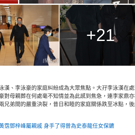
+21
泳漢、李泳豪的家庭糾紛成為大眾焦點。大孖李泳漢在處
豪對母親葬在何處毫不知情並為此感到焦急，連李家鼎亦
兩兄弟間的嚴重決裂，昔日和睦的家庭關係跌至冰點，後
黃霑鄧梓峰屬親戚 身手了得曾為史泰龍任女保鑣