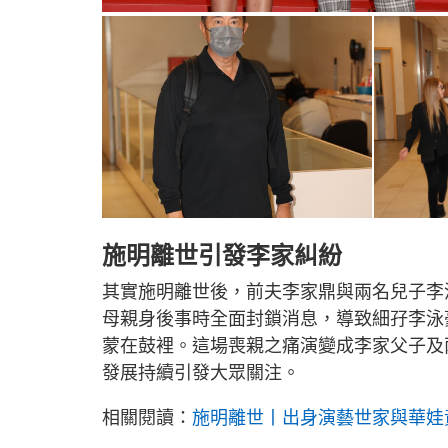
施明離世引發李家糾紛
其實施明離世後，前夫李家鼎與兩名兒子李
母親身後事時全面封鎖消息，導致細孖李泳
蒙在鼓裡。這場喪親之痛演變成李家父子及
發展持續引發大眾關注。
相關閱讀：
施明離世丨出身演藝世家與華娃