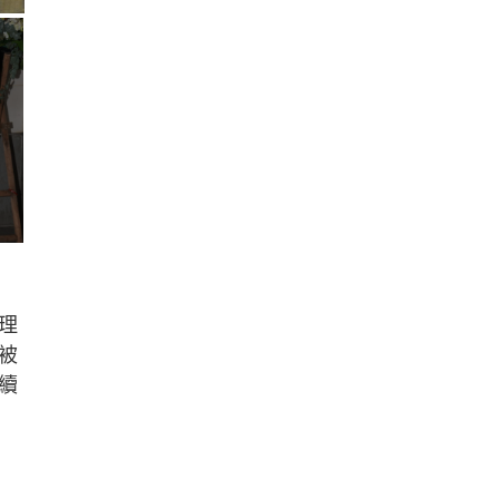
理
被
續