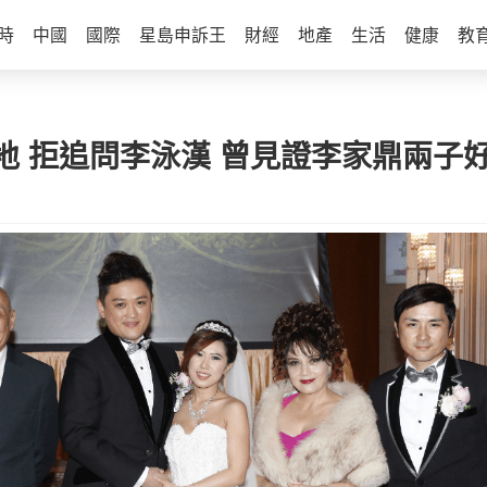
時
中國
國際
星島申訴王
財經
地產
生活
健康
教
 拒追問李泳漢 曾見證李家鼎兩子