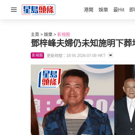
港聞
娛樂
最Hit
即
主頁
娛樂
影視圈
鄧梓峰夫婦仍未知施明下葬地
更新時間：18:56 2026-07-09 HKT
影視圈