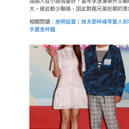
指兩人從小感情要好，當年李泳漢榮升父親
大，彼此較少聯絡，因此對兩兄弟近期的恩
相關閱讀：
施明設靈丨妹夫鄧梓峰等藝人到
手震食杯麵