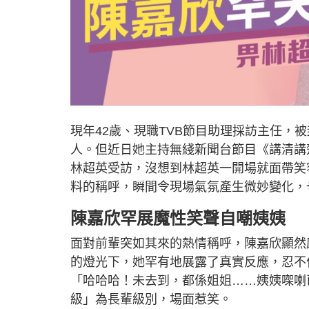
現年42歲、現職TVB節目助理採訪主任，
人。但近日她主持無綫新聞台節目《講清講
林超英受訪，沒想到林超英一開場就面帶笑
料的稱呼，瞬間令現場氣氛產生微妙變化，
陳嘉欣罕展魔性笑聲自嘲姨姨
面對前輩突如其來的熱情稱呼，陳嘉欣顯然
的燈光下，她罕有地展露了真實反應，忍不
「哈哈哈！未去到，都係姐姐……姨姨㗎喇
級」為長輩級別，場面惹笑。