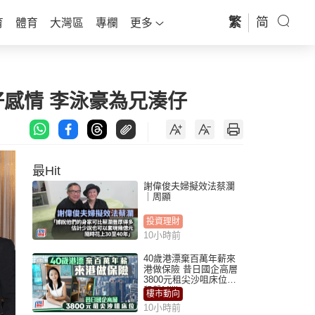
繁
简
育
體育
大灣區
專欄
更多
好感情 李泳豪為兄湊仔
最Hit
謝偉俊夫婦擬效法蔡瀾
｜周顯
投資理財
10小時前
40歲港漂棄百萬年薪來
港做保險 昔日國企高層
3800元租尖沙咀床位｜
租盤Million
樓市動向
10小時前