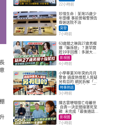
「40.5分獲錄取」不符事
22小時前
實｜Juicy叮
珍惜生命｜荃灣15歲少
年墮樓 事前曾報警預告
昏迷送院不治
突發
7小時前
63歲關之琳與27歲男模
爆「嫲孫戀」？激罕開
腔19字回應：多謝大家
掛念近況
影視圈
長
4小時前
意
小學畢業30年突約月月
聚會 過度熱情惹人質疑
另有目的 網民拆解「扮
熟」4大動機｜Juicy叮
時事熱話
3小時前
棚
陳志雲哽咽憶亡母離世
自責一決定間接害死至
親 未完成「最後通話」
一生遺憾
升
影視圈
7小時前