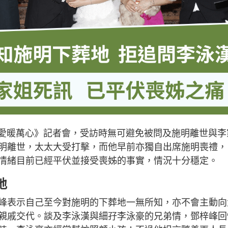
明愛暖萬心》記者會，受訪時無可避免被問及施明離世與李
明離世，太太大受打擊，而他早前亦獨自出席施明喪禮，
情緒目前已經平伏並接受喪姊的事實，情況十分穩定。
地
峰表示自己至今對施明的下葬地一無所知，亦不會主動向
親戚交代。談及李泳漢與細孖李泳豪的兄弟情，鄧梓峰回