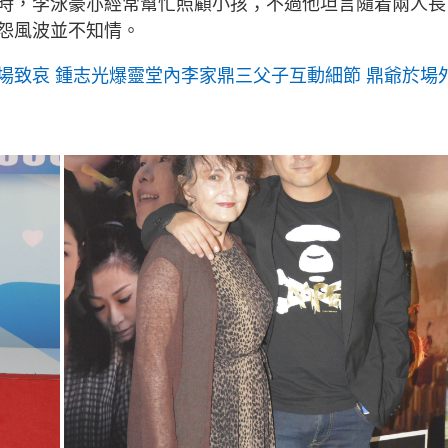
時，李泳豪亦經常幫忙照顧小孩；不過他坦言隨着兩人長
怨風波並不知情。
場致哀 鍾志光爆靈堂內李家鼎三父子互動細節 鼎爺於場