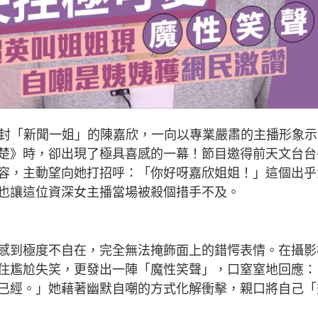
被封「新聞一姐」的陳嘉欣，一向以專業嚴肅的主播形象示
楚》時，卻出現了極具喜感的一幕！節目邀得前天文台台
容，主動望向她打招呼：「你好呀嘉欣姐姐！」這個出乎
也讓這位資深女主播當場被殺個措手不及。
感到極度不自在，完全無法掩飾面上的錯愕表情。在攝影
住尷尬失笑，更發出一陣「魔性笑聲」，口窒窒地回應：
已經。」她藉著幽默自嘲的方式化解衝擊，親口將自己「