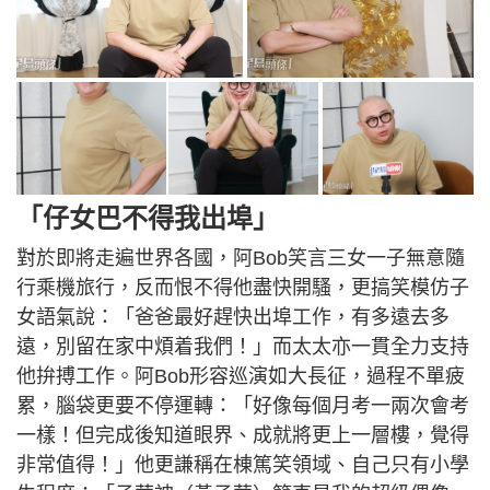
「仔女巴不得我出埠」
對於即將走遍世界各國，阿Bob笑言三女一子無意隨
行乘機旅行，反而恨不得他盡快開騷，更搞笑模仿子
女語氣說：「爸爸最好趕快出埠工作，有多遠去多
遠，別留在家中煩着我們！」而太太亦一貫全力支持
他拚搏工作。阿Bob形容巡演如大長征，過程不單疲
累，腦袋更要不停運轉：「好像每個月考一兩次會考
一樣！但完成後知道眼界、成就將更上一層樓，覺得
非常值得！」他更謙稱在棟篤笑領域、自己只有小學