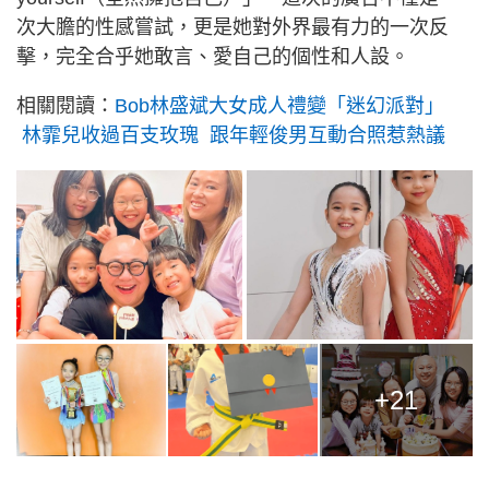
次大膽的性感嘗試，更是她對外界最有力的一次反
擊，完全合乎她敢言、愛自己的個性和人設。
相關閱讀：
Bob林盛斌大女成人禮變「迷幻派對」
林霏兒收過百支玫瑰 跟年輕俊男互動合照惹熱議
+21