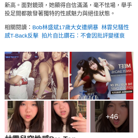
新高。面對鏡頭，她顯得自信滿滿，毫不怯場，舉手
投足間都散發著獨特的性感魅力與絕佳狀態。
相關閱讀：
Bob林盛斌17歲大女遭網暴 林霏兒騷性
感T-Back反擊 拍片自比鑽石：不會因批評變樣衰
+46