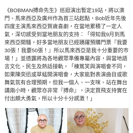
《BOBMAN搏命先生》巡迴演出暫定19站，將以澳
門、馬來西亞及廣州作為首三站起點，Bob近年先後
四度主演馬來西亞賀歲喜劇，在當地累積了一定人
氣，深切感受到當地朋友的支持：「得知我9月到馬
來西亞開騷，好多當地朋友已經踴躍預購門票『我要
30張！我要50張！』所以馬來西亞是我十分重要的市
場！」並透露將為各地觀眾準備專屬內容，與當地語
言文化、民生及熱話接軌，「棟篤笑與演唱會不同，
如果陳奕迅或草蜢開演唱會，大家能對表演曲目或歌
舞氣氛有合理預期。但我一個人、一支咪、站在舞台
講兩小時，觀眾亦非常『搏命』，決定買飛支持實在
付出頗大勇氣，所以十分十分感激！」