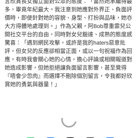
言欣賞長女獨立面對公眾的態度：「當然她承繼得最
多，畢竟年紀最大。我注意到她應對外界正、負面評
價時，即使針對她的容貌、身型、打扮與品味，她亦
大方得體地處理到。」作為父親，阿Bob尊重霏兒公
開社交平台的自由，同時對女兒豁達、成熟的態度感
驚喜：「遇到網民攻擊，或許是我的haters惡意批
評，但女兒的反應卻相當正面，或以一句祝福作為回
應。有時我會關心她的心情，擔心評論或相關報道對
她造成影響，但她拒絕讓負面留言影響，甚至覺得
『唔會少忽肉』而選擇不刪除個別留言，令我都好欣
賞她的勇氣與器量！」