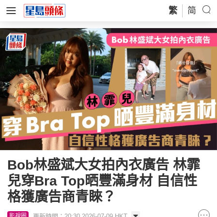
繁
简
Bob林盛斌大女拍內衣廣告 林霏
兒穿Bra Top晒豐滿身材 自信性
格獲廣告商青睞？
更新時間：20:30 2026-07-09 HKT
影視圈