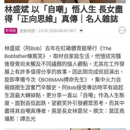
Unmute
4.92%
林盛斌 以「自嘲」悟人生 長女盡
得「正向思維」真傳｜名人雜誌
更新時間：13:45 2026-08-03 HKT
影視圈
林盛斌（阿Bob）去年在紅磡體育館舉行《The
Bobfather棟篤笑》，取材自家庭生活，他憶述完騷
後發覺尚未觸及不同議題的個人觀點，尤其在工作發
展上有許多值得分享的故事，因此剛完成巡迴演出、
旋即準備今次《BOBMAN搏命先生》，集中火力自
揭娛圈生涯奮鬥辛酸史。阿Bob接受專訪時罕有談起
生涯最大轉捩點，更分享一直以「自嘲」作為人生態
度、面對高低起跌，望歡笑外引發觀眾思考，而其中
盡得其自嘲真傳者，竟是長女林霏兒。撰文：莫匡堯
攝影：譚志光