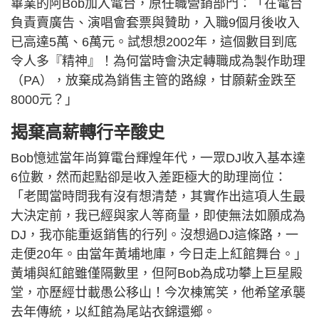
畢業的阿Bob加入電台，原任職營銷部門：「在電台
負責賣廣告、演唱會套票與贊助，入職9個月後收入
已高達5萬、6萬元。試想想2002年，這個數目到底
令人多『精神』！為何當時會決定轉職成為製作助理
（PA），放棄成為銷售主管的路線，甘願薪金跌至
8000元？」
揭棄高薪轉行辛酸史
Bob憶述當年尚算電台輝煌年代，一眾DJ收入基本達
6位數，然而起點卻是收入差距極大的助理崗位：
「老闆當時問我有沒有想清楚，其實作出這項人生最
大決定前，我已經與家人等商量，即使無法如願成為
DJ，我亦能重返銷售的行列。沒想過DJ這條路，一
走便20年。由當年黃埔地庫，今日走上紅館舞台。」
黃埔與紅館雖僅隔數里，但阿Bob為成功攀上巨星殿
堂，亦歷經廿載愚公移山！今次棟篤笑，他希望承襲
去年傳統，以紅館為尾站衣錦還鄉。