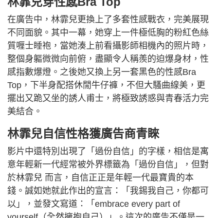
林霏兒穿性感Bra Top
在廣告中，林霏兒更換上了多套性感戰衣，完美展現
不同面貌。其中一幕，她穿上一件極低胸的粉紅色絲
質喱士睡袍，當她湊上前看攝影師相機內的照片時，
整個身軀微微向前俯，盡顯令人稱羨的迫爆身材，性
感指數爆燈。之後她又換上另一套黑色的性感Bra
Top，下半身配搭休閒牛仔褲，不但大騷曲線美，更
擺出又跪又坐的誘人甫士，將極致誘惑與青春活力完
美結合。
林霏兒自信性格獲廣告商青睞
影片中還特別出現了「過份自信」的字樣，相信是寓
意年輕新一代經常被外界標籤為「過份自信」，但對
於林霏兒 而言，自信正正是年輕一代最寶貴的本
錢。誠如她就此作出的宣言：「我錫我自己，你都可
以」，並發文寫道：「embrace every part of
yourself（全然擁抱自己）」。這次的廣告不僅是一