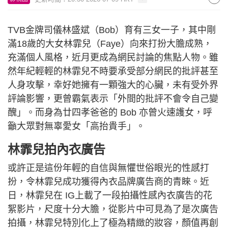
TVB金牌司儀林盛斌（Bob）育有三女一子，其中剛
滿18歲的大女林霏兒（Faye）向來打扮大膽成熟，
充滿個人風格，近月更成為網民討論的焦點人物。雖
然年紀輕輕的林霏兒不時要承受部分網民的批評甚至
人身攻擊，幸好她擁有一顆強大的心臟，未有受外界
評論影響，更曾霸氣表示「外間的批評不會令自己變
醜」。而身為廿四孝爸爸的 Bob 亦曾火速護女，呼
籲大眾對無辜愛女「高抬貴手」。
林霏兒拍內衣廣告
或許正是這份年輕的自信與無懼世俗眼光的性感打
扮，令林霏兒成功獲得內衣品牌廣告商的青睞。近
日，林霏兒在 IG上載了一段拍攝性感內衣廣告的花
絮影片，尺度十分大膽，從影片中可見為了是次廣告
拍攝，林霏兒特別化上了極為精緻的妝容，顏值再創