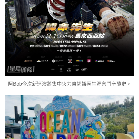
阿Bob今次新巡演將集中火力自揭娛圈生涯奮鬥辛酸史。