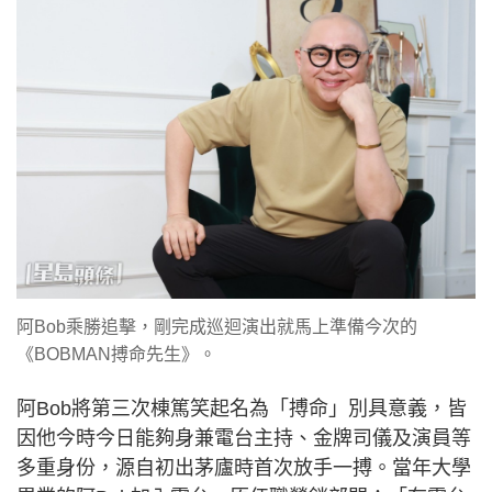
阿Bob乘勝追擊，剛完成巡迴演出就馬上準備今次的
《BOBMAN搏命先生》。
阿Bob將第三次棟篤笑起名為「搏命」別具意義，皆
因他今時今日能夠身兼電台主持、金牌司儀及演員等
多重身份，源自初出茅廬時首次放手一搏。當年大學