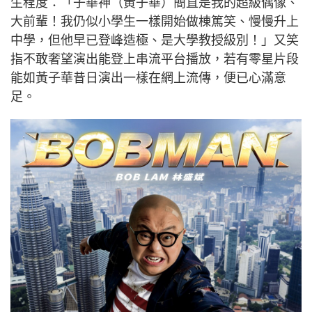
生程度：「子華神（黃子華）簡直是我的超級偶像、
大前輩！我仍似小學生一樣開始做棟篤笑、慢慢升上
中學，但他早已登峰造極、是大學教授級別！」又笑
指不敢奢望演出能登上串流平台播放，若有零星片段
能如黃子華昔日演出一樣在網上流傳，便已心滿意
足。