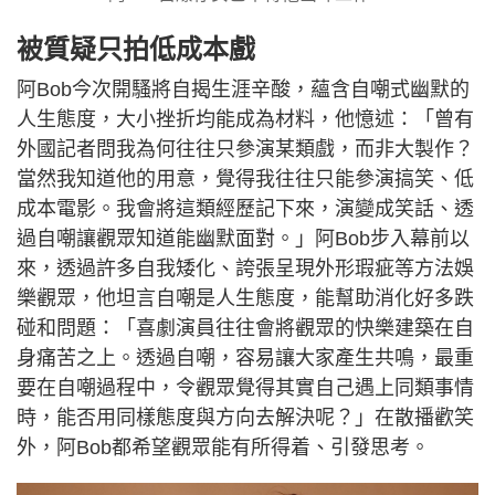
被質疑只拍低成本戲
阿Bob今次開騷將自揭生涯辛酸，蘊含自嘲式幽默的
人生態度，大小挫折均能成為材料，他憶述：「曾有
外國記者問我為何往往只參演某類戲，而非大製作？
當然我知道他的用意，覺得我往往只能參演搞笑、低
成本電影。我會將這類經歷記下來，演變成笑話、透
過自嘲讓觀眾知道能幽默面對。」阿Bob步入幕前以
來，透過許多自我矮化、誇張呈現外形瑕疵等方法娛
樂觀眾，他坦言自嘲是人生態度，能幫助消化好多跌
碰和問題：「喜劇演員往往會將觀眾的快樂建築在自
身痛苦之上。透過自嘲，容易讓大家產生共鳴，最重
要在自嘲過程中，令觀眾覺得其實自己遇上同類事情
時，能否用同樣態度與方向去解決呢？」在散播歡笑
外，阿Bob都希望觀眾能有所得着、引發思考。