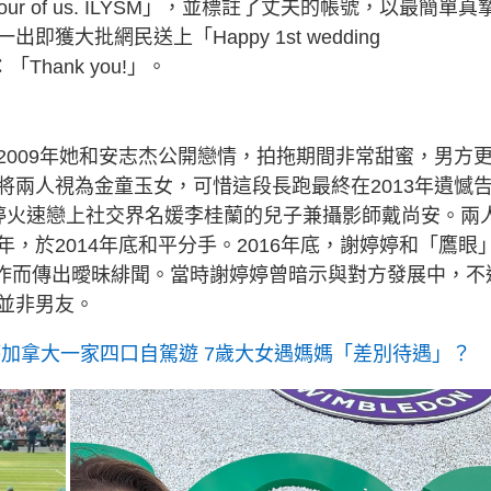
 four of us. ILYSM」，並標註了丈夫的帳號，以最簡單真
大批網民送上「Happy 1st wedding
「Thank you!」。
2009年她和安志杰公開戀情，拍拖期間非常甜蜜，男方
將兩人視為金童玉女，可惜這段長跑最終在2013年遺憾
婷火速戀上社交界名媛李桂蘭的兒子兼攝影師戴尚安。兩
，於2014年底和平分手。2016年底，謝婷婷和「鷹眼
在香港合作而傳出曖昧緋聞。當時謝婷婷曾暗示與對方發展中，不
並非男友。
婷加拿大一家四口自駕遊 7歲大女遇媽媽「差別待遇」？