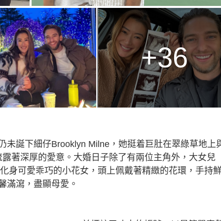
+36
下細仔Brooklyn Milne，她挺着巨肚在翠綠草地上
間流露著深厚的愛意。大婚日子除了有兩位主角外，大女兒
a當日化身可愛乖巧的小花女，頭上佩戴著精緻的花環，手持
馨滿瀉，盡顯母愛。