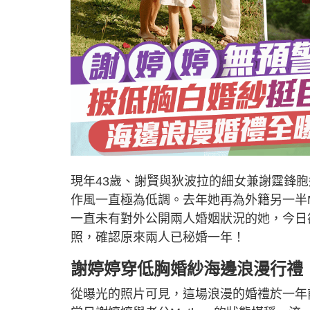
現年43歲、謝賢與狄波拉的細女兼謝霆鋒胞
作風一直極為低調。去年她再為外籍另一半Math
一直未有對外公開兩人婚姻狀況的她，今日
照，確認原來兩人已秘婚一年！
謝婷婷穿低胸婚紗海邊浪漫行禮
從曝光的照片可見，這場浪漫的婚禮於一年前