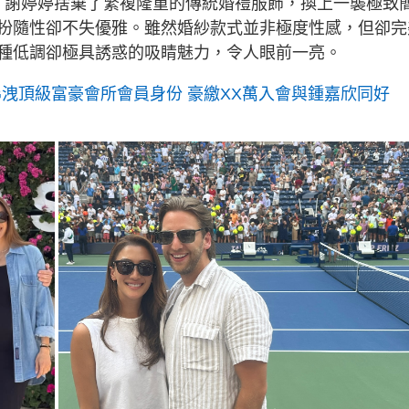
流，謝婷婷捨棄了繁複隆重的傳統婚禮服飾，換上一襲極致
扮隨性卻不失優雅。雖然婚紗款式並非極度性感，但卻完
種低調卻極具誘惑的吸睛魅力，令人眼前一亮。
G洩頂級富豪會所會員身份 豪繳XX萬入會與鍾嘉欣同好