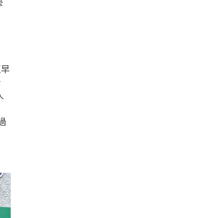
摯
更早
告
人
」
過