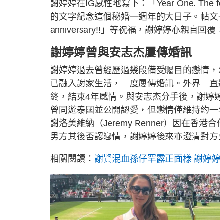
謝婷婷在IG感性地寫下：「Year One. The
的文字紀念這個秘婚一週年的大日子。帖文一出即獲
anniversary!!」等祝福，謝婷婷亦親自回覆：
謝婷婷曾與安志杰屢傳婚訊
謝婷婷過去曾經歷過幾段備受矚目的戀情，
已融入謝家生活，一度屢傳婚訊。外界一直
終，結束4年感情。與安志杰分手後，謝婷
曾同遊泰國並公開認愛，但戀情僅維持約一年
謝洛美維納（Jeremy Renner）因
男方其後否認戀情，謝婷婷後來亦澄清對方
相關閱讀：
謝賢混血孫仔罕露正面樣 謝婷