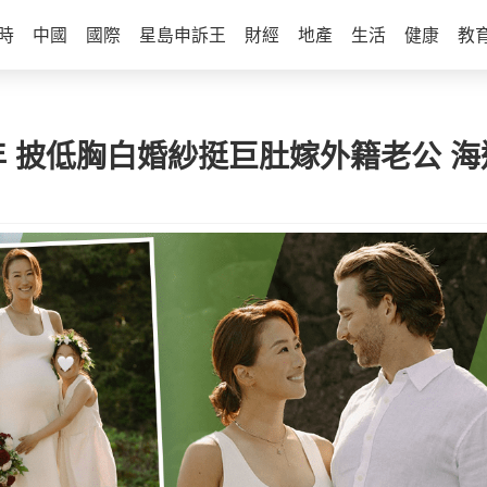
時
中國
國際
星島申訴王
財經
地產
生活
健康
教
年 披低胸白婚紗挺巨肚嫁外籍老公 