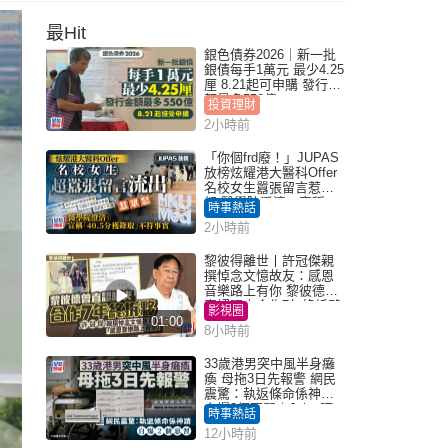
最Hit
銀色債券2026｜新一批
銀債每手1萬元 最少4.25
厘 8.21起可申購 發行金
額最多550億
投資理財
2小時前
「你個frd廢！」JUPAS
放榜炫耀港大醫科Offer
名校女生囂張留言惹眾
怒 醫學院澄清：宣稱
時事熱話
「40.5分獲錄取」不符事
2小時前
實｜Juicy叮
黎彼得離世丨許冠傑親
撰悼念文憶故友：感恩
音樂路上有你 黎彼德曾
直認唔夾合作7年終拆夥
影視圈
01:00
8小時前
33歲港男突中風半身癱
瘓 母拖3日先報警 網民
震驚：執返條命係神蹟
自爆2個惡習｜Juicy叮
時事熱話
12小時前