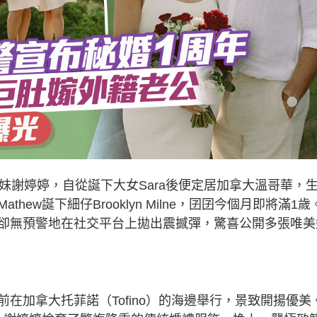
妹謝婷婷，自從誕下大女Sara後便定居加拿大溫哥華，
ew誕下細仔Brooklyn Milne，囝囝今個月即將滿1歲
卻無預警地在社交平台上拋出震撼彈，驚喜公開多張唯美
在加拿大托菲諾（Tofino）的海邊舉行，景致開揚優美