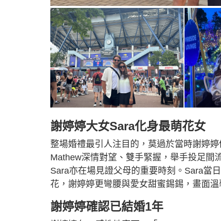
謝婷婷大女Sara化身最萌花女
整場婚禮最引人注目的，莫過於當時謝婷婷仍未誕
Mathew深情對望、雙手緊握，舉手投足
Sara亦在場見證父母的重要時刻。Sar
花，謝婷婷更彎腰與愛女甜蜜錫錫，畫面溫
謝婷婷確認已結婚1年