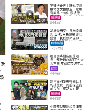
黎彼得離世丨許冠傑親
撰悼念文憶故友：感恩
音樂路上有你 黎彼德曾
直認唔夾合作7年終拆夥
影視圈
01:00
8小時前
33歲港男突中風半身癱
瘓 母拖3日先報警 網民
震驚：執返條命係神蹟
自爆2個惡習｜Juicy叮
時事熱話
12小時前
檀島咖啡餅店回歸港
島！預告新店8月下旬太
古重開 年初結束80年歷
生活
史灣仔總店
飲食
。
4小時前
婚
眾星痛別黎彼得離世！
乾孫熊寶一周前探望竟
成永別「細龍太」陳思
圻淚憶唉吔男朋友
影視圈
6小時前
。
中國預製屋熱銷美澳墨