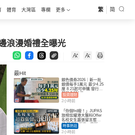
繁
简
育
體育
大灣區
專欄
更多
海邊浪漫婚禮全曝光
最Hit
銀色債券2026｜新一批
銀債每手1萬元 最少4.25
厘 8.21起可申購 發行金
額最多550億
投資理財
2小時前
「你個frd廢！」JUPAS
放榜炫耀港大醫科Offer
名校女生囂張留言惹眾
怒 醫學院澄清：宣稱
時事熱話
「40.5分獲錄取」不符事
2小時前
實｜Juicy叮