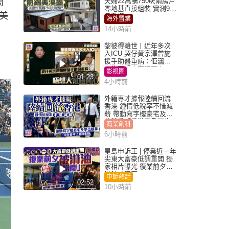
簡
夫婦22萬購750呎兩房戶
零地基直接組裝 實測9個
美
月激讚
海外置業
14小時前
黎彼得離世丨近年多次
入ICU 契仔黃宗澤曾施
援手助醫重病：佢瀟灑
一生唔想大家唔開心
影視圈
01:23
4小時前
外籍專才據報陸續回流
香港 鍾情低稅率不惜減
薪 帶動寫字樓豪宅及學
位競爭「香港已重現生
商業創科
機」
6小時前
星島申訴王 | 停業近一年
尖東大富豪低調重開 獨
家相片曝光 復業前夕被
淋油「贈慶」
申訴熱話
02:52
10小時前