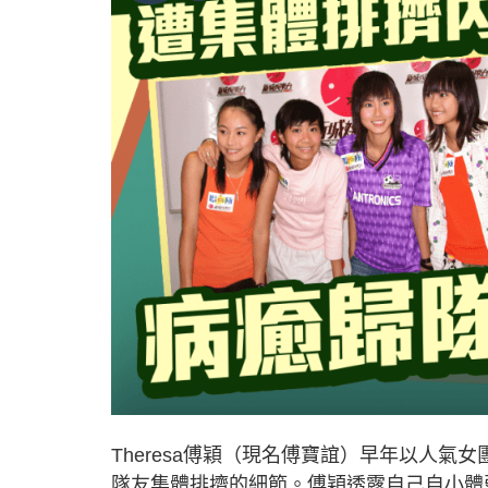
Theresa傅穎（現名傅寶誼）早年以人氣女
隊友集體排擠的細節。傅穎透露自己自小體