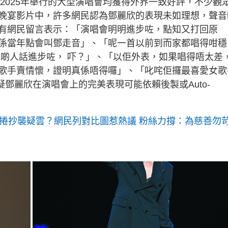
及2025年舉行的大型演唱會均獲得外界一致好評，不少觀
晚宴影片中，許多網民認為鄧麗欣的表現未如理想，聲音
有網民留言表示：「演唱會明明進步咗，點知又打回原
係當年點會叫鄧走音」、「呢一首以前到而家都唱得咁穩
前啲人話進步咗， 吓？」、「以佢外表，如果唱得唔太差
歌手賣情懷，證明真係唔得囉」、「叱咤佢攞最喜愛女歌
鄧麗欣在演唱會上的完美表現可能依賴後製或Auto-
畫展捲抄襲疑雲？網民列對比圖惹熱議 粉絲力撐：為慈善勿