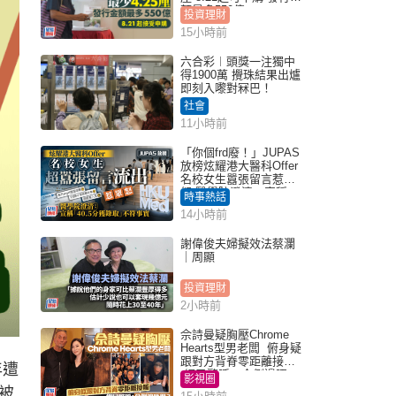
額最多550億
投資理財
15小時前
六合彩︱頭獎一注獨中
得1900萬 攪珠結果出爐
即刻入嚟對冧巴！
社會
11小時前
「你個frd廢！」JUPAS
放榜炫耀港大醫科Offer
名校女生囂張留言惹眾
怒 醫學院澄清：宣稱
時事熱話
「40.5分獲錄取」不符事
14小時前
實｜Juicy叮
謝偉俊夫婦擬效法蔡瀾
｜周顯
投資理財
2小時前
佘詩曼疑胸壓Chrome
Hearts型男老闆 俯身疑
跟對方背脊零距離接觸
年遭
網民驚呼：企側邊唔
影視圈
得？
被