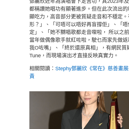
鄧麗欣近年為演唱會下足苦功，其2023年
都稱讚她唱功有顯著進步。但在此次流出的
顯吃力，高音部分更被質疑走音和不穩定。
形？」、「可唔可以唔好再盲撐佢」、「唔
定」、「她不嬲唱歌都走音㗎啦， 所以之
當年做偶像歌手就紅咗啦，駛乜而家先做返
我O咗嘴」、「終於還原真相」，有網民質疑
Tune，而現場演出才直接反映真實力。
相關閱讀：
Stephy鄧麗欣《常在》慈善
責