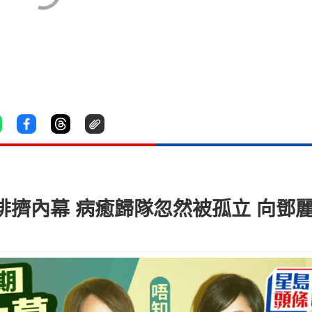
集體排擠內幕 病癒歸隊忽然被孤立 向