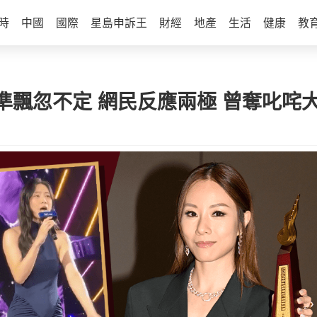
時
中國
國際
星島申訴王
財經
地產
生活
健康
教
飄忽不定 網民反應兩極 曾奪叱咤