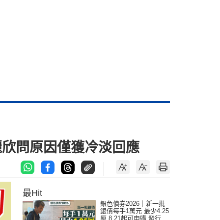
鄧麗欣問原因僅獲冷淡回應
最Hit
銀色債券2026｜新一批
銀債每手1萬元 最少4.25
厘 8.21起可申購 發行金