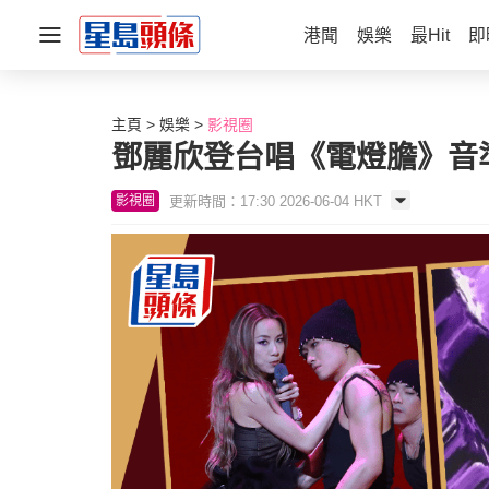
港聞
娛樂
最Hit
即
主頁
娛樂
影視圈
鄧麗欣登台唱《電燈膽》音準
更新時間：17:30 2026-06-04 HKT
影視圈