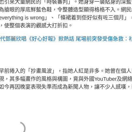
也引來大量網民的「時裝審判」。她身穿一襲貼身的深藍
為搶眼的厚底鮮藍色鞋，令整體造型顯得格格不入。網民
ything is wrong」、「條裙着到佢好似有咗三個月」
，使整個表演的觀感大打折扣。
身代鄧麗欣唱《好心好報》掀熱話 尾場前突發受傷急救：
早前捲入的「抄畫風波」，指她人紅是非多。她曾在個人
，其多幅畫作的風格與構圖，竟與外國YouTuber及網
如今再因晚宴表現失準而成為新聞人物，讓不少人感嘆，