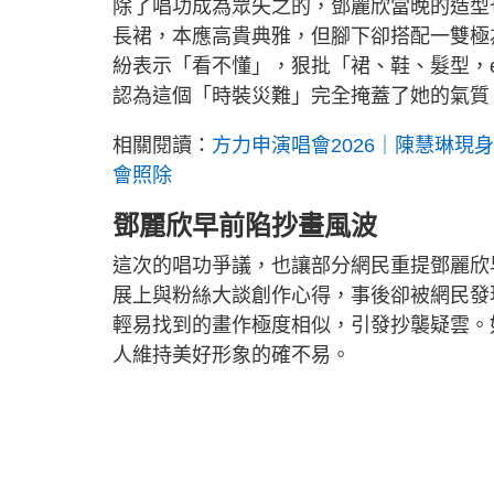
除了唱功成為眾矢之的，鄧麗欣當晚的造型
長裙，本應高貴典雅，但腳下卻搭配一雙極
紛表示「看不懂」，狠批「裙、鞋、髮型，ever
認為這個「時裝災難」完全掩蓋了她的氣質
相關閱讀：
方力申演唱會2026｜陳慧琳現
會照除
鄧麗欣早前陷抄畫風波
這次的唱功爭議，也讓部分網民重提鄧麗欣
展上與粉絲大談創作心得，事後卻被網民發現
輕易找到的畫作極度相似，引發抄襲疑雲。
人維持美好形象的確不易。