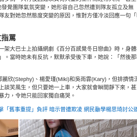
她發覺團隊氣氛突變，她形容自己忽然遭到隊友孤立及無
隊友對她忽然態度突變的原因，惟對方僅冷淡回應一句「
友指罵
一架大巴士上拍攝網劇《百分百感覺冬日戀曲》時，身體
」。當時她未有反抗，默默承受後下車，她說：「然後那
(Stephy)、楊愛瑾(Miki)和吳雨霏(Kary)，但排擠情
上談笑風生，但只要她一上車，大家就會瞬間靜下來，甚
暴力，令她只能回家獨自痛哭。
 反擊「舊事重提」負評 暗示曾遭欺凌 網民籲學楊思琦討公