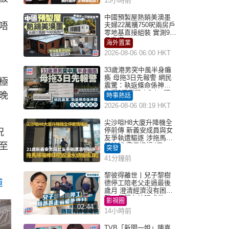
15小時前
中國預製屋熱銷美澳墨
唔
夫婦22萬購750呎兩房戶
零地基直接組裝 實測9個
月激讚
海外置業
2026-08-06 06:00 HKT
33歲港男突中風半身癱
瘓 母拖3日先報警 網民
極
震驚：執返條命係神蹟
自爆2個惡習｜Juicy叮
晚
時事熱話
2026-08-06 08:19 HKT
尖沙咀H8大廈升降機全
停前傳 新義安成員與女
況
友爭執遭驅逐 涉拖馬刑
至
毀被捕 警另通緝4男
突發
41分鐘前
黎彼得離世丨兒子黎樹
道
德停工陪老父走過最後
歲月 澄清經濟沒有困
難：傳聞有誇張成份
影視圈
02:44
14小時前
TVB「新聞一姐」陳嘉