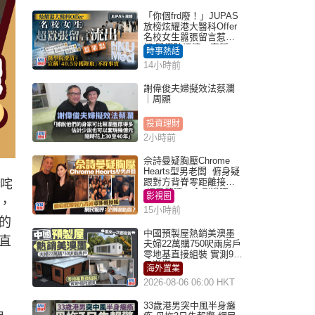
「你個frd廢！」JUPAS
放榜炫耀港大醫科Offer
名校女生囂張留言惹眾
怒 醫學院澄清：宣稱
時事熱話
「40.5分獲錄取」不符事
14小時前
實｜Juicy叮
謝偉俊夫婦擬效法蔡瀾
｜周顯
投資理財
2小時前
佘詩曼疑胸壓Chrome
Hearts型男老闆 俯身疑
跟對方背脊零距離接觸
叱咤
網民驚呼：企側邊唔
影視圈
，
得？
15小時前
的
中國預製屋熱銷美澳墨
直
夫婦22萬購750呎兩房戶
零地基直接組裝 實測9個
月激讚
海外置業
2026-08-06 06:00 HKT
33歲港男突中風半身癱