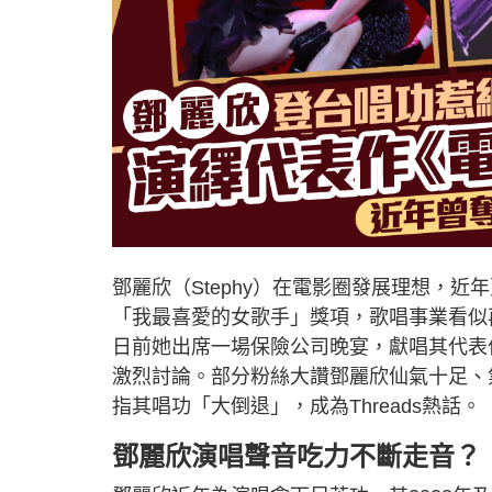
鄧麗欣（Stephy）在電影圈發展理想，
「我最喜愛的女歌手」獎項，歌唱事業看似
日前她出席一場保險公司晚宴，獻唱其代表
激烈討論。部分粉絲大讚鄧麗欣仙氣十足、
指其唱功「大倒退」，成為Threads熱話。
鄧麗欣演唱聲音吃力不斷走音？