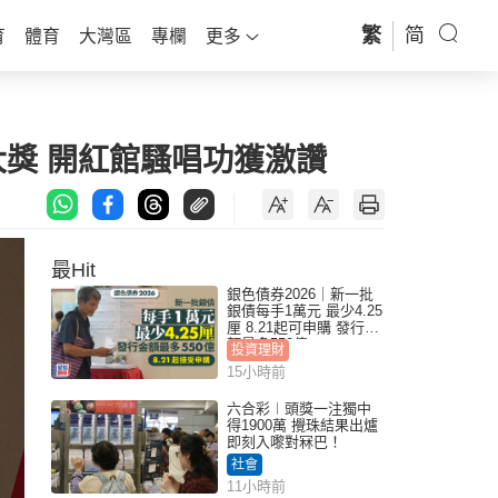
繁
简
育
體育
大灣區
專欄
更多
大獎 開紅館騷唱功獲激讚
最Hit
銀色債券2026｜新一批
銀債每手1萬元 最少4.25
厘 8.21起可申購 發行金
額最多550億
投資理財
15小時前
六合彩︱頭獎一注獨中
得1900萬 攪珠結果出爐
即刻入嚟對冧巴！
社會
11小時前