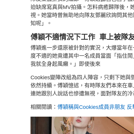
迫缺席寫真與MV拍攝。怎料病癒歸隊後，
視。她當時曾無助地向隊友鄧麗欣詢問其他
知呢」。
傅穎不適情況下工作 車上被隊
傅穎進一步還原被針對的實況，大爆當年在
度不適的她竟遭其中一名成員當面「指住鬧
我就全身起風癩。」即使後來
Cookies變陣改組為四人陣容，只剩下她與鄧麗欣
依然持續。傅穎憶述，有時隊友們本來在車
連她跟別人說話也慘遭無視，面對隊友的冷
相關閱讀：
傅穎稱與Cookies成員非朋友