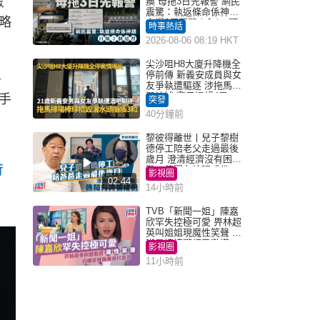
眾
瘓 母拖3日先報警 網民
震驚：執返條命係神蹟
略
自爆2個惡習｜Juicy叮
時事熱話
2026-08-06 08:19 HKT
尖沙咀H8大廈升降機全
停前傳 新義安成員與女
，
友爭執遭驅逐 涉拖馬刑
毀被捕 警另通緝4男
手
突發
40分鐘前
黎彼得離世丨兒子黎樹
德停工陪老父走過最後
歲月 澄清經濟沒有困
苛
難：傳聞有誇張成份
影視圈
02:44
14小時前
TVB「新聞一姐」陳嘉
欣罕失控極可愛 畀林超
英叫姐姐現魔性笑聲 自
嘲是姨姨獲網民激讚
影視圈
11小時前