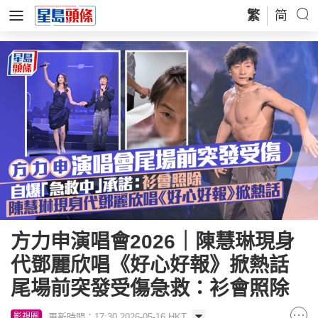
繁
简
方力申演唱會2026｜陳慧琳現身
代鄧麗欣唱《好心好報》掀熱話
尾場前突發受傷急救：衫會照除
更新時間：17:30 2026-05-16 HKT
影視圈