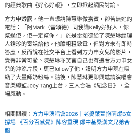
的經典歌曲《好心好報》，立即掀起網民討論。
方力申透露，他一直想請陳慧琳做嘉賓，卻苦無她的
電話：「阿Mark（雷頌德）同我講Kelly好好人，你
幫過佢，佢一定幫你。」於是雷頌德給了陳慧琳經理
人鍾珍的電話給他。他膽粗粗致電，但對方未有即時
答應，反而說在社交平台上看到方力申女兒的影片，
覺得非常可愛。陳慧琳亦笑言自己也有追看方力申女
兒的沖涼片段，更已follow了他，證明方力申現在吸
納了大量師奶粉絲。隨後，陳慧琳更即興邀請演唱會
音樂總監Joey Tang上台，三人合唱《紀念日》，全
場感動。
相關閱讀：
方力申演唱會2026｜老婆葉萱抱萌爆B女
撐場 《百分百感覺》陣容重現 鄭中基梁漢文兄弟合
體