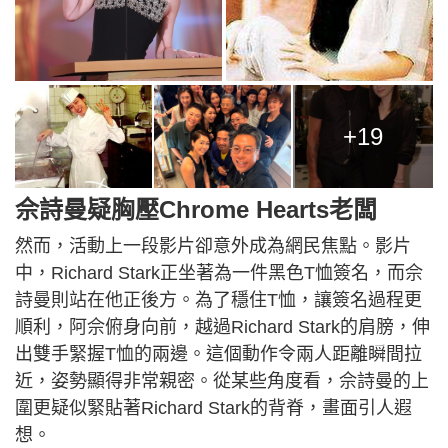
+19
佘詩曼疑胸壓Chrome Hearts老闆
然而，活動上一段影片卻意外成為網民焦點。影片
中，Richard Stark正坐著為一件黑色T恤簽名，而佘
詩曼則站在他正後方。為了穩住T恤，讓簽名過程更
順利，阿佘俯身向前，越過Richard Stark的肩膀，伸
出雙手緊握T恤的兩邊。這個動作令兩人距離瞬間拉
近，姿勢顯得非常親密。從某些角度看，佘詩曼的上
圍更疑似緊貼著Richard Stark的背脊，畫面引人遐
想。