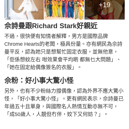
+19
佘詩曼跟Richard Stark好親近
不過，很快便有知情者解釋，男方是國際品牌
Chrome Hearts的老闆，極具份量。亦有網民為佘詩
曼平反，認為她只是想幫忙固定衣服，並無他意，
「佢係想蚊左右 咁效果會平均啲 都無乜大問題」、
「她在固定給偶像簽名的衣服」。
佘粉：好小事大驚小怪
另外，也有不少粉絲力撐偶像，認為外界不應大驚小
怪，「好小事大驚小怪」。更有網民表示，佘詩曼已
年過五十且單身，與國際名人熱情互動亦無不可，
「成50歲人，人靚但冇伴，姣下又何妨？」。