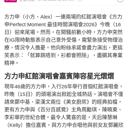
方力申（小方、Alex）一連兩場的紅館演唱會《方力
申Perfect Moment 最佳時間演唱會2026》今晚（16
日）迎來尾場。然而，在開騷前數小時，方力申突然
在IG限時動態表示自己意外受傷，需緊急接受物理治
療，情況令人擔憂。他向粉絲承諾會盡力演出，更搞
笑表示：「就算跳唔到，衫都會照除」，盡顯其專業
精神。
方力申紅館演唱會嘉賓陣容星光熠熠
現年46歲的方力申，入行26年舉行首個紅館演唱會，
昨晚（15日）的頭場演出掀起全城熱話。演唱會不僅
請來鄭中基、梁漢文兩位《美女廚房》的經典拍檔，
更有方力申與《百分百感覺》主角周勵琪、陳曉東、
李彩華的世紀合體。最令人驚喜的是，天后陳慧琳
（Kelly）擔任嘉賓，與方力申合唱他與前女友鄧麗欣