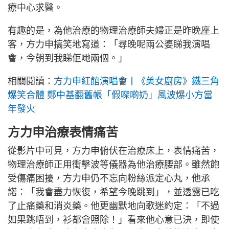
療中心求醫。
有趣的是，為他治療的物理治療師夫婦正是昨晚座上
客，方力申搞笑地寫道：「尋晚呢兩公婆睇我演唱
會，今朝到我睇佢哋兩個。」
相關閱讀：
方力申紅館演唱會丨《美女廚房》鐵三角
爆笑合體 鄭中基翻舊帳「假㗎啲奶」風波爆小方當
年發火
方力申治療表情痛苦
從影片中可見，方力申俯伏在治療床上，表情痛苦，
物理治療師正用衝擊波等儀器為他治療腰部。雖然飽
受傷痛困擾，方力申仍不忘向粉絲派定心丸，他承
諾：「我會盡力恢復，希望今晚跳到」，並透露已吃
了止痛藥和消炎藥。他更幽默地向歌迷約定：「不過
如果跳唔到，衫都會照除！」看來他心意已決，即使