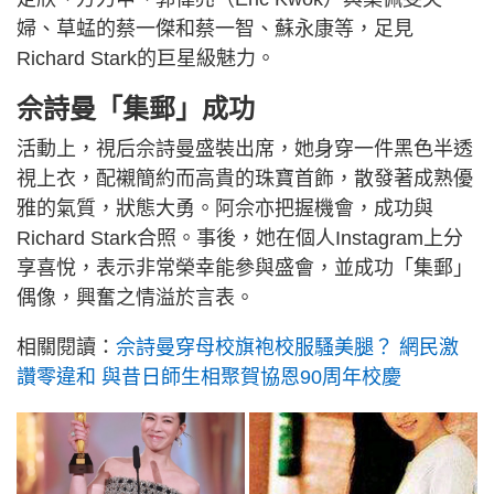
婦、草蜢的蔡一傑和蔡一智、蘇永康等，足見
Richard Stark的巨星級魅力。
佘詩曼「集郵」成功
活動上，視后佘詩曼盛裝出席，她身穿一件黑色半透
視上衣，配襯簡約而高貴的珠寶首飾，散發著成熟優
雅的氣質，狀態大勇。阿佘亦把握機會，成功與
Richard Stark合照。事後，她在個人Instagram上分
享喜悅，表示非常榮幸能參與盛會，並成功「集郵」
偶像，興奮之情溢於言表。
相關閱讀：
佘詩曼穿母校旗袍校服騷美腿？ 網民激
讚零違和 與昔日師生相聚賀協恩90周年校慶