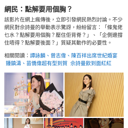
網民：點解要用個胸？
該影片在網上瘋傳後，立即引發網民熱烈討論。不少
網民對佘詩曼的舉動表示驚訝，紛紛留言：「條鬼佬
乜水？點解要用個胸？壓住佢背脊？」、「企側邊撐
住唔得？點解要後面？」質疑其動作的必要性。
相關閱讀：
譚詠麟、曾志偉、陳百祥出席世紀婚宴
鍾鎮濤、苗僑偉超有型到賀 佘詩曼飲到面紅紅