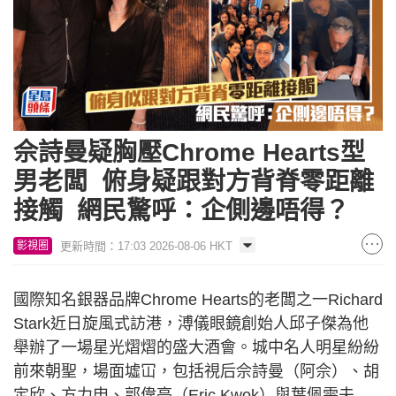
佘詩曼疑胸壓Chrome Hearts型
男老闆 俯身疑跟對方背脊零距離
接觸 網民驚呼：企側邊唔得？
更新時間：17:03 2026-08-06 HKT
影視圈
國際知名銀器品牌Chrome Hearts的老闆之一Richard
Stark近日旋風式訪港，溥儀眼鏡創始人邱子傑為他
舉辦了一場星光熠熠的盛大酒會。城中名人明星紛紛
前來朝聖，場面墟冚，包括視后佘詩曼（阿佘）、胡
定欣、方力申、郭偉亮（Eric Kwok）與葉佩雯夫