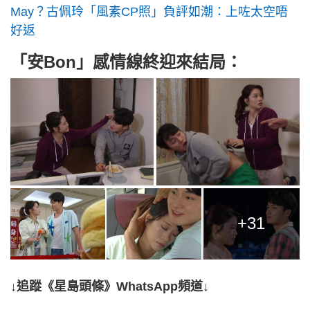
May？古佩玲「風素CP照」負評如潮：上咗太空唔
好返
「安Bon」感情線終迎來結局：
+31
↓追蹤《星島頭條》WhatsApp頻道↓