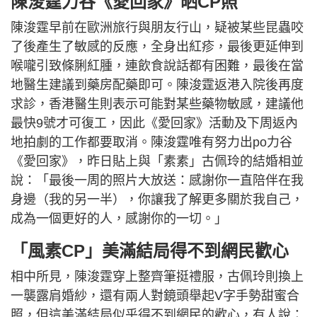
陳浚霆力谷《愛回家》晒CP照
陳浚霆早前在歐洲旅行與朋友行山，疑被某些昆蟲咬
了後產生了敏感的反應，全身出紅疹，最後更延伸到
喉嚨引致條脷紅腫，連飲食說話都有困難，最後在當
地醫生建議到藥房配藥即可。陳浚霆返港入院後再度
求診，香港醫生則表示可能對某些藥物敏感，建議他
最快9號才可復工，因此《愛回家》活動及下周返內
地拍劇的工作都要取消。陳浚霆唯有努力出po力谷
《愛回家》，昨日貼上與「素素」古佩玲的結婚相並
說：「最後一周的照片大放送：感謝你一直陪伴在我
身邊（我的另一半），你讓我了解更多關於我自己，
成為一個更好的人，感謝你的一切。」
「風素CP」美滿結局得不到網民歡心
相中所見，陳浚霆穿上整齊筆挺禮服，古佩玲則換上
一襲露肩婚紗，還有兩人對鏡頭舉起V字手勢甜蜜合
照，但這美滿結局似乎得不到網民的歡心，有人說：