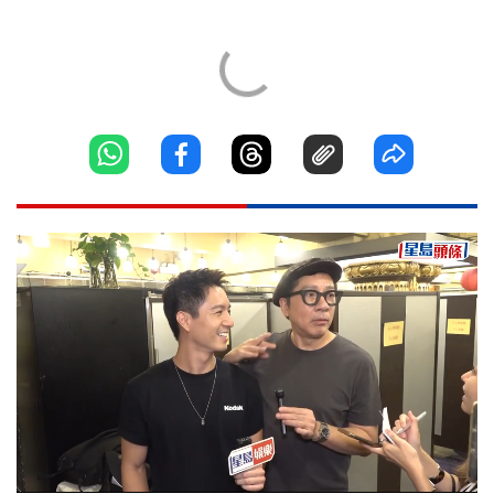
Loaded
:
Unmute
8.63%