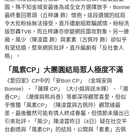
圓。殊不知金城安最後為成全女方選擇放手，Bonnie
最終重回蔥頭（丘梓謙 飾）懷抱。這段遺憾的結局
令大批粉絲無法接受，直斥遭劇組欺騙感情，紛紛洗
版怒轟TVB，而丘梓謙亦慘變網民圍攻對象。另一邊
廂，風少（陳浚霆 飾）與素素（古佩玲 飾）卻似乎
有望結婚，惹來網民批評，直斥編劇有「反社會人
格」。
「風素CP」大團圓結局惹人極度不滿
《愛回家》CP中的「安Bon CP」（金城安與
Bonnie）、「蓮輝 CP」（大小姐與送水輝）、「潮
善CP」（潮偉與熊尚善）等都深得觀眾喜愛，但似
乎惟獨「風素CP」（陳浚霆與古佩玲）觀眾緣最
差，最後雖然可能有情人終成眷屬，但情節未播出已
引來批評。「風少」陳浚霆昨日（4日）疑在社交平
台劇透與「風素CP」的結局，公開與「素素」古佩