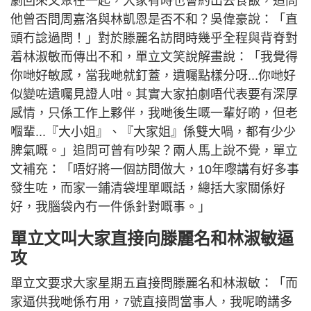
劇回來又聚在一起，大家有時也會約出去食飯，追問
他曾否問周嘉洛與林凱恩是否不和？吳偉豪說：「直
頭冇諗過問！」對於滕麗名訪問時幾乎全程與背脊對
着林淑敏而傳出不和，單立文笑說解畫說：「我覺得
你哋好敏感，當我哋就釘蓋，遺囑點樣分呀...你哋好
似變咗遺囑見證人咁。其實大家拍劇唔代表要有深厚
感情，只係工作上夥伴，我哋後生嘅一輩好啲，但老
嗰輩...『大小姐』、『大家姐』係雙大喎，都有少少
脾氣嘅。」追問可曾有吵架？兩人馬上說不覺，單立
文補充：「唔好將一個訪問做大，10年嚟講有好多事
發生咗，而家一鋪清袋埋單嘅話，總括大家關係好
好，我腦袋內冇一件係針對嘅事。」
單立文叫大家直接向滕麗名和林淑敏逼
攻
單立文要求大家星期五直接問滕麗名和林淑敏：「而
家逼供我哋係冇用，7號直接問當事人，我呢啲講多