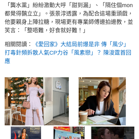
「龔水黨」紛紛激動大呼「甜到漏」、「隔住個mon
都覺得黐立立」。張景淳透露，為配合這場重頭戲，
他要親身上陣拉糖，現場更有專業師傅邊拍邊教，並
笑言：「整唔難，好食就好難！」
相關閱讀：
《愛回家》大結局前爆是非 傳「風少」
打毒針頻拆散人氣CP力谷「風素戀」？ 陳浚霆首回
應