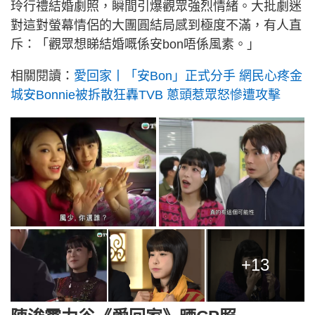
玲行禮結婚劇照，瞬間引爆觀眾強烈情緒。大批劇迷
對這對螢幕情侶的大團圓結局感到極度不滿，有人直
斥：「觀眾想睇結婚嘅係安bon唔係風素。」
相關閱讀：
愛回家丨「安Bon」正式分手 網民心疼金
城安Bonnie被拆散狂轟TVB 蔥頭惹眾怒慘遭攻擊
+13