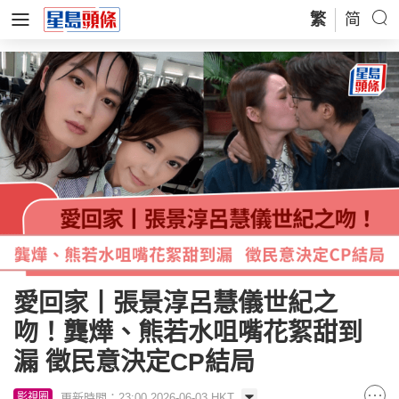
繁
简
愛回家丨張景淳呂慧儀世紀之
吻！龔燁、熊若水咀嘴花絮甜到
漏 徵民意決定CP結局
更新時間：23:00 2026-06-03 HKT
影視圈