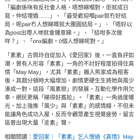
「編劇係咪有反社會人格，唔想睇嗰對，佢就成日
寫，仲結埋婚……」、「最受歡迎嗰pair就冇好結
局，呢pair冇人想睇嘅就大團圓結局。」、「唔好以
為post出嚟人哋就會鍾意睇。」、「結咁多次做
咩？」、「onx編劇。0個人想睇呢對。」
「素素」古佩玲自從加入《愛回家》後，一直負評如
潮，曾有人形容「素素」一角的不討好程度拍得住真
情「May May」，尤其「素素」搬入熊家成為租客
後，其戲分頓時大幅增加，劇情更硬生生將她與風少
湊成一對。這段「風素戀」的發展，互動化學作用欠
奉，網民更稱「睇得好尷尬」。「素素」一角過度曝
光，加上強推「風少」與「素素」的感情線，不但未
能讓角色成功入屋，反而令觀眾產生視覺疲勞，留言
區曾出現大量「走素」聲。
相關閱讀：
愛回家｜「素素」乞人憎過《真情》May