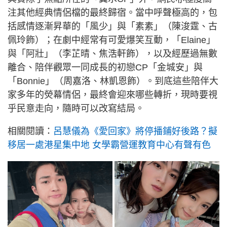
注其他經典情侶檔的最終歸宿。當中呼聲極高的，包
括感情逐漸昇華的「風少」與「素素」（陳浚霆、古
佩玲飾）；在劇中經常有可愛爆笑互動，「Elaine」
與「阿壯」（李芷晴、焦浩軒飾），以及經歷過無數
離合、陪伴觀眾一同成長的初戀CP「金城安」與
「Bonnie」（周嘉洛、林凱恩飾）。到底這些陪伴大
家多年的熒幕情侶，最終會迎來哪些轉折，現時要視
乎民意走向，隨時可以改寫結局。
相關閱讀：
呂慧儀為《愛回家》將停播鋪好後路？擬
移居一處港星集中地 女學霸營運教育中心有聲有色