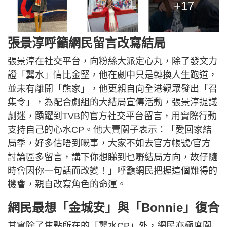
+17
張景淳呼籲網民留言改寫結局
張景淳在社交平台，向粉絲大派定心丸，除了發文力
證「龔水」情比金堅，他在劇中只是轉換人生跑道，
並未有離開「熊家」，他更親自向全港觀眾發出「召
集令」，為配合劇組的大結局宣傳活動，張景淳提議
劇迷，踴躍到TVB的官方社交平台留言，用實際行動
支持自己的心水CP。他大賣關子表示：「愛回家結
局季，好多估唔到嘅事，大家不如去官方帳號/官方
討論區多留言，講下你想睇到乜嘢結局方向，故仔隨
時會因你一句話而改變！」呼籲網民把握這個難得的
機會，親自改寫角色的命運。
網民最想「金城安」與「Bonnie」復合
其實除了焦點所在的「龔水CP」外，網民亦極度關