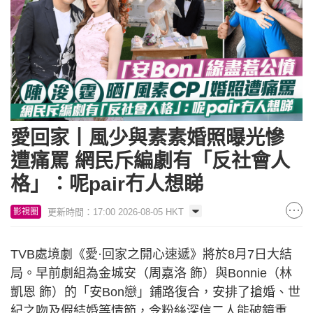
愛回家丨風少與素素婚照曝光慘
遭痛罵 網民斥編劇有「反社會人
格」：呢pair冇人想睇
更新時間：17:00 2026-08-05 HKT
影視圈
TVB處境劇《愛·回家之開心速遞》將於8月7日大結
局。早前劇組為金城安（周嘉洛 飾）與Bonnie（林
凱恩 飾）的「安Bon戀」鋪路復合，安排了搶婚、世
紀之吻及假結婚等情節，令粉絲深信二人能破鏡重