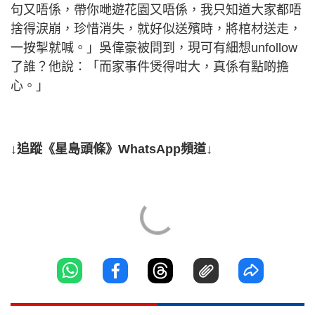
句又唔係，帶你哋遊花園又唔係，我只知道大家都唔
捨得淚崩，珍惜消失，就好似送殯時，將棺材送走，
一按掣就喊。」吳偉豪被問到，現可有細想unfollow
了誰？他說：「而家事件煲得咁大，真係有點啲擔
心。」
↓追蹤《星島頭條》WhatsApp頻道↓