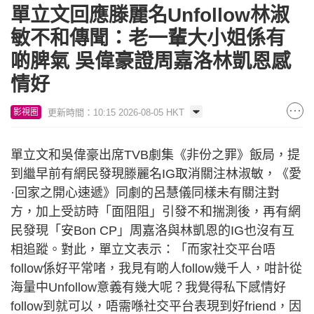
單立文回應滕麗名Unfollow林淑
敏不和傳聞：老一輩大小姐係有
啲脾氣 吳偉豪證周嘉洛林凱恩感
情好
更新時間：10:15 2026-08-05 HKT
影視圈
單立文和吳偉豪出席TVB劇集《非份之罪》飯局，提
到繼早前有網民發現滕麗名IG取消關注林淑敏，《愛
·回家之開心速遞》同劇的呂慧儀同樣未有關注對
方，加上受訪時「面阻阻」引發不和揣測後，再有網
民發現「安Bon CP」周嘉洛與林凱恩的IG也沒有互
相追蹤。對此，單立文表示：「而家社交平台唔
follow係好平常啫，我見有啲人follow幾千人，咁計從
海量中Unfollow意義有幾大呢？我覺得私下感情好
follow到就可以，唔需喺社交平台表現到好friend，因