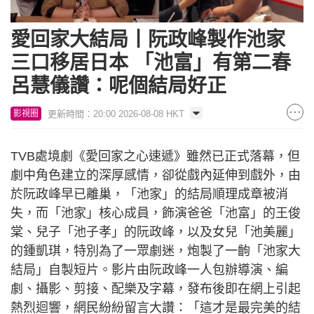
愛回家大結局丨阮政峰製作池家
三口移居日本 「池富」有第二春
呂慧儀讚：呢個結局好正
更新時間：20:00 2026-08-08 HKT
影視圈
TVB處境劇《愛回家之心速遞》雖然已正式落幕，但
劇中角色建立的深厚感情，卻從戲內延伸到戲外，由
於阮政峰早已離巢，「池家」的結局順理成章被消
失，而「池家」核心成員，飾演爸爸「池富」的王俊
棠、兒子「池子孝」的阮政峰，以及女兒「池美麗」
的鍾凱琪，特別為了一眾劇迷，炮製了一齣「池家大
結局」自製短片。影片由阮政峰一人包辦導演、編
劇、攝影、剪接、配樂及字幕，發布後即在網上引起
熱烈迴響，網民紛紛留言大讚：「這才是最完美的結