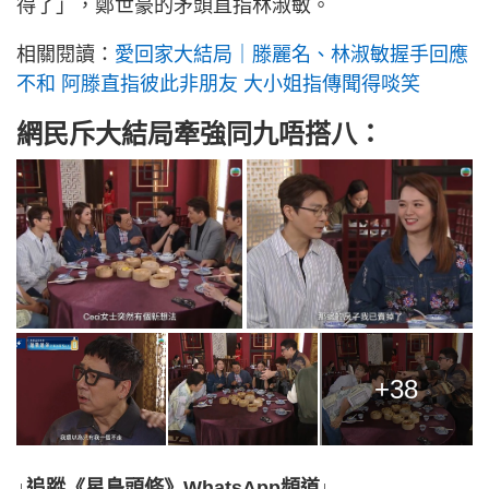
得了」，鄭世豪的矛頭直指林淑敏。
相關閱讀：
愛回家大結局｜滕麗名、林淑敏握手回應
不和 阿滕直指彼此非朋友 大小姐指傳聞得啖笑
網民斥大結局牽強同九唔搭八：
+38
↓追蹤《星島頭條》WhatsApp頻道↓