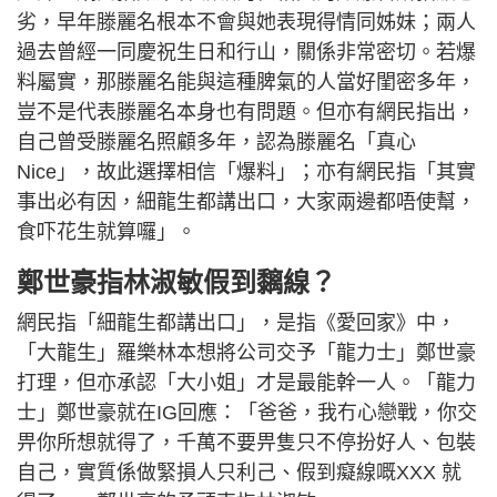
劣，早年滕麗名根本不會與她表現得情同姊妹；兩人
過去曾經一同慶祝生日和行山，關係非常密切。若爆
料屬實，那滕麗名能與這種脾氣的人當好閨密多年，
豈不是代表滕麗名本身也有問題。但亦有網民指出，
自己曾受滕麗名照顧多年，認為滕麗名「真心
Nice」，故此選擇相信「爆料」；亦有網民指「其實
事出必有因，細龍生都講出口，大家兩邊都唔使幫，
食吓花生就算囉」。
鄭世豪指林淑敏假到黐線？
網民指「細龍生都講出口」，是指《愛回家》中，
「大龍生」羅樂林本想將公司交予「龍力士」鄭世豪
打理，但亦承認「大小姐」才是最能幹一人。「龍力
士」鄭世豪就在IG回應：「爸爸，我冇心戀戰，你交
畀你所想就得了，千萬不要畀隻只不停扮好人、包裝
自己，實質係做緊損人只利己、假到癡線嘅XXX 就