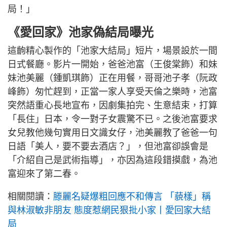
局！」
《愛回家》池家偽結局曝光
這齣精心製作的「池家大結局」短片，場景設於一間
日式餐廳。影片一開始，爸爸池富（王俊棠飾）和妹
妹池美麗（鍾凱琪飾）正在用餐，哥哥池子孝（阮政
峰飾）匆忙趕到，正當一家人享受天倫之樂時，池富
突然語重心長地宣布，因劇集拍完、生意結束，打算
「長住」日本，令一對子女震驚不已。之後池富要求
女兒教他幾句實用日文識女仔，池美麗教了爸爸一句
日語「美人，要不要去酒店？」，但池富卻誤會是
「介紹自己是武術指導」，亦因為這段錯摸戲，為池
富迎來了第二春。
相關閱讀：
滕麗名疑爆粗回應不和傳言 「藐樣」稱
與林淑敏非朋友 態度惹網民狠批小家丨愛回家大結
局