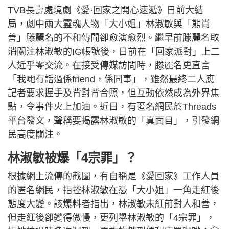
TVB長壽處境劇《愛·回家之開心速遞》日前大結
局，劇中兩大靈魂人物「大小姐」林淑敏與「熊尚
善」滕麗名的不和傳聞卻愈演愈烈。繼早前滕麗名取
消關注林淑敏的IG帳號後，日前在「回家派對」上二
人近乎零交流。在接受傳媒訪問時，滕麗名更直言
「我哋冇話過係friend，係同事」，雖然最終二人應
記者要求握手及背對背合照，但互動依然成為外界焦
點，令事件火上加油。近日，有匿名網民於Threads
平台發文，聲稱要揭露林淑敏的「真面目」，引發網
民高度關注。
林淑敏被爆「4宗罪」？
根據網上流傳的截圖，有自稱是《愛回家》工作人員
的匿名網民，指控林淑敏在憑「大小姐」一角走紅後
態度大變。該爆料者指出，林淑敏未紅前對人和善，
但走紅後卻變得傲慢，更列舉林淑敏的「4宗罪」，