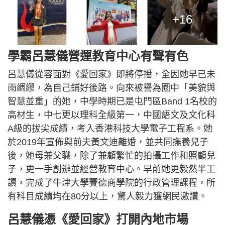
+16
學霸呂慧儀營運教育中心有聲有色
呂慧儀從容面對《愛回家》即將停播，全因她早已未
雨綢繆，為自己鋪好後路。向來被譽為圈中「美貌與
智慧並重」的她，中學時期已是屯門區Band 1名校的
高材生，中七更以理科全級第一，中國語文及文化科
A級的拔尖成績，考入香港科技大學電子工程系。她
於2019年宣佈與前夫黃文迪離婚，並共同撫養兒子
後，她母兼父職，除了兼顧繁忙的拍攝工作和照顧兒
子，更一手創辦並經營教育中心。早前她更毅然半工
讀，完成了牛津大學賽德商學院的行政管理課程，所
有科目成績均在80分以上，驚人毅力獲網民激讚。
呂慧儀憑《愛回家》打開內地市場