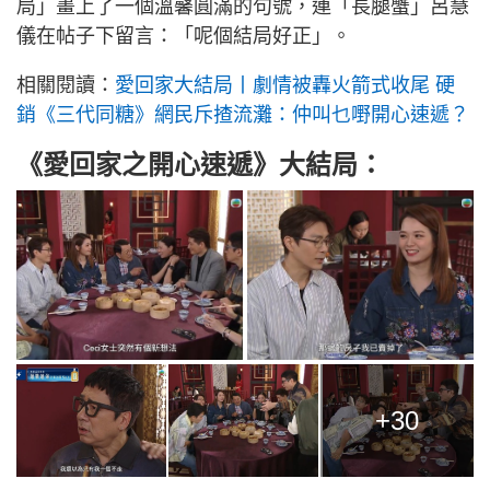
局」畫上了一個溫馨圓滿的句號，連「長腿蟹」呂慧
儀在帖子下留言：「呢個結局好正」。
相關閱讀：
愛回家大結局丨劇情被轟火箭式收尾 硬
銷《三代同糖》網民斥揸流灘：仲叫乜嘢開心速遞？
《愛回家之開心速遞》大結局：
+30