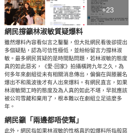
+23
網民撐籲林淑敏質疑爆料
雖然爆料內容看似言之鑿鑿，但大批網民看後卻提出
多個疑點，認為可信性極低，並紛紛留言力撐林淑
敏。最多網民質疑的是時間點問題，若林淑敏的態度
真的如此惡劣，《愛·回家》拍攝橫跨九年之久，為
何多年來劇組從未有相關消息傳出，偏偏在與滕麗名
爆出不和風波後才有人出來爆料。有網民直言，如果
林淑敏開工時的態度及為人真的如此不堪，早就應該
被公司雪藏和棄用了，根本難以在劇組立足這麼多
年。
網民籲「兩邊都唔使幫」
此外，網民指如果林淑敏的性格真的如爆料所指般惡