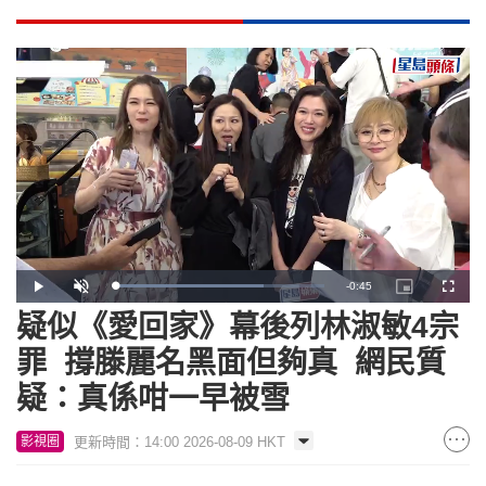
Remaining
-
0:45
Loaded
:
Play
Unmute
Picture-
Fullscr
71.14%
in-
Picture
疑似《愛回家》幕後列林淑敏4宗
Time
罪 撐滕麗名黑面但夠真 網民質
疑：真係咁一早被雪
更新時間：14:00 2026-08-09 HKT
影視圈