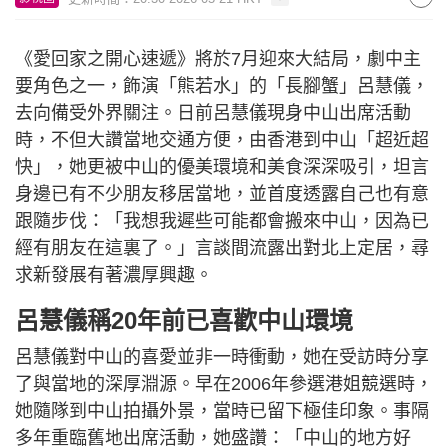
《愛回家之開心速遞》將於7月迎來大結局，劇中主
要角色之一，飾演「熊若水」的「長腳蟹」呂慧儀，
去向備受外界關注。日前呂慧儀現身中山出席活動
時，不但大讚當地交通方便，由香港到中山「超近超
快」，她更被中山的優美環境和美食深深吸引，坦言
身邊已有不少朋友移居當地，並首度透露自己也有意
跟隨步伐：「我想我遲些可能都會搬來中山，因為已
經有朋友在這裏了。」言談間流露出對北上定居，尋
求新發展有著濃厚興趣。
呂慧儀稱20年前已喜歡中山環境
呂慧儀對中山的喜愛並非一時衝動，她在受訪時分享
了與當地的深厚淵源。早在2006年參選港姐競選時，
她隨隊到中山拍攝外景，當時已留下極佳印象。事隔
多年重臨舊地出席活動，她盛讚：「中山的地方好