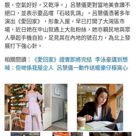
靚，空氣好好，又乾淨。」呂慧儀更對當地美食讚不
絕口，並表示要品嚐「石岐乳鴿」。呂慧儀憑著多年
演出《愛回家》，形象入屋，早已打開了大灣區市
場，近日她在中山就遇上大批粉絲，她亦親民地與眾
人舉起手機自拍，足見其在內地的號召力，為北上發
展打下強心針。
相關閱讀：
《愛回家》證實即將完結 李泳豪講到想
喊：佢哋係我屋企人 呂慧儀一動作送暖豪仔極窩心