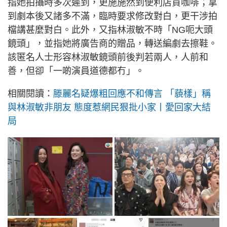
指她拍攝時多次遲到，更施施然到便利店買咖啡；拿
到劇本後又諸多不滿，臨時要求修改對白，更干涉拍
檔講甚麼對白。此外，又指林淑敏不時「NG呃大頭
鏡頭」，並指她將廣告商的贈品，轉送編劇去擦鞋。
該匿名人士形容林淑敏鏡頭前後判若兩人，人前和
善，但卻「一啲演員道德都冇」。
相關閱讀：
滕麗名疑爆粗回應不和傳言 「藐樣」稱
與林淑敏非朋友 態度惹網民狠批小家丨愛回家大結
局