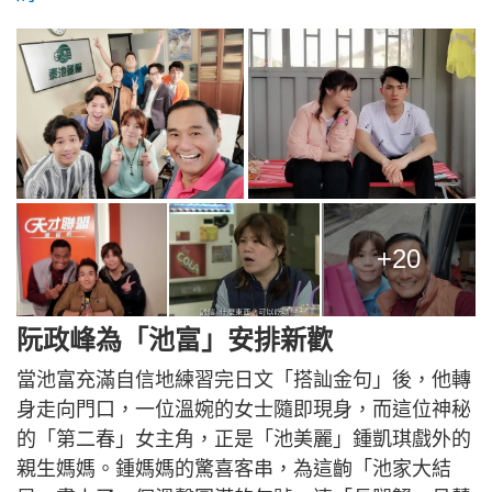
+20
阮政峰為「池富」安排新歡
當池富充滿自信地練習完日文「搭訕金句」後，他轉
身走向門口，一位溫婉的女士隨即現身，而這位神秘
的「第二春」女主角，正是「池美麗」鍾凱琪戲外的
親生媽媽。鍾媽媽的驚喜客串，為這齣「池家大結