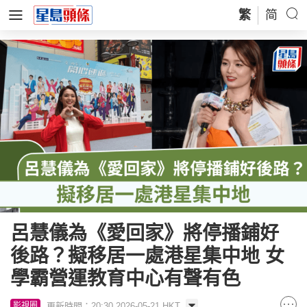
繁
简
呂慧儀為《愛回家》將停播鋪好
後路？擬移居一處港星集中地 女
學霸營運教育中心有聲有色
更新時間：20:30 2026-05-21 HKT
影視圈