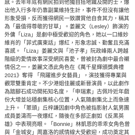
感。去年年底有網民拍到他獨自搭地鐵及開的士，爆
出他入行多年仍靠副業維持生計，事件不但沒有讓他
形象受損，反而獲得網民一致讚賞他自食其力，稱其
為「最值得尊敬的甘草」。姜麗文（Lesley）飾演的
外傭「Liza」是劇中極受歡迎的角色，她以一口維妙
維肖的「菲式廣東話」爆紅，形象忠誠、勤奮且充滿
喜感。「Liza」姜麗文與「池子孝」阮政峰兩人跨越
階級的愛情故事深受網民喜愛，曾被封為劇中最合襯
情侶之一，姜麗文憑此角色在《萬千星輝頒獎典禮
2021》奪得 「飛躍進步女藝員」，演技獲得專業與
觀眾雙重肯定。不少港姐佳麗或新晉演員，以此劇作
為踏腳石成功開拓知名度，「申瑞素」古佩玲近年戲
份大增並站穩劇集核心位置，人氣隨劇集北上而急速
上升。「蔥頭」丘梓謙因劇中角色被指影射人氣男團
成員姜濤而一夜爆紅，隨後在多部正劇如《反黑英
雄》中表現亮眼。「Bonnie」林凱恩的乖乖女角色曾
與「金城安」周嘉洛的感情線大受歡迎，成功奠定其