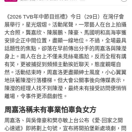
《2026 TVB年中節目巡禮》今日（29日）在灣仔會
展舉行，星光熠熠。活動尾聲，一眾藝人在台上拍攝
大合照，龔嘉欣、陳展鵬、陳豪、馬國明和高海寧獲
安排企正中間位置，盡顯一線地位。不過，全場最具
話題性的焦點，卻落在早前傳出分手的周嘉洛與陳瀅
身上。兩人在台上不僅未見絲毫尷尬，反而全程有講
有笑，更被捕捉到頻頻主動挨近聊天，態度親暱自
然。活動結束時，周嘉洛更盡顯紳士風度，小心翼翼
地扶著陳瀅行落樓梯。但大會公關事後向傳媒表示，
陳瀅的經理人找不到陳瀅，最終未有接受訪問便悄悄
離場，令事件更添戲劇性。
周嘉洛稱未有事業怕辜負女方
周嘉洛、與吳偉豪和樊亦敏上台公布《愛·回家之開
心速遞》即將劃上句號，宣布將開拍堡新處境劇，問