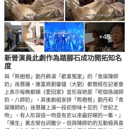
+45
新晉演員此劇作為踏腳石成功開拓知名
度
與「熊樹根」劉丹飾演「歡喜冤家」的「食屎陳師
奶」孫慧蓮，連富商劉鑾雄（大劉）都曾經在記者會
上表示每晚都睇《愛回家》並形容她是「呢個係諸師
奶、八師奶」，其後劇組安排「熊樹根」劉丹和「食
屎陳師奶」孫慧蓮上演一段初戀味十足的「世紀之
吻」，有人形容這一吻是有史以來最好睇的一集。」
「陳生」黃志榮台詞雖少，但與陳師奶的互動極具喜