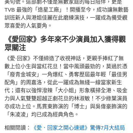
美句號。這部劇不僅是無數家庭的每日陪伴，更是
TVB 最強的「造星工廠」！開播至今，成功讓無數藝
訓班新人與港姐佳麗在此磨練演技，一躍成為備受觀
眾喜愛的人氣要角。
《愛回家》多年來不少演員加入獲得觀
眾關注
《愛·回家》不僅締造了收視神話，更親手捧紅了無
數上位小生與當紅花旦！當中風頭最勁的，莫過於憑
「廢青金城安」一角爆紅、勇奪歷屆最年輕「最佳男
配角」的周嘉洛，從此一躍成為無綫一線當家新生
代；還有以強悍潑辣「大小姐」形象橫掃全港、吸金
力與人氣雙雙超越正劇花旦的林淑敏！不少綠葉演員
亦成功上位。馬貫東飾演的「博士」與吳偉豪飾演的
「朱凌凌」均已成為經典角色。
相關閱讀：
《愛．回家之開心速遞》驚傳7月大結局