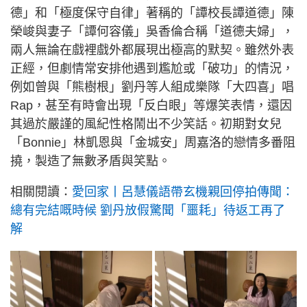
德」和「極度保守自律」著稱的「譚校長譚道德」陳
榮峻與妻子「譚何容儀」吳香倫合稱「道德夫婦」，
兩人無論在戲裡戲外都展現出極高的默契。雖然外表
正經，但劇情常安排他遇到尷尬或「破功」的情況，
例如曾與「熊樹根」劉丹等人組成樂隊「大四喜」唱
Rap，甚至有時會出現「反白眼」等爆笑表情，還因
其過於嚴謹的風紀性格鬧出不少笑話。初期對女兒
「Bonnie」林凱恩與「金城安」周嘉洛的戀情多番阻
撓，製造了無數矛盾與笑點。
相關閱讀：
愛回家丨呂慧儀語帶玄機親回停拍傳聞：
總有完結嘅時候 劉丹放假驚聞「噩耗」待返工再了
解