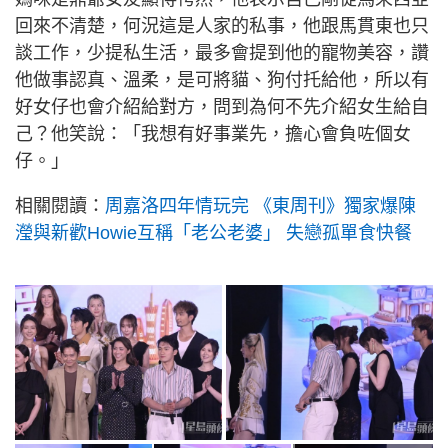
回來不清楚，何況這是人家的私事，他跟馬貫東也只
談工作，少提私生活，最多會提到他的寵物美容，讚
他做事認真、溫柔，是可將貓、狗付托給他，所以有
好女仔也會介紹給對方，問到為何不先介紹女生給自
己？他笑說：「我想有好事業先，擔心會負咗個女
仔。」
相關閱讀：
周嘉洛四年情玩完 《東周刊》獨家爆陳
瀅與新歡Howie互稱「老公老婆」 失戀孤單食快餐