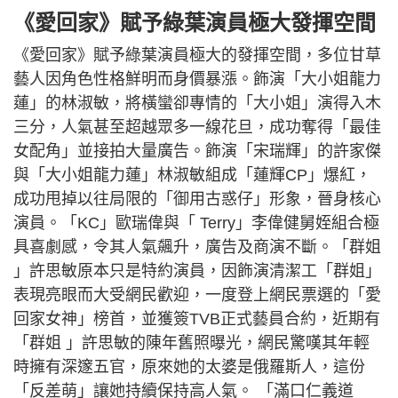
《愛回家》賦予綠葉演員極大發揮空間
《愛回家》賦予綠葉演員極大的發揮空間，多位甘草
藝人因角色性格鮮明而身價暴漲。飾演「大小姐龍力
蓮」的林淑敏，將橫蠻卻專情的「大小姐」演得入木
三分，人氣甚至超越眾多一線花旦，成功奪得「最佳
女配角」並接拍大量廣告。飾演「宋瑞輝」的許家傑
與「大小姐龍力蓮」林淑敏組成「蓮輝CP」爆紅，
成功甩掉以往局限的「御用古惑仔」形象，晉身核心
演員。「KC」歐瑞偉與「 Terry」李偉健舅姪組合極
具喜劇感，令其人氣飆升，廣告及商演不斷。「群姐
」許思敏原本只是特約演員，因飾演清潔工「群姐」
表現亮眼而大受網民歡迎，一度登上網民票選的「愛
回家女神」榜首，並獲簽TVB正式藝員合約，近期有
「群姐 」許思敏的陳年舊照曝光，網民驚嘆其年輕
時擁有深邃五官，原來她的太婆是俄羅斯人，這份
「反差萌」讓她持續保持高人氣。 「滿口仁義道