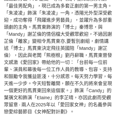
「最佳男配角」，現已成為多套正劇的第一男主角。
「朱凌凌」飾演「朱凌凌」一角，憑陽光外型深受歡
迎，成功奪得「飛躍進步男藝員」，並躍升為多部重
頭劇的主角。馬貫東飾演的「博士」秦博思，與
「Mandy」謝芷倫的情侶檔大受觀眾歡迎，不過因謝
芷倫「離家」變相令馬貫東亦,要暫別劇組，劇情講
述「博士」馬貫東決定飛往英國陪「Mandy」謝芷
倫），因此與老闆「熊樹根」劉丹辭職，馬貫東曾發
文感激《愛回家》帶給他的一切：「台前每一位前
輩、演員和幕後每一位工作人員的教導、包容、支持
和鼓勵令我獲益匪淺，十分感恩。每天努力學習，每
天進一少步。今天短暫離開，願在不久的將來會呈現
一個更好的馬貫東回來這個家。」
飾演「Candy」的
葉蒨文和飾演「Elaine」的李芷晴，亦因此劇而受觀
眾留意
兩人在2025年以「愛回家女神」的名義參與
，
戀愛綜藝節目《女神配對計劃》。