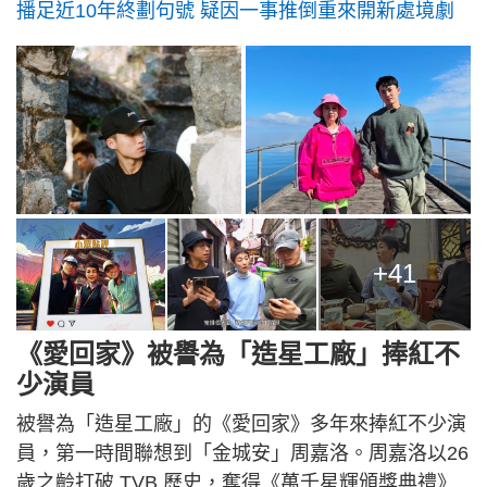
播足近10年終劃句號 疑因一事推倒重來開新處境劇
+41
《愛回家》被譽為「造星工廠」捧紅不
少演員
被譽為「造星工廠」的《愛回家》多年來捧紅不少演
員，第一時間聯想到「金城安」周嘉洛。周嘉洛以26
歲之齡打破 TVB 歷史，奪得《萬千星輝頒獎典禮》