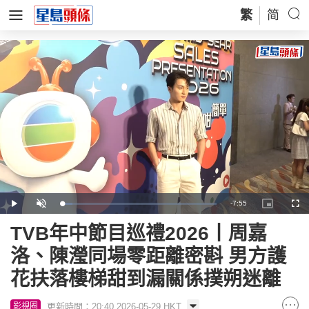
繁
简
Remaining
-
7:55
Loaded
:
Play
Unmute
Picture-
Full
6.67%
in-
Picture
Time
TVB年中節目巡禮2026丨周嘉
洛、陳瀅同場零距離密斟 男方護
花扶落樓梯甜到漏關係撲朔迷離
更新時間：20:40 2026-05-29 HKT
影視圈