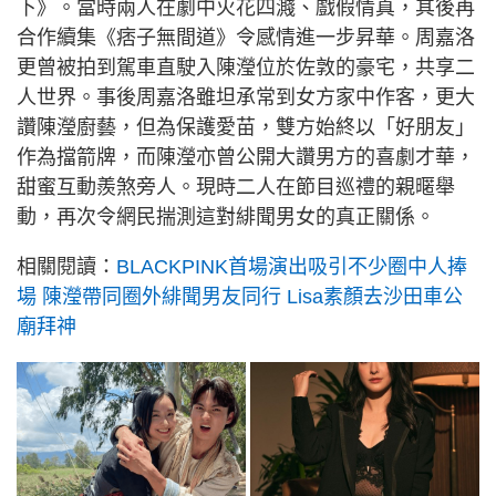
下》。當時兩人在劇中火花四濺、戲假情真，其後再
合作續集《痞子無間道》令感情進一步昇華。周嘉洛
更曾被拍到駕車直駛入陳瀅位於佐敦的豪宅，共享二
人世界。事後周嘉洛雖坦承常到女方家中作客，更大
讚陳瀅廚藝，但為保護愛苗，雙方始終以「好朋友」
作為擋箭牌，而陳瀅亦曾公開大讚男方的喜劇才華，
甜蜜互動羨煞旁人。現時二人在節目巡禮的親暱舉
動，再次令網民揣測這對緋聞男女的真正關係。
相關閱讀：
BLACKPINK首場演出吸引不少圈中人捧
場 陳瀅帶同圈外緋聞男友同行 Lisa素顏去沙田車公
廟拜神