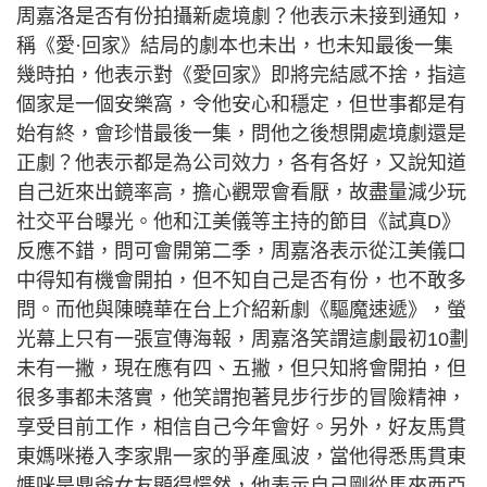
周嘉洛是否有份拍攝新處境劇？他表示未接到通知，
稱《愛·回家》結局的劇本也未出，也未知最後一集
幾時拍，他表示對《愛回家》即將完結感不捨，指這
個家是一個安樂窩，令他安心和穩定，但世事都是有
始有終，會珍惜最後一集，問他之後想開處境劇還是
正劇？他表示都是為公司效力，各有各好，又說知道
自己近來出鏡率高，擔心觀眾會看厭，故盡量減少玩
社交平台曝光。他和江美儀等主持的節目《試真D》
反應不錯，問可會開第二季，周嘉洛表示從江美儀口
中得知有機會開拍，但不知自己是否有份，也不敢多
問。而他與陳曉華在台上介紹新劇《驅魔速遞》，螢
光幕上只有一張宣傳海報，周嘉洛笑謂這劇最初10劃
未有一撇，現在應有四、五撇，但只知將會開拍，但
很多事都未落實，他笑謂抱著見步行步的冒險精神，
享受目前工作，相信自己今年會好。另外，好友馬貫
東媽咪捲入李家鼎一家的爭產風波，當他得悉馬貫東
媽咪是鼎爺女友顯得愕然，他表示自己剛從馬來西亞