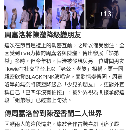
+13
周嘉洛將陳瀅降級變朋友
這次在節目巡禮上的親密互動，之所以備受關注，全
因受到TVB力捧的周嘉洛與陳瀅，傳出發展「姊弟
戀」多時，但今年初，陳瀅被發現與另一位緋聞男友
Howie在社交平台上以「老公、老婆」相稱，更一同
親密欣賞BLACKPINK演唱會。面對情變傳聞，周嘉
洛早前無奈將陳瀅降級為「少見的朋友」，更對外宣
稱自己「已四年沒有拍拖」，被外界視為間接承認這
段「姐弟戀」已經畫上句號。
傳周嘉洛曾到陳瀅香閨二人世界
回顧兩人的這段情史，緣於合作古裝喜劇《痞子殿