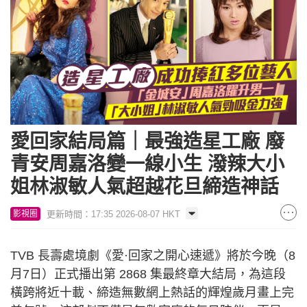
愛回家結局篇｜最強造星工廠 廢
青安周嘉洛變一線小生 潑辣大小
姐林淑敏人氣超越花旦締造神話
更新時間：17:35 2026-08-07 HKT
影視圈
TVB 長壽處境劇《愛·回家之開心速遞》將於今晚（8
月7日）正式播出第 2868 集最終章大結局，為這段
橫跨將近十載、締造無數網上熱話的輝煌歲月畫上完