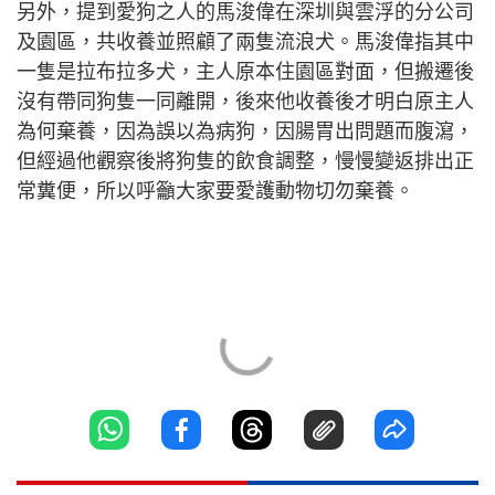
另外，提到愛狗之人的馬浚偉在深圳與雲浮的分公司
及園區，共收養並照顧了兩隻流浪犬。馬浚偉指其中
一隻是拉布拉多犬，主人原本住園區對面，但搬遷後
沒有帶同狗隻一同離開，後來他收養後才明白原主人
為何棄養，因為誤以為病狗，因腸胃出問題而腹瀉，
但經過他觀察後將狗隻的飲食調整，慢慢變返排出正
常糞便，所以呼籲大家要愛護動物切勿棄養。