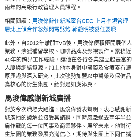
兩年的高級行政管理人員課程。
相關閱讀：
馬浚偉辭任新城電台CEO 上月率領管理
層北上傾合作忽然閃電劈炮 郭艷明被委任要職
此外，自2012年離開TVB後，馬浚偉便積極開展個人
業務，涉獵補習學校、咖啡品牌及影視製作。累積近
40年的跨界工作經驗，讓他在各行各業建立起豐富的
人脈與網絡資源。加上他本身對中醫藥及食療素有濃
厚興趣與深入研究，此次強勢加盟以中醫藥及保健品
為核心的衍生集團，絕對是如虎添翼。
馬浚偉感謝新城廣播
對於今次職場大躍進，馬浚偉發表聲明，衷心感謝新
城廣播的諒解並接受其請辭，同時感激過去兩年半並
肩作戰的每一位同事及商業夥伴。展望未來，他對衍
生集團的業務發展充滿信心，期待與集團上下同仁攜