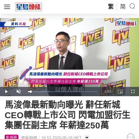
繁
简
Remaining
-
1:31
Loaded
:
Play
Unmute
Picture-
Full
31.40%
in-
Picture
Time
馬浚偉最新動向曝光 辭任新城
CEO轉戰上市公司 閃電加盟衍生
集團任副主席 年薪達250萬
更新時間：16:53 2026-05-18 HKT
影視圈