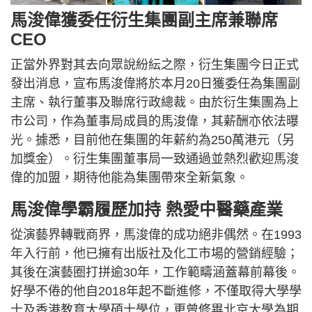
馬浚偉獲委任衍生集團副主席兼聯席
CEO
正當外界對其去向眾說紛紜之際，衍生集團今日正式
發出消息，宣布馬浚偉將於本月20日獲委任為集團副
主席、執行董事及聯席行政總裁。由於衍生集團為上
市公司，作為董事局成員的馬浚偉，其薪酬亦依法曝
光。據悉，目前他在集團的年薪約為250萬港元（另
加獎金）。衍生集團董事局一致通過並熱烈歡迎馬浚
偉的加盟，期待他能為集團帶來全新氣象。
馬浚偉學霸履歷加持 熱愛中醫藥產業
從演藝界轉戰商界，馬浚偉的成功絕非偶然。在1993
年入行前，他已擁有出版社及化工市場的營銷經驗；
其後在演藝圈打拼逾30年，工作範疇涵蓋幕前幕後。
好學不倦的他自2018年起不斷進修，不僅取得大學學
士及香港教育大學碩士學位，更曾修畢北京大學為期