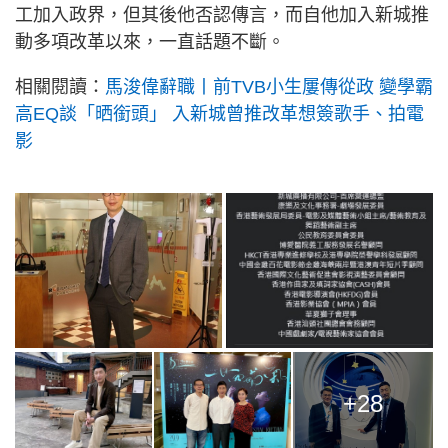
工加入政界，但其後他否認傳言，而自他加入新城推
動多項改革以來，一直話題不斷。
相關閱讀：
馬浚偉辭職丨前TVB小生屢傳從政 變學霸
高EQ談「晒銜頭」 入新城曾推改革想簽歌手、拍電
影
+28