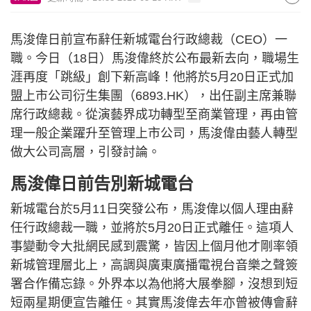
馬浚偉日前宣布辭任新城電台行政總裁（CEO）一
職。今日（18日）馬浚偉終於公布最新去向，職場生
涯再度「跳級」創下新高峰！他將於5月20日正式加
盟上市公司衍生集團（6893.HK），出任副主席兼聯
席行政總裁。從演藝界成功轉型至商業管理，再由管
理一般企業躍升至管理上市公司，馬浚偉由藝人轉型
做大公司高層，引發討論。
馬浚偉日前告別新城電台
新城電台於5月11日突發公布，馬浚偉以個人理由辭
任行政總裁一職，並將於5月20日正式離任。這項人
事變動令大批網民感到震驚，皆因上個月他才剛率領
新城管理層北上，高調與廣東廣播電視台音樂之聲簽
署合作備忘錄。外界本以為他將大展拳腳，沒想到短
短兩星期便宣告離任。其實馬浚偉去年亦曾被傳會辭