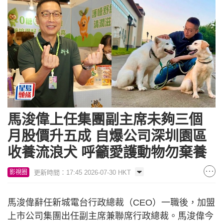
馬浚偉上任集團副主席未夠三個
月股價升五成 自爆公司深圳園區
收養流浪犬 呼籲愛護動物勿棄養
更新時間：17:45 2026-07-30 HKT
影視圈
馬浚偉辭任新城電台行政總裁（CEO）一職後，加盟
上市公司集團出任副主席兼聯席行政總裁。馬浚偉今