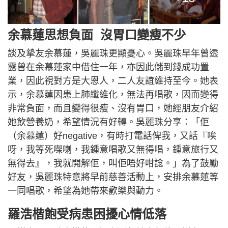
余慕蓮思想負面 沒胃口變瘦不少
談及摯友余慕蓮，吳麗珠更顯憂心。吳麗珠早年曾透
露曾在余慕蓮家中借住一年，亦因此儲到錢成功置
業，因此視對方是大恩人，二人友誼維持至今。她表
示，余慕蓮因患上肺纖維化，無法再唱歌，因而變得
非常負面，而且變得很瘦、沒有胃口，她經朋友介紹
她飲營養奶，希望情況有好轉。吳麗珠分享：「佢
（余慕蓮）好negative，有時打電話俾我，又話『唉
呀，我等死㗎喇，我鍾意唱歌又無得唱，鍾意旅行又
無得去』，我就開解佢，叫佢唔好咁諗。」為了鼓勵
好友，吳麗珠特意將早前慈善活動上，安排余慕蓮等
一同唱歌，希望為她帶來歡樂與動力。
羅浩楷飽受病患困擾心情低落