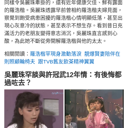
同樣令吳麗珠牽掛的，還有近年健康欠佳、鮮有露面
的羅浩楷。吳麗珠透露早前曾相約羅浩楷夫婦見面，
察覺到飽受病患困擾的羅浩楷心情明顯低落，甚至出
現心灰意冷的狀態，甚至表示不想生存。看到昔日充
滿活力的老朋友變得意志消沉，吳麗珠直言感到心
酸，為此她不斷從旁開解羅浩楷與他的太太。
相關閱讀：
羅浩楷罕現身激動落淚 靚爆賢妻陪伴在
則照顧輪椅夫 跟TVB舊友飲茶精神翼翼
吳麗珠罕談與許冠武12年情：有後悔都
過咗去？