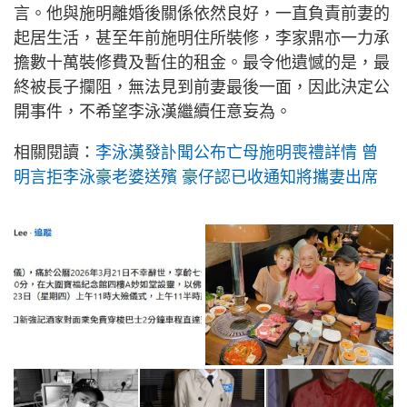
言。他與施明離婚後關係依然良好，一直負責前妻的
起居生活，甚至年前施明住所裝修，李家鼎亦一力承
擔數十萬裝修費及暫住的租金。最令他遺憾的是，最
終被長子攔阻，無法見到前妻最後一面，因此決定公
開事件，不希望李泳漢繼續任意妄為。
相關閱讀：
李泳漢發訃聞公布亡母施明喪禮詳情 曾
明言拒李泳豪老婆送殯 豪仔認已收通知將攜妻出席