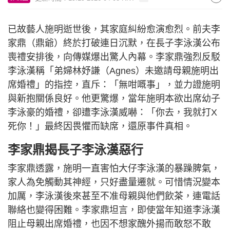
已故藝人施明逝世後，其家庭糾紛愈演愈烈。前夫李
家鼎（鼎爺）終於打破連日沉默，在長子李泳漢公布
喪禮安排後，向傳媒爆出驚人內幕。李家鼎強烈反駁
李泳漢稱「弟婦林妤謙（Agnes）未邀請母親施明出
席婚禮」的指控，直斥：「無咁嘅事」，並力證施明
與新抱關係良好。他更驚爆，當年施明本欲出席幼子
李泳豪的婚禮，卻遭李泳漢威嚇：「你去，我就打X
死你！」最終因畏懼而缺席，還原事件真相。
李家鼎揭長子李泳漢惡行
李家鼎透露，施明一直害怕大仔李泳漢的暴躁脾氣，
家人為免觸動其神經，只好盡量遷就。可惜情況變本
加厲，李泳漢後來甚至不准母親與他們飲茶，連電話
聯絡也變得困難。李家鼎坦言，即使當年知道李泳漢
阻止母親出席婚禮，也因不想家醜外揚而敢怒不敢