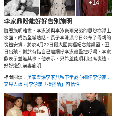
+14
李家鼎盼能好好告別施明
隨著施明離世，李泳漢與李泳豪兩兄弟的恩怨亦浮上
水面，成為全城熱話。長子李泳漢今日公布了母親的
喪禮安排，將於4月22日假大圍寶福紀念館設靈，翌
日出殯。對於有指自己遭細仔李泳豪監控呼喝，李家
鼎表示並無其事。他表示，只希望能順利出席喪禮，
好好送別前妻施明。
相關閱讀：
吳家樂爆李家鼎私下常憂心細仔李泳豪：
又畀人蝦 揭李泳漢「操控論」可信性