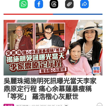
吳麗珠揭施明死訊曝光當天李家
鼎原定行程 痛心余慕蓮暴瘦稱
「等死」 羅浩楷心灰厭世