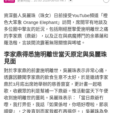
更新時間：10:00 2026-08-05 HKT
影視圈
資深藝人吳麗珠（珠女）日前接受YouTube頻道「橙
色大笨象 Orange Elephant」訪問，席間罕有地談及
多位圈中摯友的近況，包括剛經歷摯愛施明離世之痛
的李家鼎（鼎爺），以及正在與病魔搏鬥的余慕蓮和
羅浩楷，言談間流露著無限關懷與唏噓。
李家鼎得悉施明離世當天原定與吳麗珠
見面
對於李家鼎的前妻施明離世，吳麗珠表示非常心痛，
透露因聽聞李家鼎的飲食生意不太好，於是邀請李家
鼎於3月底出席她舉辦的慈善齋宴，更計畫一起唱
歌，收觀眾的利是幫補一下鼎爺。惟活動當天下午便
收到施明離世的噩耗。吳麗珠表示：「當日鼎爺冇
嚟，我打畀佢，我話『如果係咁，你唔好嚟啦，節哀
順變』，之後直到而家我都冇再搵佢。」吳麗珠為免