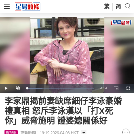
繁
简
Remaining
-
1:54
Loaded
:
Play
Unmute
Picture-
Full
23.26%
in-
Picture
Time
李家鼎揭前妻缺席細仔李泳豪婚
禮真相 怒斥李泳漢以「打X死
你」威脅施明 證婆媳關係好
更新時間：19:19 2026-04-08 HKT
影視圈