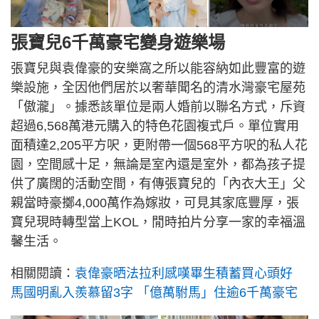
張寶兒6千萬豪宅變身遊樂場
張寶兒與袁偉豪的安樂窩之所以能容納如此豐富的遊
樂設施，全因他們居於以奢華聞名的清水灣豪宅屋苑
「傲瀧」。據悉該單位是兩人婚前以聯名方式，斥資
超過6,568萬港元購入的特色花園複式戶。單位實用
面積達2,205平方呎，更附帶一個568平方呎的私人花
園，空間感十足，無論是室內還是室外，都為孩子提
供了廣闊的活動空間，有傳張寶兒的「內衣大王」父
親當時豪擲4,000萬作為嫁妝，可見其家底豐厚，張
寶兒現時轉型當上KOL，閒時拍片分享一家的幸福溫
馨生活。
相關閱讀：
袁偉豪晒法拉利感嘆畢生積蓄買心頭好
馬國明亂入羨慕留3字 「億萬駙馬」住逾6千萬豪宅