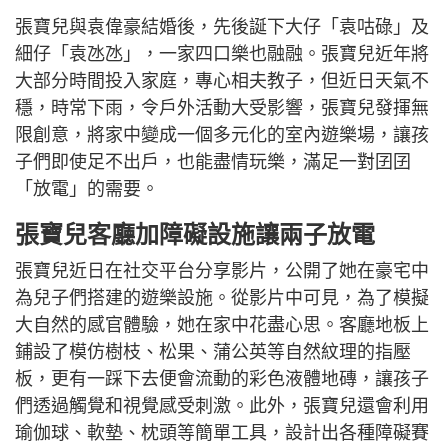
張寶兒與袁偉豪結婚後，先後誕下大仔「袁咕碌」及
細仔「袁氹氹」，一家四口樂也融融。張寶兒近年將
大部分時間投入家庭，專心相夫教子，但近日天氣不
穩，時常下雨，令戶外活動大受影響，張寶兒發揮無
限創意，將家中變成一個多元化的室內遊樂場，讓孩
子們即使足不出戶，也能盡情玩樂，滿足一對囝囝
「放電」的需要。
張寶兒客廳加障礙設施讓兩子放電
張寶兒近日在社交平台分享影片，公開了她在豪宅中
為兒子們搭建的遊樂設施。從影片中可見，為了模擬
大自然的感官體驗，她在家中花盡心思。客廳地板上
鋪設了模仿樹枝、松果、蒲公英等自然紋理的指壓
板，更有一踩下去便會流動的彩色液體地磚，讓孩子
們透過觸覺和視覺感受刺激。此外，張寶兒還會利用
瑜伽球、軟墊、枕頭等簡單工具，設計出各種障礙賽