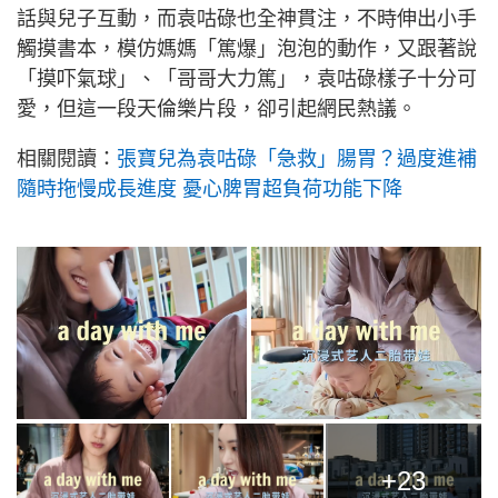
話與兒子互動，而袁咕碌也全神貫注，不時伸出小手
觸摸書本，模仿媽媽「篤爆」泡泡的動作，又跟著說
「摸吓氣球」、「哥哥大力篤」，袁咕碌樣子十分可
愛，但這一段天倫樂片段，卻引起網民熱議。
相關閱讀：
張寶兒為袁咕碌「急救」腸胃？過度進補
隨時拖慢成長進度 憂心脾胃超負荷功能下降
+23