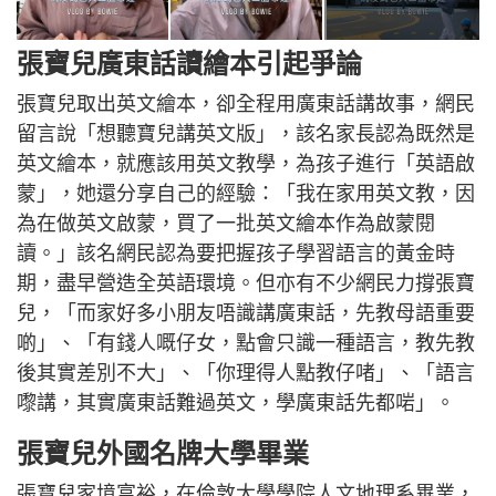
張寶兒廣東話讀繪本引起爭論
張寶兒取出英文繪本，卻全程用廣東話講故事，網民
留言說「想聽寶兒講英文版」，該名家長認為既然是
英文繪本，就應該用英文教學，為孩子進行「英語啟
蒙」，她還分享自己的經驗：「我在家用英文教，因
為在做英文啟蒙，買了一批英文繪本作為啟蒙閱
讀。」該名網民認為要把握孩子學習語言的黃金時
期，盡早營造全英語環境。但亦有不少網民力撐張寶
兒，「而家好多小朋友唔識講廣東話，先教母語重要
啲」、「有錢人嘅仔女，點會只識一種語言，教先教
後其實差別不大」、「你理得人點教仔啫」、「語言
嚟講，其實廣東話難過英文，學廣東話先都啱」。
張寶兒外國名牌大學畢業
張寶兒家境富裕，在倫敦大學學院人文地理系畢業，