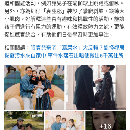
道和體能活動，例如讓兒子在瑜伽球上跳躍或俯臥。
另外，亦為細仔「袁氹氹」裝設了攀爬斜坡，鍛鍊大
小肌肉。她解釋這些富有趣味和挑戰性的活動，能讓
孩子們進行有阻力的運動，有效釋放體力之餘，更能
促進感官統合，有助他們日後學習時更加專注。
相關閱讀：
張寶兒豪宅「漏屎水」大反轉？錯怪鄰居
揭發污水來自家中 事件水落石出唔使搬出6千萬住所
+16