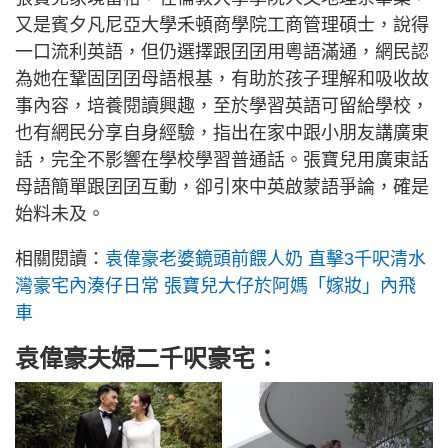
又是賓夕凡尼亞大學禾頓商學院工商管理碩士，說得
一口流利英語，但仍選擇跟囝囝用粵語滿通，網民認
為她在鞏固囝囝母語根基，有助於孩子理解和吸收故
事內容，培養閱讀興趣，至於學習英語可留給學校，
也有網民分享自身經驗，指出在家中跟小朋友講廣東
話，完全不影響在學校學習普通話。張寶兒用廣東話
母語簡單跟囝囝互動，卻引來中英啟蒙語爭論，確是
始料未及。
相關閱讀：
袁偉豪老婆鏡頭前餵人奶 直擊3千呎清水
灣豪宅內湊仔日常 張寶兒大仔於阿媽「嫁妝」內飛
車
袁偉豪夫婦二千呎豪宅：