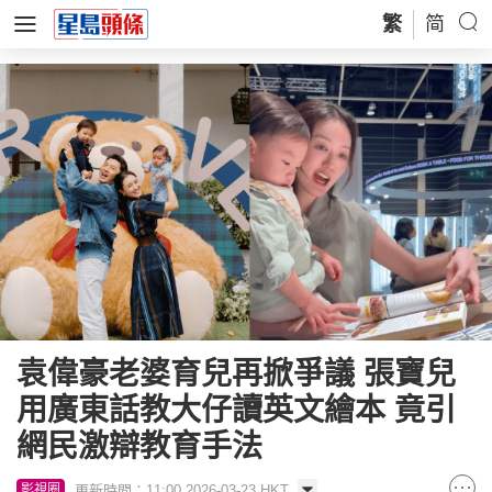
繁
简
袁偉豪老婆育兒再掀爭議 張寶兒
用廣東話教大仔讀英文繪本 竟引
網民激辯教育手法
更新時間：11:00 2026-03-23 HKT
影視圈