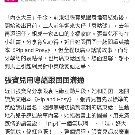
「內衣大王」千金、前港姐張寶兒跟袁偉豪結婚後，
開始淡出幕前，二人前年迎來大仔「袁咕碌」，去年
再添細仔，組成一家四口的幸福家庭。張寶兒不時在
小紅書，分享育兒心得，近日她跟囝囝一起閱讀英繪
本《Pip and Posy》，但全程以廣東話講故事，而牙
牙學語的袁咕碌，也用廣東話回應，場面溫馨，想不
到馬上引起網民對中英啟蒙語之爭。
張寶兒用粵語跟囝囝溝通
近日張寶兒分享跟袁咕碌互動片段，她和囝囝一起閱
讀英文繪本《Pip and Posy》，張寶兒首先以標準的
英語讀出書名，隨即無縫切換到流利的廣東話，生動
地為兒子講述故事內容，她指著書上的圖畫，用充滿
感情的語氣說：「Pip有一個氣球啊」、「哇，好大
嘅氣球，係紅色嘅！」。整個過程，張寶兒都以廣東