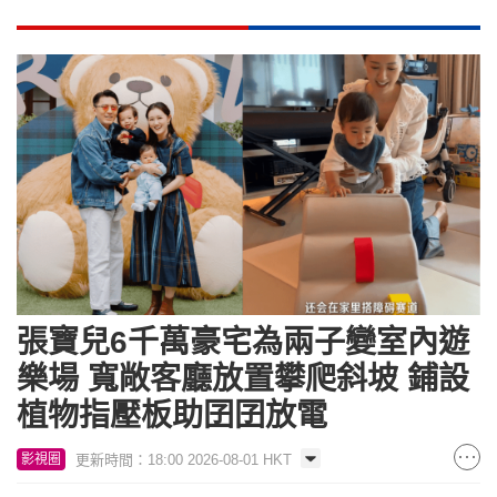
張寶兒6千萬豪宅為兩子變室內遊
樂場 寬敞客廳放置攀爬斜坡 鋪設
植物指壓板助囝囝放電
更新時間：18:00 2026-08-01 HKT
影視圈