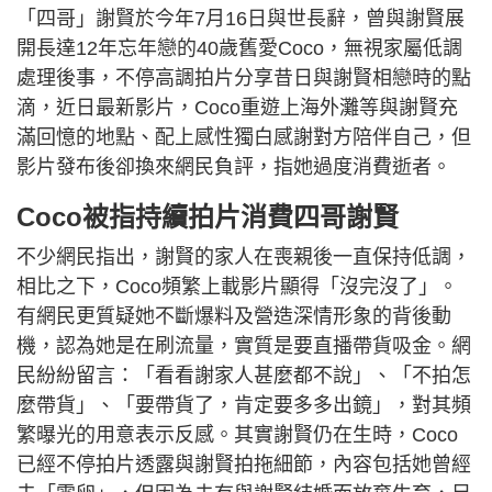
「四哥」謝賢於今年7月16日與世長辭，曾與謝賢展
開長達12年忘年戀的40歲舊愛Coco，無視家屬低調
處理後事，不停高調拍片分享昔日與謝賢相戀時的點
滴，近日最新影片，Coco重遊上海外灘等與謝賢充
滿回憶的地點、配上感性獨白感謝對方陪伴自己，但
影片發布後卻換來網民負評，指她過度消費逝者。
Coco被指持續拍片消費四哥謝賢
不少網民指出，謝賢的家人在喪親後一直保持低調，
相比之下，Coco頻繁上載影片顯得「沒完沒了」。
有網民更質疑她不斷爆料及營造深情形象的背後動
機，認為她是在刷流量，實質是要直播帶貨吸金。網
民紛紛留言：「看看謝家人甚麼都不說」、「不拍怎
麼帶貨」、「要帶貨了，肯定要多多出鏡」，對其頻
繁曝光的用意表示反感。其實謝賢仍在生時，Coco
已經不停拍片透露與謝賢拍拖細節，內容包括她曾經