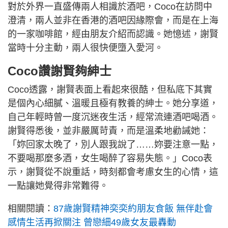
對於外界一直盛傳兩人相識於酒吧，Coco在訪問中
澄清，兩人並非在香港的酒吧因緣際會，而是在上海
的一家咖啡館，經由朋友介紹而認識。她憶述，謝賢
當時十分主動，兩人很快便墮入愛河。
Coco讚謝賢夠紳士
Coco透露，謝賢表面上看起來很酷，但私底下其實
是個內心細膩、溫暖且極有教養的紳士。她分享道，
自己年輕時曾一度沉迷夜生活，經常流連酒吧喝酒。
謝賢得悉後，並非嚴厲苛責，而是溫柔地勸誡她：
「妳回家太晚了，別人跟我說了……妳要注意一點，
不要喝那麼多酒，女生喝醉了容易失態。」Coco表
示，謝賢從不說重話，時刻都會考慮女生的心情，這
一點讓她覺得非常難得。
相關閱讀：
87歲謝賢精神奕奕約朋友食飯 無伴赴會
感情生活再掀關注 曾戀細49歲女友最轟動