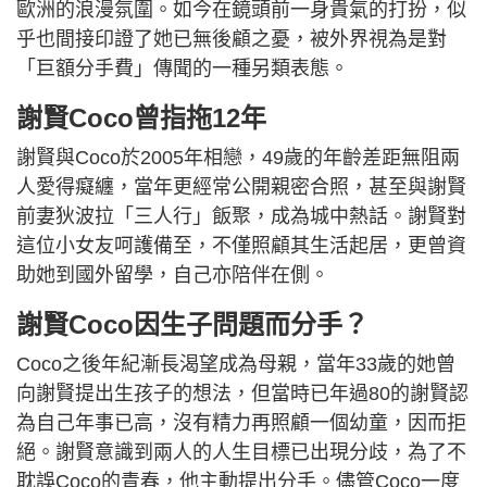
歐洲的浪漫氛圍。如今在鏡頭前一身貴氣的打扮，似
乎也間接印證了她已無後顧之憂，被外界視為是對
「巨額分手費」傳聞的一種另類表態。
謝賢Coco曾指拖12年
謝賢與Coco於2005年相戀，49歲的年齡差距無阻兩
人愛得癡纏，當年更經常公開親密合照，甚至與謝賢
前妻狄波拉「三人行」飯聚，成為城中熱話。謝賢對
這位小女友呵護備至，不僅照顧其生活起居，更曾資
助她到國外留學，自己亦陪伴在側。
謝賢Coco因生子問題而分手？
Coco之後年紀漸長渴望成為母親，當年33歲的她曾
向謝賢提出生孩子的想法，但當時已年過80的謝賢認
為自己年事已高，沒有精力再照顧一個幼童，因而拒
絕。謝賢意識到兩人的人生目標已出現分歧，為了不
耽誤Coco的青春，他主動提出分手。儘管Coco一度