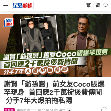
繁
简
謝賢「爺孫戀」前女友Coco脹爆
罕現身 首回應2千萬掟煲費傳聞
分手7年大爆拍拖私隱
更新時間：14:30 2026-01-03 HKT
影視圈