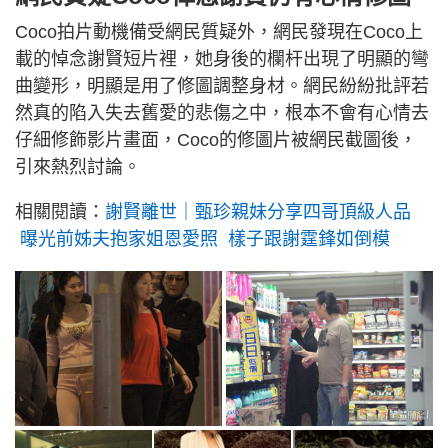
Coco拍片動機備受網民質疑外，網民發現在Coco上
載的悼念謝賢短片裡，她身後的欄杆出現了明顯的彎
曲變形，明顯是用了修圖調整身材。網民紛紛批評若
然真的陷入失去舊愛的悲傷之中，根本不會有心情去
仔細修飾影片畫面，Coco的修圖片被網民截圖後，
引來熱烈討論。
相關閱讀：
謝賢離世｜甄珍親妹分享四哥頂級人品
曝光前姊夫抱家姐恩愛照 樣子跟謝霆鋒如倒模