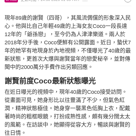
現年89歲的謝賢（四哥），其風流倜儻的形象深入民
心。他與比自己年輕49歲的上海女友Coco一段長達
12年的「爺孫戀」，至今仍為人津津樂道。兩人於
2018年分手後，Coco便鮮有公開露面。近日，蟄伏7
年的她罕有地現身於內地視頻，不僅曝光了40歲的最
新狀態，更首次大爆與謝賢當年的戀愛秘辛，並對傳
聞中的2000萬分手費作出另類回應。
謝賢前度Coco最新狀態曝光
在近日曝光的視頻中，現年40歲的Coco接受訪問。
從畫面可見，她身形比以往豐滿了不少，但氣色紅
潤，精神狀態極佳。她身穿一襲黑色低胸上衣，配戴
著時尚的粗框眼鏡，打扮成熟性感，頗有幾分闊太太
的風範。在訪談中，她顯得從容大方，暢談與謝賢的
往日情。