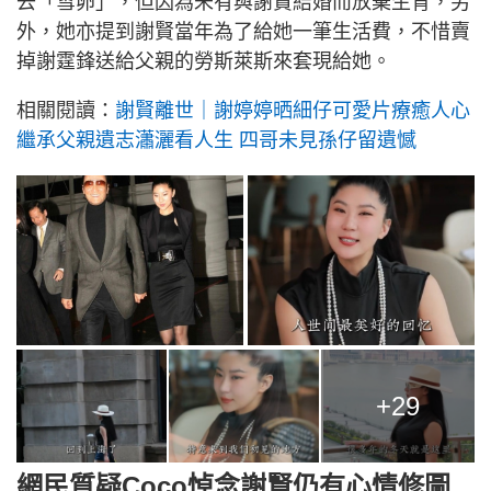
去「雪卵」，但因為未有與謝賢結婚而放棄生育，另
外，她亦提到謝賢當年為了給她一筆生活費，不惜賣
掉謝霆鋒送給父親的勞斯萊斯來套現給她。
相關閱讀：
謝賢離世｜謝婷婷晒細仔可愛片療癒人心
繼承父親遺志瀟灑看人生 四哥未見孫仔留遺憾
+29
網民質疑Coco悼念謝賢仍有心情修圖