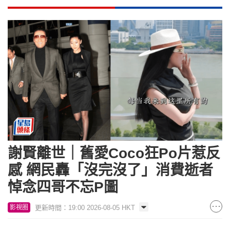
謝賢離世｜舊愛Coco狂Po片惹反
感 網民轟「沒完沒了」消費逝者
悼念四哥不忘P圖
更新時間：19:00 2026-08-05 HKT
影視圈