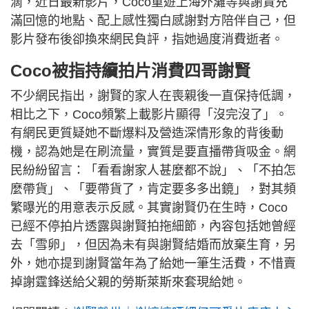
滴，近日最新影片，Coco重遊上海外灘等與謝賢充
滿回憶的地點、配上感性獨白感謝對方陪伴自己，但
影片發布後卻換來網民負評，指她過度消費逝者。
Coco被指持續拍片消費四哥謝賢
不少網民指出，謝賢的家人在喪親後一直保持低調，
相比之下，Coco頻繁上載影片顯得「沒完沒了」。
有網民更質疑她不斷爆料及營造深情形象的背後動
機，認為她是在刷流量，實質是要直播帶貨吸金。網
民紛紛留言：「看看謝家人甚麼都不說」、「不拍怎
麼帶貨」、「要帶貨了，肯定要多多出鏡」，對其頻
繁曝光的用意表示反感。其實謝賢仍在生時，Coco
已經不停拍片透露與謝賢拍拖細節，內容包括她曾經
去「雪卵」，但因為未有與謝賢結婚而放棄生育，另
外，她亦提到謝賢當年為了給她一筆生活費，不惜賣
掉謝霆鋒送給父親的勞斯萊斯來套現給她。