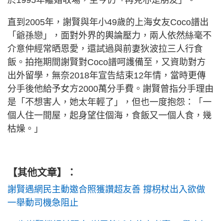
於1995年離婚收場，至今仍「再見亦是朋友」。
直到2005年，謝賢與年小49歲的上海女友Coco譜出
「爺孫戀」，面對外界的輿論壓力，兩人依然絲毫不
介意仲經常晒恩愛，還試過與前妻狄波拉三人行食
飯。拍拖期間謝賢對Coco譜呵護備至，又資助對方
出外留學，無奈2018年宣告結束12年情，當時更傳
分手後他給予女方2000萬分手費。謝賢曾指分手理由
是「不想害人，她太年輕了」，但也一度抱怨：「一
個人住一間屋，起身望住個海，食飯又一個人食，幾
枯燥。」
【其他文章】：
謝賢遇網民主動邀合照獲讚超友善 撐枴杖出入欲做
一舉動司機急阻止