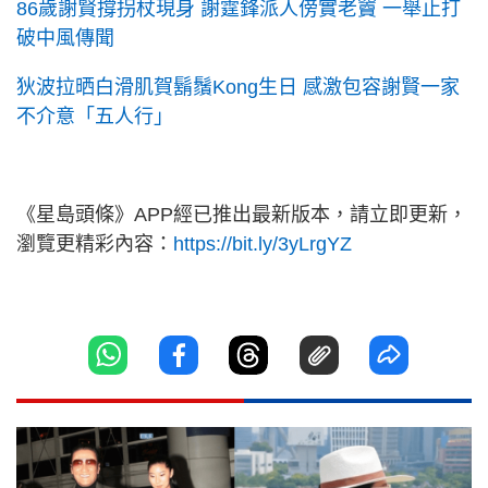
86歲謝賢撐拐杖現身 謝霆鋒派人傍實老竇 一舉止打
破中風傳聞
狄波拉晒白滑肌賀鬍鬚Kong生日 感激包容謝賢一家
不介意「五人行」
《星島頭條》APP經已推出最新版本，請立即更新，
瀏覽更精彩內容：
https://bit.ly/3yLrgYZ