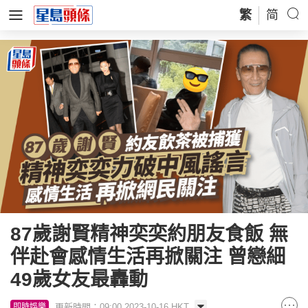
繁
简
87歲謝賢精神奕奕約朋友食飯 無
伴赴會感情生活再掀關注 曾戀細
49歲女友最轟動
更新時間：09:00 2023-10-16 HKT
即時娛樂