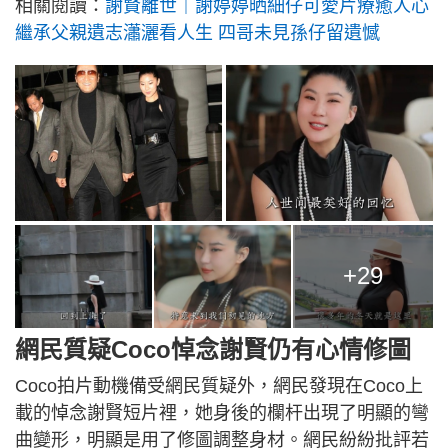
相關閱讀：
謝賢離世｜謝婷婷晒細仔可愛片療癒人心
繼承父親遺志瀟灑看人生 四哥未見孫仔留遺憾
+29
網民質疑Coco悼念謝賢仍有心情修圖
Coco拍片動機備受網民質疑外，網民發現在Coco上
載的悼念謝賢短片裡，她身後的欄杆出現了明顯的彎
曲變形，明顯是用了修圖調整身材。網民紛紛批評若