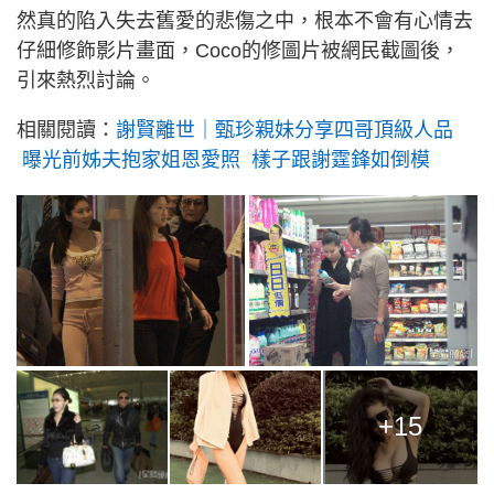
然真的陷入失去舊愛的悲傷之中，根本不會有心情去
仔細修飾影片畫面，Coco的修圖片被網民截圖後，
引來熱烈討論。
相關閱讀：
謝賢離世｜甄珍親妹分享四哥頂級人品
曝光前姊夫抱家姐恩愛照 樣子跟謝霆鋒如倒模
+15