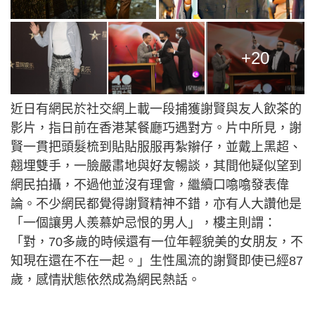
+20
近日有網民於社交網上載一段捕獲謝賢與友人飲茶的
影片，指日前在香港某餐廳巧遇對方。片中所見，謝
賢一貫把頭髮梳到貼貼服服再紮辮仔，並戴上黑超、
翹埋雙手，一臉嚴肅地與好友暢談，其間他疑似望到
網民拍攝，不過他並沒有理會，繼續口噏噏發表偉
論。不少網民都覺得謝賢精神不錯，亦有人大讚他是
「一個讓男人羨慕妒忌恨的男人」，樓主則謂：
「對，70多歲的時候還有一位年輕貌美的女朋友，不
知現在還在不在一起。」生性風流的謝賢即使已經87
歲，感情狀態依然成為網民熱話。