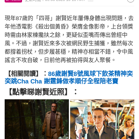
現年87歲的「四哥」謝賢近年屢傳身體出現問題，去
年他憑電影《殺出個黃昏》榮膺金像影帝，上台領獎
時需由林家棟攙扶之餘，更疑似歪嘴而傳出曾經中
風。不過，謝賢近來多次被網民野生捕獲，雖然每次
都撐着拐杖，但步履甚穩，精神亦相當不錯，令中風
謠言不攻自破，日前他再被拍得與友人聚餐。
【相關閱讀】：
86歲謝賢8號風球下飲茶精神奕
奕跳Cha Cha 謝霆鋒做孝順仔全程陪老竇
【點擊睇謝賢近照】：