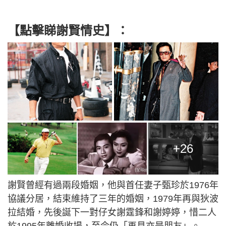
【點擊睇謝賢情史】：
+26
謝賢曾經有過兩段婚姻，他與首任妻子甄珍於1976年
協議分居，結束維持了三年的婚姻，1979年再與狄波
拉結婚，先後誕下一對仔女謝霆鋒和謝婷婷，惜二人