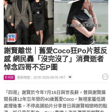
謝賢離世｜舊愛Coco狂Po片惹反
感 網民轟「沒完沒了」消費逝者
悼念四哥不忘P圖
更新時間：19:00 2026-08-05 HKT
影視圈
「四哥」謝賢於今年7月16日與世長辭，曾與謝賢展
開長達12年忘年戀的40歲舊愛Coco，無視家屬低調
處理後事，不停高調拍片分享昔日與謝賢相戀時的點