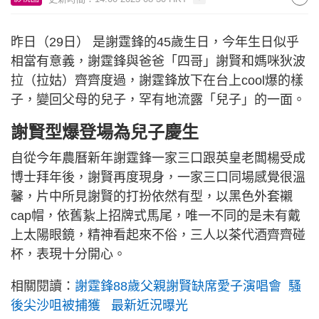
昨日（29日） 是謝霆鋒的45歲生日，今年生日似乎
相當有意義，謝霆鋒與爸爸「四哥」謝賢和媽咪狄波
拉（拉姑）齊齊度過，謝霆鋒放下在台上cool爆的樣
子，變回父母的兒子，罕有地流露「兒子」的一面。
謝賢型爆登場為兒子慶生
自從今年農曆新年謝霆鋒一家三口跟英皇老闆楊受成
博士拜年後，謝賢再度現身，一家三口同場感覺很溫
馨，片中所見謝賢的打扮依然有型，以黑色外套襯
cap帽，依舊紥上招牌式馬尾，唯一不同的是未有戴
上太陽眼鏡，精神看起來不俗，三人以茶代酒齊齊碰
杯，表現十分開心。
相關閱讀：
謝霆鋒88歲父親謝賢缺席愛子演唱會 騷
後尖沙咀被捕獲 最新近況曝光