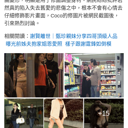
曲變形，明顯是用了修圖調整身材。網民紛紛批評若
然真的陷入失去舊愛的悲傷之中，根本不會有心情去
仔細修飾影片畫面，Coco的修圖片被網民截圖後，
引來熱烈討論。
相關閱讀：
謝賢離世｜甄珍親妹分享四哥頂級人品
曝光前姊夫抱家姐恩愛照 樣子跟謝霆鋒如倒模
+15