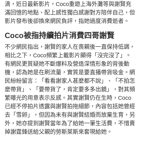
滴，近日最新影片，Coco重遊上海外灘等與謝賢充
滿回憶的地點、配上感性獨白感謝對方陪伴自己，但
影片發布後卻換來網民負評，指她過度消費逝者。
Coco被指持續拍片消費四哥謝賢
不少網民指出，謝賢的家人在喪親後一直保持低調，
相比之下，Coco頻繁上載影片顯得「沒完沒了」。
有網民更質疑她不斷爆料及營造深情形象的背後動
機，認為她是在刷流量，實質是要直播帶貨吸金。網
民紛紛留言：「看看謝家人甚麼都不說」、「不拍怎
麼帶貨」、「要帶貨了，肯定要多多出鏡」，對其頻
繁曝光的用意表示反感。其實謝賢仍在生時，Coco
已經不停拍片透露與謝賢拍拖細節，內容包括她曾經
去「雪卵」，但因為未有與謝賢結婚而放棄生育，另
外，她亦提到謝賢當年為了給她一筆生活費，不惜賣
掉謝霆鋒送給父親的勞斯萊斯來套現給她。