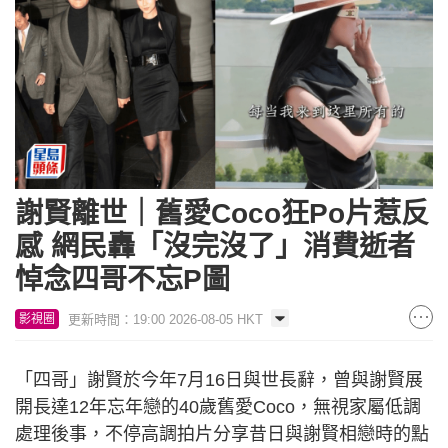
謝賢離世｜舊愛Coco狂Po片惹反
感 網民轟「沒完沒了」消費逝者
悼念四哥不忘P圖
更新時間：19:00 2026-08-05 HKT
影視圈
「四哥」謝賢於今年7月16日與世長辭，曾與謝賢展
開長達12年忘年戀的40歲舊愛Coco，無視家屬低調
處理後事，不停高調拍片分享昔日與謝賢相戀時的點