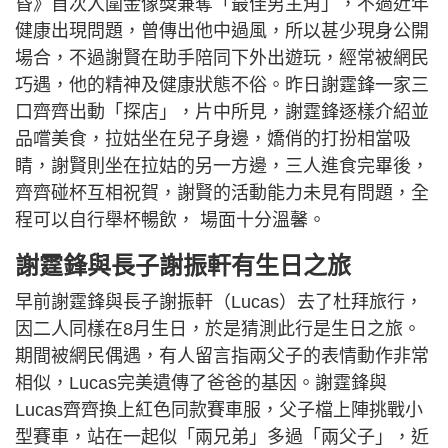
昏》首次入圍金像獎兼奪「最佳男主角」，不過近年
健康出現問題，曾傳出他中過風，所以甚少現身公開
場合，不過謝賢在助手陪同下外出遊玩，經常被網民
巧遇，他的精神及健康狀態不俗。昨日謝霆鋒一家三
口齊齊出動「探店」，片中所見，謝霆鋒逐樣介紹並
品嚐美食，拉姑坐在兒子身邊，嬌俏的打扮相當吸
睛，謝賢則坐在拉姑的另一方邊，三人進食完畢後，
齊齊碰杯互相祝賀，謝賢的活動能力未見有問題，全
程可以自行舉杯暢飲， 場面十分溫馨。
謝霆鋒與長子謝振軒有生日之旅
早前謝霆鋒與長子謝振軒（Lucas）去了杜拜旅行，
因二人同樣在8月生日，於是猜測此行是生日之旅。
期間被網民偶遇，有人留言指兩父子的表情動作非常
相似，Lucas完美遺傳了爸爸的基因。謝霆鋒與
Lucas齊齊換上紅色同款賽車服，父子檔上陣挑戰小
型賽車，站在一起似「兩兄弟」多過「兩父子」，近