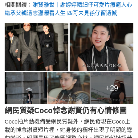
相關閱讀：
謝賢離世｜謝婷婷晒細仔可愛片療癒人心
繼承父親遺志瀟灑看人生 四哥未見孫仔留遺憾
+29
網民質疑Coco悼念謝賢仍有心情修圖
Coco拍片動機備受網民質疑外，網民發現在Coco上
載的悼念謝賢短片裡，她身後的欄杆出現了明顯的彎