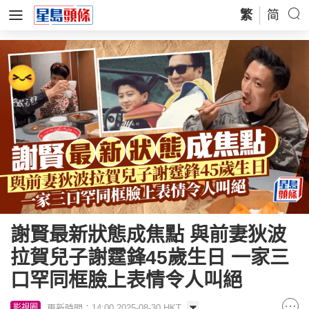
繁
简
謝賢最新狀態成焦點 與前妻狄波
拉賀兒子謝霆鋒45歲生日 一家三
口罕同框臉上表情令人叫絕
更新時間：14:00 2025-08-30 HKT
影視圈