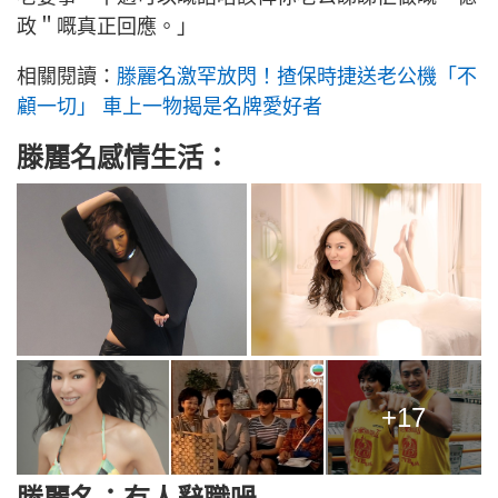
政＂嘅真正回應。」
相關閱讀：
滕麗名激罕放閃！揸保時捷送老公機「不
顧一切」 車上一物揭是名牌愛好者
滕麗名感情生活：
+17