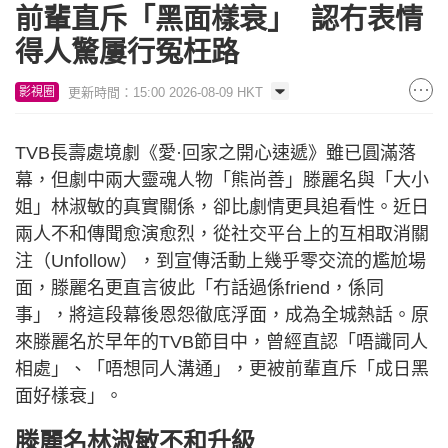
前輩直斥「黑面樣衰」 認冇表情
得人驚屢行冤枉路
更新時間：15:00 2026-08-09 HKT
影視圈
TVB長壽處境劇《愛·回家之開心速遞》雖已圓滿落
幕，但劇中兩大靈魂人物「熊尚善」滕麗名與「大小
姐」林淑敏的真實關係，卻比劇情更具追看性。近日
兩人不和傳聞愈演愈烈，從社交平台上的互相取消關
注（Unfollow），到宣傳活動上幾乎零交流的尷尬場
面，滕麗名更直言彼此「冇話過係friend，係同
事」，將這段幕後恩怨徹底浮面，成為全城熱話。原
來滕麗名於早年的TVB節目中，曾經直認「唔識同人
相處」、「唔想同人溝通」，更被前輩直斥「成日黑
面好樣衰」。
滕麗名林淑敏不和升級