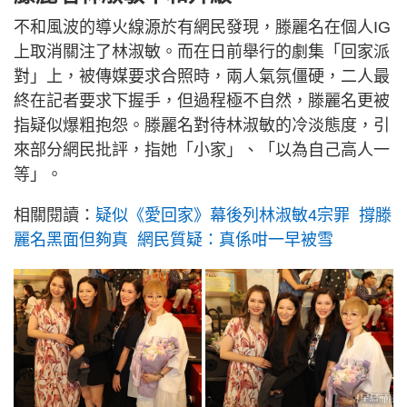
不和風波的導火線源於有網民發現，滕麗名在個人IG
上取消關注了林淑敏。而在日前舉行的劇集「回家派
對」上，被傳媒要求合照時，兩人氣氛僵硬，二人最
終在記者要求下握手，但過程極不自然，滕麗名更被
指疑似爆粗抱怨。滕麗名對待林淑敏的冷淡態度，引
來部分網民批評，指她「小家」、「以為自己高人一
等」。
相關閱讀：
疑似《愛回家》幕後列林淑敏4宗罪 撐滕
麗名黑面但夠真 網民質疑：真係咁一早被雪