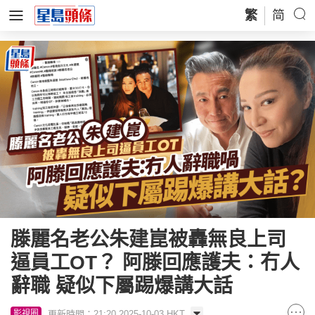
繁
简
滕麗名老公朱建崑被轟無良上司
逼員工OT？ 阿滕回應護夫：冇人
辭職 疑似下屬踢爆講大話
更新時間：21:20 2025-10-03 HKT
影視圈