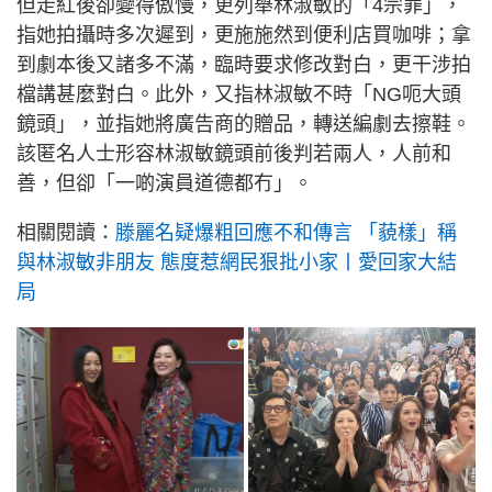
但走紅後卻變得傲慢，更列舉林淑敏的「4宗罪」，
指她拍攝時多次遲到，更施施然到便利店買咖啡；拿
到劇本後又諸多不滿，臨時要求修改對白，更干涉拍
檔講甚麼對白。此外，又指林淑敏不時「NG呃大頭
鏡頭」，並指她將廣告商的贈品，轉送編劇去擦鞋。
該匿名人士形容林淑敏鏡頭前後判若兩人，人前和
善，但卻「一啲演員道德都冇」。
相關閱讀：
滕麗名疑爆粗回應不和傳言 「藐樣」稱
與林淑敏非朋友 態度惹網民狠批小家丨愛回家大結
局