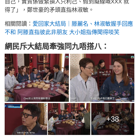
自己，實質係做緊損人只利己、假到癡線嘅XXX 就
得了」，鄭世豪的矛頭直指林淑敏。
相關閱讀：
愛回家大結局｜滕麗名、林淑敏握手回應
不和 阿滕直指彼此非朋友 大小姐指傳聞得啖笑
網民斥大結局牽強同九唔搭八：
+38