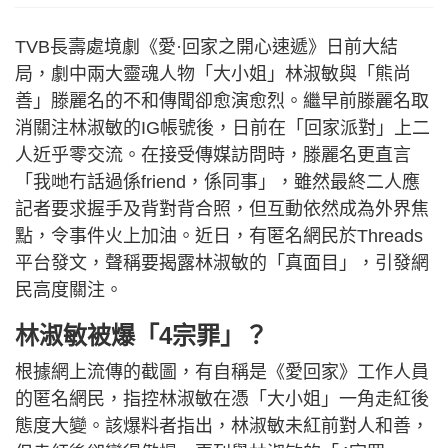
TVB長壽處境劇《愛·回家之開心速遞》日前大結
局，劇中兩大靈魂人物「大小姐」林淑敏與「熊尚
善」滕麗名的不和傳聞卻愈演愈烈。繼早前滕麗名取
消關注林淑敏的IG帳號後，日前在「回家派對」上二
人近乎零交流。在接受傳媒訪問時，滕麗名更直言
「我哋冇話過係friend，係同事」，雖然最終二人應
記者要求握手及背對背合照，但互動依然成為外界焦
點，令事件火上加油。近日，有匿名網民於Threads
平台發文，聲稱要揭露林淑敏的「真面目」，引發網
民高度關注。
林淑敏被爆「4宗罪」？
根據網上流傳的截圖，有自稱是《愛回家》工作人員
的匿名網民，指控林淑敏在憑「大小姐」一角走紅後
態度大變。該爆料者指出，林淑敏未紅前對人和善，