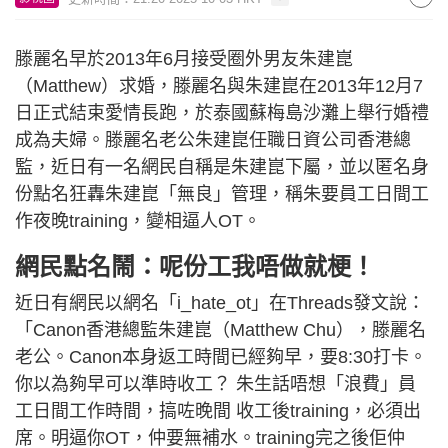
滕麗名早於2013年6月接受圈外男友朱建崑
（Matthew）求婚，滕麗名與朱建崑在2013年12月7
日正式結束愛情長跑，於泰國蘇梅島沙灘上舉行婚禮
成為夫婦。滕麗名老公朱建崑任職日資公司香港總
監，近日有一名網民自稱是朱建崑下屬，並以匿名身
份點名狂轟朱建崑「無良」管理，稱朱要員工日間工
作夜晚training，變相逼人OT。
網民點名鬧：呢份工我唔做就梗！
近日有網民以網名「i_hate_ot」在Threads發文說：
「Canon香港總監朱建崑（Matthew Chu），滕麗名
老公。Canon本身返工時間已經夠早，要8:30打卡。
你以為夠早可以準時收工？ 朱生話唔想「浪費」員
工日間工作時間，搞咗晚間 收工後training，必須出
席。明逼你OT，仲要無補水。training完之後佢仲