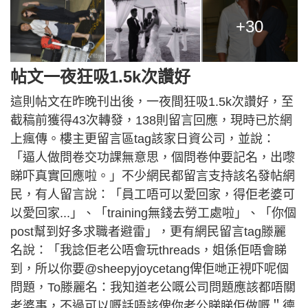
+30
帖文一夜狂吸1.5k次讚好
這則帖文在昨晚刊出後，一夜間狂吸1.5k次讚好，至
截稿前獲得43次轉發，138則留言回應，現時已於網
上瘋傳。樓主更留言區tag該家日資公司，並說：
「逼人做問卷交功課無意思，個問卷仲要記名，出嚟
睇吓真實回應啦。」不少網民都留言支持該名發帖網
民，有人留言說：「員工唔可以愛回家，得佢老婆可
以愛回家...」、「training無錢去勞工處啦」、「你個
post幫到好多求職者避雷」，更有網民留言tag滕麗
名說：「我諗佢老公唔會玩threads，姐係佢唔會睇
到，所以你要@sheepyjoycetang俾佢哋正視吓呢個
問題，To滕麗名：我知道老公嘅公司問題應該都唔關
老婆事，不過可以嘅話唔該俾你老公睇睇佢做嘅＂德