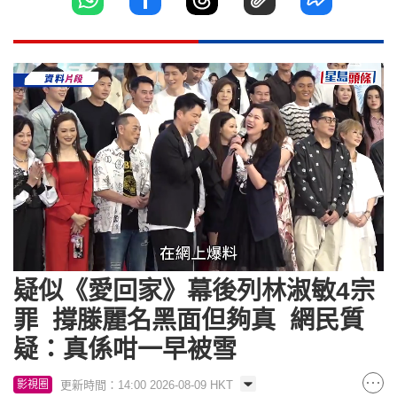
Loaded
:
Unmute
86.74%
疑似《愛回家》幕後列林淑敏4宗
罪 撐滕麗名黑面但夠真 網民質
疑：真係咁一早被雪
更新時間：14:00 2026-08-09 HKT
影視圈