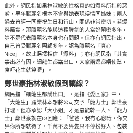
此外，網民指如果林淑敏的性格真的如爆料所指般惡
劣，早年滕麗名根本不會與她表現得情同姊妹；兩人
過去曾經一同慶祝生日和行山，關係非常密切。若爆
料屬實，那滕麗名能與這種脾氣的人當好閨密多年，
豈不是代表滕麗名本身也有問題。但亦有網民指出，
自己曾受滕麗名照顧多年，認為滕麗名「真心
Nice」，故此選擇相信「爆料」；亦有網民指「其實
事出必有因，細龍生都講出口，大家兩邊都唔使幫，
食吓花生就算囉」。
鄭世豪指林淑敏假到黐線？
網民指「細龍生都講出口」，是指《愛回家》中，
「大龍生」羅樂林本想將公司交予「龍力士」鄭世豪
打理，但亦承認「大小姐」才是最能幹一人。「龍力
士」鄭世豪就在IG回應：「爸爸，我冇心戀戰，你交
畀你所想就得了，千萬不要畀隻只不停扮好人、包裝