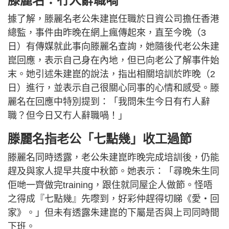
滕麗名：冇人辭職喎
據了解，滕麗名老公朱建崑任職於日資公司擔任香港
總監，事件由昨晚在網上瘋傳起來，直至今晚（3
日）有傳媒就此事向滕麗名查詢，她隨後代老公朱建
崑回應，表示自己身在內地，但已向老公了解事件始
末。她引述朱建崑的說法，指出相關培訓於昨晚（2
日）進行，並表示自己很關心同事的心情和感受。滕
麗名在回應中特別提到：「我問朱生今日有冇人辭
職？但今日又冇人辭職喎！」
滕麗名指老公「七點幾」收工過節
滕麗名同時透露，老公朱建崑昨晚完成培訓後，仍能
趕及與家人提早共度中秋節。她表示：「尋晚朱生同
佢哋一齊做完training，跟住就同屋企人做節。怪唔
之得成『七點幾』先嚟到，好彩仲趕得切睇《愛‧回
家》。」但未有透露朱建崑的下屬是否與上司同時間
下班。