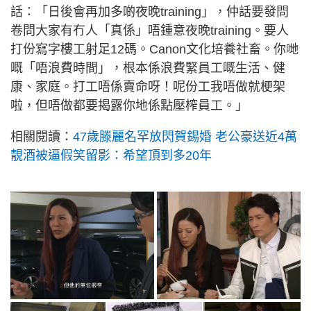
話：「日後會再加多啲夜晚training」，仲話要發問
卷問大家有冇人「真係」唔鍾意夜晚training。要人
打份寫字樓工射足12碼。Canon文化培養社畜。你哋
嘅「唔浪費時間」，根本係浪費緊員工嘅生活、健
康、家庭。打工唔係賣命呀！呢份工我唔做就梗架
啦，但唔做都要揭露你地係點壓榨員工。」
相關閱讀：
47歲滕麗名罕放閃賀錫婚 老公豪送近4萬
靚酒被逼假笑留影：希望頂到多20年