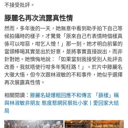
不接受批評。
滕麗名再次流露真性情
然而，多年後的一天，她無意中看到助手拍下自己等
候拍攝時的樣子，才驚覺「原來自己冇表情時個樣真
係可以咁惡，咁乞人憎！」那一刻，她才明白前輩的
當頭棒喝其實是出於好意，是將事實直接說出，而非
針對她。她懊悔地說：「如果當刻我接受別人批評去
改善，我就唔使行咁多年冤枉路！」。於片中滕麗名
大徹大悟，但今次跟林淑敏的不和事件，她似乎選擇
再次展露真性情。
相關閱讀：
滕麗名疑爆粗回應不和傳言 「藐樣」稱
與林淑敏非朋友 態度惹網民狠批小家丨愛回家大結
局