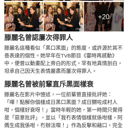
+20
滕麗名曾認屢次得罪人
滕麗名這種看似「黑口黑面」的態度，或許源於其不
善表達的個性。她早年在TVB節目《霎時再感動》
中，便曾以動畫配上旁白的形式，罕有地真情剖白，
坦承自己因天生表情嚴肅而屢次得罪人。
滕麗名曾被前輩直斥黑面樣衰
滕麗名在影片中憶述，一位前輩曾直接批評她：
「嘩！點解你個樣成日黑口黑面？成日嬲咗成村人
咁，個樣好衰呀！」當時年輕的她，第一時間只覺得
是「惡意批評」，並以「我冇表情個樣就係咁樣，阿
媽生成我係咁，冇辦法㗎！」作為反擊和藉口，完全