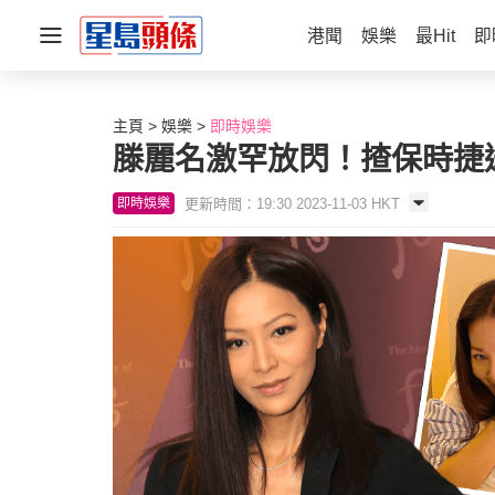
港聞
娛樂
最Hit
即
主頁
娛樂
即時娛樂
滕麗名激罕放閃！揸保時捷
更新時間：19:30 2023-11-03 HKT
即時娛樂