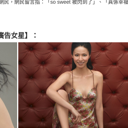
，網民留言指：「so sweet 被閃到了」、「真係幸
廣告女星】：