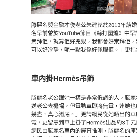
滕麗名與金融才俊老公朱建崑於2013年
名早前曾於YouTube節目《絲打圍爐》中
崇拜佢，就算佢好兇狠，我都會好崇拜佢，
可以好冷靜，呢一點我係好佩服佢。」更指
車內掛Hermès吊飾
滕麗名老公跟她一樣是非常低調的人，滕麗
送老公去機場，但電動車即將無電，連她也
幾盡，真心淆底。」更請網民從她晒出的車
電，更留意到車上掛了Hermès出品約3千
網民由滕麗名車內的屏幕推測，滕麗名的座