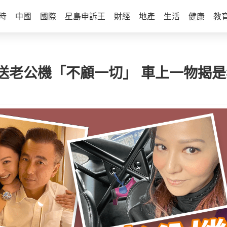
時
中國
國際
星島申訴王
財經
地產
生活
健康
教
送老公機「不顧一切」 車上一物揭