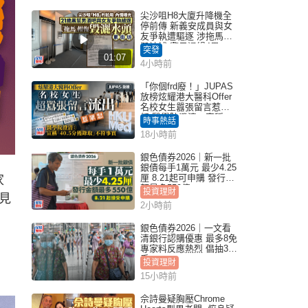
尖沙咀H8大廈升降機全
停前傳 新義安成員與女
友爭執遭驅逐 涉拖馬刑
毀被捕 警另通緝4男
突發
01:07
4小時前
「你個frd廢！」JUPAS
放榜炫耀港大醫科Offer
名校女生囂張留言惹眾
怒 醫學院澄清：宣稱
時事熱話
「40.5分獲錄取」不符事
18小時前
實｜Juicy叮
銀色債券2026｜新一批
銀債每手1萬元 最少4.25
厘 8.21起可申購 發行金
家
額最多550億
投資理財
見
2小時前
銀色債券2026｜一文看
清銀行認購優惠 最多8免
專家料反應熱烈 倡抽30
手
投資理財
15小時前
佘詩曼疑胸壓Chrome