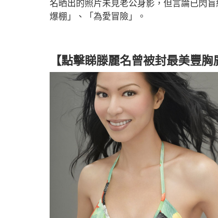
名晒出的照片未見老公身影，但言論已閃盲網民
爆棚」、「為愛冒險」。
【點擊睇滕麗名曾被封最美豐胸