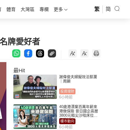
繁
简
育
體育
大灣區
專欄
更多
是名牌愛好者
最Hit
謝偉俊夫婦擬效法蔡瀾
｜周顯
投資理財
6小時前
40歲港漂棄百萬年薪來
港做保險 昔日國企高層
3800元租尖沙咀床位｜
租盤Million
樓市動向
6小時前