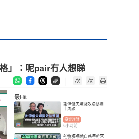
」：呢pair冇人想睇
最Hit
謝偉俊夫婦擬效法蔡瀾
｜周顯
投資理財
6小時前
40歲港漂棄百萬年薪來