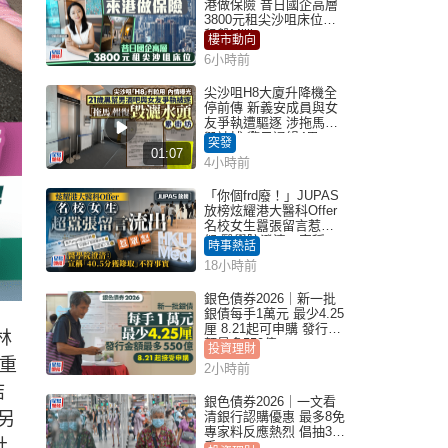
港做保險 昔日國企高層
3800元租尖沙咀床位｜
租盤Million
樓市動向
6小時前
尖沙咀H8大廈升降機全
停前傳 新義安成員與女
友爭執遭驅逐 涉拖馬刑
毀被捕 警另通緝4男
突發
01:07
4小時前
「你個frd廢！」JUPAS
放榜炫耀港大醫科Offer
名校女生囂張留言惹眾
怒 醫學院澄清：宣稱
時事熱話
「40.5分獲錄取」不符事
18小時前
實｜Juicy叮
銀色債券2026｜新一批
銀債每手1萬元 最少4.25
厘 8.21起可申購 發行金
林
額最多550億
投資理財
重
2小時前
結
銀色債券2026｜一文看
另
清銀行認購優惠 最多8免
專家料反應熱烈 倡抽30
社
手