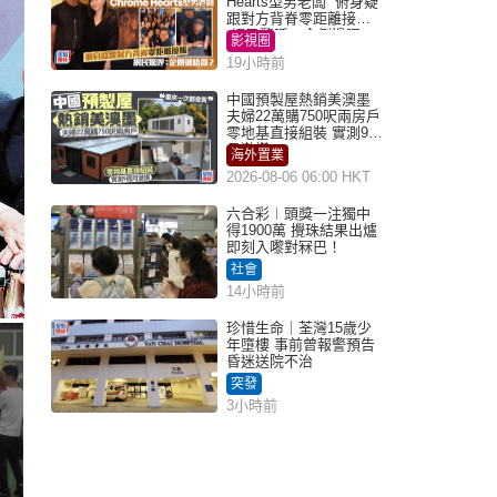
Hearts型男老闆 俯身疑
跟對方背脊零距離接觸
網民驚呼：企側邊唔
影視圈
得？
19小時前
中國預製屋熱銷美澳墨
夫婦22萬購750呎兩房戶
零地基直接組裝 實測9個
月激讚
海外置業
2026-08-06 06:00 HKT
六合彩︱頭獎一注獨中
得1900萬 攪珠結果出爐
即刻入嚟對冧巴！
社會
14小時前
珍惜生命｜荃灣15歲少
年墮樓 事前曾報警預告
昏迷送院不治
突發
3小時前