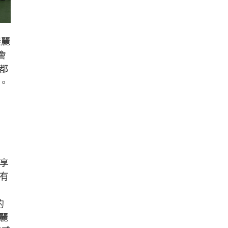
滕麗
會
都
。
享
有
的
麗