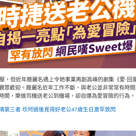
入屋，但近年滕麗名遇上令她事業再創高峰的劇集《愛·回
觀眾歡迎。滕麗名近年工作不斷，與老公並非常常有時間
時間，樂做司機送老公到機場，卻自爆為愛冒險的行為。
鴻第三者 坎坷過後覓得好老公47歲生日激罕放閃