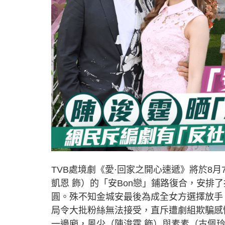
TVB處境劇《愛·回家之開心速遞》將於8月
凱恩 飾）的「安Bon戀」鋪路復合，安排
圓。殊不知金城安最後為成全女方選擇放手，
局令大批粉絲無法接受，直斥遭劇組欺騙感
一邊廂，風少（陳浚霆 飾）與素素（古佩