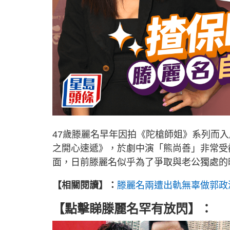
47歲滕麗名早年因拍《陀槍師姐》系列而
之開心速遞》，於劇中演「熊尚善」非常受
面，日前滕麗名似乎為了爭取與老公獨處的
【相關閱讀】：
滕麗名兩遭出軌無辜做郭政
【點擊睇滕麗名罕有放閃】：