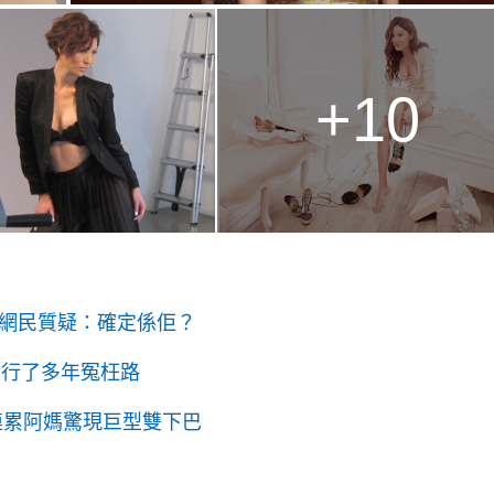
+10
遭網民質疑：確定係佢？
招行了多年冤枉路
連累阿媽驚現巨型雙下巴