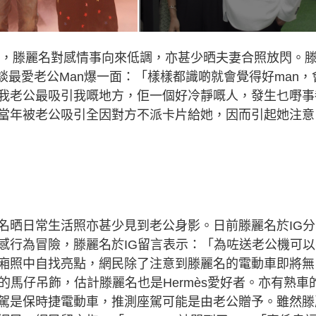
結婚，滕麗名對感情事向來低調，亦甚少晒夫妻合照放閃。
罕談最愛老公Man爆一面：「樣樣都識啲就會覺得好man，
我老公最吸引我嘅地方，佢一個好冷靜嘅人，發生乜嘢事
當年被老公吸引全因對方不派卡片給她，因而引起她注意
名晒日常生活照亦甚少見到老公身影。日前滕麗名於IG分
感行為冒險，滕麗名於IG留言表示：「為咗送老公機可以
廂照中自找亮點，網民除了注意到滕麗名的電動車即將無
元的馬仔吊飾，估計滕麗名也是Hermès愛好者。亦有熟車
駕是保時捷電動車，推測座駕可能是由老公贈予。雖然滕