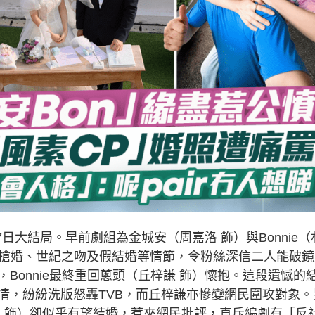
7日大結局。早前劇組為金城安（周嘉洛 飾）與Bonnie（
了搶婚、世紀之吻及假結婚等情節，令粉絲深信二人能破鏡
Bonnie最終重回蔥頭（丘梓謙 飾）懷抱。這段遺憾的
情，紛紛洗版怒轟TVB，而丘梓謙亦慘變網民圍攻對象。
玲 飾）卻似乎有望結婚，惹來網民批評，直斥編劇有「反