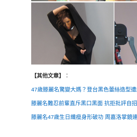
【其他文章】
：
47歲滕麗名驚變大媽？登台黑色蕾絲造型
滕麗名難忍前輩直斥黑口黑面 抗拒批評自
滕麗名47歲生日纖瘦身形破功 周嘉洛掌鏡