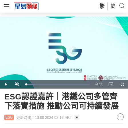
繁
简
Remaining
-
4:52
Loaded
:
Play
Unmute
Picture-
Full
14.26%
in-
Picture
Time
ESG認證嘉許｜港鐵公司多管齊
下落實措施 推動公司可持續發展
更新時間：13:00 2024-02-16 HKT
ESG