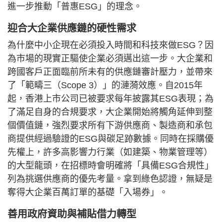
進一步推動「普惠ESG」的理念。
迎合大企業供應鏈的硬性需求
為什麼中小企現在必須投入時間和科技來做ESG？因
為市場的現實正驅使企業必須邁出這一步。大企業和
跨國客戶正面臨前所未有的供應鏈審計壓力，並帶來
了「範疇三（Scope 3）」的漣漪效應。自2015年
起，香港上市公司已被要求每年披露其ESG表現；為
了滿足自身的合規要求，大企業開始將觸角延伸到整
個價值鏈，強烈要求所有下游供應商、製造商和承包
商提供經過驗證的ESG與碳足跡數據。同時在採購優
先權上，許多高影響力行業（如建築、物業管理等）
的大型龍頭，在招標時會明確將「具備ESG合規性」
列為挑選供應商的優先考量。拿到綠色認證，無疑是
奪得大企業百萬訂單的基礎「入場券」。
善用政府資助與補貼借力轉型