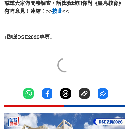
誠邀大家做問卷調查，話俾我哋知你對《星島教育》
有咩意見！連結：>>
按此
<<
↓即睇DSE2026專頁↓