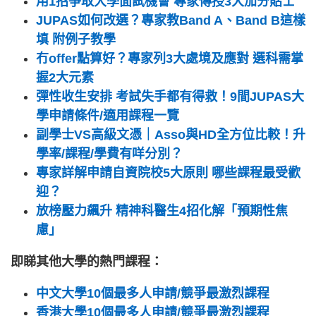
用1招爭取大學面試機會 專家傳授3大加分貼士
JUPAS如何改選？專家教Band A、Band B這樣
填 附例子教學
冇offer點算好？專家列3大處境及應對 選科需掌
握2大元素
彈性收生安排 考試失手都有得救！9間JUPAS大
學申請條件/適用課程一覽
副學士VS高級文憑｜Asso與HD全方位比較！升
學率/課程/學費有咩分別？
專家詳解申請自資院校5大原則 哪些課程最受歡
迎？
放榜壓力飆升 精神科醫生4招化解「預期性焦
慮」
即睇其他大學的熱門課程：
中文大學10個最多人申請/競爭最激烈課程
香港大學10個最多人申請/競爭最激烈課程