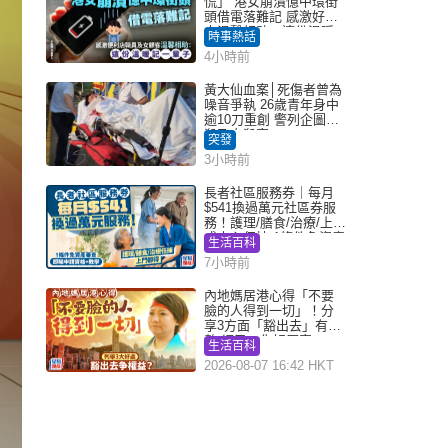
慌」 港女崩潰憶中環街
頭借電落難記 感激好心
人溫馨相助：這份溫暖
時事熱話
記一輩子｜Juicy叮
4小時前
黃大仙血案│死傷者曾為
噪音爭執 26歲青年身中
逾10刀重創 警列企圖謀
殺及自殺案
突發
3小時前
長者社區服務券｜每月
$541換過萬元社區券服
務！護理/膳食/治療/上門
或中心任揀 1條件免資產
生活百科
審查（附申請資格及教
7小時前
學）
內地媽居港心得「不要
臉的人得到一切」！分
享3方面「豁出去」有著
數 網民：你好厲害
生活百科
2026-08-07 16:42 HKT