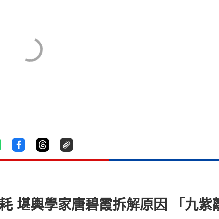
噩耗 堪輿學家唐碧霞拆解原因 「九