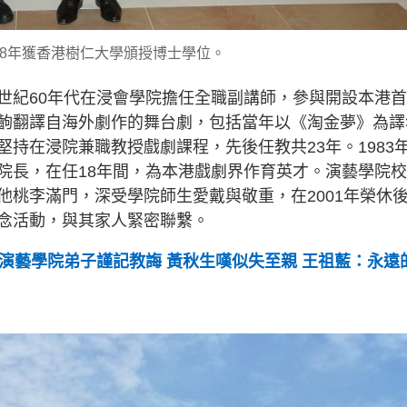
18年獲香港樹仁大學頒授博士學位。
世紀60年代在浸會學院擔任全職副講師，參與開設本港
齣翻譯自海外劇作的舞台劇，包括當年以《淘金夢》為譯
持在浸院兼職教授戲劇課程，先後任教共23年。1983
院長，在任18年間，為本港戲劇界作育英才。演藝學院
他桃李滿門，深受學院師生愛戴與敬重，在2001年榮休
念活動，與其家人緊密聯繫。
ir 演藝學院弟子謹記教誨 黃秋生嘆似失至親 王祖藍：永遠