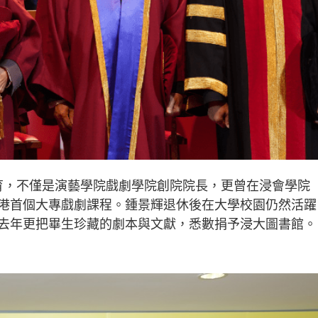
劇教育，不僅是演藝學院戲劇學院創院院長，更曾在浸會學院
港首個大專戲劇課程。鍾景輝退休後在大學校園仍然活躍
去年更把畢生珍藏的劇本與文獻，悉數捐予浸大圖書館。