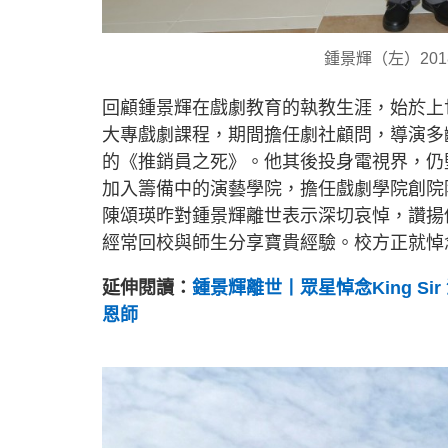
鍾景輝（左）20
回顧鍾景輝在戲劇教育的執教生涯，始於上
大專戲劇課程，期間擔任劇社顧問，導演多
的《推銷員之死》。他其後投身電視界，仍堅
加入籌備中的演藝學院，擔任戲劇學院創院
陳頌瑛昨對鍾景輝離世表示深切哀悼，讚揚
經常回校與師生分享寶貴經驗。校方正就悼
延伸閱讀：
鍾景輝離世丨眾星悼念King S
恩師