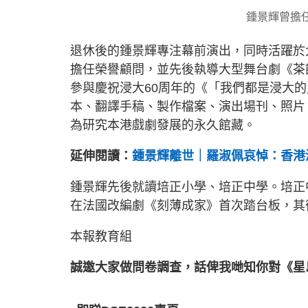
鍾景輝曾擔
退休後的鍾景輝專注幕前演出，同時活躍於
擔任榮譽顧問，並先後執導大型舞台劇《茶
參與慶祝浸大60周年的《「我們都是浸大的
本、翻譯手稿、製作檔案、演出場刊、照片
為研究本港戲劇發展的永久館藏。
延伸閱讀：
鍾景輝離世｜羅淑佩哀悼：香港演
鍾景輝先後就讀培正小學、培正中學。培正
在法國改編劇《刻薄成家》首次踏台板，其
本報教育組
誠邀大家做問卷調查，話俾我哋知你對《星