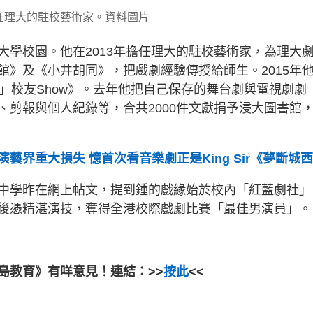
任理大的駐校藝術家。資料圖片
大學校園。他在2013年擔任理大的駐校藝術家，為理大
館》及《小井胡同》，把戲劇經驗傳授給師生。2015年
」校友Show》。去年他把自己保存的舞台劇與電視劇劇
、剪報與個人紀錄等，合共2000件文獻捐予浸大圖書館
藝界重大損失 憶首次看音樂劇正是King Sir《夢斷城
中學昨在網上帖文，提到鍾的戲緣始於校內「紅藍劇社」
後憑精湛演技，奪得全港校際戲劇比賽「最佳男演員」。
島教育》有咩意見！連結：>>
按此
<<