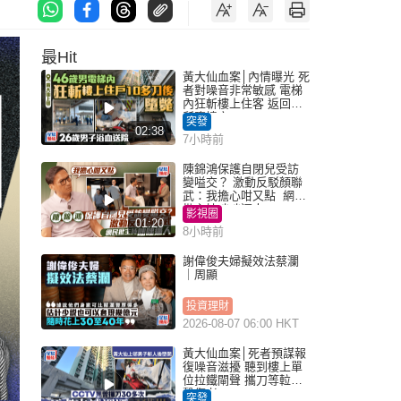
最Hit
黃大仙血案│內情曝光 死
者對噪音非常敏感 電梯
內狂斬樓上住客 返回住
所墮樓亡
突發
02:38
7小時前
陳錦鴻保護自閉兒受訪
變嗌交？ 激動反駁顏聯
武：我擔心咁又點 網民
批主持咄咄逼人
影視圈
01:20
8小時前
謝偉俊夫婦擬效法蔡瀾
｜周顯
投資理財
2026-08-07 06:00 HKT
黃大仙血案│死者預謀報
復噪音滋擾 聽到樓上單
位拉鐵閘聲 攜刀等𨋢伏
擊傷者
突發