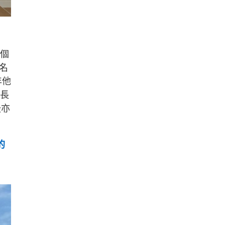
首個
名
年他
校長
後亦
的