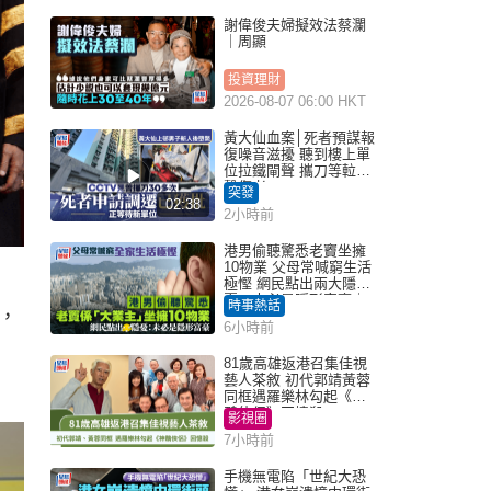
謝偉俊夫婦擬效法蔡瀾
｜周顯
投資理財
2026-08-07 06:00 HKT
黃大仙血案│死者預謀報
復噪音滋擾 聽到樓上單
位拉鐵閘聲 攜刀等𨋢伏
擊傷者
突發
02:38
2小時前
港男偷聽驚悉老竇坐擁
10物業 父母常喊窮生活
極慳 網民點出兩大隱
憂：未必是隱形富豪｜
時事熱話
，
Juicy叮
6小時前
81歲高雄返港召集佳視
藝人茶敘 初代郭靖黃蓉
同框遇羅樂林勾起《神
鵰俠侶》回憶殺
影視圈
7小時前
手機無電陷「世紀大恐