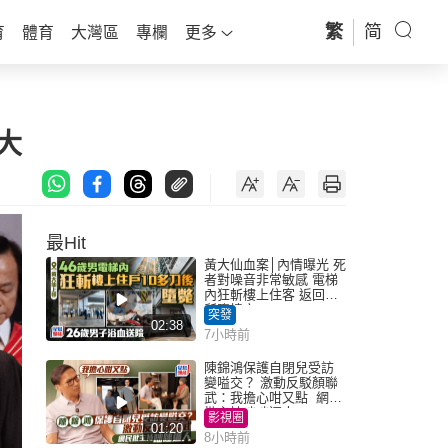
繁
简
育
體育
大灣區
專欄
更多
大
最Hit
黃大仙血案│內情曝光 死
者對噪音非常敏感 電梯
內狂斬樓上住客 返回住
所墮樓亡
突發
02:38
7小時前
陳錦鴻保護自閉兒受訪
變嗌交？ 激動反駁顏聯
武：我擔心咁又點 網民
批主持咄咄逼人
影視圈
01:20
8小時前