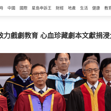
時
中國
國際
星島申訴王
財經
地產
生活
健康
教
畢生致力戲劇教育 心血珍藏劇本文獻捐浸