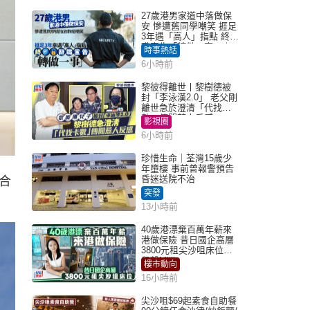
27歲港男家道中落做保
安 慘遭舊同學嘲笑 捱足
3年遇「高人」指點 終辭
職宣告「轉做一事」｜
時事熱話
Juicy叮
6小時前
黎彼得離世丨黎樹德被
封「李泳漢2.0」 老父剛
離世急於澄清「代找卡
數」傳聞惹人反感
影視圈
6小時前
珍惜生命｜荃灣15歲少
年墮樓 事前曾報警預告
昏迷送院不治
合
突發
13小時前
40歲港漂棄百萬年薪來
港做保險 昔日國企高層
3800元租尖沙咀床位｜
租盤Million
樓市動向
16小時前
尖沙咀$69起素食自助餐