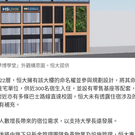
學博學堂」外觀構思圖。恒大提供
高22層，恒大擁有該大樓的命名權並參與規劃設計，將其
住宅單位，供近300名宿生入住，並設有零售基座等配套
附近亦有多條巴士路線直達校園。恒大未有透露住宿涉及
有補充。
人數增長帶來的宿位需求，以支持大學長遠發展。
後將由旗下日新舍管理團隊負責物業及設施管理，恒大專