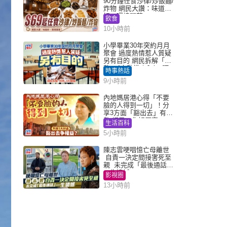
90分鐘任食沙律/炒飯麵/
炸物 網民大讚：味道
好，環境闊落
飲食
10小時前
小學畢業30年突約月月
聚會 過度熱情惹人質疑
另有目的 網民拆解「扮
熟」4大動機｜Juicy叮
時事熱話
9小時前
內地媽居港心得「不要
臉的人得到一切」！分
享3方面「豁出去」有著
數 網民：你好厲害
生活百科
5小時前
陳志雲哽咽憶亡母離世
自責一決定間接害死至
親 未完成「最後通話」
一生遺憾
影視圈
13小時前