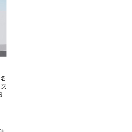
命名
，交
的
注