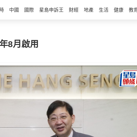
時
中國
國際
星島申訴王
財經
地產
生活
健康
教
年8月啟用