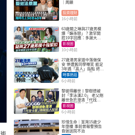
｜周顯
投資理財
16小時前
63歲關之琳與27歲男模
爆「嫲孫戀」？激罕開
腔19字回應：多謝大家
掛念近況
影視圈
10小時前
27歲港男家道中落做保
安 慘遭舊同學嘲笑 捱足
3年遇「高人」指點 終辭
職宣告「轉做一事」｜
時事熱話
Juicy叮
6小時前
黎彼得離世丨黎樹德被
封「李泳漢2.0」 老父剛
離世急於澄清「代找卡
數」傳聞惹人反感
影視圈
6小時前
珍惜生命｜荃灣15歲少
年墮樓 事前曾報警預告
昏迷送院不治
技術