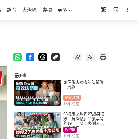
繁
简
育
體育
大灣區
專欄
更多
最Hit
謝偉俊夫婦擬效法蔡瀾
｜周顯
投資理財
16小時前
63歲關之琳與27歲男模
爆「嫲孫戀」？激罕開
腔19字回應：多謝大家
掛念近況
影視圈
10小時前