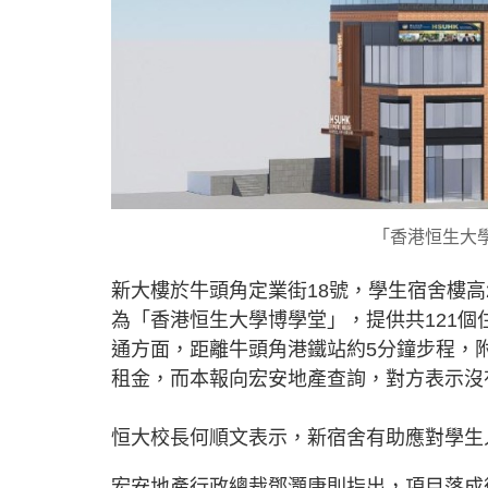
「香港恒生大
新大樓於牛頭角定業街18號，學生宿舍樓
為「香港恒生大學博學堂」，提供共121個
通方面，距離牛頭角港鐵站約5分鐘步程，
租金，而本報向宏安地產查詢，對方表示沒
恒大校長何順文表示，新宿舍有助應對學生
宏安地產行政總裁鄧灝康則指出，項目落成