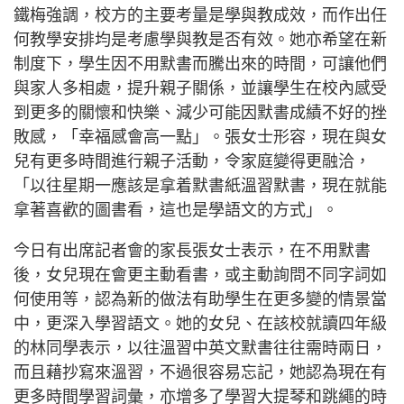
鐵梅強調，校方的主要考量是學與教成效，而作出任
何教學安排均是考慮學與教是否有效。她亦希望在新
制度下，學生因不用默書而騰出來的時間，可讓他們
與家人多相處，提升親子關係，並讓學生在校內感受
到更多的關懷和快樂、減少可能因默書成績不好的挫
敗感，「幸福感會高一點」。
張女士形容，現在與女
兒有更多時間進行親子活動，令家庭變得更融洽，
「以往星期一應該是拿着默書紙溫習默書，現在就能
拿著喜歡的圖書看，這也是學語文的方式」。
今日有出席記者會的家長張女士表示，在不用默書
後，女兒現在會更主動看書，或主動詢問不同字詞如
何使用等，認為新的做法有助學生在更多變的情景當
中，更深入學習語文。她的女兒、在該校就讀四年級
的林同學表示，以往溫習中英文默書往往需時兩日，
而且藉抄寫來溫習，不過很容易忘記，她認為現在有
更多時間學習詞彙，亦增多了學習大提琴和跳繩的時