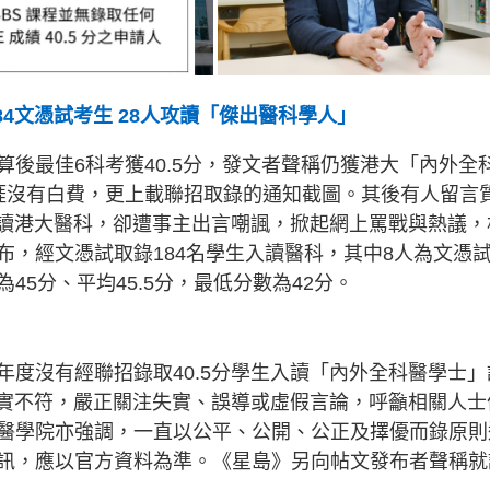
84文憑試考生 28人攻讀「傑出醫科學人」
後最佳6科考獲40.5分，發文者聲稱仍獲港大「內外全
涯沒有白費，更上載聯招取錄的通知截圖。其後有人留言
入讀港大醫科，卻遭事主出言嘲諷，掀起網上罵戰與熱議，
布，經文憑試取錄184名學生入讀醫科，其中8人為文憑
5分、平均45.5分，最低分數為42分。
度沒有經聯招錄取40.5分學生入讀「內外全科醫學士」
事實不符，嚴正關注失實、誤導或虛假言論，呼籲相關人士
醫學院亦強調，一直以公平、公開、公正及擇優而錄原則
訊，應以官方資料為準。《星島》另向帖文發布者聲稱就