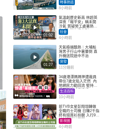
同點」秒息風波｜Juicy
時事熱話
叮
8小時前
氣溫創歷史新高 林超英
深夜「報平安」稱未開
冷氣 質疑勞工處暑熱警
告「取消也沒分別」
社會
01:02
4小時前
天氣極端酷熱︱大埔船
灣男子行山中暑暈倒 直
升機送院途中不治
突發
01:27
11分鐘前
34歲港漂媽媽慘遭裁員
帶住7歲女陷入茫然 內
地網民力勸回流 堅持留
港背後有「長遠規
生活百科
劃」？
10小時前
前TVB女星彭翔翎轉做
全職的士司機 日賺2千指
終有錢買衫扮靚 入行9年
被封翻版林夏薇
影視圈
4小時前