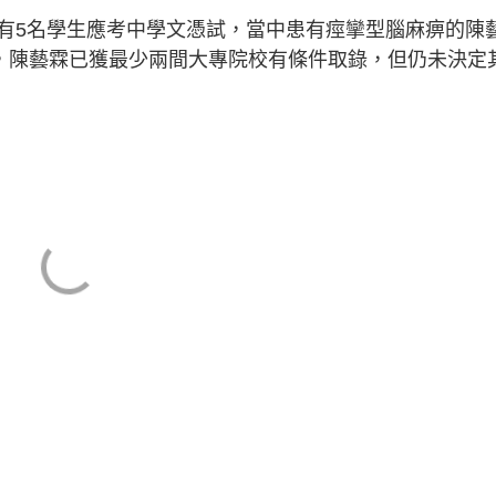
有5名學生應考中學文憑試，當中患有痙攣型腦麻痹的陳
示，陳藝霖已獲最少兩間大專院校有條件取錄，但仍未決定