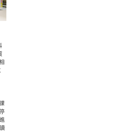
科
質
相
試
課
停
進
讀