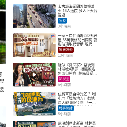
太古城海棠閣冷氣機着
火 16人送院 多人上天台
暫避
突發
3小時前
一家三口住油塘280呎居
屋 35萬裝修間出兩房 弧
形玻璃取代實牆 現代神
枱櫃融入玄關
家居裝修
13小時前
疑似《愛回家》幕後列
林淑敏4宗罪 撐滕麗名
黑面但夠真 網民質疑：
有
真係咁一早被雪
影視圈
學
00:45
5小時前
要
住將軍澳自帶光芒？ 嘲
屯門「垃圾地方」惹地
區大戰 網民分析「一共
同點」秒息風波｜Juicy
時事熱話
叮
8小時前
氣溫創歷史新高 林超英