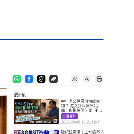
最Hit
中年老公係最可怕嘅生
物？ 港女狂踩伴侶4宗
罪：似拖住個乞兒 不解
為何經常去廁所 網民一
生活百科
語道破
2026-08-08 15:21 HKT
破紀錄高溫︱上水錄39.8