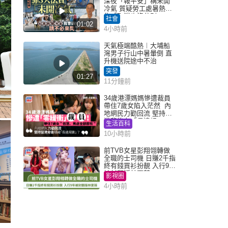
深夜「報平安」稱未開
冷氣 質疑勞工處暑熱警
告「取消也沒分別」
社會
01:02
4小時前
天氣極端酷熱︱大埔船
灣男子行山中暑暈倒 直
升機送院途中不治
突發
01:27
11分鐘前
34歲港漂媽媽慘遭裁員
帶住7歲女陷入茫然 內
地網民力勸回流 堅持留
港背後有「長遠規
生活百科
劃」？
10小時前
前TVB女星彭翔翎轉做
全職的士司機 日賺2千指
終有錢買衫扮靚 入行9年
被封翻版林夏薇
影視圈
4小時前