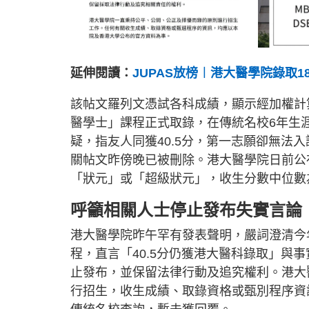
延伸閱讀：
JUPAS放榜︱港大醫學院錄取1
該帖文羅列文憑試各科成績，顯示經加權計算
醫學士」課程正式取錄，在傳統名校6年生
疑，指友人同獲40.5分，第一志願卻無法
關帖文昨傍晚已被刪除。港大醫學院日前公
「狀元」或「超級狀元」，收生分數中位數為4
呼籲相關人士停止發布失實言論
港大醫學院昨午罕有發表聲明，嚴詞澄清今年
程，直言「40.5分仍獲港大醫科錄取」與
止發布，並保留法律行動及追究權利。港大
行招生，收生成績、取錄資格或甄別程序資