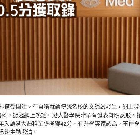
科備受關注。有自稱就讀傳統名校的文憑試考生，網上發
學醫科，掀起網上熱話。港大醫學院昨罕有發表聲明反駁，
今年入讀港大醫科至少考獲42分。有升學專家認為，事件
迅速主動澄清。