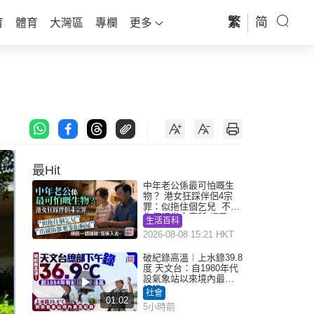
繁
简
育
體育
大灣區
專欄
更多
最Hit
中年老公係最可怕嘅生
物？ 港女狂踩伴侶4宗
罪：似拖住個乞兒 不解
為何經常去廁所 網民一
生活百科
語道破
2026-08-08 15:21 HKT
破紀錄高溫︱上水錄39.8
度 天文台：自1980年代
設氣象站以來境內最高
紀錄
社會
01:02
5小時前