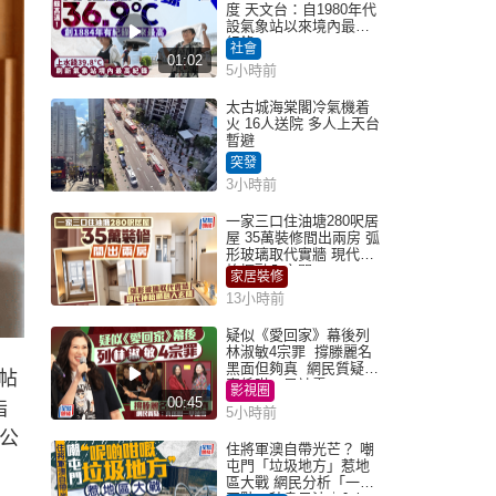
度 天文台：自1980年代
設氣象站以來境內最高
紀錄
社會
01:02
5小時前
太古城海棠閣冷氣機着
火 16人送院 多人上天台
暫避
突發
3小時前
一家三口住油塘280呎居
屋 35萬裝修間出兩房 弧
形玻璃取代實牆 現代神
枱櫃融入玄關
家居裝修
13小時前
疑似《愛回家》幕後列
林淑敏4宗罪 撐滕麗名
黑面但夠真 網民質疑：
帖
真係咁一早被雪
影視圈
00:45
指
5小時前
令公
住將軍澳自帶光芒？ 嘲
屯門「垃圾地方」惹地
區大戰 網民分析「一共