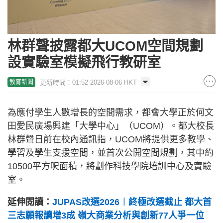
林群聲披露都大UCOM空間規劃
設實驗室模擬飛行教研室
更新時間：01:52 2026-08-06 HKT
教育新聞
為應付學生人數增長的空間需求，都會大學正於何文
田愛民廣場興建「大學中心」（UCOM）。都大校長
林群聲日前在校內通訊指，UCOM將提供更多教學、
學習及學生支援空間，並首次公開空間規劃，其中約
10500平方呎面積，將劃作科技學院培訓中心及實驗
室。
延伸閱讀：
JUPAS改選2026︱終極改選截止 都大首
三志願報讀增3成 嶺大商業分析與創新77人爭一位