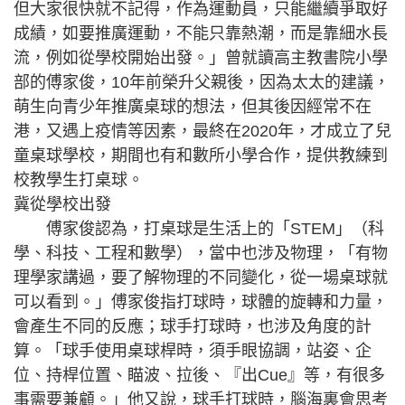
但大家很快就不記得，作為運動員，只能繼續爭取好
成績，如要推廣運動，不能只靠熱潮，而是靠細水長
流，例如從學校開始出發。」曾就讀高主教書院小學
部的傅家俊，10年前榮升父親後，因為太太的建議，
萌生向青少年推廣桌球的想法，但其後因經常不在
港，又遇上疫情等因素，最終在2020年，才成立了兒
童桌球學校，期間也有和數所小學合作，提供教練到
校教學生打桌球。
冀從學校出發
傅家俊認為，打桌球是生活上的「STEM」（科
學、科技、工程和數學），當中也涉及物理，「有物
理學家講過，要了解物理的不同變化，從一場桌球就
可以看到。」傅家俊指打球時，球體的旋轉和力量，
會產生不同的反應；球手打球時，也涉及角度的計
算。「球手使用桌球桿時，須手眼協調，站姿、企
位、持桿位置、瞄波、拉後、『出Cue』等，有很多
事需要兼顧。」他又說，球手打球時，腦海裏會思考