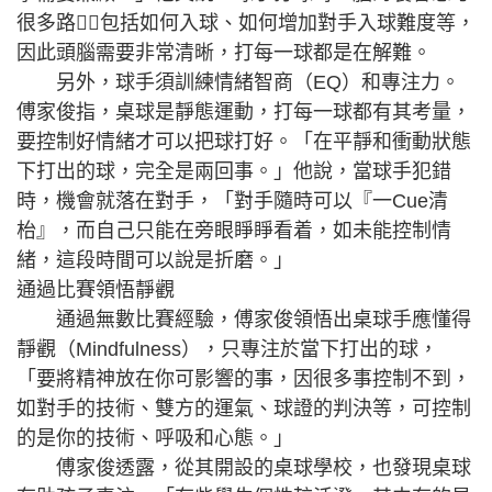
很多路，包括如何入球、如何增加對手入球難度等，
因此頭腦需要非常清晰，打每一球都是在解難。
另外，球手須訓練情緒智商（EQ）和專注力。
傅家俊指，桌球是靜態運動，打每一球都有其考量，
要控制好情緒才可以把球打好。「在平靜和衝動狀態
下打出的球，完全是兩回事。」他說，當球手犯錯
時，機會就落在對手，「對手隨時可以『一Cue清
枱』，而自己只能在旁眼睜睜看着，如未能控制情
緒，這段時間可以說是折磨。」
通過比賽領悟靜觀
通過無數比賽經驗，傅家俊領悟出桌球手應懂得
靜觀（Mindfulness），只專注於當下打出的球，
「要將精神放在你可影響的事，因很多事控制不到，
如對手的技術、雙方的運氣、球證的判決等，可控制
的是你的技術、呼吸和心態。」
傅家俊透露，從其開設的桌球學校，也發現桌球