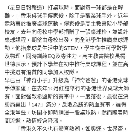
（星島日報報道）打桌球時，面對每一球都是在解
難。」香港桌球手傅家俊，除了是職業球手外，近年
還熱衷於推廣桌球運動。傅家俊是高主教書院小學部
校友，去年向母校中學部捐贈了一張桌球枱，並設計
桌球課程，期望由母校出發，向全港學生推廣桌球運
動。他指桌球是生活中的STEM，學生從中可學數學
及物理，同時訓練EQ及專注力。高主教書院校長楊
世德表示，預計下學年在初中推行桌球課程，並在高
中挑選有潛質的同學加入校隊。
早已由「神奇小子」升級為「神奇爸爸」的香港桌球
手傅家俊，在去年10月紅館舉行的香港世界桌球大師
賽，面對強敵希堅斯的賽事中，一度落後，最後在決
勝局轟出「147」滿分，反敗為勝的熱血賽事，贏得
全港掌聲，坊間亦即時瀰漫一股桌球熱，然而隨着時
間流逝，熱情終會降溫。
「香港久不久也有體育熱潮，如奧運、世界盃，