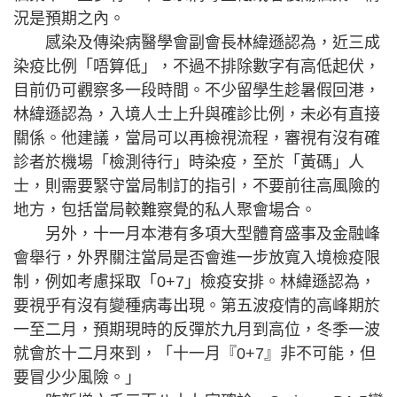
況是預期之內。
感染及傳染病醫學會副會長林緯遜認為，近三成
染疫比例「唔算低」，不過不排除數字有高低起伏，
目前仍可觀察多一段時間。不少留學生趁暑假回港，
林緯遜認為，入境人士上升與確診比例，未必有直接
關係。他建議，當局可以再檢視流程，審視有沒有確
診者於機場「檢測待行」時染疫，至於「黃碼」人
士，則需要緊守當局制訂的指引，不要前往高風險的
地方，包括當局較難察覺的私人聚會場合。
另外，十一月本港有多項大型體育盛事及金融峰
會舉行，外界關注當局是否會進一步放寬入境檢疫限
制，例如考慮採取「0+7」檢疫安排。林緯遜認為，
要視乎有沒有變種病毒出現。第五波疫情的高峰期於
一至二月，預期現時的反彈於九月到高位，冬季一波
就會於十二月來到，「十一月『0+7』非不可能，但
要冒少少風險。」