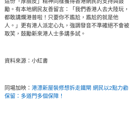
這份「厚臉皮」精神同樣獲得香港網民的支持與鼓
勵。有本地網民友善留言：「我們香港人去大陸玩，
都敢講爛港普啦！只要你不尷尬，尷尬的就是他
人。」更有港人派定心丸，強調發音不準確絕不會被
取笑，鼓勵新來港人士多講多試。
資料來源：小紅書
同場加映：
港漂新屋裝修想拆走鐵閘 網民以2點力勸
保留：多道門多個保障！