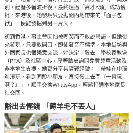
別，經歷多番波折後，最終透過「高才A類」成功獲
批。來港後，她發現只要拋開內地帶來的「面子包
袱」，便能發掘到另一片天。
初到香港，事主曾因怕被嘲笑而不敢說粵語。但她後
來發現，只要敢開口，即使發音不標準，本地街坊與
外國家長也很樂意交流。她決定「殺去」學校家教會
（PTA）及社區中心，厚著臉皮詢問免費兒童活動及
非本地生支援。她更分享其實戰經驗：「帶娃在中環
海濱玩，看到同齡小朋友，直接衝上去問『一齊玩
啊？』」，順手交換WhatsApp，輕鬆打通本地家長
社交圈。
豁出去慳錢 「薅羊毛不丟人」