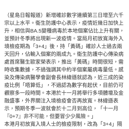
（星島日報報道）新增確診數字連續第三日增至六千
宗以上水平。衞生防護中心表示，疫情近幾日加快上
升，相信與BA.5變種病毒於本地個案佔比上升有關，
並預計冬季將出現新一波疫情。當局月初放寬海外入
境檢疫期為「3+4」後，持「黃碼」確診人士過去兩
天回升，佔輸入個案的兩成九。衞生防護中心傳染病
處首席醫生歐家榮表示，推出「黃碼」時間很短，需
時收集數據，不過強調其中約半個案屬病毒量低。感
染及傳染病醫學會副會長林緯遜就認為，近三成的染
疫比例「唔算低」，不過認為數字有起伏，目前仍可
觀察多一段時間。本港於十一月將舉行多項體壇及金
融盛事，外界關注入境檢疫會否再放寬。林緯遜表
示，預期冬季一波就會於十二月到高位，「十一月
『0+7』非不可能，但要冒少少風險。」
本港月初放寬入境人士的檢疫限制，改為「3+4」隔