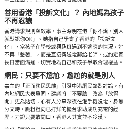
善用香港「投訴文化」？ 內地媽為孩子
不再忍讓
香港講求規則與效率，事主深明在港「你不說，別人
就默認你OK」。她指自己學會了香港的「投訴文
化」，當孩子在學校或興趣班遇到不適應的情況，她
不再「憋著」，而是直接傳送電郵給老師，或約定家
長日當面溝通，切實地為自己和孩子爭取合理權益。
網民：只要不尷尬，尷尬的就是別人
事主的「正面移民思維」引發中港網民熱烈討論。有
內地網民大表贊同，建議將「不要臉」改為「放得
開」更為貼切；亦有人分享深夜在港手機沒電、身無
分文時，膽粗粗向已打烊的櫃台求助成功充電的經
歷，力證只要敢開口，香港人其實並不冷漠。