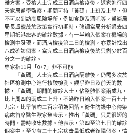
離方案，受檢人士完成三日酒店檢疫後，返家進行四
天家居醫學監察，期間可持「黃碼」上班及上學，但
不可以到訪高風險場所，例如食肆及酒吧等。醫衞局
局長盧寵茂於政策實行初期時，強調當局分析過去四
星期抵港旅客的確診數據，有一半輸入個案在機場的
檢測中發現，而酒店檢疫第二日的檢測，亦累計找出
八成確診個案，當完成三日酒店檢疫後約只剩少於百
分之一的確診。
專家指11月「0+7」非不可能
「黃碼」人士完成三日酒店隔離後，仍需多次於
社區檢測中心進行核酸檢測。觀乎昨日及前天的數
據，「黃碼」期間的確診人士，佔整體個案兩成九，
比上周四的兩成二上升，不過昨日輸入個案一百七十
九宗，比早前約二百宗稍為回落。衞生防護中心傳染
病處首席醫生歐家榮表示，推出「黃碼」只是很短的
時間，需時收集數據。他表示，第四至第七日的確診
個案中，至少有二十七宗病毒量低或者復陽個案，情