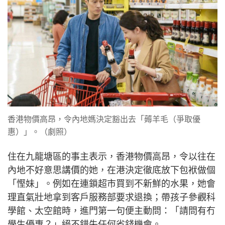
香港物價高昂，令內地媽決定豁出去「薅羊毛（爭取優
惠）」。（劇照）
住在九龍塘區的事主表示，香港物價高昂，令以往在
內地不好意思講價的她，在港決定徹底放下包袱做個
「慳妹」。例如在連鎖超市買到不新鮮的水果，她會
理直氣壯地拿到客戶服務部要求退換；帶孩子參觀科
學館、太空館時，進門第一句便主動問：「請問有冇
學生優惠？」絕不錯失任何省錢機會。