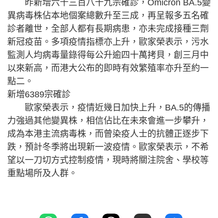
昨新增六千三百八十九宗確診，Omicron BA.5變
異病毒株佔本地個案總數升至三成，再呈報多五名確
診者離世，全部人都有長期病患，亦未完成接種三劑
新冠疫苗。多項疫情指標亦上升，歐家榮表示，污水
監測人均病毒量錄得每公升逾四十萬拷貝，創三月中
以來新高，而港大公布的即時有效繁殖率亦升至約一
點二。
新增6389宗確診
歐家榮表示，疫情近幾日加快上升，BA.5的傳播
力強過其他變異株，相信佔比在未來會進一步攀升，
成為本港主流病毒株，而曾染疫人士的抗體正逐步下
跌，預計冬季將出現新一波疫情。歐家榮表示，不希
望以一刀切方式控制疫情，現時將關注院舍、學校等
重點場所及人群。