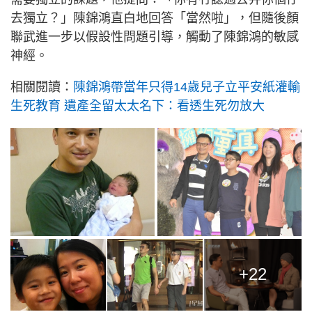
去獨立？」陳錦鴻直白地回答「當然啦」，但隨後顏
聯武進一步以假設性問題引導，觸動了陳錦鴻的敏感
神經。
相關閱讀：
陳錦鴻帶當年只得14歲兒子立平安紙灌輸
生死教育 遺產全留太太名下：看透生死勿放大
+22