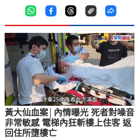
Loaded
:
Unmute
26.50%
黃大仙血案│內情曝光 死者對噪音
非常敏感 電梯內狂斬樓上住客 返
回住所墮樓亡