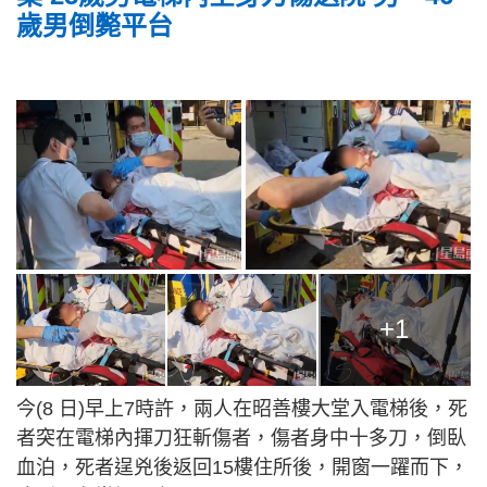
歲男倒斃平台
+1
今(8 日)早上7時許，兩人在昭善樓大堂入電梯後，死
者突在電梯內揮刀狂斬傷者，傷者身中十多刀，倒臥
血泊，死者逞兇後返回15樓住所後，開窗一躍而下，