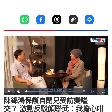
Remaining
-
1:20
Loaded
:
Play
Unmute
Picture-
Fullscr
34.18%
in-
Picture
陳錦鴻保護自閉兒受訪變嗌
Time
交？ 激動反駁顏聯武：我擔心咁