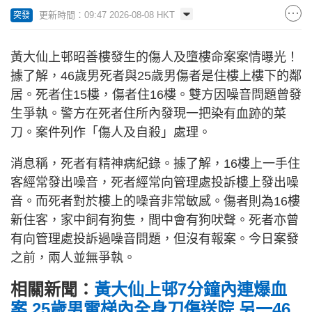
更新時間：09:47 2026-08-08 HKT
突發
黃大仙上邨昭善樓發生的傷人及墮樓命案案情曝光！
據了解，46歲男死者與25歲男傷者是住樓上樓下的鄰
居。死者住15樓，傷者住16樓。雙方因噪音問題曾發
生爭執。警方在死者住所內發現一把染有血跡的菜
刀。案件列作「傷人及自殺」處理。
消息稱，死者有精神病紀錄。據了解，16樓上一手住
客經常發出噪音，死者經常向管理處投訴樓上發出噪
音。而死者對於樓上的噪音非常敏感。傷者則為16樓
新住客，家中飼有狗隻，間中會有狗吠聲。死者亦曾
有向管理處投訴過噪音問題，但沒有報案。今日案發
之前，兩人並無爭執。
相關新聞：
黃大仙上邨7分鐘內連爆血
案 25歲男電梯內全身刀傷送院 另一46