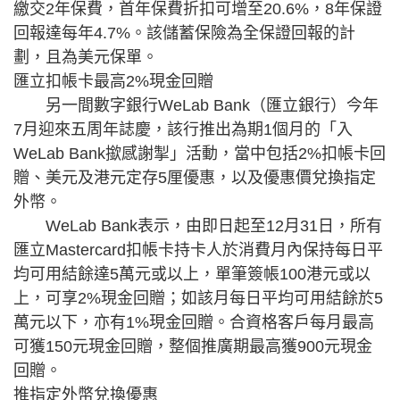
繳交2年保費，首年保費折扣可增至20.6%，8年保證
回報達每年4.7%。該儲蓄保險為全保證回報的計
劃，且為美元保單。
匯立扣帳卡最高2%現金回贈
另一間數字銀行WeLab Bank（匯立銀行）今年
7月迎來五周年誌慶，該行推出為期1個月的「入
WeLab Bank撳感謝掣」活動，當中包括2%扣帳卡回
贈、美元及港元定存5厘優惠，以及優惠價兌換指定
外幣。
WeLab Bank表示，由即日起至12月31日，所有
匯立Mastercard扣帳卡持卡人於消費月內保持每日平
均可用結餘達5萬元或以上，單筆簽帳100港元或以
上，可享2%現金回贈；如該月每日平均可用結餘於5
萬元以下，亦有1%現金回贈。合資格客戶每月最高
可獲150元現金回贈，整個推廣期最高獲900元現金
回贈。
推指定外幣兌換優惠