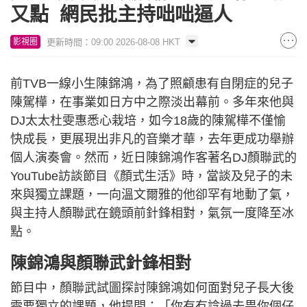
又點 網民批主持咄咄逼人
更新時間：09:00 2026-08-08 HKT
影視圈
前TVB一線小生陳錦鴻，為了照顧患有自閉症的兒子
陳駕樺，在事業如日方中之際淡出幕前。多年來他與
DJ太太杜雯惠悉心栽培，如今18歲的陳駕樺不僅愉
快成長，更展現出非凡的音樂才華，去年更成功舉辦
個人演奏會。然而，近日陳錦鴻作客著名DJ顏聯武的
YouTube訪談節目《顏式生活》時，當談及兒子的未
來與獨立課題，一向溫文爾雅的他卻罕有地動了氣，
與主持人顏聯武在鏡頭前針鋒相對，氣氛一度降至冰
點。
陳錦鴻與顏聯武針鋒相對
節目中，顏聯武試圖探討陳錦鴻如何面對兒子長大後
需要獨立的課題，他提問：「你有冇諗過去畀你個仔