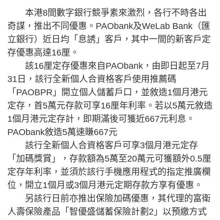
本港8間數字銀行競爭素來激烈，各行不時各出
奇謀，推出不同優惠。PAObank及WeLab Bank（匯
立銀行）近日均「息誘」客戶，其中一間的新客戶定
存優惠高達16厘。
該16厘定存優惠來自PAObank，由即日起至7月
31日，該行全新個人合資格客戶使用推薦碼
「PAOBPR」開立個人儲蓄戶口，並敘造1個月港元
定存，首5萬元存款可享16厘年利率。若以5萬元敘造
1個月港元定存計，即期滿後可獲近667元利息。
PAObank敘造5萬速賺667元
該行全新個人合資格客戶可享3個月港元定存
「加碼獎賞」，存款額為5萬至20萬元可獲額外0.5厘
定存年利率，並須於該行手機應用程式的指定推廣欄
位，開立1個月或3個月港元定期存款方享有優惠。
另該行日前亦推出保險加碼優惠，其代理的富衛
人壽保險產品「智優盛儲蓄保險計劃2」以預繳方式