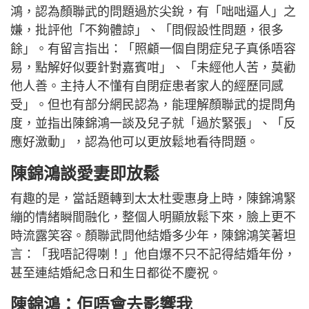
鴻，認為顏聯武的問題過於尖銳，有「咄咄逼人」之
嫌，批評他「不夠體諒」、「問假設性問題，很多
餘」。有留言指出：「照顧一個自閉症兒子真係唔容
易，點解好似要針對嘉賓咁」、「未經他人苦，莫勸
他人善。主持人不懂有自閉症患者家人的經歷同感
受」。但也有部分網民認為，能理解顏聯武的提問角
度，並指出陳錦鴻一談及兒子就「過於緊張」、「反
應好激動」，認為他可以更放鬆地看待問題。
陳錦鴻談愛妻即放鬆
有趣的是，當話題轉到太太杜雯惠身上時，陳錦鴻緊
繃的情緒瞬間融化，整個人明顯放鬆下來，臉上更不
時流露笑容。顏聯武問他結婚多少年，陳錦鴻笑著坦
言：「我唔記得喇！」他自爆不只不記得結婚年份，
甚至連結婚紀念日和生日都從不慶祝。
陳錦鴻：佢唔會去影響我