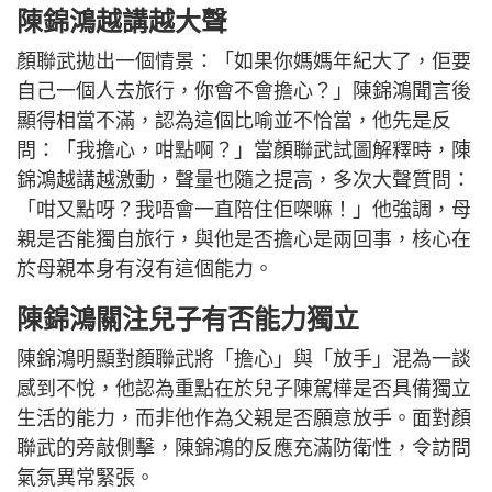
陳錦鴻越講越大聲
顏聯武拋出一個情景：「如果你媽媽年紀大了，佢要
自己一個人去旅行，你會不會擔心？」陳錦鴻聞言後
顯得相當不滿，認為這個比喻並不恰當，他先是反
問：「我擔心，咁點啊？」當顏聯武試圖解釋時，陳
錦鴻越講越激動，聲量也隨之提高，多次大聲質問：
「咁又點呀？我唔會一直陪住佢㗎嘛！」他強調，母
親是否能獨自旅行，與他是否擔心是兩回事，核心在
於母親本身有沒有這個能力。
陳錦鴻關注兒子有否能力獨立
陳錦鴻明顯對顏聯武將「擔心」與「放手」混為一談
感到不悅，他認為重點在於兒子陳駕樺是否具備獨立
生活的能力，而非他作為父親是否願意放手。面對顏
聯武的旁敲側擊，陳錦鴻的反應充滿防衛性，令訪問
氣氛異常緊張。