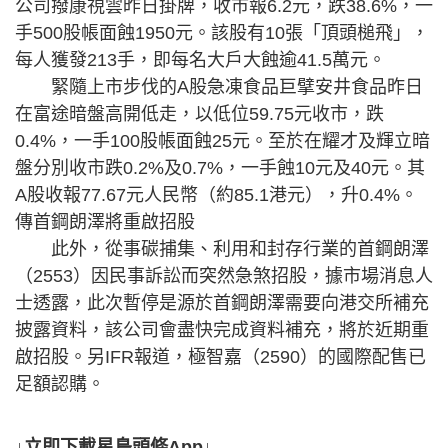
公司撥康視雲昨日掛牌，收市報6.2元，跌38.6%，一
手500股帳面蝕1950元。該股有10張「頂頭槌飛」，
每人獲發213手，即每名大戶大蝕逾41.5萬元。
緊隨上市步伐的A股急凍食品巨擘安井食品昨日
在富途暗盤高開低走，以低位59.75元收市，跌
0.4%，一手100股帳面蝕25元。至於在耀才及輝立暗
盤分別收市跌0.2%及0.7%，一手蝕10元及40元。其
A股收報77.67元人民幣（約85.1港元），升0.4%。
傳首鋼朗澤將重啟招股
此外，從事碳捕集、利用和封存行業的首鋼朗澤
（2553）因民事訴訟而突然急煞招股，據市場消息人
士透露，此次暫停是源於首鋼朗澤需要向港交所補充
披露資料，該公司會盡快完成資料補充，將於近期重
啟招股。另IFR報道，極智嘉（2590）的國際配售已
足額認購。
↓立即下載星島頭條App↓