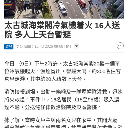
太古城海棠閣冷氣機着火 16人送
院 多人上天台暫避
更新時間：15:43 2026-08-09 HKT
突發
今日 （9日）下午2時許，太古城海棠閣20樓一個單
位冷氣機起火，濃煙冒出，警鐘大鳴，約300名住客
倉皇走避，其中約20人疏散上天台。
消防接報到場，出動一條喉及一隊煙帽隊灌救，迅速
將火救熄。事件中，16名居民（15至95歲）吸入濃
煙不適，分送灣仔律敦治醫院及東區醫院。
據了解，當時女戶主與兩名女兒在家中，其間大廳一