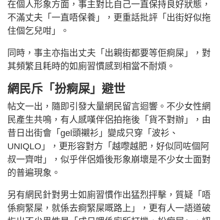
在個人形象方面，事主對比自己一直保持良好狀態，
不滿丈夫「一直唔保養」，更重話批評「出街好似拖
住個乞兒咁」。
同時，事主亦指出丈夫「出親街都要等佢痾屎」，對
其頻繁且耗時的如廁習慣感到相當不耐煩。
網民斥「扮痾屎」避世
帖文一出，隨即引發大量網民留言迴響。不少女性網
民產生共鳴，有人感嘆伴侶拍拖後「貨不對辦」，由
昔日出街會「gel頭襯衫」變成只穿「波衫、
UNIQLO」，更形容對方「越嚟越肥，好似同咗個阿
叔一齊咁」，似乎伴侶婚後形象崩壞是不少女士面對
的普遍現象。
另有網民針對男士如廁習慣作出猛烈抨擊，質疑「唔
係痾緊屎，就係去痾緊屎嘅路上」，更有人一語道破