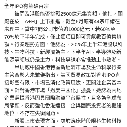
全年IPO有望破百宗
被問及港股能否挑戰2500億元集資額，他指，關
鍵在於「A+H」上市推進，截至6月底有44宗申請在
處理中，當中7間公司市值逾1000億元，若60%至
70%於下半年完成，僅此類項目即可貢獻數百億集資
額。行業趨勢方面，他認為，2025年上半年港股以科
技、生物科技、新經濟為主，下半年AI、半導體及新
能源等領域仍是主力，科技專線亦會推動上市熱潮。
畢馬威中國香港特區新經濟市場及生命科學行業
主管合夥人朱雅儀指出，美國貿易政策對香港IPO直
接影響有限，市場已消化政策風險，更關注企業基本
面。針對香港市場「過度中國化」擔憂，她認為內地
企業選擇香港因具國際融資平台屬性，且多為全球布
局龍頭，反而強化香港連接中企與國際投資者的樞紐
地位，不存在失衡問題。
新股上市表現方面，處於臨床階段眼科生物科技