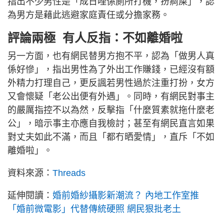
指出不少男性是「成日哩係廁所打機，扮痾屎」，認
為男方是藉此逃避家庭責任或分擔家務。
評論兩極 有人反指：不如離婚啦
另一方面，也有網民替男方抱不平，認為「做男人真
係好慘」，指出男性為了外出工作賺錢，已經沒有額
外精力打理自己，更反諷若男性過於注重打扮，女方
又會懷疑「老公出便有外遇」。同時，有網民對事主
的嚴厲指控不以為然，反擊指「什麼質素就拖什麼老
公」，暗示事主亦應自我檢討；甚至有網民直言如果
對丈夫如此不滿，而且「都冇晒愛情」，直斥「不如
離婚啦」。
資料來源：
Threads
延伸閱讀：
婚前婚紗攝影新潮流？ 內地工作室推
「婚前微電影」代替傳統硬照 網民狠批老土