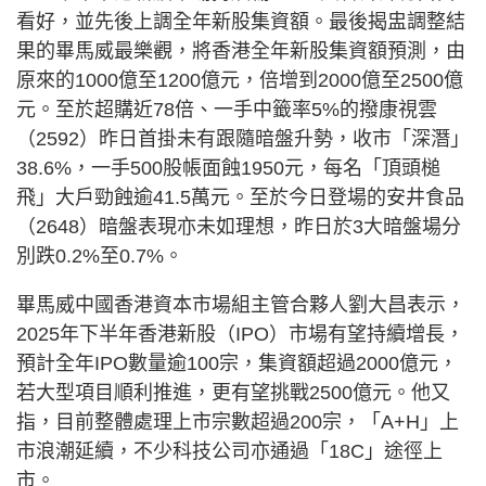
看好，並先後上調全年新股集資額。最後揭盅調整結
果的畢馬威最樂觀，將香港全年新股集資額預測，由
原來的1000億至1200億元，倍增到2000億至2500億
元。至於超購近78倍、一手中籤率5%的撥康視雲
（2592）昨日首掛未有跟隨暗盤升勢，收市「深潛」
38.6%，一手500股帳面蝕1950元，每名「頂頭槌
飛」大戶勁蝕逾41.5萬元。至於今日登場的安井食品
（2648）暗盤表現亦未如理想，昨日於3大暗盤場分
別跌0.2%至0.7%。
畢馬威中國香港資本市場組主管合夥人劉大昌表示，
2025年下半年香港新股（IPO）市場有望持續增長，
預計全年IPO數量逾100宗，集資額超過2000億元，
若大型項目順利推進，更有望挑戰2500億元。他又
指，目前整體處理上市宗數超過200宗，「A+H」上
市浪潮延續，不少科技公司亦通過「18C」途徑上
市。