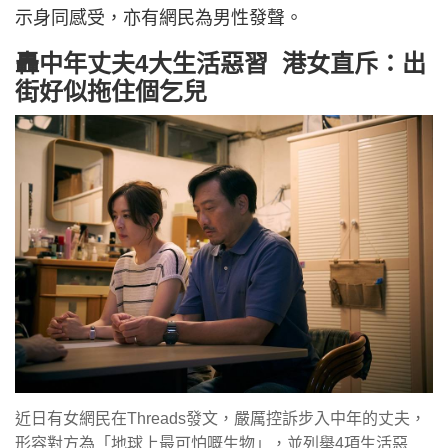
示身同感受，亦有網民為男性發聲。
轟中年丈夫4大生活惡習 港女直斥：出
街好似拖住個乞兒
近日有女網民在Threads發文，嚴厲控訴步入中年的丈夫，
形容對方為「地球上最可怕嘅生物」，並列舉4項生活惡