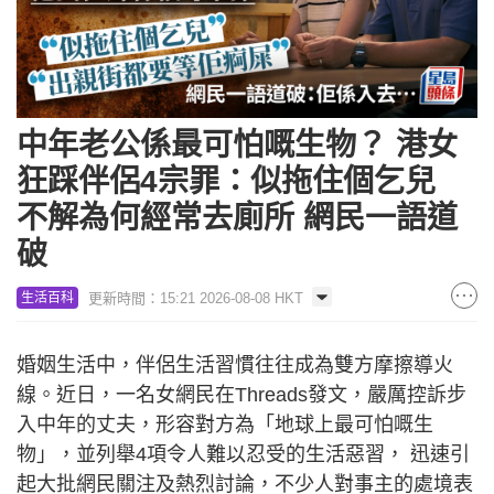
中年老公係最可怕嘅生物？ 港女
狂踩伴侶4宗罪：似拖住個乞兒
不解為何經常去廁所 網民一語道
破
更新時間：15:21 2026-08-08 HKT
生活百科
婚姻生活中，伴侶生活習慣往往成為雙方摩擦導火
線。近日，一名女網民在Threads發文，嚴厲控訴步
入中年的丈夫，形容對方為「地球上最可怕嘅生
物」，並列舉4項令人難以忍受的生活惡習， 迅速引
起大批網民關注及熱烈討論，不少人對事主的處境表