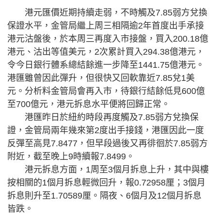
港元匯價近期持續走弱，不時觸及7.85弱方兌換
保證水平，金管局繼上周三相隔逾2年首度出手承接
港元沽盤後，於本周三再度入市接盤，買入200.18億
港元、沽出等值美元，2次累計買入294.38億港元，
令今日銀行體系總結餘進一步降至1441.75億港元。
港匯雖曾因此彈升，但很快又回軟靠近7.85兌1美
元。分析料金管局會再入市，待銀行結餘低見600億
至700億元，港元拆息水平便將回歸正常。
港匯昨日於紐約時段再度觸及7.85弱方兌換保
證，金管局兩年幾來第2度出手接錢，港匯因此一度
反彈至高見7.8477，但早段過後又再徘徊於7.85弱方
附近，截至晚上9時續報7.8499。
港元拆息方面，1周至3個月拆息上升，其中與樓
按相關的1個月拆息輕微回升，報0.72958厘；3個月
拆息則升至1.70589厘。隔夜、6個月及12個月拆息
皆跌。