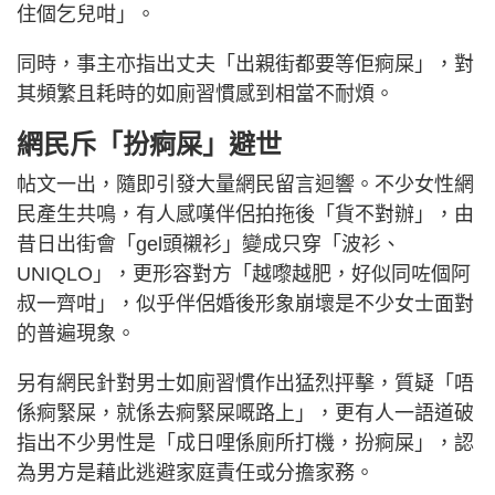
住個乞兒咁」。
同時，事主亦指出丈夫「出親街都要等佢痾屎」，對
其頻繁且耗時的如廁習慣感到相當不耐煩。
網民斥「扮痾屎」避世
帖文一出，隨即引發大量網民留言迴響。不少女性網
民產生共鳴，有人感嘆伴侶拍拖後「貨不對辦」，由
昔日出街會「gel頭襯衫」變成只穿「波衫、
UNIQLO」，更形容對方「越嚟越肥，好似同咗個阿
叔一齊咁」，似乎伴侶婚後形象崩壞是不少女士面對
的普遍現象。
另有網民針對男士如廁習慣作出猛烈抨擊，質疑「唔
係痾緊屎，就係去痾緊屎嘅路上」，更有人一語道破
指出不少男性是「成日哩係廁所打機，扮痾屎」，認
為男方是藉此逃避家庭責任或分擔家務。