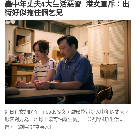
轟中年丈夫4大生活惡習 港女直斥：出
街好似拖住個乞兒
近日有女網民在Threads發文，嚴厲控訴步入中年的丈夫，
形容對方為「地球上最可怕嘅生物」，並列舉4項生活惡
習。（劇照 非當事人）