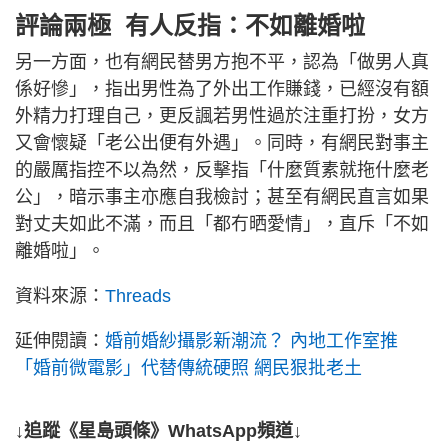
評論兩極 有人反指：不如離婚啦
另一方面，也有網民替男方抱不平，認為「做男人真
係好慘」，指出男性為了外出工作賺錢，已經沒有額
外精力打理自己，更反諷若男性過於注重打扮，女方
又會懷疑「老公出便有外遇」。同時，有網民對事主
的嚴厲指控不以為然，反擊指「什麼質素就拖什麼老
公」，暗示事主亦應自我檢討；甚至有網民直言如果
對丈夫如此不滿，而且「都冇晒愛情」，直斥「不如
離婚啦」。
資料來源：
Threads
延伸閱讀：
婚前婚紗攝影新潮流？ 內地工作室推
「婚前微電影」代替傳統硬照 網民狠批老土
↓追蹤《星島頭條》WhatsApp頻道↓