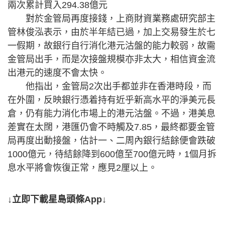
兩次累計買入294.38億元
對於金管局再度接錢，上商財資業務處研究部主
管林俊泓表示，由於半年結已過，加上交易發生於七
一假期，故銀行自行消化港元沽盤的能力較弱，故需
金管局出手，而是次接盤規模亦非太大，相信資金流
出港元的速度不會太快。
他指出，金管局2次出手都並非在香港時段，而
在外圍，反映銀行憑着持有近乎新高水平的淨美元長
倉，仍有能力消化市場上的港元沽盤。不過，港美息
差實在太闊，港匯仍會不時觸及7.85，最終都要金管
局再度出動接盤，估計一、二周內銀行結餘便會跌破
1000億元，待結餘降到600億至700億元時，1個月拆
息水平將會恢復正常，應見2厘以上。
↓立即下載星島頭條App↓