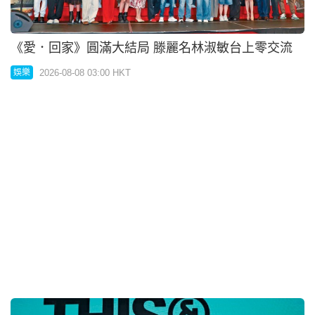
Stray Kids回應BTS杯葛格林美 揚言着重內在多於外
界評價
2026-08-07 03:00 HKT
娛樂