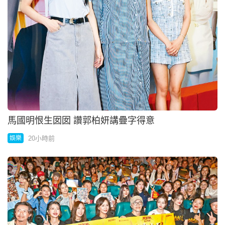
馬國明恨生囡囡 讚郭柏妍講疊字得意
20小時前
娛樂