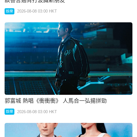
談善言通宵打波識新朋友
2026-08-08 03:00 HKT
娛樂
郭富城 熱唱《衝衝衝》 人馬合一弘揚拼勁
2026-08-08 03:00 HKT
娛樂