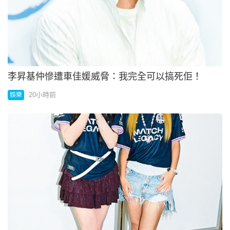
李昇基仲慘遭車佳媛威脅：我完全可以搞死佢！
20小時前
娛樂