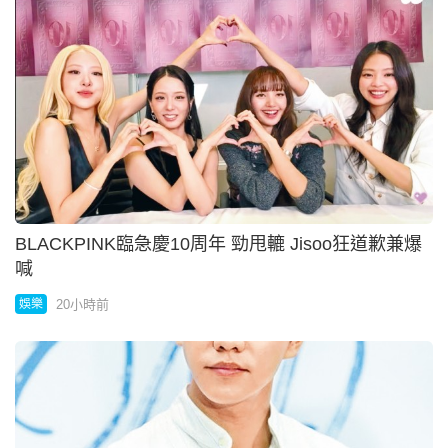
BLACKPINK臨急慶10周年 勁甩轆 Jisoo狂道歉兼爆
喊
20小時前
娛樂