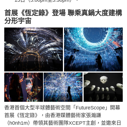
首展《恆定錄》登場 聯乘真鍋大度建構
分形宇宙
香港首個大型半球體藝術空間「FutureScope」開幕
首展《恆定錄》，由香港媒體藝術家張瀚謙
（h0nh1m）帶領其藝術團隊XCEPT主創，並邀來日