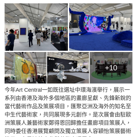
+10
今年Art Central一如既往選址中環海濱舉行，展示一
系列由香港及海外多個地區的畫廊呈獻、先鋒新銳的
當代藝術作品及策展項目，匯聚亞洲及海外的知名至
中生代藝術家，共同展現多元創作。是次展會由駐歐
洲策展人兼藝術家鄭得恩回歸擔任畫廊項目策展人，
同時委任香港展覽顧問及獨立策展人容穎怡策展藝術