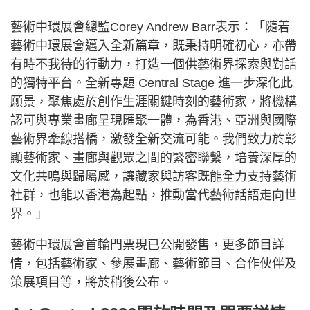
藝術中環展會總監Corey Andrew Barr表示：「隨着
藝術中環展會邁入全新篇章，既秉持明確初心，亦帶
有時不我待的行動力，打造一個供藝術界探索與對話
的獨特平台。全新專題 Central Stage 進一步深化此
願景，聚焦處於創作生涯關鍵時刻的藝術家，將機構
認可與專業畫廊呈現匯聚一體，為香港、亞洲與國際
藝術界牽線搭橋，激發全新交流可能。我們致力於彰
顯藝術家、畫廊與觀眾之間的緊密聯繫，培養深厚的
文化共鳴與歸屬感，讓藏家與訪客既能全力支持藝術
社群，也能以香港為起點，推動當代藝術話語走向世
界。」
藝術中環展會首輪門票現已公開發售，更多節目詳
情，包括藝術家、參展畫廊、藝術節目、合作伙伴及
策展項目等，將於稍後公布。