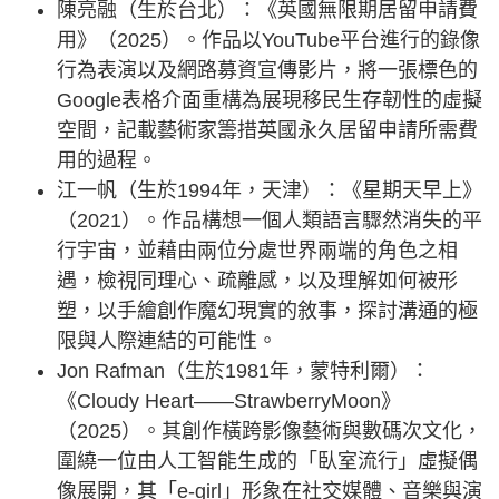
陳亮融（生於台北）：《英國無限期居留申請費
用》（2025）。作品以YouTube平台進行的錄像
行為表演以及網路募資宣傳影片，將一張標色的
Google表格介面重構為展現移民生存韌性的虛擬
空間，記載藝術家籌措英國永久居留申請所需費
用的過程。
江一帆（生於1994年，天津）：《星期天早上》
（2021）。作品構想一個人類語言驟然消失的平
行宇宙，並藉由兩位分處世界兩端的角色之相
遇，檢視同理心、疏離感，以及理解如何被形
塑，以手繪創作魔幻現實的敘事，探討溝通的極
限與人際連結的可能性。
Jon Rafman（生於1981年，蒙特利爾）：
《Cloudy Heart——StrawberryMoon》
（2025）。其創作橫跨影像藝術與數碼次文化，
圍繞一位由人工智能生成的「臥室流行」虛擬偶
像展開，其「e-girl」形象在社交媒體、音樂與演