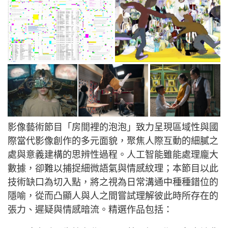
影像藝術節目「房間裡的泡泡」致力呈現區域性與國
際當代影像創作的多元面貌，聚焦人際互動的細膩之
處與意義建構的思辨性過程。人工智能雖能處理龐大
數據，卻難以捕捉細微語氣與情感紋理；本節目以此
技術缺口為切入點，將之視為日常溝通中種種錯位的
隱喻，從而凸顯人與人之間嘗試理解彼此時所存在的
張力、遲疑與情感暗流。精選作品包括：