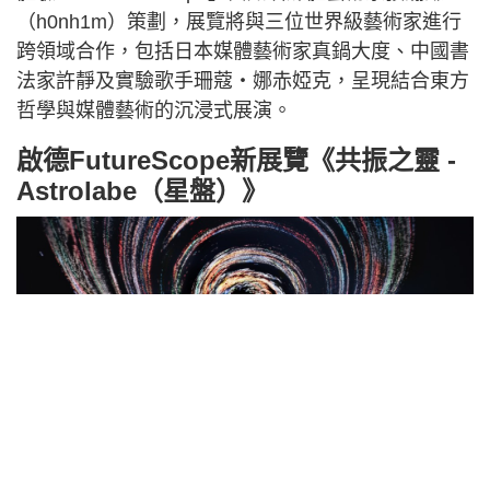
（h0nh1m）策劃，展覽將與三位世界級藝術家進行
跨領域合作，包括日本媒體藝術家真鍋大度、中國書
法家許靜及實驗歌手珊蔻‧娜赤婭克，呈現結合東方
哲學與媒體藝術的沉浸式展演。
啟德FutureScope新展覽《共振之靈 -
Astrolabe（星盤）》