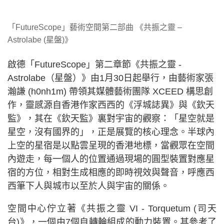
「FutureScope」藝術空間第二部曲 《共振之靈 –
Astrolabe (星盤)》
啟德「FutureScope」第二章節《共振之靈 -
Astrolabe（星盤）》由1月30日起舉行，由藝術家張
瀚謙 (h0nh1m) 帶領其媒體藝術團隊 XCEED 構思創
作，靈感源自香港作家西西的《浮城誌異》與《欽天
監》，其在《欽天監》裏對宇宙的觀察：「星空就是
星空，沒有國界的」，正是展覽的核心理念。半球內
上空的星宿是以點雲呈現的香港地標，當觀眾在空間
內遊走，每一個人的位置通過現場的圓型裝置對應星
宿的方位，相對生成相應的即時視效與聲音，呼應西
西筆下人與城市以至於人與宇宙的關係。
空間中心佇立著《共振之靈 VI - Torquetum (司天
台)》，一個由7個自轉輪組成的動力裝置。其參考了