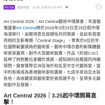
更新時間：16:05 2026-03-24 HKT
Art Can
Art Central 2026｜Art Central藝術中環展會｜年度藝
壇盛事
Art Central
將於2026年3月25日至29日假中環
海濱舉行，由鄭得恩及容穎怡共同策展，並設有首度
亮相的全新專題「Central Stage」，聚焦於6位近年
在國際嶄露頭角的藝術家。藝術中環亦委約新媒體藝
術家侯嘉琪，創作大型藝術裝置，作品《折迴0.01》
延伸了她對數位身體於情感、感知與科技層面的持續
探問。展會匯聚亞洲及海外知名至中生代藝術家，當
中約有兩成為香港藝術家和畫廊、七成半來自亞太區
各地，為收藏家與藝術愛好者搭建平台，呈現多元藝
術創作及發展。
Art Central 2026｜3.25起中環開幕直
擊！