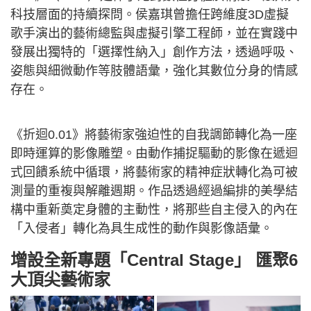
科技層面的持續探問。侯嘉琪曾擔任跨維度3D虛擬
歌手演出的藝術總監與虛擬引擎工程師，並在實踐中
發展出獨特的「選擇性納入」創作方法，透過呼吸、
姿態與細微動作等肢體語彙，強化其數位分身的情感
存在。
《折迴0.01》將藝術家強迫性的自我調節轉化為一座
即時運算的影像雕塑。由動作捕捉驅動的影像在遞迴
式回饋系統中循環，將藝術家的精神症狀轉化為可被
測量的重複與解離週期。作品透過經過編排的美學結
構中重新奠定身體的主動性，將那些自主侵入的內在
「入侵者」轉化為具生成性的動作與影像語彙。
增設全新專題「Central Stage」 匯聚6
大頂尖藝術家