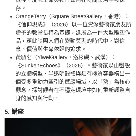
啟發，反思生命與物件如何在時間長河中被保
存。
OrangeTerry（Square StreetGallery，香港）：
《信仰現成》（2026）以一位資深藝術家朋友所
贈予的教堂長椅為基礎，延展為一件大型雕塑作
品，藉此映照人們在變動莫測的時代中，對信
念、價值與生命依歸的追求。
黃毓茗（YiweiGallery，洛杉磯、武漢）：
《SunkenEchoes》（2026）。藝術家以山巒般
的立體構型、半透明殼體與類有機質容器構出一
個受多重動力牽引的感應場域，以「勢」為核心
觀念，探討觀者在不穩定環境中如何重新調整自
身的感知與行動。
5. 講座