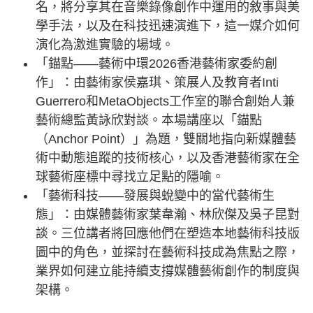
名，將分享其在音樂錄像創作中運用的敘事與美
學手法，以及在科技迅速演進下，這一媒介如何
演化為激進實驗的場域。
「錨點——藝術中環2026香港藝術家委約創
作」：由藝術家侯嘉琪、策展人及教育者Inti
Guerrero和MetaObjects工作室的聯合創始人兼
藝術總監黃詠欣對談。本場講座以「錨點
（Anchor Point）」為題，雙關地指向新媒體藝
術中動態追蹤的技術核心，以及香港藝術家在全
球藝術座標中尋找立足點的隱喻。
「藝術科技——發展與蛻變中的當代藝術生
態」：由媒體藝術家葉韋瀚、林欣傑及吳子昆對
談。三位講者將回應他們在塑造本地藝術科技版
圖中的角色，並探討在藝術科技成為焦點之際，
業界如何建立能持續支撐媒體藝術創作的制度與
架構。