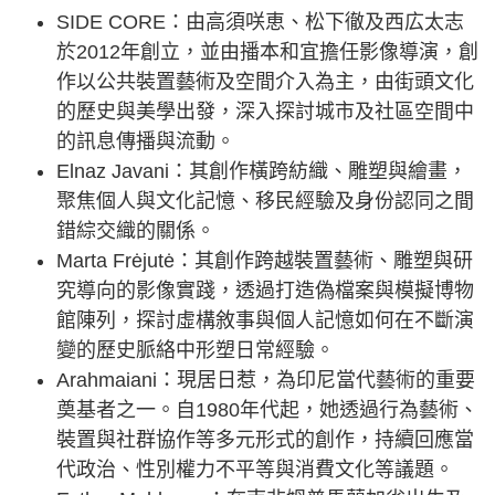
SIDE CORE：由高須咲恵、松下徹及西広太志
於2012年創立，並由播本和宜擔任影像導演，創
作以公共裝置藝術及空間介入為主，由街頭文化
的歷史與美學出發，深入探討城市及社區空間中
的訊息傳播與流動。
Elnaz Javani：其創作橫跨紡織、雕塑與繪畫，
聚焦個人與文化記憶、移民經驗及身份認同之間
錯綜交織的關係。
Marta Frėjutė：其創作跨越裝置藝術、雕塑與研
究導向的影像實踐，透過打造偽檔案與模擬博物
館陳列，探討虛構敘事與個人記憶如何在不斷演
變的歷史脈絡中形塑日常經驗。
Arahmaiani：現居日惹，為印尼當代藝術的重要
奠基者之一。自1980年代起，她透過行為藝術、
裝置與社群協作等多元形式的創作，持續回應當
代政治、性別權力不平等與消費文化等議題。