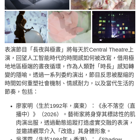
表演節目「長夜與極晝」將每天於Central Theatre上
演，回望人工智能時代的時間感如何被改寫，借用極
地地區極端的晝夜循環，作為人類對「時長」感知轉
變的隱喻。透過一系列委約演出，節目反思被壓縮的
時間如何重塑社會機制、情感耐力，以及當代生活的
節奏，包括：
廖家明（生於1992年，廣東）：《永不落空（直
播中）》（2026）。藝術家將身穿其標誌性的肌
肉演出服，透過動態追蹤打造虛實交融的表演，
並邀請觀眾介入「改造」其身體形象。
吳澤霖（生於1984年，香港）：《Shadow