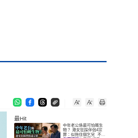
最Hit
中年老公係最可怕嘅生
物？ 港女狂踩伴侶4宗
罪：似拖住個乞兒 不解