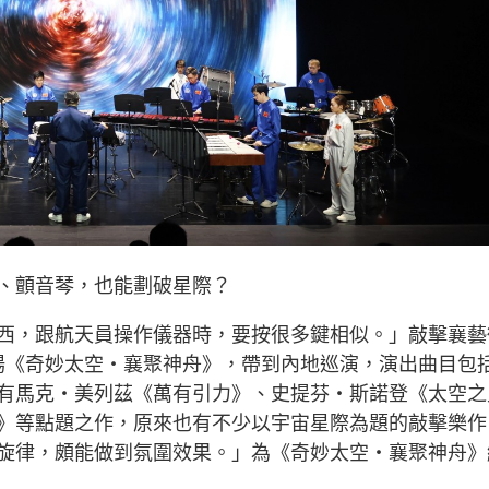
、顫音琴，也能劃破星際？
西，跟航天員操作儀器時，要按很多鍵相似。」敲擊襄藝
樂劇場《奇妙太空‧襄聚神舟》，帶到內地巡演，演出曲目包
有馬克‧美列茲《萬有引力》、史提芬‧斯諾登《太空之
》等點題之作，原來也有不少以宇宙星際為題的敲擊樂作
旋律，頗能做到氛圍效果。」為《奇妙太空‧襄聚神舟》