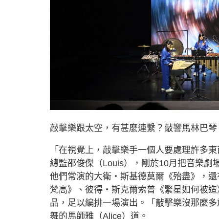
敲擊樂跟太空，有甚麼連繫？敲響馬林巴琴
「在視覺上，敲擊樂手一個人要處理許多東
總監邵俊傑（Louis），剛於10月把音
他們常演的大衛‧斯基德莫爾《殆盡》，還
梵高》、彼得‧斯克爾索普《繁星如何被造
品，足以編排一場演出。「敲擊樂沒那麼多
舞的馬師雅（Alice）道。