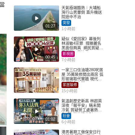
當
天氣極端酷熱︱大埔船
灣行山男暈倒 直升機送
院途中不治
突發
01:27
1小時前
疑似《愛回家》幕後列
林淑敏4宗罪 撐滕麗名
黑面但夠真 網民質疑：
真係咁一早被雪
影視圈
00:45
7小時前
一家三口住油塘280呎居
屋 35萬裝修間出兩房 弧
形玻璃取代實牆 現代神
枱櫃融入玄關
家居裝修
15小時前
氣溫創歷史新高 林超英
深夜「報平安」稱未開
冷氣 質疑勞工處暑熱警
告「取消也沒分別」
社會
01:02
6小時前
港男暑期工做保安日行