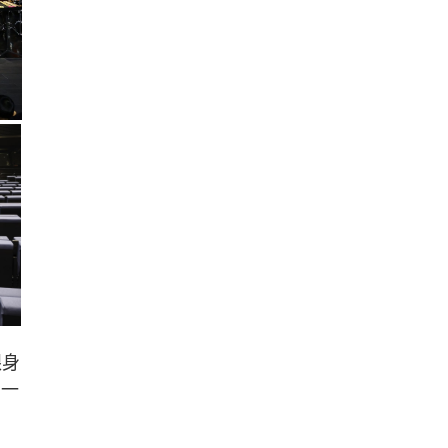
跟身
到一