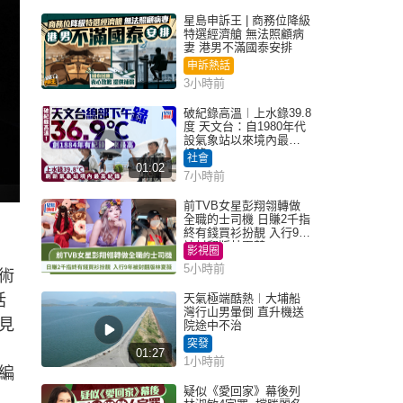
星島申訴王 | 商務位降級
特選經濟艙 無法照顧病
妻 港男不滿國泰安排
申訴熱話
3小時前
破紀錄高溫︱上水錄39.8
度 天文台：自1980年代
設氣象站以來境內最高
紀錄
社會
01:02
7小時前
前TVB女星彭翔翎轉做
全職的士司機 日賺2千指
終有錢買衫扮靚 入行9年
被封翻版林夏薇
影視圈
5小時前
術
括
天氣極端酷熱︱大埔船
灣行山男暈倒 直升機送
見
院途中不治
突發
01:27
1小時前
編
疑似《愛回家》幕後列