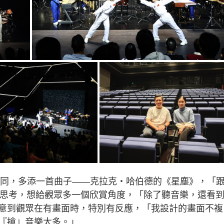
致相同，多添一首曲子——克拉克‧哈伯德的《星塵》，「
編舞思考，想給觀眾多一個欣賞角度，「除了聽音樂，還看
意到觀眾在有畫面時，特別有反應，「我設計的畫面不複
『搶』音樂太多。」