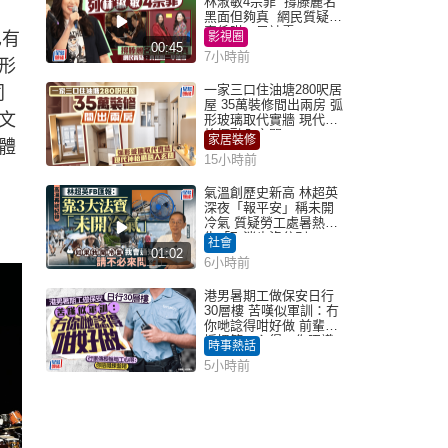
林淑敏4宗罪 撐滕麗名
黑面但夠真 網民質疑：
真係咁一早被雪
也有
影視圈
00:45
7小時前
形
一家三口住油塘280呎居
同
屋 35萬裝修間出兩房 弧
文
形玻璃取代實牆 現代神
枱櫃融入玄關
家居裝修
體
15小時前
氣溫創歷史新高 林超英
深夜「報平安」稱未開
冷氣 質疑勞工處暑熱警
告「取消也沒分別」
社會
01:02
6小時前
港男暑期工做保安日行
30層樓 苦嘆似軍訓：冇
你哋諗得咁好做 前輩傳
授搵筍工心得：你唔識
時事熱話
揀盤啫｜Juicy叮
5小時前