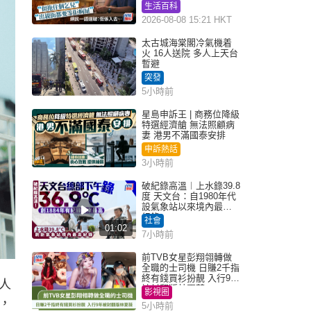
為何經常去廁所 網民一
生活百科
語道破
2026-08-08 15:21 HKT
太古城海棠閣冷氣機着
火 16人送院 多人上天台
暫避
突發
5小時前
星島申訴王 | 商務位降級
特選經濟艙 無法照顧病
妻 港男不滿國泰安排
申訴熱話
3小時前
破紀錄高溫︱上水錄39.8
度 天文台：自1980年代
設氣象站以來境內最高
紀錄
社會
01:02
7小時前
前TVB女星彭翔翎轉做
全職的士司機 日賺2千指
終有錢買衫扮靚 入行9年
人
被封翻版林夏薇
影視圈
，
5小時前