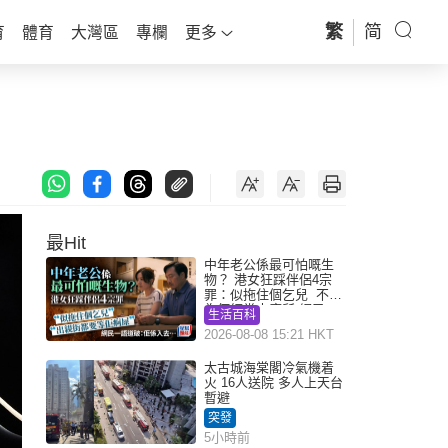
繁
简
育
體育
大灣區
專欄
更多
最Hit
中年老公係最可怕嘅生
物？ 港女狂踩伴侶4宗
罪：似拖住個乞兒 不解
為何經常去廁所 網民一
生活百科
語道破
2026-08-08 15:21 HKT
太古城海棠閣冷氣機着
火 16人送院 多人上天台
暫避
突發
5小時前