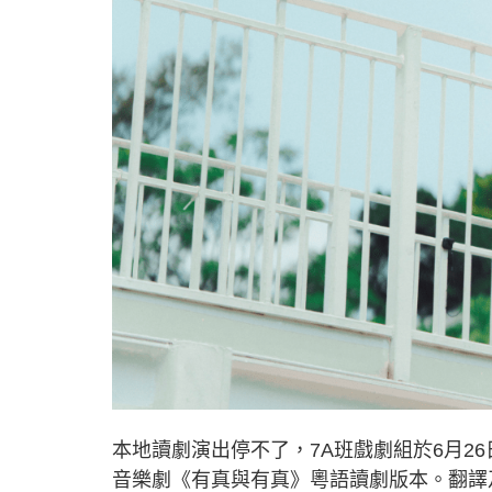
本地讀劇演出停不了，7A班戲劇組於6月2
音樂劇《有真與有真》粵語讀劇版本。翻譯