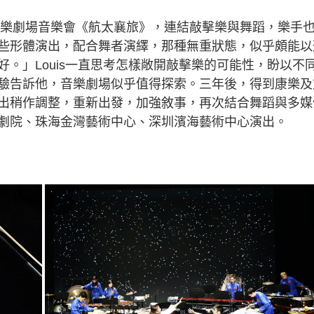
敲擊樂劇場音樂會《航太襄旅》，連結敲擊樂與舞蹈，樂手
些形體演出，配合舞者演繹，那種無重狀態，似乎頗能以
。」Louis一直思考怎樣敞開敲擊樂的可能性，盼以不
驗告訴他，音樂劇場似乎值得探索。三年後，得到康樂及
出稍作調整，重新出發，加強敘事，再次結合舞蹈與多媒
劇院、珠海金灣藝術中心、深圳濱海藝術中心演出。