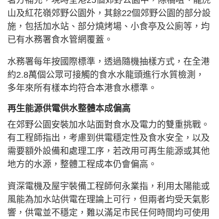
署方補充，現時全港25個郊野公園中，除橋咀、龍虎
山及紅花嶺郊野公園外，其餘22個郊野公園的部分設
施，包括加水站、部分燒烤場、小食亭及公廁等，均
已有水務署食水管網覆蓋。
水務署每年按國際標準，透過隨機抽樣方式，在全港
約2.8萬個公眾可接觸的食水水龍頭進行水質檢測，
多年來所有樣本均符合本港食水標準。
再生能源供電供水整體本成偏高
在郊野公園安裝加水站面對食水及電力的雙重挑戰。
有工程師指出，考慮到供電穩定性及食水安全，以及
需要額外設備和處理工序，若改用可再生能源或其他
地方的水源，整體工程成本仍會偏高。
資深電機及屋宇裝備工程師何永業指，利用太陽能或
風能為加水站供電在理論上可行，但兩者均受天氣影
響，供電並不穩定，難以滿足市民任何時間均可使用