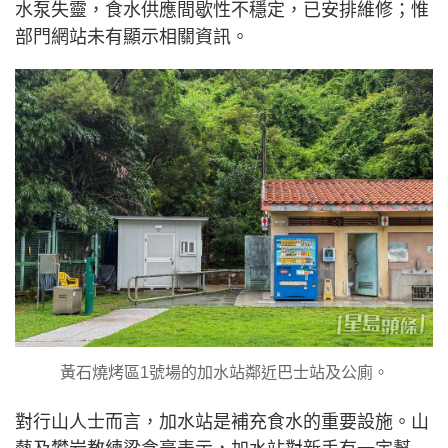
水泵失靈，食水供應間歇性不穩定，已安排維修；惟
部門網站未有顯示相關資訊。
黃石燒烤區1號場的加水站鄰近巴士站及公廁。
對行山人士而言，加水站是補充食水的重要設施。山