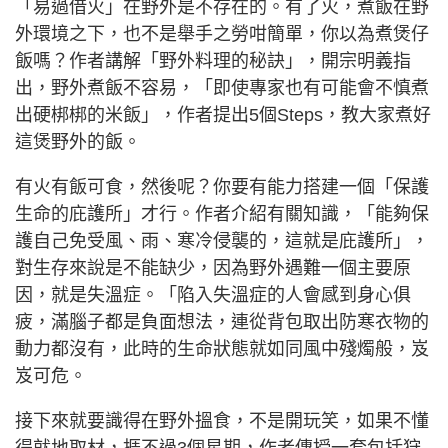
「易過借火」在野外是不存在的。有了火，煮飯在野
外環境之下，也不是舉手之勞咁簡單，你以為煮煲仔
飯嗎？作者講解「野外料理的秘訣」，開宗明義指
出，野外煮飯不容易，「即使專家也有可能會不慎煮
出硬梆梆的米飯」，作者提出5個Steps，教大家煮好
這煲野外的飯。
有火有飯可食，然後呢？你要有能力搭建一個「保護
生命的庇護所」才行。作者介紹有關知識，「能夠保
護自己免受風、雨、寒冷侵襲的，這就是庇護所」，
對生存來說是不能缺少，因為野外遇難一個主要原
因，就是失溫症。「陷入失溫症的人會感到身心俱
疲，滿腦子都是負面想法，連從背包取出防寒衣物的
動力都沒有，此時的生命狀態就如同風中殘燭般，岌
岌可危。
接下來就要識得在野外搵食，不是開玩笑，如果不懂