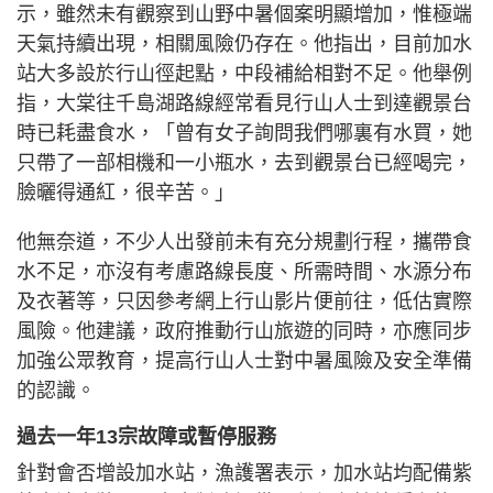
示，雖然未有觀察到山野中暑個案明顯增加，惟極端
天氣持續出現，相關風險仍存在。他指出，目前加水
站大多設於行山徑起點，中段補給相對不足。他舉例
指，大棠往千島湖路線經常看見行山人士到達觀景台
時已耗盡食水，「曾有女子詢問我們哪裏有水買，她
只帶了一部相機和一小瓶水，去到觀景台已經喝完，
臉曬得通紅，很辛苦。」
他無奈道，不少人出發前未有充分規劃行程，攜帶食
水不足，亦沒有考慮路線長度、所需時間、水源分布
及衣著等，只因參考網上行山影片便前往，低估實際
風險。他建議，政府推動行山旅遊的同時，亦應同步
加強公眾教育，提高行山人士對中暑風險及安全準備
的認識。
過去一年13宗故障或暫停服務
針對會否增設加水站，漁護署表示，加水站均配備紫