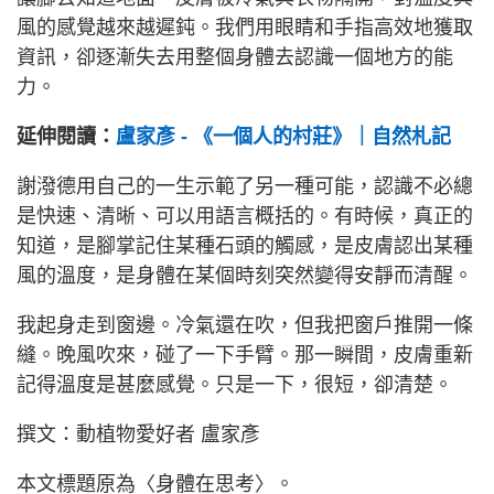
風的感覺越來越遲鈍。我們用眼睛和手指高效地獲取
資訊，卻逐漸失去用整個身體去認識一個地方的能
力。
延伸閱讀：
盧家彥 - 《一個人的村莊》｜自然札記
謝潑德用自己的一生示範了另一種可能，認識不必總
是快速、清晰、可以用語言概括的。有時候，真正的
知道，是腳掌記住某種石頭的觸感，是皮膚認出某種
風的溫度，是身體在某個時刻突然變得安靜而清醒。
我起身走到窗邊。冷氣還在吹，但我把窗戶推開一條
縫。晚風吹來，碰了一下手臂。那一瞬間，皮膚重新
記得溫度是甚麼感覺。只是一下，很短，卻清楚。
撰文：動植物愛好者 盧家彥
本文標題原為〈身體在思考〉。