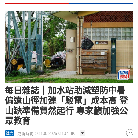
每日雜誌｜加水站助減塑防中暑
偏遠山徑加建「駁電」成本高 登
山缺準備貿然起行 專家籲加強公
眾教育
更新時間：08:00 2026-08-07 HKT
社會