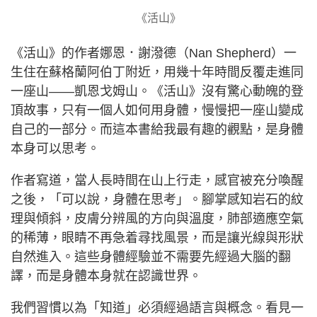
《活山》
《活山》的作者娜恩．謝潑德（Nan Shepherd）一
生住在蘇格蘭阿伯丁附近，用幾十年時間反覆走進同
一座山——凱恩戈姆山。《活山》沒有驚心動魄的登
頂故事，只有一個人如何用身體，慢慢把一座山變成
自己的一部分。而這本書給我最有趣的觀點，是身體
本身可以思考。
作者寫道，當人長時間在山上行走，感官被充分喚醒
之後，「可以說，身體在思考」。腳掌感知岩石的紋
理與傾斜，皮膚分辨風的方向與溫度，肺部適應空氣
的稀薄，眼睛不再急着尋找風景，而是讓光線與形狀
自然進入。這些身體經驗並不需要先經過大腦的翻
譯，而是身體本身就在認識世界。
我們習慣以為「知道」必須經過語言與概念。看見一