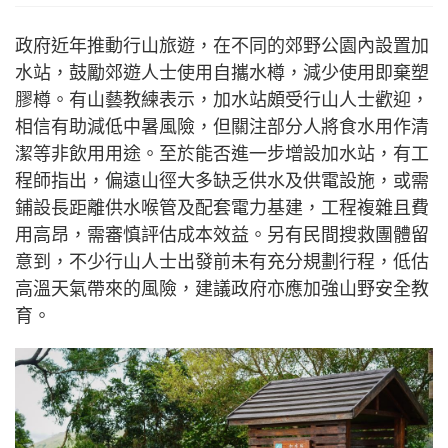
政府近年推動行山旅遊，在不同的郊野公園內設置加
水站，鼓勵郊遊人士使用自攜水樽，減少使用即棄塑
膠樽。有山藝教練表示，加水站頗受行山人士歡迎，
相信有助減低中暑風險，但關注部分人將食水用作清
潔等非飲用用途。至於能否進一步增設加水站，有工
程師指出，偏遠山徑大多缺乏供水及供電設施，或需
鋪設長距離供水喉管及配套電力基建，工程複雜且費
用高昂，需審慎評估成本效益。另有民間搜救團體留
意到，不少行山人士出發前未有充分規劃行程，低估
高溫天氣帶來的風險，建議政府亦應加強山野安全教
育。