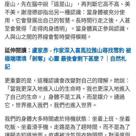
座山，先在腦中說「這是山」，再判斷它高不高、美
不美。謝潑德卻指出另一種認識：當身體被充分使
用，它會發展出自己的智慧。長時間行走之後，人甚
至會覺得「走得肉身透明」。當身體真正參與認識，
人與山之間的界線會暫時變得模糊。
延伸閱讀：
盧家彥 - 作家深入喜馬拉雅山尋找雪豹 被
極端環境「剝奪」心靈 最後會剩下甚麼？｜自然札
記
更重要的是，這種認識會改變對自己的理解。她說：
「當我更深入地進入山的生命時，我也更深入地進入
了自己的生命。」身體不是工具，而是媒介。通過
它，世界進入我們，我們也進入世界。
我們的身體大多時間處於待機狀態：坐着上班、坐着
吃飯、坐着滑手機，走路是為了趕時間，而不是為了
讓腳去知道地面。皮膚被冷氣與衣物隔開，對溫度與