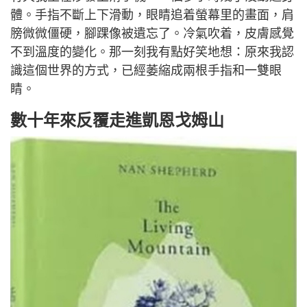
體。手指不斷上下滑動，眼睛追着螢幕里的畫面，肩
膀微微僵硬，腳踝像被遺忘了。冷氣吹着，皮膚感覺
不到溫度的變化。那一刻我有點好笑地想：原來我認
識這個世界的方式，已經萎縮成兩根手指和一雙眼
睛。
數十年來反覆走進凱恩戈姆山