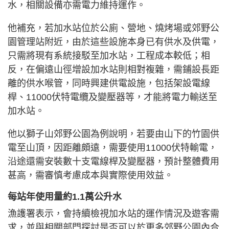
水，相關設備亦需電力維持運作。
他補充，若加水站位於公廁、營地、燒烤場或郊野公
園管理站附近，由於這些設施本身已有供水及供電，
只需將現有系統接駁至加水站，工程成本較低；相
反，在偏遠山徑增設加水站則相對複雜，需鋪設長距
離的供水喉管，同時興建供電設施，包括架設電線
桿、11000伏特電纜及變壓器等，才能將電力輸送至
加水站。
他以獅子山郊野公園為例說明，若要由山下的竹園供
電至山頂，因距離頗遠，需要使用11000伏特輸電，
沿途還需安裝數十支電線桿及變壓器，預計整體費用
甚高，需審慎考慮成本與實際使用效益。
每站年使用量約1.1萬公升水
漁護署表示，會持續檢視加水站的運作情況及遊客需
求，並與相關部門探討是否可以於更多郊野公園內合