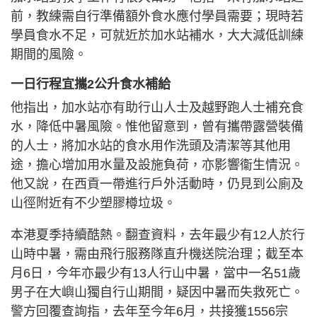
前，教練需自行準備額外食水應付學員需要；現時若
學員食水不足，可就近於加水站補水，大大減低訓練
期間的風險。
一日行程宜攜2公升食水補給
他指出，加水站亦有助行山人士及越野跑人士補充食
水，降低中暑風險。惟他留意到，曾有攜帶露營裝備
的人士，將加水站的食水用作洗頭及清潔等其他用
途，擔心增加用水量及設施負荷，亦影響衞生情況。
他又說，在西貢一帶進行戶外活動時，仍見到公廁及
山徑附近有不少塑膠樽垃圾。
本港夏季持續酷熱。翻查資料，去年最少有12人於行
山時中暑，需由飛行服務隊直升機送院治理；截至本
月6日，今年亦最少有13人行山中暑，當中一名51歲
男子在大嶼山獨自行山期間，疑因中暑而失救死亡。
警方回覆查詢指，去年至今年6月，共接獲1556宗