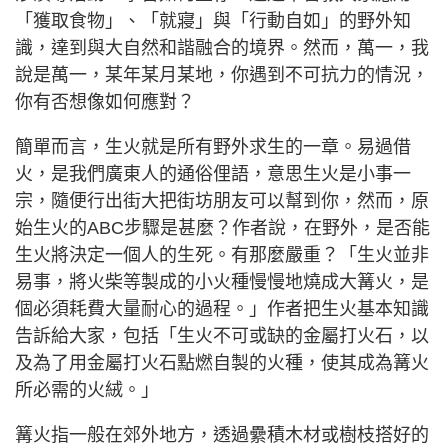
「獲取食物」、「就寢」與「行動自如」的野外知
識，達到與大自然和諧融合的境界。然而，萬一，我
說是萬一，某年某月某地，你遇到不可抗力的情況，
你有否想像如何應對？
簡單而言，生火就是所有野外求生的一章。易過借
火，是我們廣東人的通俗俚語，意思生火是小事一
宗，隨便行出街大把街坊朋友可以幫到你，然而，原
始生火的ABC步驟是甚麼？作者說，在野外，是否能
生火將決定一個人的生死。有那麼嚴重？「生火並非
易事，將火柴等製成的小火種慢慢地燒成大篝火，是
個必須耗費大量耐心的過程。」作者把生火基本知識
告訴給大家，包括「生火不可或缺的金屬打火石，以
及為了用金屬打火石點燃自製的火種，使其成為篝火
所必需的火絨。」
篝火指一般在郊外地方，透過纍積木材或樹枝搭好的