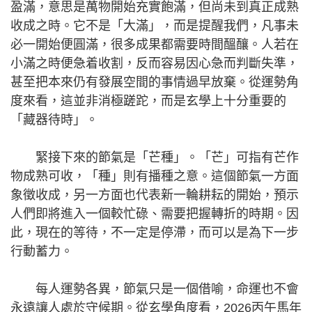
盈滿，意思是萬物開始充實飽滿，但尚未到真正成熟
收成之時。它不是「大滿」，而是提醒我們，凡事未
必一開始便圓滿，很多成果都需要時間醞釀。人若在
小滿之時便急着收割，反而容易因心急而判斷失準，
甚至把本來仍有發展空間的事情過早放棄。從運勢角
度來看，這並非消極蹉跎，而是玄學上十分重要的
「藏器待時」。
緊接下來的節氣是「芒種」。「芒」可指有芒作
物成熟可收，「種」則有播種之意。這個節氣一方面
象徵收成，另一方面也代表新一輪耕耘的開始，預示
人們即將進入一個較忙碌、需要把握轉折的時期。因
此，現在的等待，不一定是停滯，而可以是為下一步
行動蓄力。
每人運勢各異，節氣只是一個借喻，命運也不會
永遠讓人處於守候期。從玄學角度看，2026丙午馬年