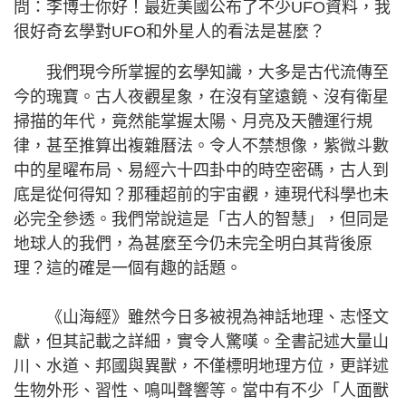
問：李博士你好！最近美國公布了不少UFO資料，我
很好奇玄學對UFO和外星人的看法是甚麼？
我們現今所掌握的玄學知識，大多是古代流傳至
今的瑰寶。古人夜觀星象，在沒有望遠鏡、沒有衛星
掃描的年代，竟然能掌握太陽、月亮及天體運行規
律，甚至推算出複雜曆法。令人不禁想像，紫微斗數
中的星曜布局、易經六十四卦中的時空密碼，古人到
底是從何得知？那種超前的宇宙觀，連現代科學也未
必完全參透。我們常說這是「古人的智慧」，但同是
地球人的我們，為甚麼至今仍未完全明白其背後原
理？這的確是一個有趣的話題。
《山海經》雖然今日多被視為神話地理、志怪文
獻，但其記載之詳細，實令人驚嘆。全書記述大量山
川、水道、邦國與異獸，不僅標明地理方位，更詳述
生物外形、習性、鳴叫聲響等。當中有不少「人面獸