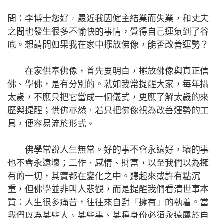
問：李博士您好，最近我因僱主結業而失業，和丈夫
之間也發生很多不愉快的事情，覺得自己運氣到了谷
底。想請問如果我在家中擺放佛像，能否改善運勢？
在家供奉佛像，首先要明白，擺放佛像與真正信
佛、學佛，是有分別的。就如我常提醒大家，每年攝
太歲，不應只把它當成一個儀式，更應了解太歲的來
歷與提醒；供佛亦然，若只把佛像視為改善運勢的工
具，便容易流於形式。
佛學常說人生無常。好的事不會永遠好，壞的事
也不會永遠壞；工作、感情、財富，以至我們以為擁
有的一切，其實都在變化之中。聽起來或許有點沉
重，但佛學並非叫人悲觀，而是提醒我們看清世事本
質：人生很多痛苦，往往來自對「擁有」的執着。當
我們以為某些人、某些事、某種身份必須永遠屬於自