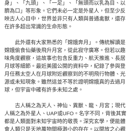
身」、「九頭」、「一足」、「無頭而以乳為目、以
臍為口」等形象。它們未必一定是外星人，但至少反
映古人心目中，世界並非只有人類與普通禽獸，還存
在許多超出常識的生命形態。
此外還有大家熟悉的「嫦娥奔月」。傳統解讀是
嫦娥偷食仙藥後飛升月宮，從此寂守廣寒。但若以趣
味角度觀察，這故事也包含反重力、航天推進、長居
月球等細節。最近美國公開的資料中，紀錄了參與登
月任務太空人在月球附近觀察到的不明飛行物體、光
源或未知現象。雖然這並不等於證明嫦娥真的去過月
球，但宇宙中確有許多未知之處。
古人稱之為天人、神仙、異獸、龍、月宮；現代
人稱之為外星人、UAP或UFO。名字不同，背後其實
都是人類面對未知宇宙時的敬畏。深究玄學，便能體
會人類只是天地萬物間極渺小的存在。以開放之心觀