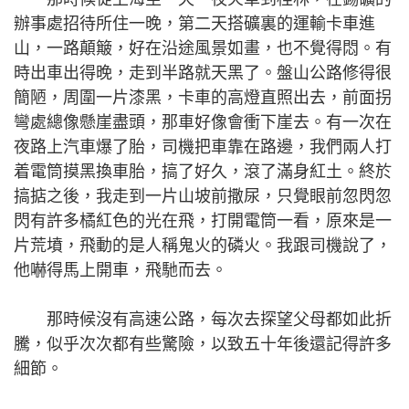
辦事處招待所住一晚，第二天搭礦裏的運輸卡車進
山，一路顛簸，好在沿途風景如畫，也不覺得悶。有
時出車出得晚，走到半路就天黑了。盤山公路修得很
簡陋，周圍一片漆黑，卡車的高燈直照出去，前面拐
彎處總像懸崖盡頭，那車好像會衝下崖去。有一次在
夜路上汽車爆了胎，司機把車靠在路邊，我們兩人打
着電筒摸黑換車胎，搞了好久，滾了滿身紅土。終於
搞掂之後，我走到一片山坡前撒尿，只覺眼前忽閃忽
閃有許多橘紅色的光在飛，打開電筒一看，原來是一
片荒墳，飛動的是人稱鬼火的磷火。我跟司機說了，
他嚇得馬上開車，飛馳而去。
那時候沒有高速公路，每次去探望父母都如此折
騰，似乎次次都有些驚險，以致五十年後還記得許多
細節。