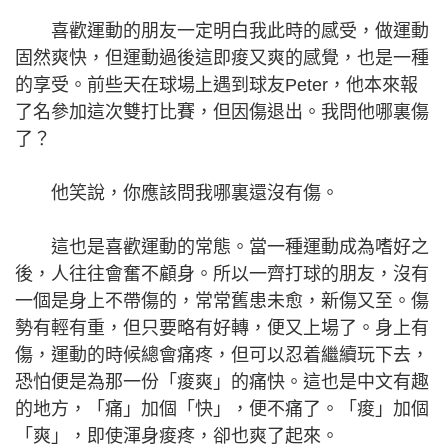
喜歡運動的朋友一定明白我此時的感受，做運動
固然爽快，但運動過後這即痠又爽的感覺，也是一種
的享受。前些天在球場上遇到球友Peter，他本來報
了名參加這次雙打比賽，但因傷退出。我問他哪裏傷
了？
他笑說，你應該問我哪裏還沒有傷。
這也是喜歡運動的常態。當一種運動成為嗜好之
後，人往往會奮不顧身。所以一齊打球的朋友，沒有
一個是身上不帶傷的，常常舊患未愈，新傷又至。傷
勢有輕有重，但只要略有好轉，便又上場了。身上有
傷，運動的時候總會痛疼，但可以忍着繼續玩下去，
恐怕便是為那一份「痠爽」的痛快。這也是中文有趣
的地方，「痛」加個「快」，便不痛了。「痠」加個
「爽」，即使渾身痠疼，卻也爽了起來。