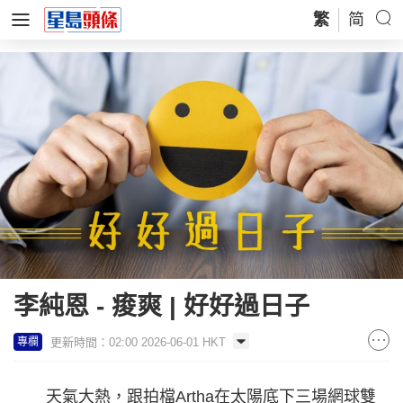
繁
简
李純恩 - 痠爽 | 好好過日子
更新時間：02:00 2026-06-01 HKT
專欄
天氣大熱，跟拍檔Artha在太陽底下三場網球雙