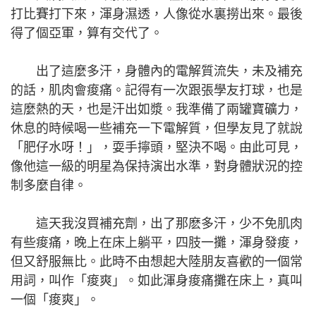
打比賽打下來，渾身濕透，人像從水裏撈出來。最後
得了個亞軍，算有交代了。
出了這麼多汗，身體內的電解質流失，未及補充
的話，肌肉會痠痛。記得有一次跟張學友打球，也是
這麼熱的天，也是汗出如漿。我準備了兩罐寶礦力，
休息的時候喝一些補充一下電解質，但學友見了就說
「肥仔水呀！」，耍手擰頭，堅決不喝。由此可見，
像他這一級的明星為保持演出水準，對身體狀況的控
制多麼自律。
這天我沒買補充劑，出了那麽多汗，少不免肌肉
有些痠痛，晚上在床上躺平，四肢一攤，渾身發痠，
但又舒服無比。此時不由想起大陸朋友喜歡的一個常
用詞，叫作「痠爽」。如此渾身痠痛攤在床上，真叫
一個「痠爽」。