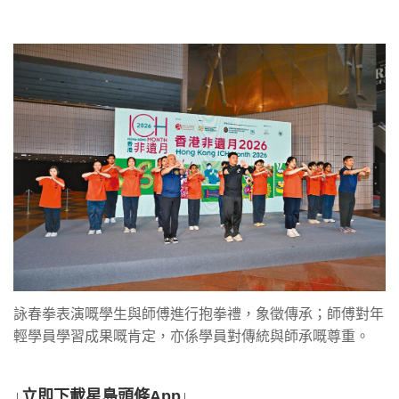
詠春拳表演嘅學生與師傅進行抱拳禮，象徵傳承；師傅對年
輕學員學習成果嘅肯定，亦係學員對傳統與師承嘅尊重。
↓立即下載星島頭條App↓