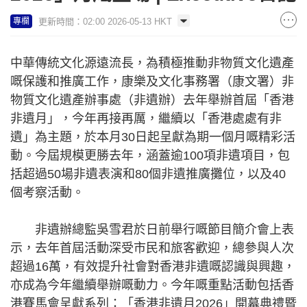
更新時間：02:00 2026-05-13 HKT
專欄
中華傳統文化源遠流長，為積極推動非物質文化遺產
嘅保護和推廣工作，康樂及文化事務署（康文署）非
物質文化遺產辦事處（非遺辦）去年舉辦首屆「香港
非遺月」，今年再接再厲，繼續以「香港處處有非
遺」為主題，於本月30日起呈獻為期一個月嘅精彩活
動。今屆規模更勝去年，涵蓋逾100項非遺項目，包
括超過50場非遺表演和80個非遺推廣攤位，以及40
個考察活動。
非遺辦總監吳雪君於日前舉行嘅節目簡介會上表
示，去年首屆活動深受市民和旅客歡迎，總參與人次
超過16萬，有效提升社會對香港非遺嘅認識與興趣，
亦成為今年繼續舉辦嘅動力。今年嘅重點活動包括香
港賽馬會呈獻系列：「香港非遺月2026」開幕典禮暨