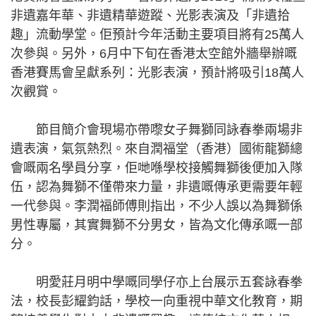
非遺嘉年華、非遺精華遊蹤、光影表演及「非遺拾
趣」流動學堂。佢預計今年活動主要項目將有25萬人
次參與。另外，6月中下旬在香港太空館外牆舉辦嘅
香港賽馬會呈獻系列：光影表演，預計將吸引18萬人
次觀賞。
節目簡介會現場亦帶嚟女子舞獅同詠春拳兩場非
遺表演，氣氛熱烈。來自潤福堂（香港）國術龍獅總
會嘅兩名學員分享，佢哋喺學校接觸舞獅後便加入隊
伍，認為舞獅不僅帶來力量，非遺嘅傳承更需要年輕
一代參與。李潤福師傅則指出，不少人誤以為舞獅係
男性專屬，其實舞獅不分男女，皆為文化傳承嘅一部
分。
明愛莊月明中學嘅同學仔亦上台展示五套詠春拳
法，校長彭耀鈞話，學校一向重視中華文化教育，期