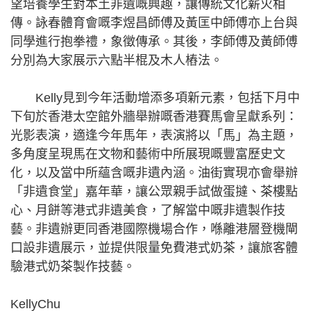
望培養學生對本土非遺嘅興趣，讓傳統文化薪火相
傳。詠春體育會嘅李煜昌師傅及黃匡中師傅亦上台與
同學進行抱拳禮，象徵傳承。其後，李師傅及黃師傅
分別為大家展示六點半棍及木人樁法。
Kelly見到今年活動增添多項新元素，包括下月中
下旬於香港太空館外牆舉辦嘅香港賽馬會呈獻系列：
光影表演，適逢今年馬年，表演將以「馬」為主題，
多角度呈現馬在文物和藝術中所展現嘅豐富歷史文
化，以及當中所蘊含嘅非遺內涵。油街實現亦會舉辦
「非遺食堂」嘉年華，讓公眾親手試做蛋撻、茶樓點
心、月餅等港式非遺美食，了解當中嘅非遺製作技
藝。非遺辦更同香港國際機場合作，喺離港層登機閘
口設非遺展示，並提供限量免費港式奶茶，讓旅客體
驗港式奶茶製作技藝。
KellyChu