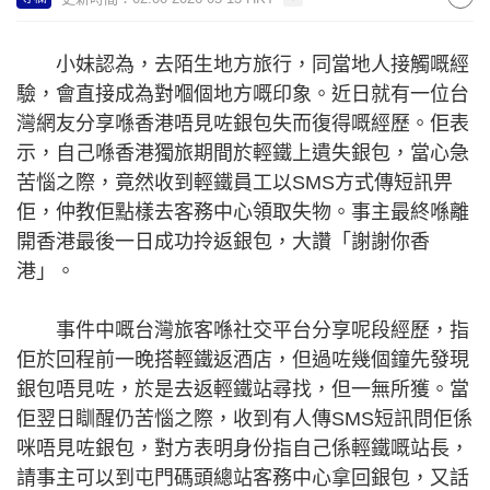
小妹認為，去陌生地方旅行，同當地人接觸嘅經
驗，會直接成為對嗰個地方嘅印象。近日就有一位台
灣網友分享喺香港唔見咗銀包失而復得嘅經歷。佢表
示，自己喺香港獨旅期間於輕鐵上遺失銀包，當心急
苦惱之際，竟然收到輕鐵員工以SMS方式傳短訊畀
佢，仲教佢點樣去客務中心領取失物。事主最終喺離
開香港最後一日成功拎返銀包，大讚「謝謝你香
港」。
事件中嘅台灣旅客喺社交平台分享呢段經歷，指
佢於回程前一晚搭輕鐵返酒店，但過咗幾個鐘先發現
銀包唔見咗，於是去返輕鐵站尋找，但一無所獲。當
佢翌日瞓醒仍苦惱之際，收到有人傳SMS短訊問佢係
咪唔見咗銀包，對方表明身份指自己係輕鐵嘅站長，
請事主可以到屯門碼頭總站客務中心拿回銀包，又話