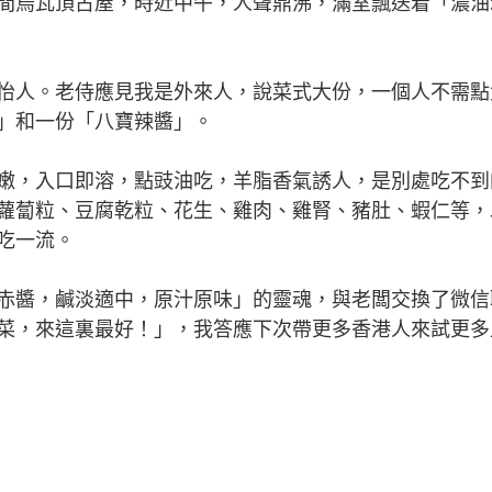
間烏瓦頂古屋，時近中午，人聲鼎沸，滿室飄送着「濃油
人。老侍應見我是外來人，說菜式大份，一個人不需點
」和一份「八寶辣醬」。
，入口即溶，點豉油吃，羊脂香氣誘人，是別處吃不到
蘿蔔粒、豆腐乾粒、花生、雞肉、雞腎、豬肚、蝦仁等，
吃一流。
醬，鹹淡適中，原汁原味」的靈魂，與老闆交換了微信
菜，來這裏最好！」，我答應下次帶更多香港人來試更多