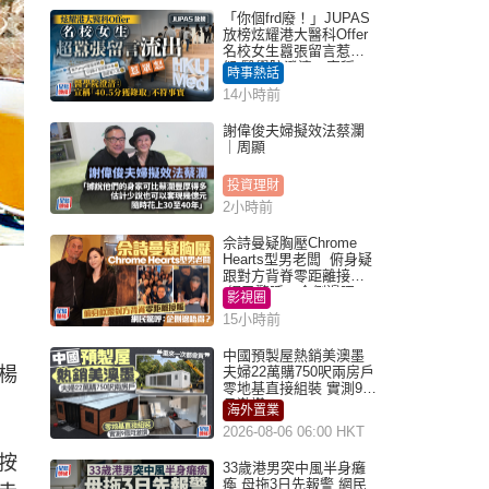
「你個frd廢！」JUPAS
放榜炫耀港大醫科Offer
名校女生囂張留言惹眾
怒 醫學院澄清：宣稱
時事熱話
「40.5分獲錄取」不符事
14小時前
實｜Juicy叮
謝偉俊夫婦擬效法蔡瀾
｜周顯
投資理財
2小時前
佘詩曼疑胸壓Chrome
Hearts型男老闆 俯身疑
跟對方背脊零距離接觸
網民驚呼：企側邊唔
影視圈
得？
15小時前
中國預製屋熱銷美澳墨
楊
夫婦22萬購750呎兩房戶
零地基直接組裝 實測9個
月激讚
海外置業
2026-08-06 06:00 HKT
按
33歲港男突中風半身癱
瘓 母拖3日先報警 網民