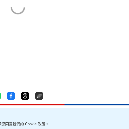
您同意我們的 Cookie 政策。
責聲明
幫助及反饋
我要爆料
無障礙網頁