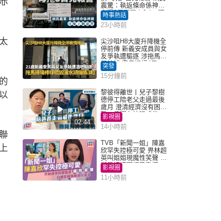
赤
震驚：執返條命係神蹟
自爆2個惡習｜Juicy叮
時事熱話
23小時前
太
尖沙咀H8大廈升降機全
停前傳 新義安成員與女
友爭執遭驅逐 涉拖馬刑
毀被捕 警另通緝4男
突發
15分鐘前
的
黎彼得離世丨兒子黎樹
以
德停工陪老父走過最後
歲月 澄清經濟沒有困
難：傳聞有誇張成份
影視圈
02:44
14小時前
聯
TVB「新聞一姐」陳嘉
上
欣罕失控極可愛 畀林超
英叫姐姐現魔性笑聲 自
嘲是姨姨獲網民激讚
影視圈
11小時前