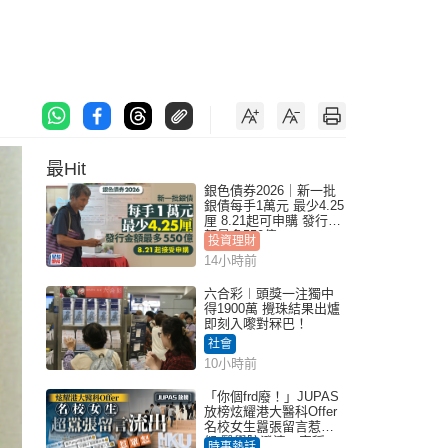
最Hit
銀色債券2026｜新一批
銀債每手1萬元 最少4.25
厘 8.21起可申購 發行金
額最多550億
投資理財
14小時前
六合彩︱頭獎一注獨中
得1900萬 攪珠結果出爐
即刻入嚟對冧巴！
社會
10小時前
「你個frd廢！」JUPAS
放榜炫耀港大醫科Offer
名校女生囂張留言惹眾
怒 醫學院澄清：宣稱
時事熱話