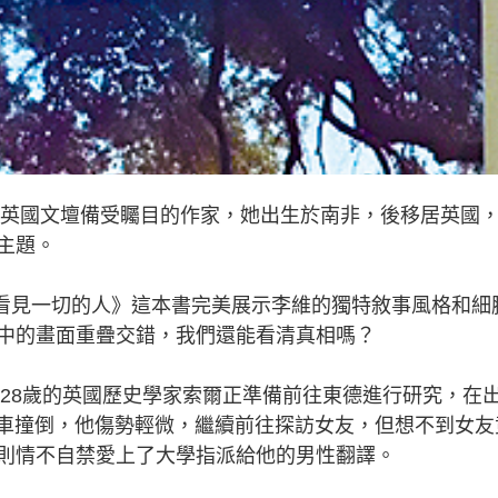
是當代英國文壇備受矚目的作家，她出生於南非，後移居英國
主題。
ing 那個看見一切的人》這本書完美展示李維的獨特敘事風格和細
中的畫面重疊交錯，我們還能看清真相嗎？
28歲的英國歷史學家索爾正準備前往東德進行研究，在
線上被車撞倒，他傷勢輕微，繼續前往探訪女友，但想不到女友
則情不自禁愛上了大學指派給他的男性翻譯。