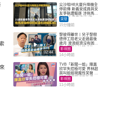
醫
尖沙咀H8大廈升降機全
停前傳 新義安成員與女
友爭執遭驅逐 涉拖馬刑
毀被捕 警另通緝4男
突發
15分鐘前
黎彼得離世丨兒子黎樹
德停工陪老父走過最後
索
歲月 澄清經濟沒有困
難：傳聞有誇張成份
影視圈
02:44
14小時前
TVB「新聞一姐」陳嘉
來
欣罕失控極可愛 畀林超
英叫姐姐現魔性笑聲 自
嘲是姨姨獲網民激讚
影視圈
11小時前