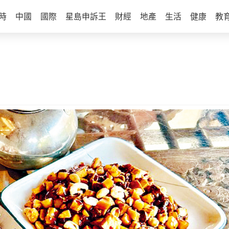
時
中國
國際
星島申訴王
財經
地產
生活
健康
教