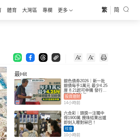
繁
简
育
體育
大灣區
專欄
更多
最Hit
銀色債券2026｜新一批
銀債每手1萬元 最少4.25
厘 8.21起可申購 發行金
額最多550億
投資理財
14小時前
六合彩︱頭獎一注獨中
得1900萬 攪珠結果出爐
即刻入嚟對冧巴！
社會
10小時前