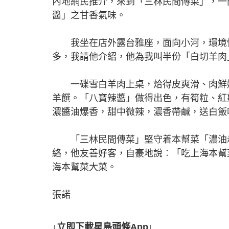
內地網民推介，來到「三林民間傳菜」，一
醬」之甘香氣味。
我坐在店外露台雅座，面向小河，環境怡
多，我請他介紹，他為我叫半份「白切羊肉
一碟雪白羊肉上桌，烚得皮爽滑、肉鮮嫩
羊饌。「八寶辣醬」做得出色，有筍粒、紅
濃醬油爆香，甜中微辣，濃香帶鹹，送白飯
「三林民間傳菜」堅守着本幫菜「濃油赤
絡，他友善好客，自豪地說︰「吃上海本幫
海本幫菜大菜。
張諾
↓立即下載星島頭條App↓