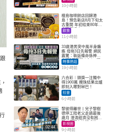
得？
10小時前
檀島咖啡餅店回歸港
島！預告新店8月下旬太
古重開 年初結束80年歷
史灣仔總店
飲食
11小時前
33歲港男突中風半身癱
瘓 母拖3日先報警 網民
震驚：執返條命係神蹟
跟
自爆2個惡習｜Juicy叮
時事熱話
19小時前
六合彩︱頭獎一注獨中
車，
得1900萬 攪珠結果出爐
即刻入嚟對冧巴！
適
社會
6小時前
黎彼得離世丨兒子黎樹
德停工陪老父走過最後
行
歲月 澄清經濟沒有困
難：傳聞有誇張成份
影視圈
02:44
9小時前