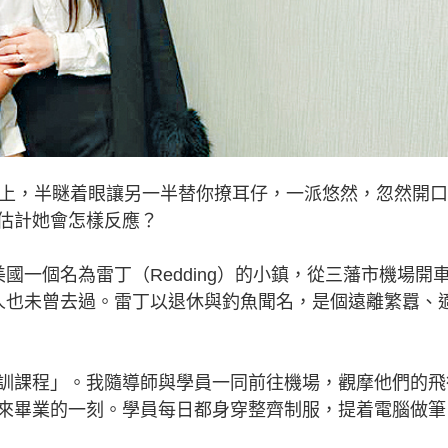
上，半瞇着眼讓另一半替你撩耳仔，一派悠然，忽然開口
估計她會怎樣反應？
一個名為雷丁（Redding）的小鎮，從三藩市機場開
人也未曾去過。雷丁以退休與釣魚聞名，是個遠離繁囂、
課程」。我隨導師與學員一同前往機場，觀摩他們的飛
來畢業的一刻。學員每日都身穿整齊制服，提着電腦做筆