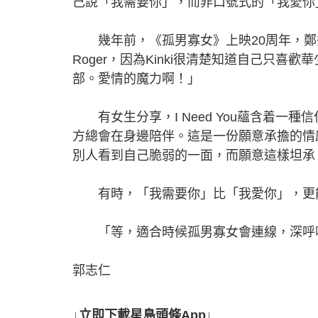
己說「我需要你」，而非口號式的「我愛
幾年前，《孤男寡女》上映20周年，鄭秀文
Roger，因為Kinki很清楚知道自己只喜
部。愛情的魔力啊！」
有女生分享，I Need You蘊含着一
方總會在身邊陪伴。這是一份願意承擔的情感，
別人看到自己脆弱的一面，而願意這樣坦承
有時，「我需要你」比「我愛你」，更
「等，適合時候孤男寡女會連線，深呼吸
郭志仁
↓立即下載星島頭條App↓