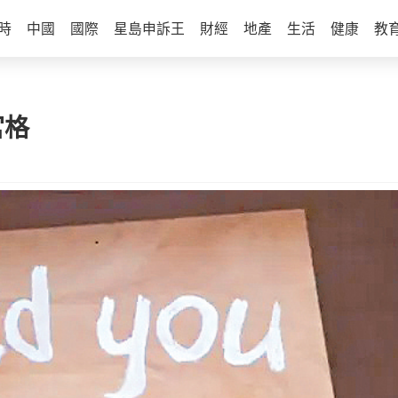
時
中國
國際
星島申訴王
財經
地產
生活
健康
教
宮格