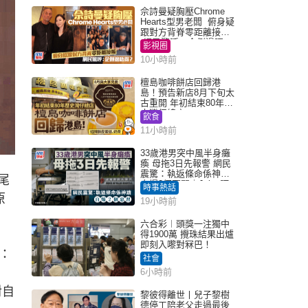
佘詩曼疑胸壓Chrome
Hearts型男老闆 俯身疑
跟對方背脊零距離接觸
網民驚呼：企側邊唔
影視圈
得？
10小時前
檀島咖啡餅店回歸港
島！預告新店8月下旬太
古重開 年初結束80年歷
史灣仔總店
飲食
11小時前
33歲港男突中風半身癱
瘓 母拖3日先報警 網民
震驚：執返條命係神蹟
尾
自爆2個惡習｜Juicy叮
時事熱話
原
19小時前
六合彩︱頭獎一注獨中
得1900萬 攪珠結果出爐
即刻入嚟對冧巴！
：
社會
6小時前
對自
黎彼得離世丨兒子黎樹
德停工陪老父走過最後