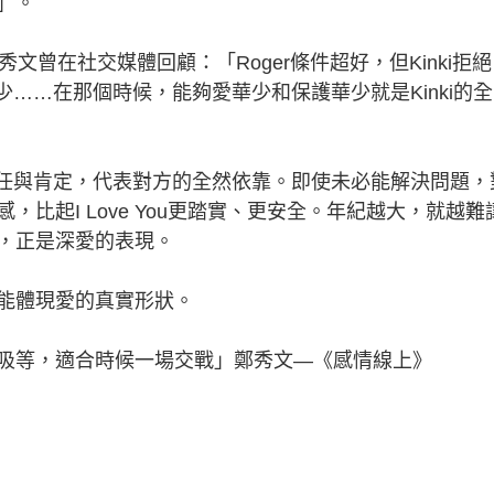
你」。
曾在社交媒體回顧：「Roger條件超好，但Kinki拒絕
歡華少……在那個時候，能夠愛華少和保護華少就是Kinki的全
種信任與肯定，代表對方的全然依靠。即使未必能解決問題，
比起I Love You更踏實、更安全。年紀越大，就越難
，正是深愛的表現。
能體現愛的真實形狀。
等，適合時候一場交戰」鄭秀文—《感情線上》