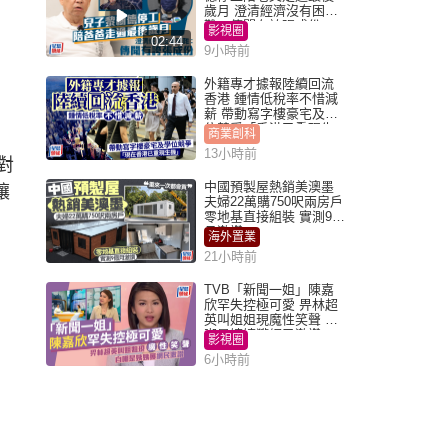
歲月 澄清經濟沒有困
難：傳聞有誇張成份
影視圈
02:44
9小時前
外籍專才據報陸續回流
香港 鍾情低稅率不惜減
薪 帶動寫字樓豪宅及學
位競爭「香港已重現生
商業創科
機」
13小時前
對
中國預製屋熱銷美澳墨
讓
夫婦22萬購750呎兩房戶
零地基直接組裝 實測9個
月激讚
海外置業
21小時前
TVB「新聞一姐」陳嘉
欣罕失控極可愛 畀林超
英叫姐姐現魔性笑聲 自
嘲是姨姨獲網民激讚
影視圈
6小時前