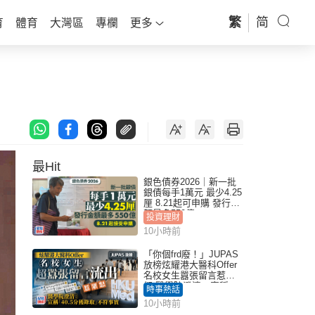
繁
简
育
體育
大灣區
專欄
更多
最Hit
銀色債券2026｜新一批
銀債每手1萬元 最少4.25
厘 8.21起可申購 發行金
額最多550億
投資理財
10小時前
「你個frd廢！」JUPAS
放榜炫耀港大醫科Offer
名校女生囂張留言惹眾
怒 醫學院澄清：宣稱
時事熱話
「40.5分獲錄取」不符事
10小時前
實｜Juicy叮