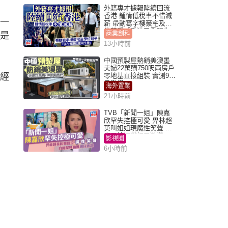
外籍專才據報陸續回流
香港 鍾情低稅率不惜減
一
薪 帶動寫字樓豪宅及學
位競爭「香港已重現生
商業創科
經是
機」
13小時前
中國預製屋熱銷美澳墨
夫婦22萬購750呎兩房戶
經
零地基直接組裝 實測9個
月激讚
海外置業
21小時前
TVB「新聞一姐」陳嘉
欣罕失控極可愛 畀林超
英叫姐姐現魔性笑聲 自
嘲是姨姨獲網民激讚
影視圈
6小時前