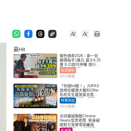
最Hit
銀色債券2026｜新一批
銀債每手1萬元 最少4.25
厘 8.21起可申購 發行金
額最多550億
投資理財
10小時前
「你個frd廢！」JUPAS
放榜炫耀港大醫科Offer
名校女生囂張留言惹眾
怒 醫學院澄清：宣稱
時事熱話
「40.5分獲錄取」不符事
10小時前
實｜Juicy叮
佘詩曼疑胸壓Chrome
Hearts型男老闆 俯身疑
跟對方背脊零距離接觸
網民驚呼：企側邊唔
影視圈